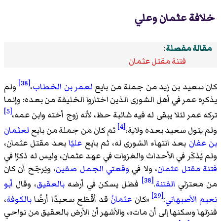
خلافة عثمان وعلي
مقالة مفصلة
:
فتنة مقتل عثمان
[38]
كان سعيد بن زيد من جملة من بايع
لعمر بن الخطاب
،
ولم
يذكره عمر في أهل الشورى الذين اختاروا الخليفة من بعده؛ وإنما
[5]
تركه عمر لئلا يبقى له فيه شائبة حظ، لأنه زوج أخته وابن عمه،
[4]
ولم يتول سعيد بعده ولاية،
ثم كان من جملة من بايع
لعثمان
بن عفان
بعد انتهاء الشورى له، ثم بايع
عليًا
بعد مقتل عثمان،
ولم يُذكَر في الأحداث والغزوات في عهد عثمان، وليس له ذكرًا في
فتنة مقتل عثمان
، ولا في
وقعتي الجمل
صفين
، ويُرجّح أن كان
[38]
من معتزلي
الفتنة
.
فظل يسكن في أرضه
بالعقيق
، وقال
أبو
[29]
نعيم الأصبهاني
:
«
كان
عثمانُ
قد أقْطَع سعيدًا أرضًا
بالكوفة
،
فنزلها وسكنها إلى أن مات
»، والأشهر أن الأرض بالعقيق من نواحي