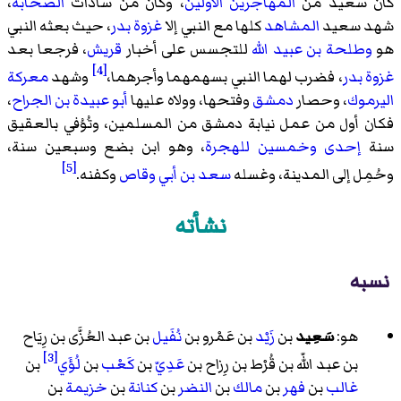
كان سعيد من
المهاجرين الأولين
، وكان من سادات
الصحابة
،
شهد سعيد
المشاهد
كلها مع النبي إلا
غزوة بدر
، حيث بعثه النبي
هو
وطلحة بن عبيد الله
للتجسس على أخبار
قريش
، فرجعا بعد
[4]
غزوة بدر
، فضرب لهما النبي بسهمهما وأجرهما،
وشهد
معركة
اليرموك
، وحصار
دمشق
وفتحها، وولاه عليها
أبو عبيدة بن الجراح
،
فكان أول من عمل نيابة دمشق من المسلمين، وتُوُفي بالعقيق
سنة
إحدى وخمسين للهجرة
، وهو ابن بضع وسبعين سنة،
[5]
وحُمِل إلى المدينة، وغسله
سعد بن أبي وقاص
وكفنه.
نشأته
نسبه
هو:
سَعِيد
بن
زَيْد
بن عَمْرو بن
نُفَيل
بن عبد العُزَّى بن رِيَاح
[3]
بن عبد اللّه بن قُرْط بن رِزاح بن
عَدِيّ
بن
كَعْب
بن
لُؤَي
بن
غالب
بن
فهر
بن
مالك
بن
النضر
بن
كنانة
بن
خزيمة
بن