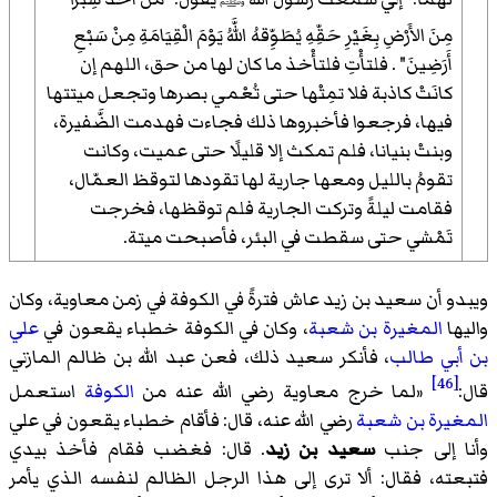
مِنَ الأَرْضِ بِغَيْرِ حَقِّهِ يُطَوِّقهُ اللَّهُ يَوْمَ الْقِيَامَةِ مِنْ سَبْعِ
أَرَضِينَ" . فلتأْتِ فلتأْخذ ما كان لها من حق، اللهم إن
كانَتْ كاذبة فلا تمِتْها حتى تُعْمي بصرها وتجعل ميتتها
فيها، فرجعوا فأخبروها ذلك فجاءت فهدمت الضَّفيرة،
وبنتْ بنيانا، فلم تمكث إلا قليلًا حتى عميت، وكانت
تقومُ بالليل ومعها جارية لها تقودها لتوقظ العمّال،
فقامت ليلةً وتركت الجارية فلم توقظها، فخرجت
تَمْشي حتى سقطت في البئر، فأصبحت ميتة.
ويبدو أن سعيد بن زيد عاش فترةً في الكوفة في زمن معاوية، وكان
واليها
المغيرة بن شعبة
، وكان في الكوفة خطباء يقعون في
علي
بن أبي طالب
، فأنكر سعيد ذلك، فعن عبد الله بن ظالم المازني
[46]
قال:
«
لما خرج معاوية رضي الله عنه من
الكوفة
استعمل
المغيرة بن شعبة
رضي الله عنه، قال: فأقام خطباء يقعون في علي
وأنا إلى جنب
سعيد بن زيد
. قال: فغضب فقام فأخذ بيدي
فتبعته، فقال: ألا ترى إلى هذا الرجل الظالم لنفسه الذي يأمر