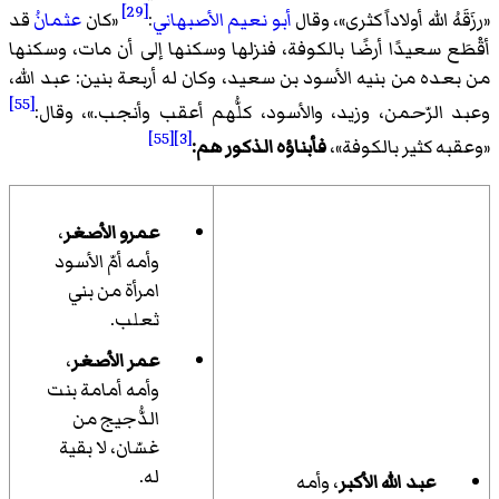
[29]
«
رزَقَهُ الله أولاداً كثرى
»، وقال
أبو نعيم الأصبهاني
:
«
كان
عثمانُ
قد
أقْطَع سعيدًا أرضًا بالكوفة، فنزلها وسكنها إلى أن مات، وسكنها
من بعده من بنيه الأسود بن سعيد، وكان له أربعة بنين: عبد الله،
[55]
وعبد الرّحمن، وزيد، والأسود، كلُّهم أعقب وأنجب.
»، وقال:
[55]
[3]
«
وعقبه كثير بالكوفة
»،
فأبناؤه الذكور هم:
عمرو الأصغر
،
وأمه أمّ الأسود
امرأة من بني
ثعلب.
عمر الأصغر
،
وأمه أمامة بنت
الدُّجيج من
غسّان، لا بقية
له.
عبد الله الأكبر
، وأمه