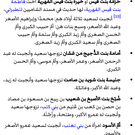
حَزْمَة بنت قيس
أو
خيرة بنت قيس الفهرية
أخت
فاطمة
بنت قيس الفهرية
، لها حديث في مسند الشاميين
للطبراني
،
[53]
أنجبت لسعيد ثلاثة أولاد هم: محمدًا وإبراهيم الأصغر
وعبد الله الأصغر، وسبع بنات هن: أمّ حبيب الكبرى وأمّ
الحسن الصغرى وأمّ زيد الكبرى وأمّ سلمة وأمّ حبيب
الصغرى وأمّ سعيد الكبرى وأمّ زيد الصغرى.
أمامة بنت الدُّجيج من غسّان
تزوجها سعيد وأنجبت له عبد
الرحمن الأصغر، وعمر الأصغر، وأمّ موسى، وأمّ الحسن
الكبرى.
جليسة بنت سُويد بن صامت
تزوجها سعيد وأنجبت له زيد،
وعبد الله الأكبر، وعاتكة.
ضُبْخ بنت الأصبغ بن شعيب
بن ربيع بن مسعود بن مصاد
بن حصن بن كعب بن عُليم من
بني كلب
، تزوجها سعيد
وأنجبت له عمرو الأكبر، وطلحة، وزُجْلَة.
أمّ الأسود
امرأة من
بني تغلب
، أنجبت لسعيد عمرو الأصغر
والأسود.