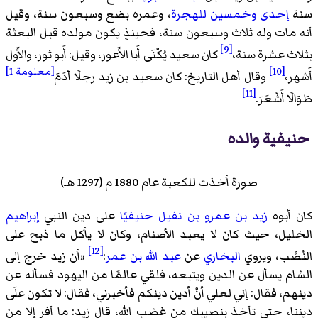
سنة
إحدى وخمسين للهجرة
، وعمره بضع وسبعون سنة، وقيل
أنه مات وله ثلاث وسبعون سنة، فحينذٍ يكون مولده قبل البعثة
[9]
بثلاث عشرة سنة،
كان سعيد يُكْنَى أَبا الأَعور، وقيل: أَبو ثور، والأَول
[10]
[معلومة 1]
أَشهر،
وقال أهل التاريخ: كان سعيد بن زيد رجلًا آدَمَ
[11]
طَوَالًا أَشْعَرَ.
حنيفية والده
صورة أخذت للكعبة عام 1880 م (1297 هـ)
كان أبوه
زيد بن عمرو بن نفيل
حنيفيًا
على دين النبي
إبراهيم
الخليل، حيث كان لا يعبد الأصنام، وكان لا يأكل ما ذبح على
[12]
النُصُب، ويروي
البخاري
عن
عبد الله بن عمر
:
«
أن زيد خرج إلى
الشام يسأل عن الدين ويتبعه، فلقي عالمًا من اليهود فسأله عن
دينهم، فقال: إني لعلي أنْ أدين دينكم فأخبرني، فقال: لا تكون علَى
ديننا، حتي تأخذ بنصيبك من غضب الله، قال زيد: ما أفر إلا من