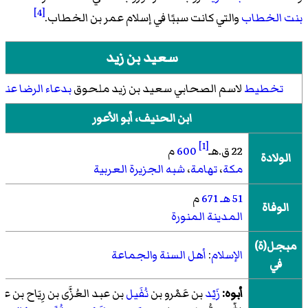
[4]
بنت الخطاب
والتي كانت سببًا في إسلام عمر بن الخطاب.
سعيد بن زيد
تخطيط
لاسم الصحابي سعيد بن زيد ملحوق
بدعاء الرضا عنه
ابن الحنيف، أبو الأعور
[1]
22 ق.هـ
600
م
الولادة
مكة
،
تهامة
،
شبه الجزيرة العربية
51 هـ
671
م
الوفاة
المدينة المنورة
مبجل(ة)
الإسلام
:
أهل السنة والجماعة
في
أبوه:
زَيْد
بن عَمْرو بن
نُفَيل
بن عبد العُزَّى بن رِيَاح بن عب