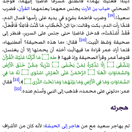
دينه؛ فعليك بهما.
» فانطلق مسرعًا غاضبًا إليهما، فوجد
الصحابي
خباب بن الأرت
يجلس معهما يعلمهما
القرآن
، فضرب
[19]
سعيدًا،
وضرب فاطمة بشيْءٍ في يديه على رأسها فسال الدم،
فلمَّا رأت الدم، بكت وقالت: «
يَا ابْنَ الْخَطَّابِ مَا كُنْتَ فَاعِلًا فَافْعَلْ،
فَقَدْ أَسْلَمْتُ
»، فدخل غاضبًا حتى جلس على السريرِ، فنظر إلى
[20]
صحيفة وَسْطَ الْبَيت،
فقال: «
ما هذه الصحيفة؟ أَعطنيها
»،
فلما أراد عمر قراءة ما فيهاأبت أخته أن يحملها إلا أن يغتسل،
فتوضأ عمر وقرأ الصحيفة وإذ فيها: ﴿
طه ۝ مَا أَنْزَلْنَا عَلَيْكَ الْقُرْآَنَ
لِتَشْقَى ۝ إِلَّا تَذْكِرَةً لِمَنْ يَخْشَى ۝ تَنْزِيلًا مِمَّنْ خَلَقَ الْأَرْضَ
وَالسَّمَاوَاتِ الْعُلَا ۝ الرَّحْمَنُ عَلَى الْعَرْشِ اسْتَوَى ۝ لَهُ مَا فِي
[21]
السَّمَاوَاتِ وَمَا فِي الْأَرْضِ وَمَا بَيْنَهُمَا وَمَا تَحْتَ الثَّرَى ۝
﴾،
فقال
[22]
عمر: «
دلوني على محمد
»، فذهب إلى النبي وأسلم عنده.
هجرته
لم يهاجر سعيد مع من
هاجر إلى الحبشة
؛ لأنه كان من الأشراف