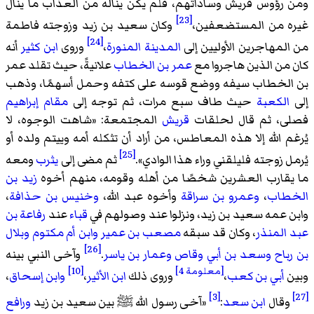
ومن رؤوس قريش وساداتهم، فلم يكن يناله من العذاب ما ينال
[23]
غيره من المستضعفين،
وكان سعيد بن زيد وزوجته فاطمة
[24]
من المهاجرين الأوليين إلى
المدينة المنورة
،
وروى
ابن كثير
أنه
كان من الذين هاجروا مع
عمر بن الخطاب
علانيةً، حيث تقلد عمر
بن الخطاب سيفه ووضع قوسه على كتفه وحمل أسهمًا، وذهب
إلى
الكعبة
حيث طاف سبع مرات، ثم توجه إلى
مقام إبراهيم
فصلى، ثم قال لحلقات
قريش
المجتمعة: «
شاهت الوجوه، لا
يُرغم الله إلا هذه المعاطس، من أراد أن تثكله أمه وييتم ولده أو
[25]
يُرمل زوجته فليلقني وراء هذا الوادي
».
ثم مضى إلى
يثرب
ومعه
ما يقارب العشرين شخصًا من أهله وقومه، منهم أخوه
زيد بن
الخطاب
،
وعمرو بن سراقة
وأخوه عبد الله،
وخنيس بن حذافة
،
وابن عمه سعيد بن زيد، ونزلوا عند وصولهم في
قباء
عند
رفاعة بن
عبد المنذر
، وكان قد سبقه
مصعب بن عمير
وابن أم مكتوم
وبلال
[26]
بن رباح
وسعد بن أبي وقاص
وعمار بن ياسر
.
وآخى النبي بينه
[معلومة 4]
[10]
وبين
أبي بن كعب
،
وروى ذلك
ابن الأثير
،
وابن إسحاق
،
[3]
[27]
وقال
ابن سعد
:
«آخى رسول الله
ﷺ
بين سعيد بن زيد
ورافع