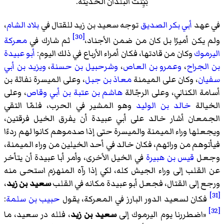
بُيِّنَت البلدان الحديثة.
في عهد
أبي بكر الصديق
توجه سعيد بن زيد للقتال في
بلاد الشام
،
[30]
ولم يكن أميرًا بل كان من ضمن الأجناد،
ثم شارك في
معركة
اليرموك
وكان من قادتها، فكان أمراء الأرباع في ذلك اليوم:
أبو عبيدة
بن الجراح
،
وعمرو بن العاص
،
وشرحبيل بن حسنة
،
ويزيد بن أبي
سفيان
، وكان على الميمنة
معاذ بن جبل
، وعلى الميسرة نفاثة بن
أسامة الكناني، وعلى الرجّالة
هاشم بن عتبة بن أبي وقاص
، وعلى
الخيالة
خالد بن الوليد
وهو المشير في الحرب، فلمّا التقي
الجمعان أشار خالد على أبي عبيدة أن يفرق الخيل فرقتين،
ويجعلها وراء الميمنة والميسرة حتى إذا صدموهم كانوا لهم ردءًا
فيأتوهم من ورائهم، فكان خالد في أحد الخيلين من وراء الميمنة،
وجعل
قيس بن هبيرة
في الخيل الأخرى، وأمر أبا عبيدة أن يتأخر
عن القلب إلى وراء الجيش كله، لكي إذا رآه المنهزم استحى منه
ورجع إلى القتال، فجعل أبو عبيدة مكانه في القلب
سعيد بن زيد
،
[31]
فكان لسعيد الدور البارز في المعركة، يقول
حبيب بن سلمة
:
[32]
«
اضطررنا يوم اليرموك إلى
سعيد بن زيد
، فلله در سعيد، ما