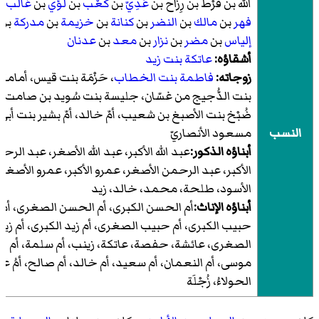
اللّه بن قُرْط بن رِزاح بن
عَدِيّ
بن
كَعْب
بن
لُؤَي
بن
غالب
ب
فهر
بن
مالك
بن
النضر
بن
كنانة
بن
خزيمة
بن
مدركة
بن
إلياس
بن
مضر
بن
نزار
بن
معد
بن
عدنان
أشقاؤه:
عاتكة بنت زيد
زوجاته:
فاطمة بنت الخطاب
، حَزْمَة بنت قيس، أمامة
بنت الدُّجيج من غسّان، جليسة بنت سُويد بن صامت،
ضُبْخ بنت الأصبغ بن شعيب، أمّ خالد، أمّ بشير بنت أبي
النسب
مسعود الأنصاريّ
أبناؤه الذكور:
عبد الله الأكبر، عبد الله الأصغر، عبد الرح
الأكبر، عبد الرحمن الأصغر، عمرو الأكبر، عمرو الأصغر،
الأسود، طلحة، محمد، خالد، زيد
أبناؤه الإناث:
أم الحسن الكبرى، أم الحسن الصغرى، أم
حبيب الكبرى، أم حبيب الصغرى، أم زيد الكبرى، أم زيد
الصغرى، عائشة، حفصة، عاتكة، زينب، أم سلمة، أم
موسى، أم النعمان، أم سعيد، أم خالد، أم صالح، أمُ عبد
الحولاءُ، زُجْلَة