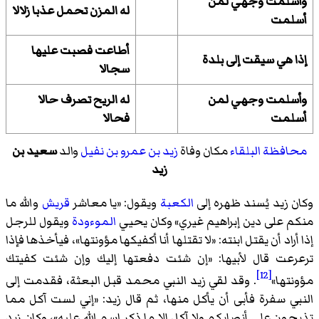
وأسلمت وجهي لمن
له المزن تحمل عذبا زلالا
أسلمت
أطاعت فصبت عليها
إذا هي سيقت إلى بلدة
سجالا
وأسلمت وجهي لمن
له الريح تصرف حالا
أسلمت
فحالا
محافظة البلقاء
مكان وفاة
زيد بن عمرو بن نفيل
والد
سعيد بن
زيد
وكان زيد يُسند ظهره إلى
الكعبة
ويقول: «يا معاشر
قريش
والله ما
منكم على دين إبراهيم غيري» وكان يحيي
الموءودة
ويقول للرجل
إذا أراد أن يقتل ابنته: «لا تقتلها أنا أكفيكها مؤونتها»، فيأخذها فإذا
ترعرعت قال لأبيها: «إن شئت دفعتها إليك وإن شئت كفيتك
[12]
مؤونتها»
. وقد لقي زيد النبي محمد قبل البعثة، فقدمت إلى
النبي سفرة فأبى أن يأكل منها، ثم قال زيد: «إني لست آكل مما
تذبحون على أنصابكم ولا آكل إلا ما ذكر اسم الله عليه»، وكان زيد