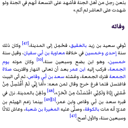
بلعن رجل من أهل الجنة فأشهد على التسعة أنهم في الجنة ولو
شهدت على العاشر لم آثم.
»
وفاته
[47]
تُوفي سعيد بن زيد
بالعَقيق
، فحُمِل إلى المدينة،
وكان ذلك
سنة
إِحدى وخمسين
في خلافة
معاوية بن أبي سفيان
، وقيل سنة
[10]
خمسين
، وهو ابن بضع وسبعين سنة،
وكان موته
يوم
الجمعة
، فركب إِليه
ابن عمر
بعد أن تعالى النهار واقتربت
صلاة
الجمعة
فترك الجمعة، وغسّله
سعد بن أبي وقاص
، ثم أتى البيت
فاغتسل فلما فرغ خرج وقال لمن معه: «
أَمَا إِنِّي لَمْ أَغْتَسِلْ مِنْ
[48]
غُسْلِي إِيَّاهُ وَلَكِنِّي اغْتَسَلْتُ مِنَ الْحَرِّ.
»،
ودُفِنَ بالمدينة. نزل في
[49]
[5]
قبره سعد بن أبي وقاص وابن عمر،
بينما زعم الهيثم بن
عديّ أنه مات
بالكوفة
، وصلَّى عليه
المغيرة بن شعبة
، وعاش ثلاثًا
[47]
وسبعين سنة، والأول أصح.