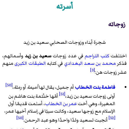
أسرته
زوجاته
شجرة أبناء وزوجات الصحابي سعيد بن زيد
اختلفت
كتب التراجم
في عدد زوجات
سعيد بن زيد
وأسمائهم،
فذكر
محمد بن سعد البغدادي
في كتابه
الطبقات الكبرى
منهم
[3]
عشر زوجات هن:
[50]
فاطمة بنت الخطاب
أم جميل، يقال لها
أميمة
أو
رملة
،
[51]
أولى زوجات سعيد بن زيد،
أمّها حَنْتمة بنت هاشم بن
المغيرة، وهي أخت
عمر بن الخطاب
، أسلمت قديمًا أول
الإسلام مع زوجها سعيد، وكانت سببًا في إسلام أخيها عمر،
[50]
[52]
أنجبت لسعيد ولدًا واحدًا وهو عبد الرحمن.