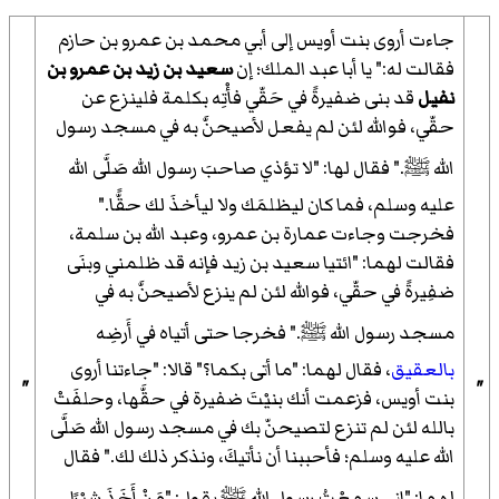
جاءت أروى بنت أويس إلى أبي محمد بن عمرو بن حازم
فقالت له:" يا أبا عبد الملك؛ إن
سعيد بن زيد بن عمرو بن
نفيل
قد بنى ضفيرةً في حَقّي فأْتِه بكلمة فلينزع عن
حقّي، فوالله لئن لم يفعل لأصيحنَّ به في مسجد رسول
الله
ﷺ
." فقال لها: "لا تؤذي صاحبَ رسول الله صَلَّى الله
عليه وسلم، فما كان ليظلمَك ولا ليأخذَ لك حقًّا."
فخرجت وجاءت عمارة بن عمرو، وعبد الله بن سلمة،
فقالت لهما: "ائتيا سعيد بن زيد فإنه قد ظلمني وبنَى
ضفِيرةً في حقّي، فوالله لئن لم ينزع لأصيحنَّ به في
مسجد رسول الله
ﷺ
." فخرجا حتى أتياه في أَرضِه
بالعقيق
، فقال لهما: "ما أتى بكما؟" قالا: "جاءتنا أروى
"
"
بنت أويس، فزعمت أنك بنيْتَ ضفيرة في حقَّها، وحلفَتْ
بالله لئن لم تنزع لتصيحنّ بك في مسجد رسول الله صَلَّى
الله عليه وسلم؛ فأحببنا أن نأتيكَ، ونذكر ذلك لك." فقال
لهما: "إني سمعْتُ رسول الله
ﷺ
يقول: "مَنْ أَخَذَ شِبْرًا