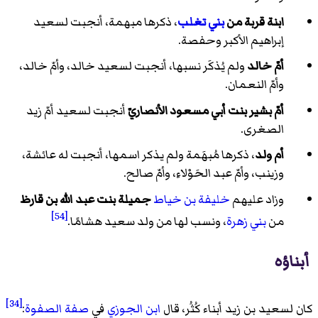
ابنة قربة من
بني تغلب
، ذكرها مبهمة، أنجبت لسعيد
إبراهيم الأكبر وحفصة.
أمّ خالد
ولم يُذكَر نسبها، أنجبت لسعيد خالد، وأمّ خالد،
وأمّ النعمان.
أمّ بشير بنت أبي مسعود الأنصاريّ
أنجبت لسعيد أمّ زيد
الصغرى.
أم ولد
، ذكرها مُبهَمة ولم يذكر اسمها، أنجبت له عائشة،
وزينب، وأمّ عبد الحَوْلاءِ، وأمّ صالح.
وزاد عليهم
خليفة بن خياط
جميلة بنت عبد الله بن قارظ
[54]
من
بني زهرة
، ونسب لها من ولد سعيد هشامًا.
أبناؤه
[34]
كان لسعيد بن زيد أبناء كُثُر، قال
ابن الجوزي
في
صفة الصفوة
: