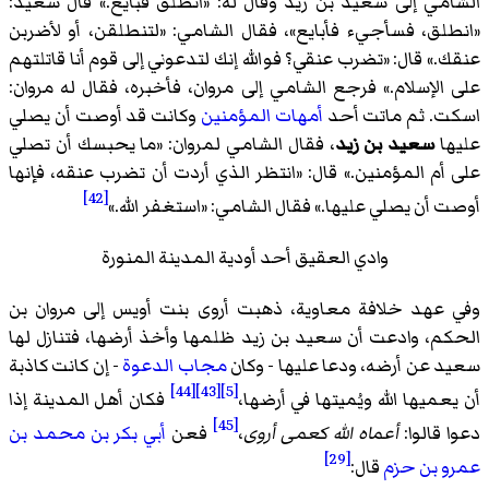
الشامي إلى سعيد بن زيد وقال له: «انطلق فبايع.» قال سعيد:
«انطلق، فسأجيء فأبايع»، فقال الشامي: «لتنطلقن، أو لأضربن
عنقك.» قال: «تضرب عنقي؟ فوالله إنك لتدعوني إلى قوم أنا قاتلتهم
على الإسلام.» فرجع الشامي إلى مروان، فأخبره، فقال له مروان:
اسكت. ثم ماتت أحد
أمهات المؤمنين
وكانت قد أوصت أن يصلي
عليها
سعيد بن زيد
، فقال الشامي لمروان: «ما يحبسك أن تصلي
على أم المؤمنين.» قال: «انتظر الذي أردت أن تضرب عنقه، فإنها
[42]
أوصت أن يصلي عليها.» فقال الشامي: «استغفر الله.»
وادي العقيق أحد أودية المدينة المنورة
وفي عهد خلافة معاوية، ذهبت أروى بنت أويس إلى مروان بن
الحكم، وادعت أن سعيد بن زيد ظلمها وأخذ أرضها، فتنازل لها
سعيد عن أرضه، ودعا عليها - وكان
مجاب الدعوة
- إن كانت كاذبة
[44]
[43]
[5]
أن يعميها الله ويُميتها في أرضها،
فكان أهل المدينة إذا
[45]
دعوا قالوا:
أعماه الله كعمى أروى
،
فعن
أبي بكر بن محمد بن
[29]
عمرو بن حزم
قال: