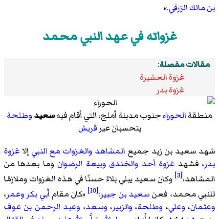
بن مالك الزرقي
.»
غزواته في عهد النبي محمد
مقالات مفصلة
:
غزوة العشيرة
غزوة بدر
منطقة
الحوراء
جنوب مدينة أملج، التي أقام فيه
سعيد
وطلحة
يتحسبان عير
قريش
شهد سعيد بن زيد جميع
المشاهد والغزوات مع النبي
إلا
غزوة
بدر
، فشهد
غزوة أحد
والخندق
وبيعة الرضوان
وما بعدها من
[3]
المشاهد،
وكان سعيد يبلي بلاءً حسنًا في هذه الغزوات وملازمًا
[10]
للنبي محمد، فعن
سعيد بن جبير
:
«
كان مقام
أَبي بكر
وعمر
،
وعثمان
،
وعلي
،
وطلحة
،
والزبير
،
وسعد
،
وعبد الرحمن بن عوف