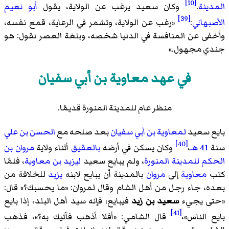
[10]
المدينة
.
وكان سعيد يرغب عن الولاية، يقول
أبو نعيم
[39]
الأصبهاني
:
«
رغب عن الولاية، وتشمر في الرعاية، قمع نفسه،
وأخفى عن المنافسة في الدنيا شخصه، وبلغة العصر نقول: هو
جندي مجهول.
»
في عهد معاوية بن أبي سفيان
منظر عام للمدينة المنورة قديمًا.
بايع سعيد
لمعاوية بن أبي سفيان
بعد صلحه مع
الحسن بن علي
[40]
سنة
41 هـ
،
وكان يسكن في أرضه
بالعقيق
أثناء ولاية
مروان بن
الحكم
للمدينة المنورة
، ولم يبايع سعيد
ليزيد بن معاوية
، فلمّا
كتب
معاوية
إلى
مروان
بالمدينة أن يبايع لابنه
يزيد
للخلافة من
بعده، جاء رجل من أهل الشام وقال لمروان: «ما يحسبك؟» قال:
«حتى يجيء
سعيد بن زيد
فيبايع؛ فإنه سيد أهل البلد، إذا بايع
[41]
بايع الناس»،
قال الشامي: «أفلا أذهب فآتيك به؟»، فذهب