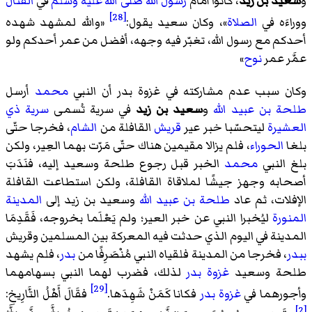
و
سعيد بن زيد
، كانوا أَمام
رسول الله صَلَّى الله عليه وسلم
في
القتال
[28]
ووراءَه في
الصلاة
»، وكان سعيد يقول:
«
والله لمشهد شهده
أحدكم مع رسول الله، تغبّر فيه وجهه، أفضل من عمر أحدكم ولو
عمَّر عمر
نوح
»
وكان سبب عدم مشاركته في غزوة بدر أن النبي
محمد
أرسل
طلحة بن عبيد الله
و
سعيد بن زيد
في سرية تُسمى
سرية ذي
العشيرة
ليتحسّبا خبر عير
قريش
القافلة من
الشام
، فخرجا حتّى
بلغا
الحوراء
، فلم يزالا مقيمين هناك حتّى مَرّت بهما العِير، ولكن
بلغ النبي
محمد
الخبر قبل رجوع طلحة وسعيد إليه، فنَدَبَ
أصحابه وجهز جيشًا لملاقاة القافلة، ولكن استطاعت القافلة
الإفلات، ثم عاد
طلحة بن عبيد الله
وسعيد بن زيد إلى
المدينة
المنورة
ليُخبرا النبي عن خبر العير؛ ولم يَعْلَما بخروجه، فَقَدِمَا
المدينة في اليوم الذي حدثت فيه المعركة بين المسلمين وقريش
ببدر
، فخرجا من المدينة فلقياه النبي مُنْصَرِفًا من
بدر
، فلم يشهد
طلحة وسعيد
غزوة بدر
لذلك، فضرب لهما النبي بسهامهما
[29]
وأجورهما في
غزوة بدر
فكانا كَمَنْ شَهِدَها.
فقَالَ أَهْلُ التَّارِيخِ:
[2]