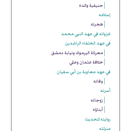
حنيفية والده
إسلامه
هجرته
غزواته في عهد النبي محمد
في عهد الخلفاء الراشدين
معركة اليرموك ونيابة دمشق
خلافة عثمان وعلي
في عهد معاوية بن أبي سفيان
وفاته
أسرته
زوجاته
أبناؤه
روايته للحديث
منزلته