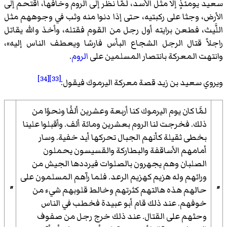
سعيد يومئذٍ إلا مثل الأسد، لمّا نظر إلى الروم وخافها، اقتحم إلى
الأرض، وجثا على ركبتيه، حتى إذا دنوا منه وثب في وجوههم مثل
اللَّيث، فطعن برايته أول رجل من القوم فقتله، وأخذ والله يقاتل
راجلاً قتال الرجل الشجاع البأس فارسًا ويعطف الناس إليه
»،
وانتهت المعركة بانتصار المسلمين على
الروم
.
[34]
[33]
ويروي سعيد بن زيد قصة معركة اليرموك فيقول:
لمَّا كان يوم اليرموك كنا أربعة وعشرين ألفُا ونحوًا من
ذلك. فخرجت لنا الروم بعشرين ومائة ألف. وأقبلوا علينا
بخطى ثقيلة كأنهم الجبال تحركها أيد خفية. وسار
أمامهم الأساقفة والبطاركة والقسيسون يحملون
الصلبان وهم يجهرون بالصلوات فيرددها الجيش من
ورائهم وله هزيم كهزيم الرعد. فلما رآهم المسلمون على
"
حالهم هذه هالتهم كثرتهم وخالط قلوبهم شيء من
"
خوفهم. عند ذلك قام أبو عبيدة فخطب في الناس
وحثهم على القتال. عند ذلك خرج رجل من صفوف