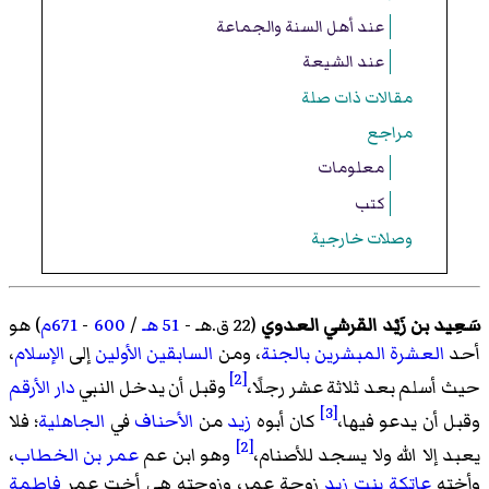
عند أهل السنة والجماعة
عند الشيعة
مقالات ذات صلة
مراجع
معلومات
كتب
وصلات خارجية
سَعِيد بن زَيْد القرشي العدوي
(22 ق.هـ -
51 هـ
/
600
-
671م
) هو
أحد
العشرة المبشرين بالجنة
، ومن
السابقين الأولين
إلى
الإسلام
،
[2]
حيث أسلم بعد ثلاثة عشر رجلًا،
وقبل أن يدخل النبي
دار الأرقم
[3]
وقبل أن يدعو فيها،
كان أبوه
زيد
من
الأحناف
في
الجاهلية
؛ فلا
[2]
يعبد إلا الله ولا يسجد للأصنام،
وهو ابن عم
عمر بن الخطاب
،
وأخته
عاتكة بنت زيد
زوجة عمر، وزوجته هي أخت عمر
فاطمة