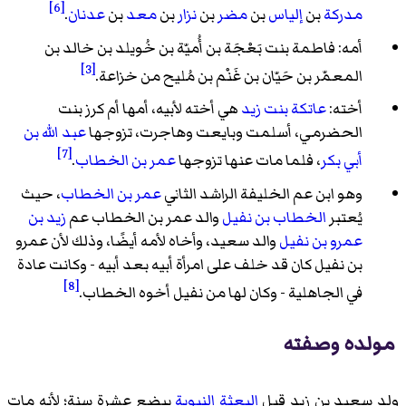
[6]
مدركة
بن
إلياس
بن
مضر
بن
نزار
بن
معد
بن
عدنان
.
أمه: فاطمة بنت بَعْجَة بن أُميّة بن خُويلد بن خالد بن
[3]
المعمّر بن حَيّان بن غَنْم بن مُليح من خزاعة.
أخته:
عاتكة بنت زيد
هي أخته لأبيه، أمها أم كرز بنت
الحضرمي، أسلمت وبايعت وهاجرت، تزوجها
عبد الله بن
[7]
أبي بكر
، فلما مات عنها تزوجها
عمر بن الخطاب
.
وهو ابن عم الخليفة الراشد الثاني
عمر بن الخطاب
، حيث
يُعتبر
الخطاب بن نفيل
والد عمر بن الخطاب عم
زيد بن
عمرو بن نفيل
والد سعيد، وأخاه لأمه أيضًا، وذلك لأن عمرو
بن نفيل كان قد خلف على امرأة أبيه بعد أبيه - وكانت عادة
[8]
في الجاهلية - وكان لها من نفيل أخوه الخطاب.
مولده وصفته
ولد سعيد بن زيد قبل
البعثة النبوية
ببضع عشرة سنة؛ لأنه مات