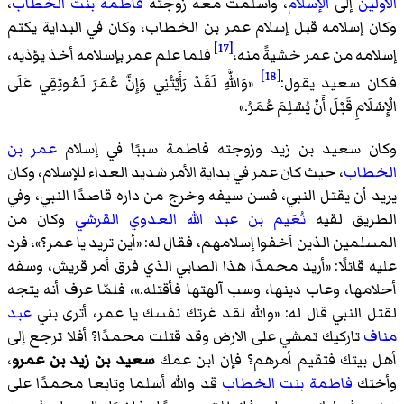
الأولين
إلى
الإسلام
، وأسلمت معه زوجته
فاطمة بنت الخطاب
،
وكان إسلامه قبل إسلام عمر بن الخطاب، وكان في البداية يكتم
[17]
إسلامه من عمر خشيةً منه،
فلما علم عمر بإسلامه أخذ يؤذيه،
[18]
فكان سعيد يقول:
«
وَاللَّهِ لَقَدْ رَأَيْتُنِي وَإِنَّ عُمَرَ لَمُوثِقِي عَلَى
الْإِسْلَامِ قَبْلَ أَنْ يُسْلِمَ عُمَرُ.
»
وكان سعيد بن زيد وزوجته فاطمة سببًا في إسلام
عمر بن
الخطاب
، حيث كان عمر في بداية الأمر شديد العداء للإسلام، وكان
يريد أن يقتل النبي، فسن سيفه وخرج من داره قاصدًا النبي، وفي
الطريق لقيه
نُعَيم بن عبد الله العدوي القرشي
وكان من
المسلمين الذين أخفوا إسلامهم، فقال له: «
أين تريد يا عمر؟
»، فرد
عليه قائلًا: «
أريد محمدًا هذا الصابي الذي فرق أمر قريش، وسفه
أحلامها، وعاب دينها، وسب آلهتها فأقتله.
»، فلمّا عرف أنه يتجه
لقتل النبي قال له: «
والله لقد غرتك نفسك يا عمر، أترى بني
عبد
مناف
تاركيك تمشي على الارض وقد قتلت محمدًا؟ أفلا ترجع إلى
أهل بيتك فتقيم أمرهم؟ فإن ابن عمك
سعيد بن زيد بن عمرو
،
وأختك
فاطمة بنت الخطاب
قد والله أسلما وتابعا محمدًا على