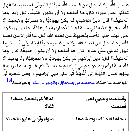
غضب اللَّهِ، ولا أحمل من غضب اللّه شيئًا أبدًا، وأنَّى أستطيعه؟ فهل
تدلّني على غيره؟ قال: ما أعلمه إلا أن يكون حَنيفًا، قال زيد: وما
الحنيفُ؟ قال: دينُ إبْراهيمَ، لم يكن يهوديًّا ولا نصرانيًّا ولايعبد إلا
اللَّهَ. فخرجَ زيدٌ فلَقيَ عالمًا منَ النَّصارَى فذكر مثلَهُ، فقال: لن تكون
على ديننا حتى تأخذ بنَصيبِكَ من لعنة اللَّهِ، قال: ما أفر إلا من لعنة
اللهِ، ولا أحمل من لعنة اللهِ، ولا من غضبه شيئًا أبدًا، وأنَّى أستطيعُ؟
فهل تدلني علَى غيره؟ قال: ما أعلمه إلا أن يكون حنيفًا، قال: وما
الحَنيفُ؟ قال: دينُ إبراهيمَ لم يكن يهوديًّا ولا نصرانيًّا، ولا يعبد إلا
اللهَ. فلمَّا رأى زيد قولهم في إبراهيم عليْهِ السَّلام خرج، فلما بَرَزَ رفَعَ
يدَيْهِ، فقال: اللَّهُمَّ إني أشْهَدُ أني علَى دينِ إبراهيمَ.
»، ومن شعره في
[8]
التوحيد ما حكاه
محمد بن إسحاق
،
والزبير بن بكار
وغيرهما:
وأسلمت وجهي لمن
له الأرض تحمل صخرا
أسلمت
ثقالا
دحاها فلما استوت شدها
سواء وأرسى عليها الجبالا