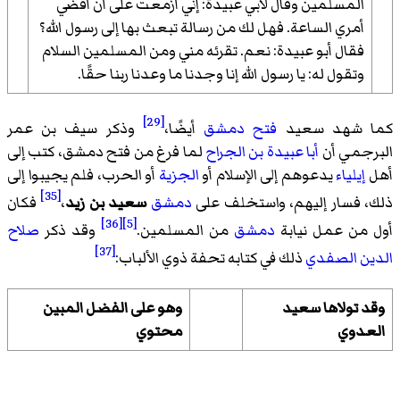
المسلمين وقال لأبي عبيدة: إني أزمعت على أن أقضي
أمري الساعة. فهل لك من رسالة تبعث بها إلى رسول الله؟
فقال أبو عبيدة: نعم. تقرئه مني ومن المسلمين السلام
وتقول له: يا رسول الله إنا وجدنا ما وعدنا ربنا حقًا.
[29]
كما شهد سعيد
فتح دمشق
أيضًا،
وذكر سيف بن عمر
البرجمي أن
أبا عبيدة بن الجراح
لما فرغ من فتح دمشق، كتب إلى
أهل
إيلياء
يدعوهم إلى الإسلام أو
الجزية
أو الحرب، فلم يجيبوا إلى
[35]
ذلك، فسار إليهم، واستخلف على
دمشق
سعيد بن زيد
،
فكان
[36]
[5]
أول من عمل نيابة
دمشق
من المسلمين.
وقد ذكر
صلاح
[37]
الدين الصفدي
ذلك في كتابه تحفة ذوي الألباب:
وقد تولاها سعيد
وهو على الفضل المبين
العدوي
محتوي