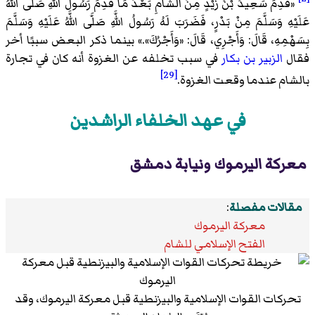
«
قَدِمَ سَعِيدُ بْنُ زَيْدٍ مِنَ الشَّامِ بَعْدَ مَا قَدِمَ رَسُولُ اللَّهِ صَلَّى اللَّهُ
عَلَيْهِ وَسَلَّمَ مِنْ بَدْرٍ، فَضَرَبَ لَهُ رَسُولُ اللَّهِ صَلَّى اللَّهُ عَلَيْهِ وَسَلَّمَ
بِسَهْمِهِ، قَالَ: وَأَجْرِي، قَالَ: «وَأَجْرُكَ».
» بينما ذكر البعض سببًا أخر
فقال
الزبير بن بكار
في سبب تخلفه عن الغزوة أنه كان في تجارة
[29]
بالشام عندما وقعت الغزوة.
في عهد الخلفاء الراشدين
معركة اليرموك ونيابة دمشق
مقالات مفصلة
:
معركة اليرموك
الفتح الإسلامي للشام
تحركات القوات الإسلامية والبيزنطية قبل معركة اليرموك، وقد