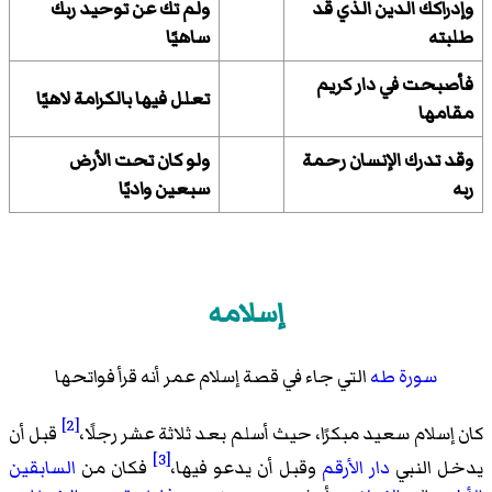
وإدراكك الدين الذي قد
ولم تك عن توحيد ربك
طلبته
ساهيًا
فأصبحت في دار كريم
تعلل فيها بالكرامة لاهيًا
مقامها
وقد تدرك الإنسان رحمة
ولو كان تحت الأرض
ربه
سبعين واديًا
إسلامه
سورة طه
التي جاء في قصة إسلام عمر أنه قرأ فواتحها
[2]
كان إسلام سعيد مبكرًا، حيث أسلم بعد ثلاثة عشر رجلًا،
قبل أن
[3]
يدخل النبي
دار الأرقم
وقبل أن يدعو فيها،
فكان من
السابقين