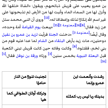
بن عمرو يعيب على قريش ذبائحهم، ويقول: «الشاة خلقها الله
وأنزل لها من السماء الماء وأنبت لها من الأرض ثم تذبحونها على
[13]
غير اسم الله إنكارًا لذلك وإعظامًا له».
وروى أن النبي محمد سئل
[8]
[14]
[معلومة 2]
[15]
عن زيد فقال:
«
يبعث
يوم القيامة
أمة وحده
»،
[معلومة 3]
وقال أيضًا:
«
دخلت
الجنة
فرأيت
لزيد بن عمرو بن نفيل
دوحتين
»، مات زيد بأرض
البلقاء
من
الشام
لما عدا عليه قوم من
[8]
بني لخم، فقتلوه،
وكانت وفاته حين كانت قريش تبني الكعبة
[5]
[3]
قبل
البعثة النبوية
بخمس سنين.
ورثاه
ورقة بن نوفل
فقال:
[16]
رشدت وأنعمت ابن
تجنبت تنورًا من النار
عمرو وإنما
حاميًا
وتركك أوثان الطواغي كما
بدينك ربا ليس رب كمثله
هيا