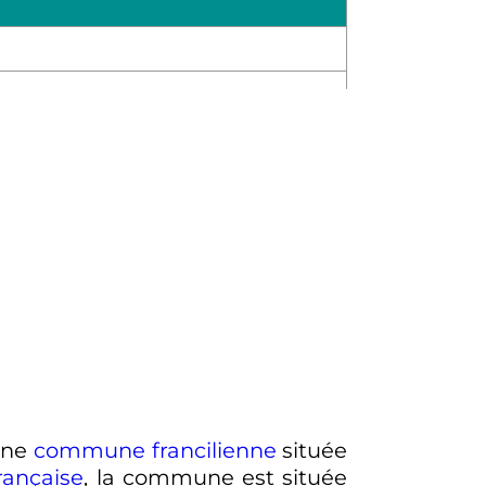
 une
commune
francilienne
située
rançaise
, la commune est située