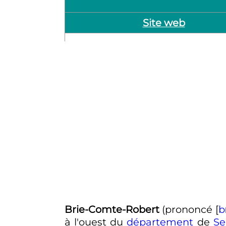
Site web
Brie-Comte-Robert
(prononcé
[
b
à l'ouest du
département
de
Se