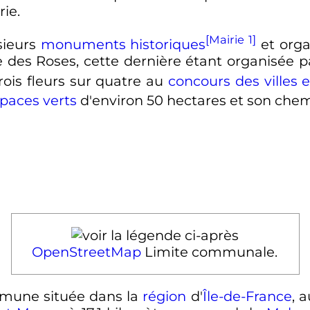
rie.
[Mairie 1]
sieurs
monuments historiques
et org
 des Roses, cette dernière étant organisée par
trois fleurs sur quatre au
concours des villes et
paces verts
d'environ
50
hectares
et son chem
OpenStreetMap
Limite communale.
mune située dans la
région
d'
Île-de-France
, 