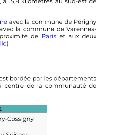
, à
15,8 kilomètres
au sud-est de
rne
avec la commune de Périgny
avec la commune de Varennes-
 proximité de
Paris
et aux deux
lle
).
e est bordée par les départements
e au centre de la communauté de
t
ry-Cossigny
sy-Suisnes