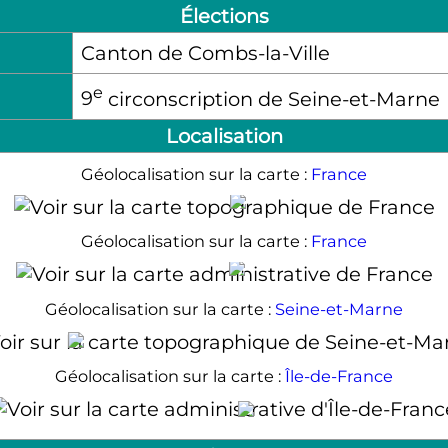
Élections
Canton de Combs-la-Ville
e
9
circonscription de Seine-et-Marne
Localisation
Géolocalisation sur la carte :
France
Brie-Comte-Robert
Géolocalisation sur la carte :
France
Brie-Comte-Robert
Géolocalisation sur la carte :
Seine-et-Marne
Brie-Comte-Robert
Géolocalisation sur la carte :
Île-de-France
Brie-Comte-Robert