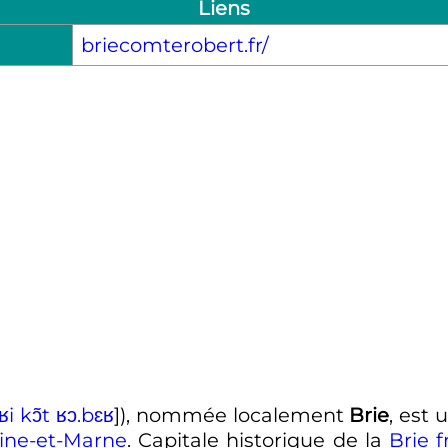
Liens
briecomterobert.fr/
ʁ
i
k
ɔ̃
t
ʁ
ɔ
.
b
ɛ
ʁ
]
), nommée localement
Brie
, est
ine-et-Marne
. Capitale historique de la
Brie f