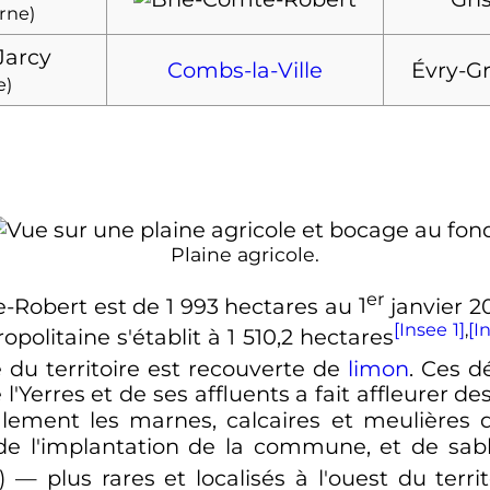
rne)
Jarcy
Combs-la-Ville
Évry-Gr
e)
Plaine agricole.
er
te-Robert est de
1 993
hectares
au
1
janvier 2
[Insee 1]
,
[I
olitaine s'établit à
1 510,2
hectares
 du territoire est recouverte de
limon
. Ces d
 l'Yerres et de ses affluents a fait affleurer 
alement les marnes, calcaires et meulières
de l'implantation de la commune, et de sab
)
—
plus rares et localisés à l'ouest du territ