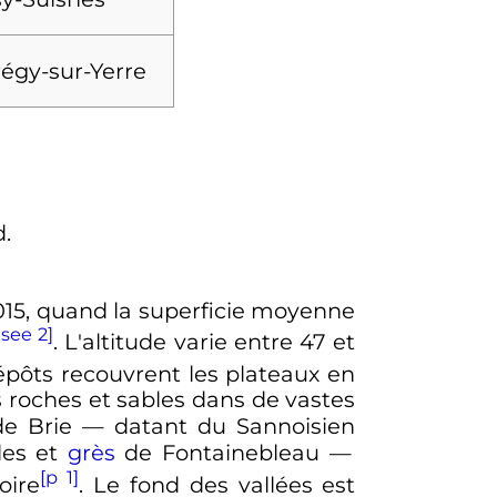
égy-sur-Yerre
015
, quand la superficie moyenne
nsee 2]
. L'altitude varie entre 47 et
épôts recouvrent les plateaux en
des roches et sables dans de vastes
 de Brie
—
datant du
Sannoisien
les et
grès
de Fontainebleau
—
[p 1]
oire
. Le fond des vallées est