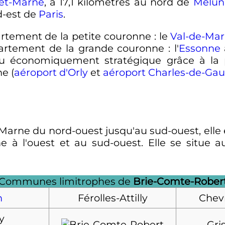
-et-Marne
, à
17,1 kilomètres
au nord de
Melun
-est de
Paris
.
rtement de la petite couronne
: le
Val-de-Ma
artement de la grande couronne
: l'
Essonne
lieu économiquement stratégique grâce à la
ne (
aéroport d'Orly
et
aéroport Charles-de-Gau
-Marne du nord-ouest jusqu'au sud-ouest, ell
e à l'ouest et au sud-ouest. Elle se situ
Communes limitrophes de
Brie-Comte-Rober
n
Férolles-Attilly
Chev
y
Gri