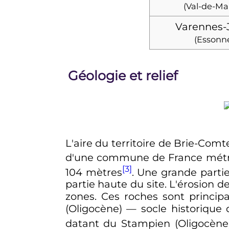
(Val-de-Ma
Varennes-
(Essonn
Géologie et relief
L'aire du territoire de Brie-Com
d'une commune de France métrop
[3]
104 mètres
. Une grande partie
partie haute du site. L'érosion de
zones. Ces roches sont princip
(
Oligocène
)
—
socle historique 
datant du
Stampien
(Oligocène