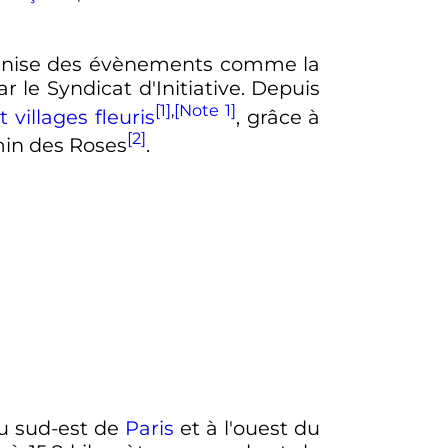
anise des évènements comme la
 le Syndicat d'Initiative. Depuis
[1]
,
[Note 1]
 villages fleuris
, grâce à
[2]
in des Roses
.
au sud-est de
Paris
et à l'ouest du