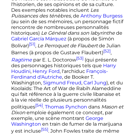
l'historien, de ses opinions et de sa culture.
Des exemples notables incluent
Les
Puissances des ténèbres
, de
Anthony Burgess
(au sein de ses mémoires, un personnage fictif
rencontre de nombreuses personnalités
historiques)
Le Général dans son labyrinthe
de
Gabriel García Márquez
(à propos de Simón
[51]
Bolívar)
,
Le Perroquet de Flaubert
de Julian
[52]
Barnes (à propos de Gustave Flaubert)
,
[53]
Ragtime
par E. L. Doctorow
(qui présente
des personnages historiques tels que
Harry
Houdini
,
Henry Ford
, l'archiduc
François-
Ferdinand d'Autriche
, de Booker T.
Washington,
Sigmund Freud
,
Carl Jung
), et du
Koolaids: The Art of War de Rabih Alameddine
qui fait référence à la guerre civile libanaise et
à la vie réelle de plusieurs personnalités
[54]
politiques
.
Thomas Pynchon
dans
Mason et
Dixon
emploie également ce concept, par
exemple, une scène montrant
George
Washington
en train de fumer de la marijuana
[55]
y est incluse
. John Fowles traite de même