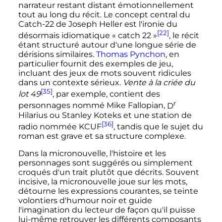
narrateur restant distant émotionnellement
tout au long du récit. Le concept central du
Catch-22 de Joseph Heller est l'ironie du
[22]
désormais idiomatique «
catch 22
»
, le récit
étant structuré autour d'une longue série de
dérisions similaires.
Thomas Pynchon
, en
particulier fournit des exemples de jeu,
incluant des jeux de mots souvent ridicules
dans un contexte sérieux.
Vente à la criée du
[35]
lot 49
, par exemple, contient des
r
personnages nommé Mike Fallopian,
D
Hilarius ou Stanley Koteks et une station de
[36]
radio nommée KCUF
, tandis que le sujet du
roman est grave et sa structure complexe.
Dans la micronouvelle, l'histoire et les
personnages sont suggérés ou simplement
croqués d'un trait plutôt que décrits. Souvent
incisive, la micronouvelle joue sur les mots,
détourne les expressions courantes, se teinte
volontiers d'humour noir et guide
l'imagination du lecteur de façon qu'il puisse
lui-même retrouver les différents composants