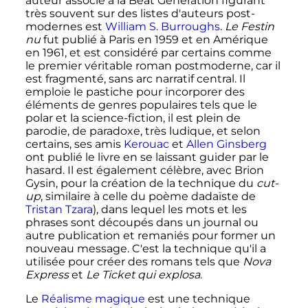
auteur associé à la Beat Generation figurant
très souvent sur des listes d'auteurs post-
modernes est
William S. Burroughs
.
Le Festin
nu
fut publié à Paris en 1959 et en Amérique
en 1961, et est considéré par certains comme
le premier véritable roman postmoderne, car il
est fragmenté, sans arc narratif central. Il
emploie le pastiche pour incorporer des
éléments de genres populaires tels que le
polar et la science-fiction, il est plein de
parodie, de paradoxe, très ludique, et selon
certains, ses amis
Kerouac
et
Allen Ginsberg
ont publié le livre en se laissant guider par le
hasard. Il est également célèbre, avec Brion
Gysin, pour la création de la technique du
cut-
up
, similaire à celle du poème dadaïste de
Tristan Tzara
), dans lequel les mots et les
phrases sont découpés dans un journal ou
autre publication et remaniés pour former un
nouveau message. C'est la technique qu'il a
utilisée pour créer des romans tels que
Nova
Express
et
Le Ticket qui explosa
.
Le
Réalisme magique
est une technique