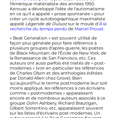
l'Amérique matérialiste des années 1950.
Kerouac a développé l'idée de l'automatisme
en ce qu'il a appelé «
prose spontanée
» pour
créer un cycle autobiographique maximaliste
appelé
Légende de Duluoz
sur le moule d'
À la
recherche du temps perdu
de
Marcel Proust
.
«
Beat Generation
» est souvent utilisé de
façon plus générale pour faire référence à
plusieurs groupes d'après-guerre, les poètes
de Black Mountain, de l'École de New York, de
la Renaissance de San Francisco, etc. Ces
auteurs ont aussi parfois été traités de «
post-
modernes
» (voir en particulier les références
de Charles Olson et des anthologies éditées
par Donald Allen chez Grove). Bien
qu'aujourd'hui le terme postmoderne leur soit
moins appliqué, les références à ces écrivains
comme «
postmodernes
» apparaissent
encore et de nombreux auteurs associés à ce
groupe (John Ashbery, Richard Brautigan,
Gilbert Sorrentino, etc. apparaissent souvent
sur les listes d'écrivains post-modernes. Un