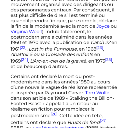
mouvement organisé avec des dirigeants ou
des personnages centraux. Par conséquent, il
est plus difficile de dire s’il est terminé ou
quand il prendra fin que, par exemple, déclarer
la fin de la modernité avec la mort de
Joyce
ou
Virginia Woolf
). Indubitablement, le
postmodernisme a culminé dans les années
1960 et 1970 avec la publication de
Catch 22
en
[22]
[23]
1961
,
Lost in the Funhouse
, en 1968
,
Abattoir 5 ou la Croisade des enfants
en
[24]
[25]
1969
,
L'Arc-en-ciel de la gravité
, en 1973
,
et de beaucoup d'autres.
Certains ont déclaré la mort du post-
modernisme dans les années 1980 au cours
d’une nouvelle vague de réalisme représentée
et inspirée par Raymond Carver.
Tom Wolfe
dans son article de 1989 «
Stalking the Billion-
Footed Beast
» appelait à un retour au
réalisme en fiction pour remplacer le
[26]
postmodernisme
. Cette idée en tête,
[27]
certains ont déclaré que
Bruits de fond
(1985), ou
Les Versets sataniques
(1988) étaient