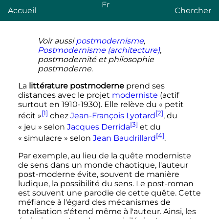
Fr
Accueil
Chercher
Voir aussi
postmodernisme
,
Postmodernisme (architecture)
,
postmodernité et philosophie
postmoderne
.
La
littérature postmoderne
prend ses
distances avec le projet
moderniste
(actif
surtout en 1910-1930). Elle relève du «
petit
[1]
[2]
récit
»
chez
Jean-François Lyotard
, du
[3]
«
jeu
» selon
Jacques Derrida
et du
[4]
«
simulacre
» selon
Jean Baudrillard
.
Par exemple, au lieu de la quête moderniste
de sens dans un monde chaotique, l'auteur
post-moderne évite, souvent de manière
ludique, la possibilité du sens. Le post-roman
est souvent une parodie de cette quête. Cette
méfiance à l'égard des mécanismes de
totalisation s'étend même à l'auteur. Ainsi, les