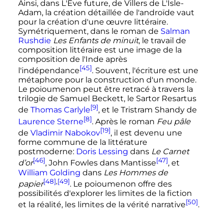
Ainsi, dans L'Ève future, de Villers de L'Isle-
Adam, la création détaillée de l'androïde vaut
pour la création d'une œuvre littéraire.
Symétriquement, dans le roman de
Salman
Rushdie
Les Enfants de minuit
, le travail de
composition littéraire est une image de la
composition de l'Inde après
[45]
l'indépendance
. Souvent, l'écriture est une
métaphore pour la construction d'un monde.
Le poioumenon peut être retracé à travers la
trilogie de Samuel Beckett, le Sartor Resartus
[9]
de
Thomas Carlyle
, et le Tristram Shandy de
[8]
Laurence Sterne
. Après le roman
Feu pâle
[19]
de
Vladimir Nabokov
, il est devenu une
forme commune de la littérature
postmoderne:
Doris Lessing
dans
Le Carnet
[46]
[47]
d’or
, John Fowles dans Mantisse
, et
William Golding
dans
Les Hommes de
[48]
,
[49]
papier
. Le poioumenon offre des
possibilités d'explorer les limites de la fiction
[50]
et la réalité, les limites de la vérité narrative
.