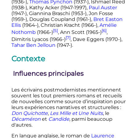
(1936-),
Thomas Pynchon
(1937-), Ishmael Reed
(1938-), Kathy Acker (1947-1997),
Paul Auster
(1947-), Giannina Braschi (1953-), Jon Fosse
(1959-), Douglas Coupland (1961-),
Bret Easton
Ellis
(1964-), Christian Kracht (1966-),
Amélie
[5]
[6]
Nothomb
(1966-)
, Ann Scott (1965-)
,
[7]
Dimitris Lyacos (1966-)
, Dave Eggers (1970-),
Tahar Ben Jelloun
(1947-).
Contexte
Influences principales
Les écrivains postmodernistes mentionnent
souvent les tout premiers romans et recueils
de nouvelles comme source d’inspiration pour
leurs expériences narratives et structurelles
:
Don Quichotte
,
Les Mille et Une Nuits
, le
Décaméron
et
Candide
, parmi beaucoup
d'autres.
En langue anglaise, le roman de
Laurence