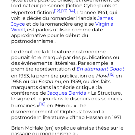
l'ordinateur personnel (fiction Cyberpunk et
[12]
,
[13]
,
[14]
Hypertext fiction)
. L'année 1941, qui
voit le décès du romancier irlandais
James
Joyce
et de la romancière anglaise
Virginia
Woolf
, est parfois utilisée comme date
approximative pour le début du
postmodernisme .
Le début de la littérature postmoderne
pourrait être marqué par des publications ou
des événements littéraires. Par exemple la
première représentation d'
En attendant Godot
[15]
en 1953, la première publication de
Howl
en
1956 ou du
Festin nu
, en 1959, ou des faits
marquants dans la théorie critique
: la
conférence de
Jacques Derrida
«
La Structure,
le signe et le jeu dans le discours des sciences
[16]
humaines
»
en 1966 ou «
The
dismemberment of Orpheus: toward a
postmodern literature
» d'Ihab Hassan en 1971.
Brian McHale
(en)
explique ainsi sa thèse sur le
passage du modernisme au