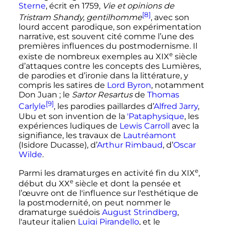
Sterne
, écrit en 1759,
Vie et opinions de
[8]
Tristram Shandy, gentilhomme
, avec son
lourd accent parodique, son expérimentation
narrative, est souvent cité comme l’une des
premières influences du postmodernisme. Il
e
existe de nombreux exemples au
XIX
siècle
d’attaques contre les concepts des Lumières,
de parodies et d’ironie dans la littérature, y
compris les satires de
Lord Byron
, notamment
Don Juan
; le
Sartor Resartus
de
Thomas
[9]
Carlyle
, les parodies paillardes d’
Alfred Jarry
,
Ubu et son invention de la
'Pataphysique
, les
expériences ludiques de
Lewis Carroll
avec la
signifiance, les travaux de
Lautréamont
(Isidore Ducasse), d’
Arthur Rimbaud
, d’
Oscar
Wilde
.
e
Parmi les dramaturges en activité fin du
XIX
,
e
début du
XX
siècle
et dont la pensée et
l’œuvre ont de l'influence sur l'esthétique de
la postmodernité, on peut nommer le
dramaturge suédois
August Strindberg
,
l'auteur italien
Luigi Pirandello
, et le