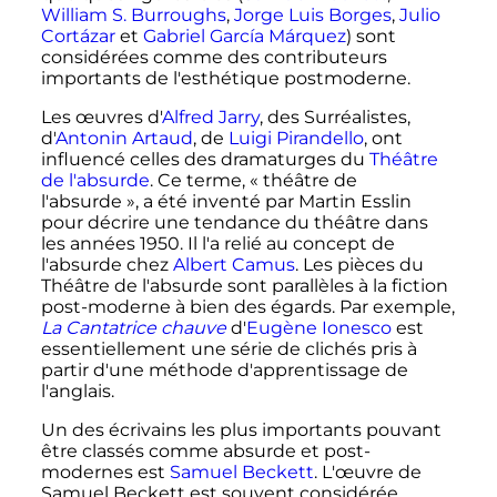
William S. Burroughs
,
Jorge Luis Borges
,
Julio
Cortázar
et
Gabriel García Márquez
) sont
considérées comme des contributeurs
importants de l'esthétique postmoderne.
Les œuvres d'
Alfred Jarry
, des Surréalistes,
d'
Antonin Artaud
, de
Luigi Pirandello
, ont
influencé celles des dramaturges du
Théâtre
de l'absurde
. Ce terme, «
théâtre de
l'absurde
», a été inventé par Martin Esslin
pour décrire une tendance du théâtre dans
les années 1950. Il l'a relié au concept de
l'absurde chez
Albert Camus
. Les pièces du
Théâtre de l'absurde sont parallèles à la fiction
post-moderne à bien des égards. Par exemple,
La Cantatrice chauve
d'
Eugène Ionesco
est
essentiellement une série de clichés pris à
partir d'une méthode d'apprentissage de
l'anglais.
Un des écrivains les plus importants pouvant
être classés comme absurde et post-
modernes est
Samuel Beckett
. L'œuvre de
Samuel Beckett est souvent considérée