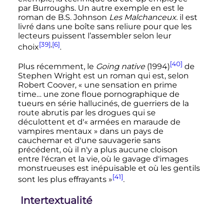
par Burroughs. Un autre exemple en est le
roman de B.S. Johnson
Les Malchanceux
. il est
livré dans une boîte sans reliure pour que les
lecteurs puissent l’assembler selon leur
[39]
,
[6]
choix
.
[40]
Plus récemment, le
Going native
(1994)
de
Stephen Wright est un roman qui est, selon
Robert Coover, «
une sensation en prime
time… une zone floue pornographique de
tueurs en série hallucinés, de guerriers de la
route abrutis par les drogues qui se
déculottent et d'«
armées en maraude de
vampires mentaux
» dans un pays de
cauchemar et d'une sauvagerie sans
précédent, où il n'y a plus aucune cloison
entre l'écran et la vie, où le gavage d'images
monstrueuses est inépuisable et où les gentils
[41]
sont les plus effrayants
»
.
Intertextualité