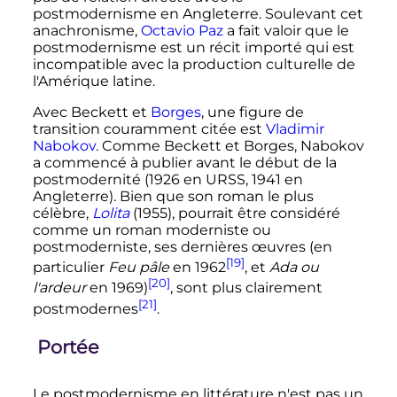
postmodernisme en Angleterre. Soulevant cet
anachronisme,
Octavio Paz
a fait valoir que le
postmodernisme est un récit importé qui est
incompatible avec la production culturelle de
l'Amérique latine.
Avec Beckett et
Borges
, une figure de
transition couramment citée est
Vladimir
Nabokov
. Comme Beckett et Borges, Nabokov
a commencé à publier avant le début de la
postmodernité (1926 en URSS, 1941 en
Angleterre). Bien que son roman le plus
célèbre,
Lolita
(1955), pourrait être considéré
comme un roman moderniste ou
postmoderniste, ses dernières œuvres (en
[19]
particulier
Feu pâle
en 1962
, et
Ada ou
[20]
l'ardeur
en 1969)
, sont plus clairement
[21]
postmodernes
.
Portée
Le postmodernisme en littérature n'est pas un