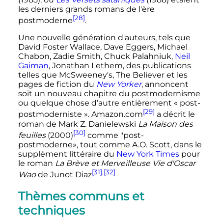
les derniers grands romans de l'ère
[28]
postmoderne
.
Une nouvelle génération d'auteurs, tels que
David Foster Wallace, Dave Eggers, Michael
Chabon, Zadie Smith, Chuck Palahniuk,
Neil
Gaiman
, Jonathan Lethem, des publications
telles que McSweeney's, The Believer et les
pages de fiction du
New Yorker
, annoncent
soit un nouveau chapitre du postmodernisme
ou quelque chose d’autre entièrement «
post-
[29]
postmoderniste
». Amazon.com
a décrit le
roman de Mark Z. Danielewski
La Maison des
[30]
feuilles
(2000)
comme "post-
postmoderne», tout comme A.O. Scott, dans le
supplément littéraire du
New York Times
pour
le roman
La Brève et Merveilleuse Vie d'Oscar
[31]
,
[32]
Wao
de Junot Diaz
Thèmes communs et
techniques