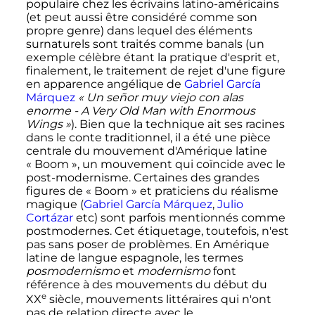
populaire chez les écrivains latino-américains
(et peut aussi être considéré comme son
propre genre) dans lequel des éléments
surnaturels sont traités comme banals (un
exemple célèbre étant la pratique d'esprit et,
finalement, le traitement de rejet d'une figure
en apparence angélique de
Gabriel García
Márquez
«
Un señor muy viejo con alas
enorme - A Very Old Man with Enormous
Wings
»
). Bien que la technique ait ses racines
dans le conte traditionnel, il a été une pièce
centrale du mouvement d'Amérique latine
«
Boom
», un mouvement qui coïncide avec le
post-modernisme. Certaines des grandes
figures de «
Boom
» et praticiens du réalisme
magique (
Gabriel García Márquez
,
Julio
Cortázar
etc) sont parfois mentionnés comme
postmodernes. Cet étiquetage, toutefois, n'est
pas sans poser de problèmes. En Amérique
latine de langue espagnole, les termes
posmodernismo
et
modernismo
font
référence à des mouvements du début du
e
XX
siècle
, mouvements littéraires qui n'ont
pas de relation directe avec le