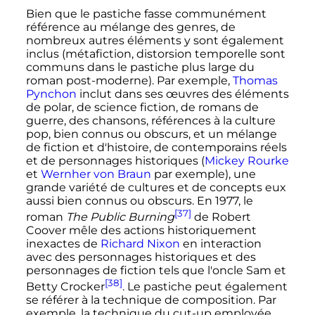
Bien que le pastiche fasse communément
référence au mélange des genres, de
nombreux autres éléments y sont également
inclus (métafiction, distorsion temporelle sont
communs dans le pastiche plus large du
roman post-moderne). Par exemple,
Thomas
Pynchon
inclut dans ses œuvres des éléments
de polar, de science fiction, de romans de
guerre, des chansons, références à la culture
pop, bien connus ou obscurs, et un mélange
de fiction et d'histoire, de contemporains réels
et de personnages historiques (
Mickey Rourke
et
Wernher von Braun
par exemple), une
grande variété de cultures et de concepts eux
aussi bien connus ou obscurs. En 1977, le
[37]
roman
The Public Burning
de Robert
Coover mêle des actions historiquement
inexactes de
Richard Nixon
en interaction
avec des personnages historiques et des
personnages de fiction tels que l'oncle Sam et
[38]
Betty Crocker
. Le pastiche peut également
se référer à la technique de composition. Par
exemple, la technique du cut-up employée