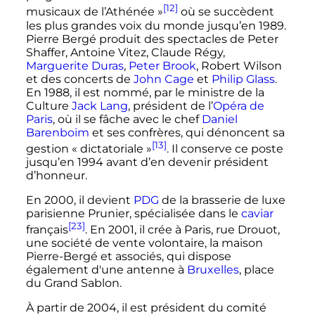
[12]
musicaux de l’Athénée
»
où se succèdent
les plus grandes voix du monde jusqu’en 1989.
Pierre Bergé produit des spectacles de Peter
Shaffer, Antoine Vitez, Claude Régy,
Marguerite Duras
,
Peter Brook
, Robert Wilson
et des concerts de
John Cage
et
Philip Glass
.
En 1988, il est nommé, par le ministre de la
Culture
Jack Lang
, président de l’
Opéra de
Paris
, où il se fâche avec le chef
Daniel
Barenboim
et ses confrères, qui dénoncent sa
[13]
gestion
« dictatoriale »
. Il conserve ce poste
jusqu’en 1994 avant d’en devenir président
d’honneur.
En 2000, il devient
PDG
de la brasserie de luxe
parisienne Prunier, spécialisée dans le
caviar
[23]
français
. En 2001, il crée à Paris, rue Drouot,
une société de vente volontaire, la maison
Pierre-Bergé et associés, qui dispose
également d'une antenne à
Bruxelles
, place
du Grand Sablon.
À partir de 2004, il est président du comité