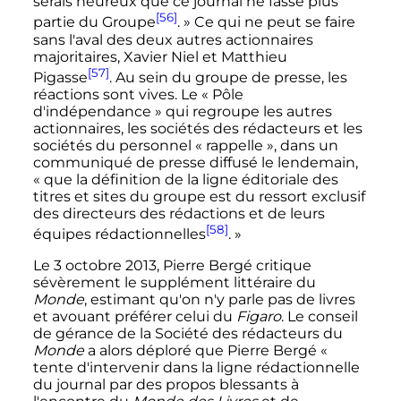
serais heureux que ce journal ne fasse plus
[56]
partie du Groupe
.
» Ce qui ne peut se faire
sans l'aval des deux autres actionnaires
majoritaires, Xavier Niel et Matthieu
[57]
Pigasse
. Au sein du groupe de presse, les
réactions sont vives. Le «
Pôle
d'indépendance
» qui regroupe les autres
actionnaires, les sociétés des rédacteurs et les
sociétés du personnel «
rappelle
», dans un
communiqué de presse diffusé le lendemain,
«
que la définition de la ligne éditoriale des
titres et sites du groupe est du ressort exclusif
des directeurs des rédactions et de leurs
[58]
équipes rédactionnelles
.
»
Le
3 octobre 2013
, Pierre Bergé critique
sévèrement le supplément littéraire du
Monde
, estimant qu'on n'y parle pas de livres
et avouant préférer celui du
Figaro
. Le conseil
de gérance de la Société des rédacteurs du
Monde
a alors déploré que Pierre Bergé
«
tente d'intervenir dans la ligne rédactionnelle
du journal par des propos blessants à