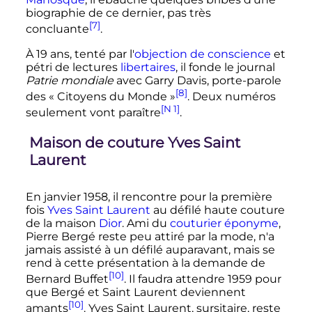
biographie de ce dernier, pas très
[7]
concluante
.
À
19 ans
, tenté par l'
objection de conscience
et
pétri de lectures
libertaires
, il fonde le journal
Patrie mondiale
avec Garry Davis, porte-parole
[8]
des «
Citoyens du Monde
»
. Deux numéros
[N 1]
seulement vont paraître
.
Maison de couture Yves Saint
Laurent
En
janvier 1958
, il rencontre pour la première
fois
Yves Saint Laurent
au défilé haute couture
de la maison
Dior
. Ami du
couturier éponyme
,
Pierre Bergé reste peu attiré par la mode, n'a
jamais assisté à un défilé auparavant, mais se
rend à cette présentation à la demande de
[10]
Bernard Buffet
. Il faudra attendre 1959 pour
que Bergé et Saint Laurent deviennent
[10]
amants
. Yves Saint Laurent, sursitaire, reste