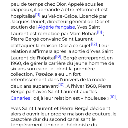
peu de temps chez Dior. Appelé sous les
drapeaux, il demande à être réformé et est
[11]
hospitalisé
au Val-de-Grâce. Licencié par
Jacques Rouët, directeur général de Dior et
soutien de l'
Algérie française
, Yves Saint
[11]
Laurent est remplacé par Marc Bohan
;
Pierre Bergé convainc Saint Laurent
[12]
d'attaquer la maison Dior à ce sujet
. Leur
relation s'affirmera après la sortie d'Yves Saint
[10]
Laurent de l'hôpital
. Bergé entreprend, en
1960, de gérer la carrière du jeune homme de
six ans son cadet et dont la première
collection,
Trapèze
, a eu un fort
retentissement dans l'univers de la mode
[10]
deux ans auparavant
. À l'hiver 1960, Pierre
Bergé part avec Saint Laurent aux îles
[10]
Canaries
; déjà leur relation est
« houleuse »
.
Yves Saint Laurent et Pierre Bergé décident
alors d'ouvrir leur propre maison de couture, le
caractère dur du second canalisant le
tempérament timide et hédoniste du