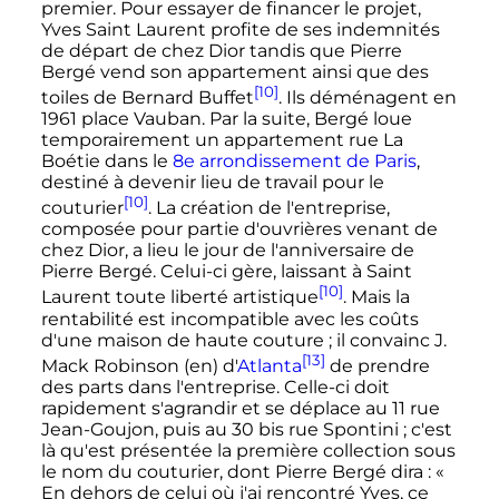
premier. Pour essayer de financer le projet,
Yves Saint Laurent profite de ses indemnités
de départ de chez Dior tandis que Pierre
Bergé vend son appartement ainsi que des
[10]
toiles de Bernard Buffet
. Ils déménagent en
1961 place Vauban. Par la suite, Bergé loue
temporairement un appartement rue La
Boétie dans le
8e arrondissement de Paris
,
destiné à devenir lieu de travail pour le
[10]
couturier
. La création de l'entreprise,
composée pour partie d'ouvrières venant de
chez Dior, a lieu le jour de l'anniversaire de
Pierre Bergé. Celui-ci gère, laissant à Saint
[10]
Laurent toute liberté artistique
. Mais la
rentabilité est incompatible avec les coûts
d'une maison de haute couture
; il convainc J.
[13]
Mack Robinson
(en)
d'
Atlanta
de prendre
des parts dans l'entreprise. Celle-ci doit
rapidement s'agrandir et se déplace au 11 rue
Jean-Goujon, puis au 30 bis rue Spontini
; c'est
là qu'est présentée la première collection sous
le nom du couturier, dont Pierre Bergé dira
:
«
En dehors de celui où j'ai rencontré Yves, ce