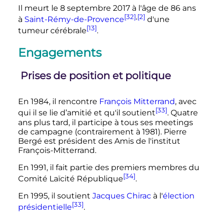
Il meurt le
8 septembre 2017
à l'âge de
86 ans
[32]
,
[2]
à
Saint-Rémy-de-Provence
d'une
[13]
tumeur cérébrale
.
Engagements
Prises de position et politique
En 1984, il rencontre
François Mitterrand
, avec
[33]
qui il se lie d’amitié et qu'il soutient
. Quatre
ans plus tard, il participe à tous ses meetings
de campagne (contrairement à 1981). Pierre
Bergé est président des Amis de l'institut
François-Mitterrand.
En 1991, il fait partie des premiers membres du
[34]
Comité Laïcité République
.
En 1995, il soutient
Jacques Chirac
à l'
élection
[33]
présidentielle
.