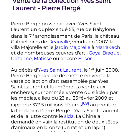
Vente de la collection Yves Saint
Laurent - Pierre Bergé
Pierre Bergé possédait avec Yves Saint
Laurent un duplex situé 55, rue de Babylone
e
dans le
7
arrondissement
de Paris, le château
Gabriel, près de
Deauville
, vendu en 2007, la
villa Majorelle et le
jardin Majorelle
à
Marrakech
et de nombreuses œuvres d'art
:
Goya
,
Braque
,
Cézanne
,
Matisse
ou encore
Ensor
.
er
Au décès d'
Yves Saint Laurent
, le
1
juin 2008
,
Pierre Bergé décide de mettre en vente la
vaste collection d’art rassemblée par Yves
Saint Laurent et lui-même. La vente aux
enchères, surnommée
« vente du siècle »
par
les médias, a lieu du 23 au 25 février 2009 et
[69]
rapporte
373,5 millions
d'euros
au profit de
la fondation Pierre-Bergé - Yves-Saint-Laurent
et de la lutte contre le
sida
. La Chine a
demandé en vain la restitution de deux têtes
d'animaux en bronze (un rat et un lapin)