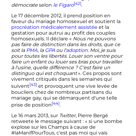
[42]
démocrate
selon
le Figaro
.
Le
17 décembre 2012
, il prend position en
faveur du mariage homosexuel et soutient la
procréation médicalement assistée
et la
gestation pour autrui au profit des couples
homosexuels. Il déclare
«
Nous ne pouvons
pas faire de distinction dans les droits, que ce
soit la
PMA
, la
GPA
ou l'
adoption
. Moi, je suis
pour toutes les libertés. Louer son ventre pour
faire un enfant ou louer ses bras pour travailler
à l'usine, quelle différence ? C'est faire un
distinguo qui est choquant
»
. Ces propos sont
vivement critiqués dans les semaines qui
[43]
suivent
et provoquent une vive levée de
boucliers chez de nombreux partisans du
mariage gay, qui se démarquent d'une telle
[44]
prise de position
.
Le
16 mars 2013
, sur
Twitter
, Pierre Bergé
retweete le message suivant
:
« si une bombe
explose sur les Champs à cause de
#laManifPourTous, c'est pas moi qui vais