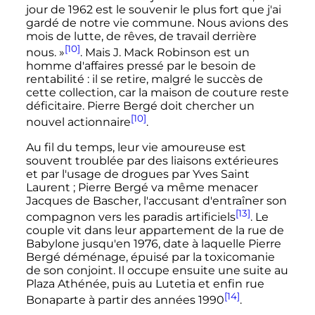
jour de 1962 est le souvenir le plus fort que j'ai
gardé de notre vie commune. Nous avions des
mois de lutte, de rêves, de travail derrière
[10]
nous. »
. Mais J. Mack Robinson est un
homme d'affaires pressé par le besoin de
rentabilité
: il se retire, malgré le succès de
cette collection, car la maison de couture reste
déficitaire. Pierre Bergé doit chercher un
[10]
nouvel actionnaire
.
Au fil du temps, leur vie amoureuse est
souvent troublée par des liaisons extérieures
et par l'usage de drogues par Yves Saint
Laurent
; Pierre Bergé va même menacer
Jacques de Bascher, l'accusant d'entraîner son
[13]
compagnon vers les paradis artificiels
. Le
couple vit dans leur appartement de la rue de
Babylone jusqu'en 1976, date à laquelle Pierre
Bergé déménage, épuisé par la toxicomanie
de son conjoint. Il occupe ensuite une suite au
Plaza Athénée, puis au Lutetia et enfin rue
[14]
Bonaparte à partir des années 1990
.