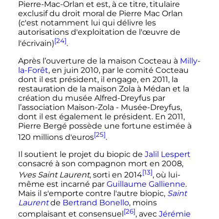
Pierre-Mac-Orlan et est, à ce titre, titulaire
exclusif du droit moral de Pierre Mac Orlan
(c'est notamment lui qui délivre les
autorisations d'exploitation de l'œuvre de
[24]
l'écrivain)
.
Après l’ouverture de la maison Cocteau à
Milly-
la-Forêt
, en
juin 2010
, par le comité Cocteau
dont il est président, il engage, en 2011, la
restauration de la maison Zola à Médan et la
création du musée Alfred-Dreyfus par
l’association Maison-Zola - Musée-Dreyfus,
dont il est également le président. En 2011,
Pierre Bergé possède une fortune estimée à
[25]
120 millions
d'euros
.
Il soutient le projet du biopic de
Jalil Lespert
consacré à son compagnon mort en 2008,
[13]
Yves Saint Laurent
, sorti en 2014
, où lui-
même est incarné par
Guillaume Gallienne
.
Mais il s'emporte contre l'autre biopic,
Saint
Laurent
de
Bertrand Bonello
, moins
[26]
complaisant et consensuel
, avec
Jérémie