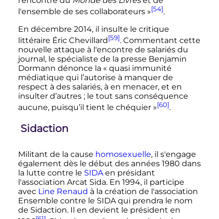
l'encontre du
Monde des Livres
et de
[54]
l'ensemble de ses collaborateurs »
.
En décembre 2014, il insulte le critique
[59]
littéraire Éric Chevillard
. Commentant cette
nouvelle attaque à l'encontre de salariés du
journal, le spécialiste de la presse Benjamin
Dormann dénonce la «
quasi immunité
médiatique qui l’autorise à manquer de
respect à des salariés, à en menacer, et en
insulter d’autres
; le tout sans conséquence
[60]
aucune, puisqu’il tient le chéquier
»
.
Sidaction
Militant de la cause
homosexuelle
, il s'engage
également dès le début des années 1980 dans
la lutte contre le
SIDA
en présidant
l'association Arcat Sida. En 1994, il participe
avec
Line Renaud
à la création de l'association
Ensemble contre le SIDA qui prendra le nom
de Sidaction. Il en devient le président en
[61]