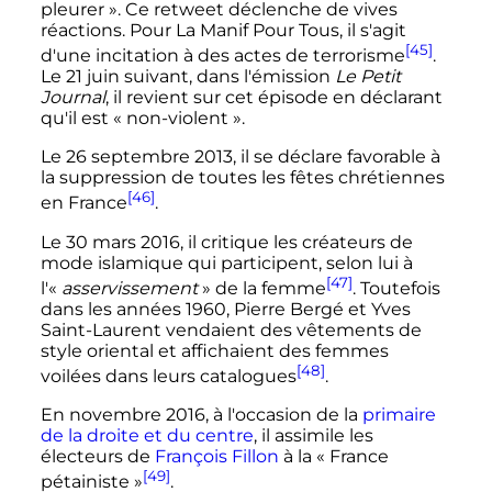
pleurer »
. Ce retweet déclenche de vives
réactions. Pour La Manif Pour Tous, il s'agit
[45]
d'une incitation à des actes de terrorisme
.
Le 21 juin suivant, dans l'émission
Le Petit
Journal
, il revient sur cet épisode en déclarant
qu'il est «
non-violent
».
Le
26 septembre 2013
, il se déclare favorable à
la suppression de toutes les fêtes chrétiennes
[46]
en France
.
Le
30 mars 2016
, il critique les créateurs de
mode islamique qui participent, selon lui à
[47]
l'«
asservissement
» de la femme
. Toutefois
dans les années 1960, Pierre Bergé et Yves
Saint-Laurent vendaient des vêtements de
style oriental et affichaient des femmes
[48]
voilées dans leurs catalogues
.
En
novembre 2016
, à l'occasion de la
primaire
de la droite et du centre
, il assimile les
électeurs de
François Fillon
à la «
France
[49]
pétainiste
»
.