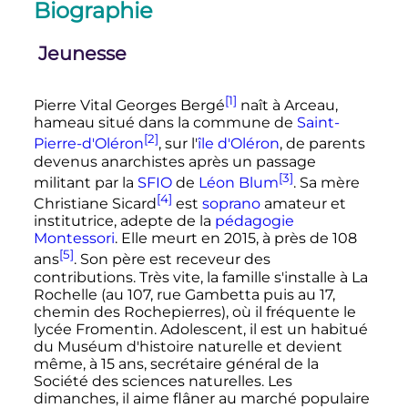
Biographie
Jeunesse
[1]
Pierre Vital Georges Bergé
naît à Arceau,
hameau situé dans la commune de
Saint-
[2]
Pierre-d'Oléron
, sur l'
île d'Oléron
, de parents
devenus anarchistes après un passage
[3]
militant par la
SFIO
de
Léon Blum
. Sa mère
[4]
Christiane Sicard
est
soprano
amateur et
institutrice, adepte de la
pédagogie
Montessori
. Elle meurt en 2015, à près de
108
[5]
ans
. Son père est receveur des
contributions. Très vite, la famille s'installe à La
Rochelle (au 107, rue Gambetta puis au 17,
chemin des Rochepierres), où il fréquente le
lycée Fromentin. Adolescent, il est un habitué
du Muséum d'histoire naturelle et devient
même, à
15 ans
, secrétaire général de la
Société des sciences naturelles. Les
dimanches, il aime flâner au marché populaire