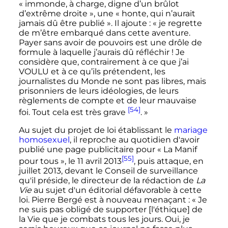
«
immonde, à charge, digne d’un brûlot
d’extrême droite
», une «
honte, qui n’aurait
jamais dû être publié
». Il ajoute
:
« je regrette
de m’être embarqué dans cette aventure.
Payer sans avoir de pouvoirs est une drôle de
formule à laquelle j’aurais dû réfléchir ! Je
considère que, contrairement à ce que j’ai
VOULU et à ce qu’ils prétendent, les
journalistes du Monde ne sont pas libres, mais
prisonniers de leurs idéologies, de leurs
règlements de compte et de leur mauvaise
[54]
foi. Tout cela est très grave
. »
Au sujet du projet de loi établissant le
mariage
homosexuel
, il reproche au quotidien d'avoir
publié une page publicitaire pour «
La Manif
[55]
pour tous
», le 11 avril 2013
, puis attaque, en
juillet 2013, devant le Conseil de surveillance
qu'il préside, le directeur de la rédaction de
La
Vie
au sujet d'un éditorial défavorable à cette
loi. Pierre Bergé est à nouveau menaçant
: «
Je
ne suis pas obligé de supporter [l'éthique] de
la Vie que je combats tous les jours. Oui, je