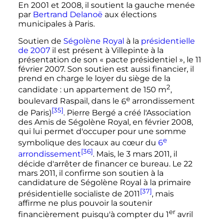
En 2001 et 2008, il soutient la gauche menée
par
Bertrand Delanoë
aux élections
municipales à Paris.
Soutien de
Ségolène Royal
à la
présidentielle
de 2007
il est présent à Villepinte à la
présentation de son «
pacte présidentiel
», le 11
février 2007. Son soutien est aussi financier, il
prend en charge le loyer du siège de la
2
candidate
: un appartement de
150
m
,
e
boulevard Raspail, dans le
6
arrondissement
[35]
de Paris)
. Pierre Bergé a créé l'Association
des Amis de Ségolène Royal, en février 2008,
qui lui permet d'occuper pour une somme
e
symbolique des locaux au cœur du
6
[36]
arrondissement
. Mais, le
3 mars 2011
, il
décide d'arrêter de financer ce bureau. Le
22
mars 2011
, il confirme son soutien à la
candidature de Ségolène Royal à la primaire
[37]
présidentielle socialiste de 2011
, mais
affirme ne plus pouvoir la soutenir
er
financièrement puisqu'à compter du
1
avril