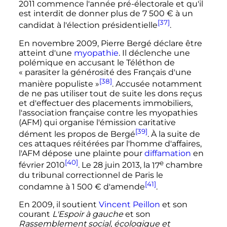
2011
commence l'année pré-électorale et qu'il
est interdit de donner plus de
7 500
€
à un
[37]
candidat à l'élection présidentielle
.
En
novembre 2009
, Pierre Bergé déclare être
atteint d'une
myopathie
. Il déclenche une
polémique en accusant le Téléthon de
«
parasiter la générosité des Français d'une
[38]
manière populiste
»
. Accusée notamment
de ne pas utiliser tout de suite les dons reçus
et d'effectuer des placements immobiliers,
l'association française contre les myopathies
(AFM) qui organise l'émission caritative
[39]
dément les propos de Bergé
. À la suite de
ces attaques réitérées par l'homme d'affaires,
l'AFM dépose une plainte pour
diffamation
en
[40]
e
février 2010
. Le
28 juin 2013
, la
17
chambre
du tribunal correctionnel de Paris le
[41]
condamne à
1 500
€
d'amende
.
En 2009, il soutient
Vincent Peillon
et son
courant
L'Espoir à gauche
et son
Rassemblement social, écologique et