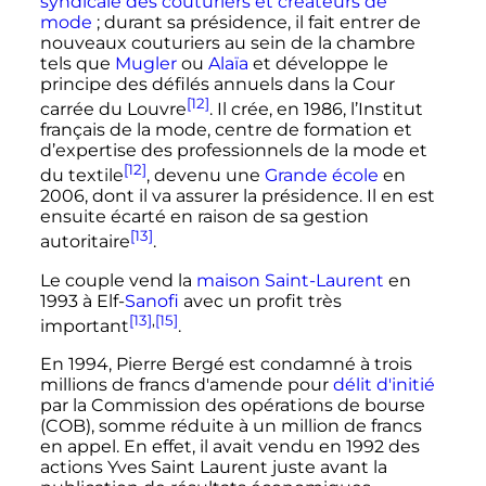
syndicale des couturiers et créateurs de
mode
; durant sa présidence, il fait entrer de
nouveaux couturiers au sein de la chambre
tels que
Mugler
ou
Alaïa
et développe le
principe des défilés annuels dans la Cour
[12]
carrée du Louvre
. Il crée, en 1986, l’Institut
français de la mode, centre de formation et
d’expertise des professionnels de la mode et
[12]
du textile
, devenu une
Grande école
en
2006, dont il va assurer la présidence. Il en est
ensuite écarté en raison de sa gestion
[13]
autoritaire
.
Le couple vend la
maison Saint-Laurent
en
1993 à Elf-
Sanofi
avec un profit très
[13]
,
[15]
important
.
En 1994, Pierre Bergé est condamné à trois
millions de francs d'amende pour
délit d'initié
par la Commission des opérations de bourse
(COB), somme réduite à un million de francs
en appel. En effet, il avait vendu en 1992 des
actions Yves Saint Laurent juste avant la