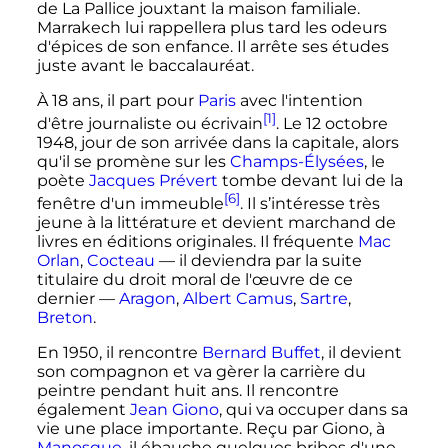
de La Pallice jouxtant la maison familiale.
Marrakech lui rappellera plus tard les odeurs
d'épices de son enfance. Il arrête ses études
juste avant le baccalauréat.
À
18 ans
, il part pour
Paris
avec l'intention
[1]
d'être journaliste ou écrivain
. Le
12 octobre
1948
, jour de son arrivée dans la capitale, alors
qu'il se promène sur les
Champs-Élysées
, le
poète
Jacques Prévert
tombe devant lui de la
[6]
fenêtre d'un immeuble
. Il s’intéresse très
jeune à la littérature et devient marchand de
livres en éditions originales. Il fréquente
Mac
Orlan
,
Cocteau
— il deviendra par la suite
titulaire du droit moral de l'œuvre de ce
dernier —
Aragon
,
Albert Camus
,
Sartre
,
Breton
.
En 1950, il rencontre
Bernard Buffet
, il devient
son compagnon et va gèrer la carrière du
peintre pendant huit ans. Il rencontre
également
Jean Giono
, qui va occuper dans sa
vie une place importante. Reçu par Giono, à
Manosque
, il ébauche quelques bribes d'une