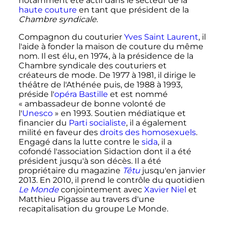
notamment été actif dans le secteur de la
haute couture
en tant que président de la
Chambre syndicale
.
Compagnon du couturier
Yves Saint Laurent
, il
l'aide à fonder la maison de couture du même
nom. Il est élu, en 1974, à la présidence de la
Chambre syndicale des couturiers et
créateurs de mode. De 1977 à 1981, il dirige le
théâtre de l'Athénée puis, de 1988 à 1993,
préside l'
opéra Bastille
et est nommé
«
ambassadeur de bonne volonté de
l'
Unesco
» en 1993. Soutien médiatique et
financier du
Parti socialiste
, il a également
milité en faveur des
droits des homosexuels
.
Engagé dans la lutte contre le
sida
, il a
cofondé l'association Sidaction dont il a été
président jusqu'à son décès. Il a été
propriétaire du magazine
Têtu
jusqu'en
janvier
2013
. En 2010, il prend le contrôle du quotidien
Le Monde
conjointement avec
Xavier Niel
et
Matthieu Pigasse au travers d'une
recapitalisation du groupe Le Monde.