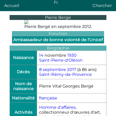
Fr
Accueil
Chercher
Pierre Bergé
Pierre Bergé en septembre 2012.
Fonction
Ambassadeur de bonne volonté de l'Unicef
Biographie
14
novembre
1930
Naissance
Saint-Pierre-d'Oléron
8
septembre
2017
(à 86 ans)
Décès
Saint-Rémy-de-Provence
Nom de
Pierre Vital Georges Bergé
naissance
Nationalité
française
Homme d'affaires
,
Activités
collectionneur d'œuvres d'art,