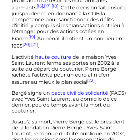
publication de résultats économiques
[16]
,
[17]
,
[18]
alarmants
. Cette décision fait ensuite
jurisprudence en donnant à la COB la
compétence pour sanctionner des délits
d'initié, y compris si les transactions ont lieu à
l'étranger pour des actions cotées en
[19]
France
. Au pénal, il obtient un non-lieu en
[20]
,
[21]
1995
.
L'activité
haute couture
de la maison Yves
Saint Laurent ferme ses portes en 2002 à la
suite du départ du couturier. Pierre Bergé
rachète l'activité pour un euro afin d'en
[22]
assurer au mieux le plan social
.
Bergé signe un
pacte civil de solidarité
(PACS)
avec Yves Saint Laurent, au domicile de ce
dernier, peu de temps avant la mort du
couturier.
Jusqu'à sa mort, Pierre Bergé est le président
de la fondation Pierre-Bergé - Yves-Saint-
Laurent, reconnue d’utilité publique en 2002,
dont les missions sont la conservation de