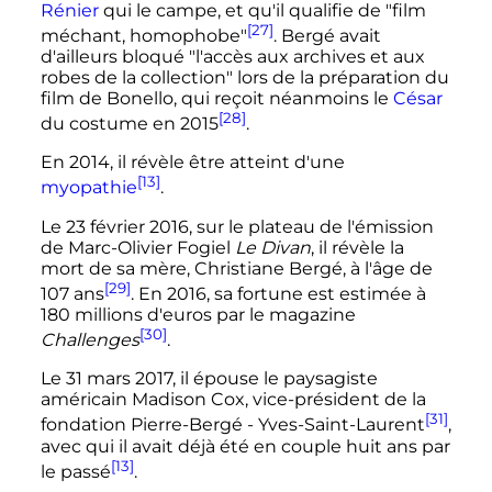
Rénier
qui le campe, et qu'il qualifie de "film
[27]
méchant, homophobe"
. Bergé avait
d'ailleurs bloqué "l'accès aux archives et aux
robes de la collection" lors de la préparation du
film de Bonello, qui reçoit néanmoins le
César
[28]
du costume en 2015
.
En 2014, il révèle être atteint d'une
[13]
myopathie
.
Le
23 février 2016
, sur le plateau de l'émission
de Marc-Olivier Fogiel
Le Divan
, il révèle la
mort de sa mère, Christiane Bergé, à l'âge de
[29]
107 ans
. En 2016, sa fortune est estimée à
180 millions
d'euros par le magazine
[30]
Challenges
.
Le
31 mars 2017
, il épouse le paysagiste
américain Madison Cox, vice-président de la
[31]
fondation Pierre-Bergé - Yves-Saint-Laurent
,
avec qui il avait déjà été en couple huit ans par
[13]
le passé
.