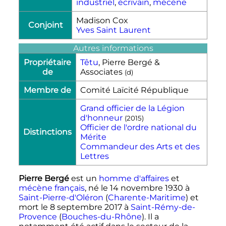
industriel
,
écrivain
,
mécène
Madison Cox
Conjoint
Yves Saint Laurent
Autres informations
Propriétaire
Têtu
, Pierre Bergé &
de
Associates
(
d
)
Membre de
Comité Laïcité République
Grand officier de la Légion
d'honneur‎
(
2015
)
Officier de l'ordre national du
Distinctions
Mérite
Commandeur des Arts et des
Lettres‎
Pierre Bergé
est un
homme d'affaires
et
mécène
français
, né le
14 novembre 1930
à
Saint-Pierre-d'Oléron
(
Charente-Maritime
) et
mort le
8 septembre 2017
à
Saint-Rémy-de-
Provence
(
Bouches-du-Rhône
). Il a