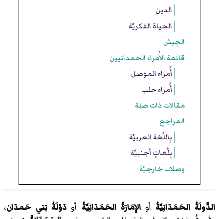
الدين
الحياة الفكريَّة
الجيش
قائمة الأُمراء الحمدانيين
أُمراء الموصل
أُمراء حلب
مقالات ذات صلة
المراجع
بِاللُغة العربيَّة
بِلُغاتٍ أجنبيَّة
وصلات خارجيَّة
الدَّولَةُ الحَمَدَانِيَّةُ
أو
الإِمَارَةُ الحَمَدَانِيَّةُ
أو
دَوْلَةُ بَني حَمدَان
،