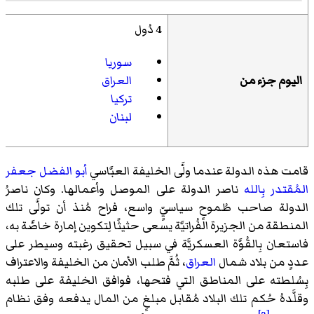
4 دُول
سوريا
اليوم جزء من
العراق
تركيا
لبنان
قامت هذه الدولة عندما ولَّى الخليفة العبَّاسي
أبو الفضل جعفر
المُقتدر بِالله
ناصر الدولة على الموصل وأعمالها. وكان ناصرُ
الدولة صاحب طُموحٍ سياسيٍّ واسع، فراح مُنذ أن تولَّى تلك
المنطقة من الجزيرة الفُراتيَّة يسعى حثيثًا لِتكوين إمارة خاصَّة به،
فاستعان بِالقُوَّة العسكريَّة في سبيل تحقيق رغبته وسيطر على
عددٍ من بلاد شمال
العراق
، ثُمَّ طلب الأمان من الخليفة والاعتراف
بِسُلطته على المناطق التي فتحها، فوافق الخليفة على طلبه
وقلَّدهُ حُكم تلك البلاد مُقابل مبلغٍ من المال يدفعه وفق نظام