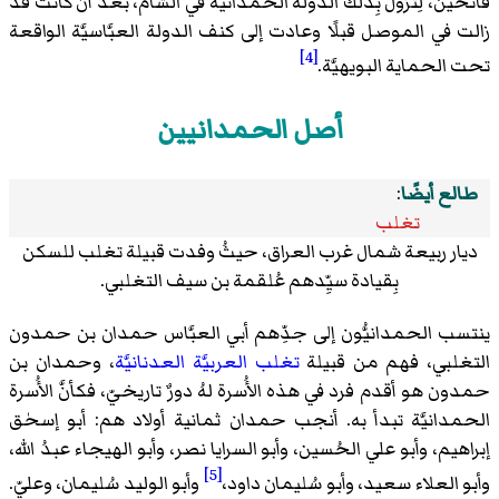
فاتحين، لِتزول بِذلك الدولة الحمدانيَّة في الشَّام، بعد أن كانت قد
زالت في الموصل قبلًا وعادت إلى كنف الدولة العبَّاسيَّة الواقعة
[4]
تحت الحماية البويهيَّة.
أصل الحمدانيين
طالع أيضًا
:
تغلب
ديار ربيعة شمال غرب العراق، حيثُ وفدت قبيلة تغلب للسكن
بِقيادة سيِّدهم عُلقمة بن سيف التغلبي.
ينتسب الحمدانيُّون إلى جدِّهم أبي العبَّاس حمدان بن حمدون
التغلبي، فهم من قبيلة
تغلب
العربيَّة
العدنانيَّة
، وحمدان بن
حمدون هو أقدم فرد في هذه الأُسرة لهُ دورٌ تاريخيّ، فكأنَّ الأُسرة
الحمدانيَّة تبدأ به. أنجب حمدان ثمانية أولاد هم: أبو إسحٰق
إبراهيم، وأبو علي الحُسين، وأبو السرايا نصر، وأبو الهيجاء عبدُ الله،
[5]
وأبو العلاء سعيد، وأبو سُليمان داود،
وأبو الوليد سُليمان، وعليّ.