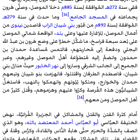
ففي سنة
272هـ
المُوافقة لِسنة
885م
دخلا الموصل، وصلَّى هٰرون
[16]
بِجماعته في
المسجد الجامع
.
وما حدث في سنة
279هـ
المُوافقة لِسنة
892م
من عُبُور
بني شيبان
الزاب
قاصدين
نينوى
من
أعمال الموصل، لِلإغارة عليها وعلى
بلد
، الواقعة شمالي الموصل
على بُعد سبعة فراسخ، ما شكَّل خطرًا على وضع هٰرون بن عبدُ الله
البجلي ودفعهُ إلى مُحاربتهم، فالتمس مُساعدة حمدان بن
حمدون وانضمَّ إليه مُتطوِّعة أهلُ الموصل وغيرهم، وعبر
الجميع إلى الجانب الشرقي وساروا إلى
نهر الخابور
حيثُ منازل بني
شيبان، فاصطدم الطرفان واقتتلوا، فانهزمت بنو شيبان وتبعهم
حمدان والخوارج، وملكوا بُيُوتهم وانهمكوا بِالنهب، فاستغلَّ
الشيبانيُّون هذه الفُرصة وكرّوا عليهم وهزموهم، وقُتل كثيرٌ من
[14]
أهل الموصل ومن معهم.
أمام كثرة الفتن والقتل والمشاكل في الجزيرة الفُراتيَّة، نهض
الخليفة العبَّاسي
أبو العبَّاس أحمد المعتضد بالله
، وهو الذي
اتصف بِالشدَّة والحزم حتَّى هابهُ النَّاس والقادة، وكرَّس وقتهُ في
القضاء على تلك المشاكل وقمع الحركات المُعارضة وإنهاء