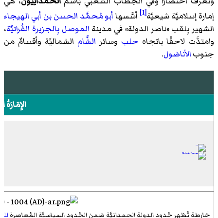
وتُعرفُ اختصارًا وفي الخِطاب الشعبي باسم
الحَمَدَانِيُّون
، هي
[1]
إمارة إسلاميَّة شيعيَّة
أسَّسها
أبو مُحمَّد الحسن بن أبي الهيجاء
الشهير بِلقب «ناصر الدولة» في مدينة
الموصل
بِالجزيرة الفُراتيَّة
،
وامتدَّت لاحقًا باتجاه
حلب
وسائر
الشَّام
الشماليَّة وأقسامٌ من
جنوب
الأناضول
.
الإِمَارَةُ 
خارطة تُظهر حُدود الدولة الحمدانيَّة ضمن الحُدود السياسيَّة المُعاصرة
للو