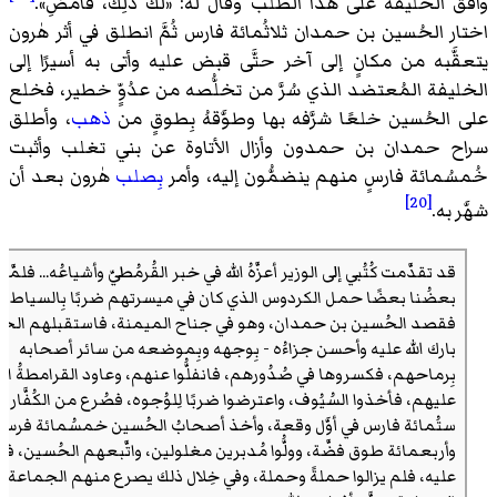
وافق الخليفة على هذا الطلب وقال له: «
لَكَ ذَلِك، فَامضِ
».
اختار الحُسين بن حمدان ثلاثُمائة فارس ثُمَّ انطلق في أثر هٰرون
يتعقَّبه من مكانٍ إلى آخر حتَّى قبض عليه وأتى به أسيرًا إلى
الخليفة المُعتضد الذي سُرَّ من تخلُّصه من عدُوٍّ خطير، فخلع
على الحُسين خلعًا شرَّفه بها وطوَّقهُ بِطوقٍ من
ذهب
، وأطلق
سراح حمدان بن حمدون وأزال الأتاوة عن بني تغلب وأثبت
خُمسُمائة فارسٍ منهم ينضمُّون إليه، وأمر
بِصلب
هٰرون بعد أن
[20]
شهَّر به.
قد تقدَّمت كُتُبي إلى الوزير أعزَّهُ الله في خبر القُرمُطيّ وأشياعُه... فلمَّا 
بعضُنا بعضًا حمل الكردوس الذي كان في ميسرتهم ضربًا بِالسياط،
فقصد الحُسين بن حمدان، وهو في جناح الميمنة، فاستقبلهم الحُ
بارك الله عليه وأحسن جزاءُه - بِوجهه وبِموضعه من سائر أصحابه
بِرماحهم، فكسروها في صُدُورهم، فانفلُّوا عنهم، وعاود القرامطةُ ا
عليهم، فأخذوا السُيُوف، واعترضوا ضربًا لِلوُجوه، فصُرع من الكُفَّار 
ستُمائة فارس في أوَّل وقعة، وأخذ أصحابُ الحُسين خمسُمائة فرس
وأربعمائة طوق فضَّة، وولُّوا مُدبرين مغلولين، واتَّبعهم الحُسين، ف
عليه، فلم يزالوا حملةً وحملة، وفي خِلال ذلك يصرع منهم الجماعة 