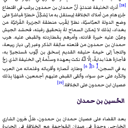
[18]
أدرك الخليفة عندئذٍ أنَّ حمدان بن حمدون يرغب في اقتطاع
جُزءٍ هام من أملاك الخِلافة لِيستقل به ما يُشكِّلُ خطرًا مُباشرًا على
وضع الدولة العبَّاسيَّة، نظرًا لِقُرب منطقة الجزيرة الفُراتيَّة من
بغداد، لِذلك لا يُمكن السماح لهُ بِتحقيق رغبته، فحشد الجيش
وعيَّن عليه خيرة قادته، وأمرهم بِمُطاردته والقبض عليه. هرب
حمدان بن حمدون من قلعته سالِفة الذكر وعبر إلى ديار ربيعة،
والتجأ إلى خيمة حليفه القديم إسحٰق بن أيُّوب مُستجيرًا به،
فأجارهُ هذا بدايةً، إلَّا أنَّهُ نكث بِعهده وسلَّمهُ إلى الخليفة الذي زجَّ
[ْ 6]
[ْ 5]
به في السجن،
وطارد أنصاره وأقربائه وغلمانه من العرب
والكُرد على حدٍ سواء، وألقى القبض عليهم أجمعين، مُنهيًا بِذلك
[19]
عصيان ابن حمدون على الخِلافة.
الحُسين بن حمدان
بعد القضاء على عصيان حمدان بن حمدون، ظلَّ هٰرون الشاري
الخارجي وحدهُ في ميدان المُواجهة مع الخِلافة في الجزيرة