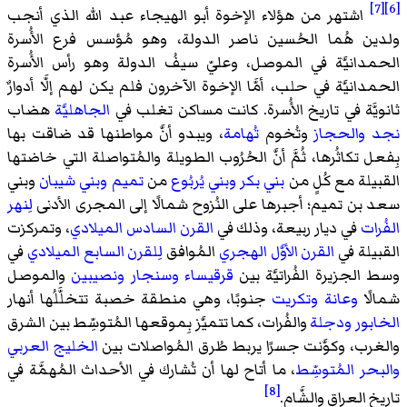
[7]
[6]
اشتهر من هؤلاء الإخوة أبو الهيجاء عبد الله الذي أنجب
ولدين هُما الحُسين ناصر الدولة، وهو مُؤسس فرع الأُسرة
الحمدانيَّة في الموصل، وعليّ سيفُ الدولة وهو رأس الأُسرة
الحمدانيَّة في حلب، أمَّا الإخوة الآخرون فلم يكن لهم إلَّا أدوارٌ
ثانويَّة في تاريخ الأُسرة. كانت مساكن تغلب في
الجاهليَّة
هضاب
نجد
والحجاز
وتُخوم
تُهامة
، ويبدو أنَّ مواطنها قد ضاقت بها
بِفعل تكاثُرها، ثُمَّ أنَّ الحُرُوب الطويلة والمُتواصلة التي خاضتها
القبيلة مع كُلٍ من
بني بكر
وبني يُربُوع
من
تميم
وبني شيبان
وبني
سعد بن تميم؛ أجبرها على النُزوح شمالًا إلى المجرى الأدنى
لِنهر
الفُرات
في ديار ربيعة، وذلك في
القرن السادس الميلادي
، وتمركزت
القبيلة في
القرن الأوَّل الهجري
المُوافق
لِلقرن السابع الميلادي
في
وسط الجزيرة الفُراتيَّة بين
قرقيساء
وسنجار
ونصيبين
والموصل
شمالًا
وعانة
وتكريت
جنوبًا، وهي منطقة خصبة تتخلَّلُها أنهار
الخابور
ودجلة
والفُرات، كما تتميَّز بِموقعها المُتوسِّط بين الشرق
والغرب، وكوَّنت جسرًا يربط طُرق المُواصلات بين
الخليج العربي
والبحر المُتوسِّط
، ما أتاح لها أن تُشارك في الأحداث المُهمَّة في
[8]
تاريخ العراق والشَّام.