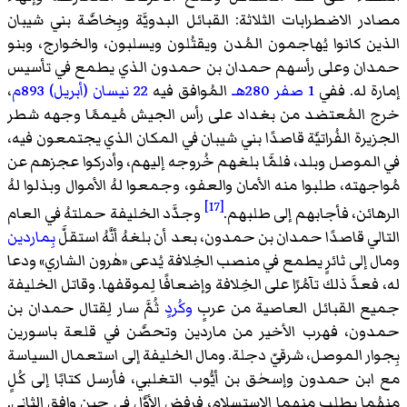
مصادر الاضطرابات الثلاثة: القبائل البدويَّة وبِخاصَّة بني شيبان
الذين كانوا يُهاجمون المُدن ويقتُلون ويسلبون، والخوارج، وبنو
حمدان وعلى رأسهم حمدان بن حمدون الذي يطمع في تأسيس
إمارة له. ففي
1 صفر
280هـ
المُوافق فيه
22 نيسان (أبريل)
893م
،
خرج المُعتضد من بغداد على رأس الجيش مُيممًا وجهه شطر
الجزيرة الفُراتيَّة قاصدًا بني شيبان في المكان الذي يجتمعون فيه،
في الموصل وبلد، فلمَّا بلغهم خُروجه إليهم، وأدركوا عجزهم عن
مُواجهته، طلبوا منه الأمان والعفو، وجمعوا لهُ الأموال وبذلوا لهُ
[17]
الرهائن، فأجابهم إلى طلبهم.
وجدَّد الخليفة حملتهُ في العام
التالي قاصدًا حمدان بن حمدون، بعد أن بلغهُ أنَّهُ استقلَّ
بِماردين
ومال إلى ثائرٍ يطمع في منصب الخِلافة يُدعى «هٰرون الشاري» ودعا
له، فعدَّ ذلك تآمُرًا على الخِلافة وإضعافًا لِموقفها. وقاتل الخليفة
جميع القبائل العاصية من عربٍ
وكُردٍ
ثُمَّ سار لِقتال حمدان بن
حمدون، فهرب الأخير من ماردين وتحصَّن في قلعة باسورين
بِجوار الموصل، شرقيّ دجلة. ومال الخليفة إلى استعمال السياسة
مع ابن حمدون وإسحٰق بن أيُّوب التغلبي، فأرسل كتابًا إلى كُلٍ
منهُما يطلب منهما الاستسلام، فرفض الأوَّل في حين وافق الثاني.