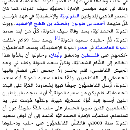
في حلب وحدها التي شهدت عصر الدولة الحمدانيَّة الذهبي،
وذلك في عهد مؤسس الإمارة الحلبيَّة سيف الدولة، كما كان
العصر الذهبي لِلدولتين
الطولونيَّة
والإخشيديَّة في عهد مُؤسس
كُلٌ منهما:
أحمد بن طولون
ومُحمَّد بن طُغج الإخشيد
. وورث
الدولة الحمدانيَّة، بعد وفاة سيف الدولة، كُلٌ من ابنه سعد
[3]
الدولة، ثُمَّ حفيده سعيد الدولة.
وبعد سنة 969م خلفت
الدولة الفاطميَّة
في
مصر
الدولة الإخشيديَّة، وبسط الفاطميُّون
حُكمهم على
فلسطين
ودمشق
ولُبنان
، وحاولوا أن يمُدُّوا هذا
الحُكم إلى الشَّام الشماليَّة، ولكنَّ سعد الدولة وقف في وجه
الجيش الفاطمي، فلم يخسر إلَّا حِمص التي انضمَّ واليها
الحمداني إلى الفاطميين. ولمَّا خلف سعيد الدولة أباه سعد
الدولة، أرسل الفاطميُّون جيشًا كبيرًا لِمُعاودة الكرَّة على البلاد
الحمدانيَّة، فلم يكن من سعيد الدولة إلَّا أن استنجد بِالبيزنطيين
الذين أرسلوا إليه قُوَّة عسكريَّة كبيرة، ولكنَّها هُزمت على يد
الفاطميين الذين ضربوا الحصار على حلب مُدَّةً طويلةً دون أن
تستسلم. استمرَّت الإمارة الحمدانيَّة قائمة إلى أن تُوفي سعيد
الدولة سنة 1003م، فانقضَّ الفاطميُّون على حلب ودخلوها