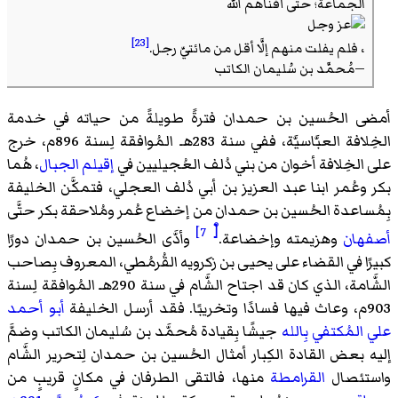
الجماعة؛ حتَّى أفناهم الله
[23]
، فلم يفلت منهم إلَّا أقل من مائتيّ رجل.
—مُحمَّد بن سُليمان الكاتب
أمضى الحُسين بن حمدان فترةً طويلةً من حياته في خدمة
الخِلافة العبَّاسيَّة، ففي سنة 283هـ المُوافقة لِسنة 896م، خرج
على الخِلافة أخوان من بني دُلف العُجيليين في
إقيلم الجبال
، هُما
بكر وعُمر ابنا عبد العزيز بن أبي دُلف العجلي، فتمكَّن الخليفة
بِمُساعدة الحُسين بن حمدان من إخضاع عُمر ومُلاحقة بكر حتَّى
[ْ 7]
أصفهان
وهزيمته وإخضاعة.
وأدَّى الحُسين بن حمدان دورًا
كبيرًا في القضاء على يحيى بن زكرويه القُرمُطي، المعروف بِصاحب
الشَّامة، الذي كان قد اجتاح الشَّام في سنة 290هـ المُوافقة لِسنة
903م، وعاث فيها فسادًا وتخريبًا. فقد أرسل الخليفة
أبو أحمد
علي المُكتفي بِالله
جيشًا بِقيادة مُحمَّد بن سُليمان الكاتب وضمَّ
إليه بعض القادة الكِبار أمثال الحُسين بن حمدان لِتحرير الشَّام
واستئصال
القرامطة
منها، فالتقى الطرفان في مكانٍ قريبٍ من