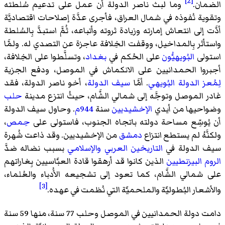
[2]
الضمان.
وما لبث ناصر الدولة أن عمل على تدعيم سُلطته
وتقوية نُفوذه في شمال العراق، فأجرى عدَّة إصلاحات اقتصاديَّة
أدَّت إلى انتعاش إمارته وزيادة ثروته وأتباعه، ثُمَّ استبدَّ بِالسُلطة
واستأثر بِالمداخيل، ووقفت الخِلافة عاجزة عن التصدي له. ولمَّا
استولى
البُويهيُّون
على الحُكم في
بغداد
، وتسلَّطوا على الخِلافة،
أجبروا الحمدانيين على الانكماش في الموصل، ودفع الجزية
لِمُعز الدولة البُويهي
. أمَّا
سيف الدولة
، أخو ناصر الدولة، فقد
غادر الموصل وتوجَّه إلى شمالي الشَّام، حيثُ انتزع مدينة
حلب
وضواحيها من أيدي
الإخشيديين
سنة
944م
. وحاول سيف الدولة
أن يُوسِّع مساحة دولته باتجاه الجنوب، فاستولى على
حِمص
،
ولكنَّهُ لم يستطع انتزاع
دمشق
من الإخشيديين. وقد ذاعت شُهرة
سيف الدولة في
التاريخين العربي والإسلامي
بسبب نضاله ضدَّ
الروم البيزنطيين
الذين كانوا قد أرهقوا قادة العبَّاسيين بِغاراتهم
على شمالي الشَّام، كما تعود إلى تشجيعه الأُدباء والعُلماء،
[3]
والأشعار البُطوليَّة والملحميَّة التي نُظمت في عهده.
دامت دولة الحمدانيين في الموصل وحلب 77 سنة، منها 59 سنة