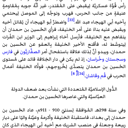
رأس قُوَّة عسكريَّة لِيقبض على المُقتدر، غير أنَّهُ جوبه بِمُقاومةٍ
عنيفةٍ من جانب الحرس، فهرب وتوجَّه إلى الموصل لِيحتمي
[33]
بِأخيه أبي الهيجاء عبد الله.
واضطرَّ أبو الهيجاء أن يُقاتل أخيه
ويقبض عليه بناءً على أمر الخليفة، فرأي الحُسين بن حمدان أن
يتفاهم مع الخليفة، فأرسل أخاه إبراهيم إلى الوزير ابن الفُرات
لِيتوسَّط له، فأقنع الأخير الخليفة بِالعفو عن الحُسين بن
حمدان، ويبدو أنَّ لِذلك علاقة باستفحال أمر
الصفَّاريُّون
في
فارس
وسجستان
وخُراسان
، إذ لم يكن في دار الخِلافة قائد على مُستوى
الحُسين بن حمدان يتصدَّى لِخُروجهم، فولَّاه الخليفة أعمال
[ْ 8]
[34]
الحرب في
قُم
وقاشان
.
الدُّول الإسلاميَّة المُتعددة التي نشأت بعد ضعف الدولة
العبَّاسيَّة والتي عاصرها الحُسين بن حمدان.
وفي سنة 298هـ المُوافقة لِسنتيّ 910 - 911م، عاد الحُسين بن
حمدان إلى بغداد، فاستقبلهُ الخليفة وأكرمهُ وعيَّنهُ واليًا على ديار
ربيعة وجعلهُ في منصب الشريك مع أخيه أبي الهيجاء الذي كان