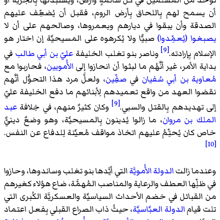
تؤخذ من المُسلمين في كُل سائمةٍ وأرض، ويستبدلها بِالجزية أو
أن يسمح لهم بِاللحاق بِأرض الروم، فقبل أن يُضعِّف عليهم
الصدقة وأن يبقوا في ديارهم ويعمروها، وصالحهم على أن لا
يصبغوا (يُعمِّدوا)
صبيًّا ولا يُكرهوه على المسيحيَّة إن اختار هو
[9]
الإسلام بِإرادته.
وناصر بنو تغلب الخليفة
عليّ بن أبي طالب
في
بداية الأمر، غير أنَّهُم ما لبثوا أن انحازوا إلى
الأُمويين
، فحاربوا مع
مُعاوية بن أبي سُفيان
في
صفِّين
، ولعلَّ مرد هذا التحوُّل أنَّهم
نقضوا العهد من واقع تعميدهم لِأبنائهم ما دفع الخليفة عليّ
[9]
إلى تهديدهم بِالقتل والسبي.
وكان كثيرٌ منهم، في خِلافة
عبد
الملك بن مروان
، ما زالوا يُدينون بِالمسيحيَّة، وهو وضعٌ دينيٌّ
خاص كان يُحتِّمُ عليهم اتخاذ مواقف مُعيَّنة لِلدفاع عن النفس.
[10]
وعندما زالت
الدولة الأُمويَّة
التي أيَّدها بنو تغلب وساندوها، وحازوا
في ظلِّها العطف والرعاية والمناصب المُهمَّة، ضاع هؤلاء كغيرهم
من القبائل في خضم الأحداث السياسيَّة والعسكريَّة الكُبرى التي
تلت قيام
الدولة العبَّاسيَّة
، حيثُ ذاب الصراع القبلي بِفعل اعتماد