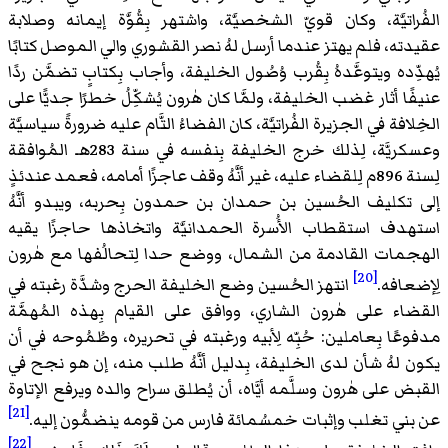
الفُراتيَّة، وكان قويّ الشخصيَّة، واشتهر بِقُوَّة إيمانه وصلابة
عقيدته، فلم يهتز عندما أرسل لهُ نصر القشوري والي الموصل كتابًا
يُهدِّده ويتوعَّدهُ بِقُرب وُصُول الخليفة، وأجاب بِكتابٍ تضمَّن ردًا
عنيفًا أثار غضب الخليفة، ولمَّا كان هٰرون يُشكِّلُ خطرًا جديًّا على
الخِلافة في الجزيرة الفُراتيَّة، كان الفضاءُ التَّام عليه ضرورةً سياسيَّة
وعسكريَّة، لِذلك خرج الخليفة بِنفسه في سنة 283هـ المُوافقة
لِسنة 896م لِلقضاء عليه، غير أنَّهُ وقف عاجزًا أمامه، فعمد عندئذٍ
إلى تكليف الحُسين بن حمدان بن حمدون بِحربه، ويبدو أنَّهُ
استهدف استقطاب الأُسرة الحمدانيَّة واتخاذها حاجزًا يقيه
الهجمات القادمة من الشمال، ووضع حدا لِتحالُفها مع هٰرون
[20]
لِإضعافه.
انتهز الحُسين وضع الخليفة الحرج وشدَّة رغبته في
القضاء على هٰرون الشاري، ووافق على القيام بِهذه المُهمَّة
مدفوعًا بِعاملين: حُبِّه لِأبيه ورغبته في تحريره، وطُمُوحه في أن
يكون لهُ شأن لدى الخليفة، بِدليل أنَّهُ طلب منه، إن هو نجح في
القبض على هٰرون وسلَّمه أيَّاه، أن يُطلق سراح والده ويرفع الإتاوة
[21]
عن بني تغلب وإثبات خمسُمائة فارس من قومه ينضمُّون إليه.
[22]