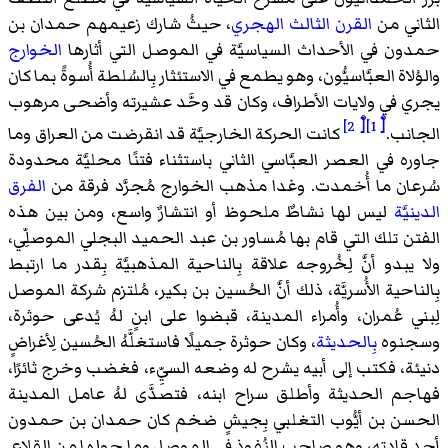
الثاني من
القرن الثالث الهجري
، حيثُ شارك زعيمهم حمدان بن
حمدون في الأحداث السياسيَّة في الموصل التي أثارها
الخوارج
والوُلاة العبَّاسيُّون، وهو يطمع في الاستئثار بِالسُلطة أُسوةً بما كان
يجري في ولايات الأطراف، وكان قد وحَّد عشيرته وأضحى مرهوب
[ْ 2]
[ْ 1]
الجانب.
كانت الحركة الخارجيَّة قد انقرضت من العراق وما
جاوره في العصر العبَّاسي الثاني باستثناء فتنًا محليَّة محدودة
سُرعان ما أُخمدت. وغدا مذهب الخوارج مُجرَّد فرقة من
الفرق
الدينيَّة
ليس لها نشاطٌ ملحوظ أو انتشارٌ واسع، ومن بين هذه
الفتن تلك التي قام بها مُساور بن عبد الحميد البجلي الموصلِّي،
ولا يبدو أنَّ لِخُروجه علاقة بِالناحية المذهبيَّة بِقدر ما ارتبط
بِالناحية الأُسريَّة، ذلك أنَّ الحُسين بن بكير، مُلتزم شركة الموصل
لِبني عُمران، وأُمراء المدينة، قبضوا على ابنٍ لهُ يُدعى حوثرة،
وسجنوه
بِالحديثة
، وكان حوثرة جميلًا فاستغلَّهُ الحُسين لِأغراضٍ
دنيئة، فكتب إلى أبيه يشرح له وضعه السيِّء، فغضب وخرج ثائرًا،
فهاجم الحديثة وأطلق سراح ابنه، فتصدَّى لهُ عامل المدينة
الحسن بن أيُّوب التغلبي بِجيشٍ ضخم كان حمدان بن حمدون
أحد قادته، وهو صاحب النُفوذ في الموصل وما حولها من القلاع.