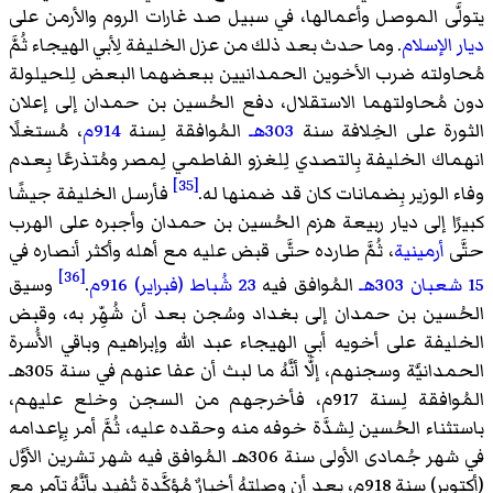
يتولَّى الموصل وأعمالها، في سبيل صد غارات الروم والأرمن على
ديار الإسلام
. وما حدث بعد ذلك من عزل الخليفة لِأبي الهيجاء ثُمَّ
مُحاولته ضرب الأخوين الحمدانيين ببعضهما البعض لِلحيلولة
دون مُحاولتهما الاستقلال، دفع الحُسين بن حمدان إلى إعلان
الثورة على الخِلافة سنة
303هـ
المُوافقة لِسنة
914م
، مُستغلًا
انهماك الخليفة بِالتصدي لِلغزو الفاطمي لِمصر ومُتذرعًا بِعدم
[35]
وفاء الوزير بِضمانات كان قد ضمنها له.
فأرسل الخليفة جيشًا
كبيرًا إلى ديار ربيعة هزم الحُسين بن حمدان وأجبره على الهرب
حتَّى
أرمينية
، ثُمَّ طارده حتَّى قبض عليه مع أهله وأكثر أنصاره في
[36]
15 شعبان
303هـ
المُوافق فيه
23 شُباط (فبراير)
916م
.
وسيق
الحُسين بن حمدان إلى بغداد وسُجن بعد أن شُهِّر به، وقبض
الخليفة على أخويه أبي الهيجاء عبد الله وإبراهيم وباقي الأُسرة
الحمدانيَّة وسجنهم، إلَّا أنَّهُ ما لبث أن عفا عنهم في سنة 305هـ
المُوافقة لِسنة 917م، فأخرجهم من السجن وخلع عليهم،
باستثناء الحُسين لِشدَّة خوفه منه وحقده عليه، ثُمَّ أمر بِإعدامه
في شهر جُمادى الأولى سنة 306هـ المُوافق فيه شهر تشرين الأوَّل
(أكتوبر) سنة 918م، بعد أن وصلتهُ أخبارٌ مُؤكَّدة تُفيد بأنَّهُ تآمر مع