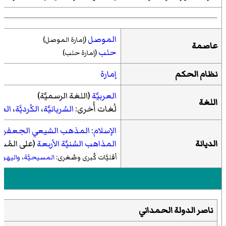
الموصل
(إمارة الموصل)
عاصمة
حلب
(إمارة حلب)
نظام الحكم
إمارة
العربيَّة
(اللغة الرسميَّة)
اللغة
لُغات أُخرى:
السُريانيَّة
،
الكُرديَّة
،
العبر
الإسلام
:
المذهب الشيعي الجعفري
الديانة
المذاهب السُنيَّة الأربعة
(على المُس
أقليَّات كُبرى وصُغرى:
المسيحيَّة
،
واليهودي
ناصر الدولة الحمداني