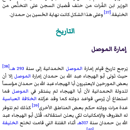
الوزير ابن الفُرات من خلف قُضبان السجن على التخلُّص من
[37]
الخليفة.
وعلى هذا الشكل كانت نهاية الحُسين بن حمدان.
التاريخ
إمارة الموصل
[38]
يَرجع تاريخ قيِام إمارة
الموصل
الحَمدانية إلى سنة
293 هـ
،
حيث تَولى أبو الهيجاء عبد الله بن حمدان إماِرة
الموصل
إلا أن
بعض المورخين لايعتبرون أبا الهيجاء عبد الله بن حمدان مؤسساً
للدولة الحمدانية لأن أبا الهيجاء لم يسَتقر في
الموصل
فما
استطاعَ أن يُرسي قواعد دولته كما وقد عزَلته
الخلافة العباسية
[39]
عدة مرات وولته حكم بعض المناطق الأخرى
كذلك لم تتوفر
له الظروف والإمكانيات لكي يعلن استقلاله، قُتَل أبو الهيجاء عبد
الله بن حمدان سنة
317هـ
أثناء الفتنة التي قامت لخلع
الخليفة
[40]