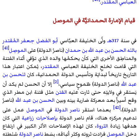
العباسي المقتدر
.
قيام الإمارة الحمدانيَّة في الموصل
في سنة
317هـ
ولَّى الخليفة العبَّاسي
أبو الفضل جعفر المُقتدر
[41]
بالله
الحسن بن عبد الله بن حمدان
(ناصرُ الدولة) على
الموصِل
والمناطِق الأخرى التي كاَن يحكمُها والده الذي توّفي أثناء الفتنة
التي قامت لخلعِ الخليفة العباسي
المقتدر
، يُمكن اعتبار هذا
التاريخ تاريخاً لبدايَة وتأسيس الدولة الحمدانية، كان
للحسن بن
[2]
عبد الله
(ناصرُ الدولة) طُموحٍ سياسي،
إلا أن الحسن لم يكد أن
يَستقر في ولايتِه حتى ثارت عليه
الفتن
مثل فتنة ابن مطر الذي
وقع أسيراً بعد معركة ضارية بينه وبين
الحسن بن عبد الله
(ناصرُ
[42]
الدولة)،
بعدما استقر
ناصر الدولة
في
الموصل
عمل على
تدعيم مركزه هناك، قام ناصر الدولة
بإصلاحاِت زراعية
التي كان
هدفها زيادة
الثروة
، كان لهذه الإصلاحات الأثر الكبير في ارتفاع
دخل
الموصل
فزادت ثروته وكثر أتباعُه، بسَط
ناصر الدولة
سُلطته