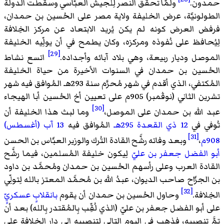
حمدون.
ولمَّا تحقق النصر لِلجيش العبَّاسي وسقطت الدولة
الطولونيَّة، عرض الخليفة ولاية مصر على الحُسين بن حمدان،
فرفض العرض كونه لم يكن يُريد الابتعاد عن مركز الخِلافة
لِيُحافظ على نُفوذه ومركزه، وكان يطمح في أن يولِّيه الخليفة
[29]
الموصل وديار ربيعة، وهي بلاد آبائه وأجداده.
اتسع نشاط
الحُسين بن حمدان في السنوات الأخيرة من حياة الخليفة
المُكتفي، الذي أقدم في شهر مُحرَّم سنة 293هـ المُوافق فيه شهر
تشرين الثاني (نوڤمبر) 905م على تعيين أخ الحُسين أبا الهيجاء
[30]
عبد الله بن حمدان على الموصل،
وما لبث هذا الخليفة أن
تُوفي في
12 ذي القعدة
295هـ
المُوافق فيه
13 آب (أغسطس)
[31]
908م
،
وبعد وفاته رشَّح القادة التُرك والوزير العبَّاس بن الحسن
أبو الفضل جعفر بن عليّ
لِيكون خليفة المُسلمين، فيما رشَّح
القادة العرب وعلى رأسهم الحُسين بن حمدان ومُحمَّد بن داود
بن الجرَّاح صاحب الديوان، عبدُ الله بن مُحمَّد المعتز بالله لِتولِّي
[32]
الخِلافة.
وحاول الحُسين بن حمدان أن يقوم
بانقلابٍ عسكريٍّ
على أبو الفضل جعفر بن عليّ (الذي لُقِّب بِالمُقتدر بِالله) بعد أن
تمَّ تنصيبه، فذهب في اليوم التالي لِتنصيبه إلى دار الخِلافة على