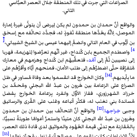
الصراعات التي جرت في تلك المنطقة خِلال العصر العبَّاسي
الثاني.
والواقع أنَّ حمدان بن حمدون لم يكن لِيرضى أن يتولَّى غيرهُ إمارة
الموصل، لِأنَّهُ يعُدَّها منطقة نُفوذٍ له، فجدَّد تحالُفه مع إسحٰق
[ْ
بن أيُّوب في العام التالي وانضمَّ إليهما عيسى بن الشيخ الشيباني،
4]
واصطدم الجميع بابن كُنداج، غير أنَّهم تعرَّضوا لِلهزيمة، فهربا
إلى نصيبين ثُمَّ إلى
آمُد
، فتعقَّبهُم ابن كُنداج وهزمهم في معارك
مُتفرِّقة حتَّى اضطرَّهُم إلى طلب الأمان، فمنحهم أيَّاه وأقرَّهُم على
[14]
ما بِأيديهم.
وكان الخوارج قد انقسموا بعد وفاة مُساور في ظل
الصراع على الزعامة بين هٰرون بن عبدُ الله البجلي ومُحمَّد بن
خرزاد الشهرزوري، ففاز الأوَّل وانفرد بِزعامة الخوارج بِفضل
مُساندة بني تغلب له، فكثُر أتباعه وغلب على القُرى والرساتيق
[12]
وجبى
خِراجها
.
والواقع أنَّ التحالُف بين حمدان بن حمدون
وهٰرون بن عبدُ الله البجلي كان متينًا واستمرَّ أعوامًا طويلةً نسبيًّا،
بِالمُقارنة مع تدنِّي قيمة العُهُود والمواثيق لدى قادة ذلك العصر،
[15]
لِأنَّ الارتباطات كانت تقوم على مصالح آنية تزول بِمُجرَّد زوالها.