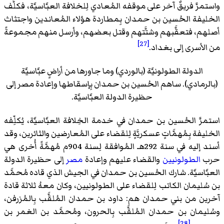
واستمرَّ فريقٌ آخر على موقفه المُعادي لِلخلافة العبَّاسيَّة، فكلَّف
الخليفة الحُسين بن حمدان بِمطاردة هؤلاء المُعاندين واجتثاث
أصلهم، فتعقَّبهم وشتَّتهم وقتل بعضهم، وأرسل منهم مجموعةً
[27]
من الأسرى إلى بغداد.
الدولة الطولونيَّة (بالوردي) وما جاورها من أراضٍ عبَّاسيَّة
(بالرمادي). ساهم الحُسين بن حمدان بِإسقاطها وإعادة مصر إلى
حظيرة الدولة العبَّاسيَّة.
استمرَّ الحُسين بن حمدان في خدمة الخِلافة العبَّاسيَّة، يُكلِّفه
الخليفة بِمُهمَّاتٍ عسكريَّةٍ لِلقضاء على المُعارضين والثائرين، وقد
أسند إليه في سنة 292هـ المُوافقة لِسنة 904م مُهمَّةً أُخرى هي
حرب
الطولونيين
والقضاء عليهم وإعادة
مصر
إلى حظيرة الدولة
العبَّاسيَّة. شارك الحُسين بن حمدان في الجيش الذي قاده مُحمَّد
بن سُليمان الكاتب لِلقضاء على الطولونيين، وكان معهُ ثلاثة قادة
آخرين من بني حمدان هم: داود بن حمدان المُلقَّب بِالمُزرفن،
وسُليمان بن حمدان المُلقَّب بِالحرون، ومُحمَّد بن الغمر بن
[28]