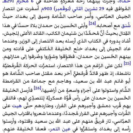
حماة
، وجرت بينهُما رحة معركةٍ طاحنة في
6 مُحرَّم
291هـ
المُوافق فيه
29 تشرين الثاني (نوڤمبر)
903م
أسفرت عن انتصار
الجيش العبَّاسي، وأُسر صاحب الشَّامة وسيق إلى بغداد حيثُ
[24]
شُنق
مع أصحابه.
وأبلى الحُسين بن حمدان بلاءً حسنًا في هذا
القِتال بحيثُ أنَّ مُحمَّدًا بن سُليمان الكاتب، القائد الأعلى لِلجيش،
أشاد بِدوره في الكتاب الذي أرسله بعد الانتصار إلى الوزير. وعندما
عاد الجيش إلى بغداد خلع الخليفة المُكتفي على قادته ومن
بينهم الحُسين بن حمدان، فطُوِّقوا وسُوِّروا وصُرفوا إلى منازلهم.
[25]
لكن على الرُغم من هذا الانتصار، استمرَّت الحركة القُرمُطيَّة
ناشطة، إذ ظهر قائدٌ قُرمُطيٌّ آخر بعد مقتل صاحب الشَّامة هو
أبو غانم عبد الله بن سعيد، وهاجم مع جماعة من القرامطة
[26]
الشَّام واستولوا على أجزاءٍ واسعةٍ من أراضيها،
فأرسل الخليفة
الحُسين بن حمدان على رأس قُوَّة عسكريَّة لِلتصدِّي لهم، فالتقى
بهم قُرب دمشق وأجبرهم على الفرار، وطاردهم حتَّى
هيت
على
الفُرات وأجبرهم على الفرار مُجددًا، وعندما شعروا باقتراب الجيش
العبَّاسي، ثار فريقٌ منهم على عبد الله بن سعيد وقتلوه، وأرسلوا
رأسه إلى بغداد واستقرُّوا في
عين التمر
، فعفا الخليفة عنهم.