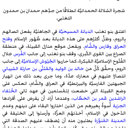
شجرة السُلالة الحمدانيَّة انطلاقًا من جدِّهم حمدان بن حمدون
التغلبي.
اعتنق بنو تغلب
الديانة المسيحيَّة
في الجاهليَّة بِفعل اتصالهم
بِالروم، وظلَّ أكثرُهم على هذه الديانة بعد ظُهُور الإسلام
وفتح
العراق وفارس
والشَّام
. وبِفعل موقع منازل القبيلة، في منطقة
الصراع بين القوى الكُبرى، وقف بنو تغلب إلى جانب
الفُرس
خِلال
الفُتُوح الإسلاميَّة المُبكرة، كما حاربوا
الجُيُوش الإسلاميَّة
إلى جانب
الروم، وحقَّق كُلٌ من
خالد بن الوليد
والمُثنَّى بن حارثة الشيباني
انتصارًا عليهم في معارك عدَّة، وما جرى بعد ذلك من انهيار
الجبهتين الفارسيَّة والبيزنطيَّة في العراق والشَّام، انعكس على
وضع القبيلة التي خضعت لِلمُسلمين في عهد ثاني
الخُلفاء
الراشدين
عُمر بن الخطَّاب
، وعندما أراد أن يفرض على أفرادها
الجزية
أُسوةً بِغيرهم من الذين اختاروا البقاء على دينهم وعدم
الدُخول في الإسلام، أخذتهُم العزَّة، وأرسلوا إلى الخليفة في
المدينة المُنوَّرة
يطلبون منه أن يُضعِّف عليهم الصدقة التي