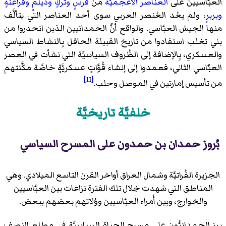
العبَّاسيين على
العناصر الأعجميَّة
من
فُرسٍ
وتُركٍ
وديلمٍ
وفراغنةٍ
وبربرٍ
، ولم يعُد العُنصر العربي سوى أحد العناصر التي يتألَّف
منها الجيش العبَّاسي. والواقع أنَّ الحمدانيين الذين انحدروا من
بني تغلب استفادوا من تاريخ القبيلة الحافل بِالنشاط السياسي
والعسكري، بِالإضافة إلى الظُروف السياسيَّة التي نشأت في العصر
العبَّاسي الثاني، فعمدوا إلى إنشاء قُوَّاتٍ عسكريَّةٍ خاصَّة مكَّنتهم
[11]
من تأسيس إمارتين في الموصل وحلب.
خلفيَّة تاريخيَّة
بُروز حمدان بن حمدون على المسرح السياسي
الجزيرة الفُراتيَّة وشمال العراق أواخر القرن التاسع الميلادي. وهي
المناطق التي شهدت خِلال تلك الفترة نزاعات بين العبَّاسيين
والخوارج، وبين أُمراء العبَّاسيين ووُلاتهم بعضهم ببعض.
برز الحمدانيُّون على مسرح الحياة السياسيَّة في مطلع النصف