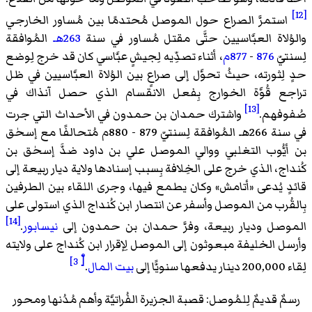
[12]
استمرَّ الصراع حول الموصل مُحتدمًا بين مُساور الخارجي
والوُلاة العبَّاسيين حتَّى مقتل مُساور في سنة
263هـ
المُوافقة
لِسنتيّ
876
-
877م
، أثناء تصدِّيه لِجيشٍ عبَّاسي كان قد خرج لِوضع
حدٍ لِثورته، حيثُ تحوَّل إلى صراعٍ بين الوُلاة العبَّاسيين في ظل
تراجع قُوَّة الخوارج بِفعل الانقسام الذي حصل آنذاك في
[13]
صُفوفهم.
واشترك حمدان بن حمدون في الأحداث التي جرت
في سنة 266هـ المُوافقة لِسنتيّ 879 - 880م مُتحالفًا مع إسحٰق
بن أيُّوب التغلبي ووالي الموصل علي بن داود ضدَّ إسحٰق بن
كُنداج، الذي خرج على الخِلافة بِسبب إسنادها ولاية ديار ربيعة إلى
قائدٍ يُدعى «أتامش» وكان يطمع فيها، وجرى اللقاء بين الطرفين
بِالقُرب من الموصل وأسفر عن انتصار ابن كُنداج الذي استولى على
[14]
الموصل وديار ربيعة، وفرَّ حمدان بن حمدون إلى
نيسابور
.
وأرسل الخليفة مبعوثون إلى الموصل لِإقرار ابن كُنداج على ولايته
[ْ 3]
لِقاء 200,000 دينار يدفعها سنويًّا إلى
بيت المال
.
رسمٌ قديمٌ لِلمُوصل: قصبة الجزيرة الفُراتيَّة وأهم مُدُنها ومحور