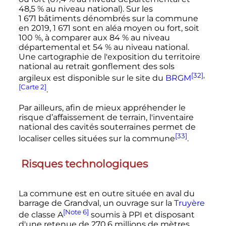
48,5
% au niveau national). Sur les
1 671 bâtiments
dénombrés sur la commune
en 2019,
1 671
sont en aléa moyen ou fort, soit
100
%, à comparer aux 84
% au niveau
départemental et 54
% au niveau national.
Une cartographie de l'exposition du territoire
national au retrait gonflement des sols
[32]
,
argileux est disponible sur le site du
BRGM
[Carte 2]
.
Par ailleurs, afin de mieux appréhender le
risque d’affaissement de terrain, l'inventaire
national des cavités souterraines permet de
[33]
localiser celles situées sur la commune
.
Risques technologiques
La commune est en outre située en aval du
barrage de Grandval, un ouvrage sur la
Truyère
[Note 6]
de classe A
soumis à PPI et disposant
d'une retenue de
270,6 millions
de mètres