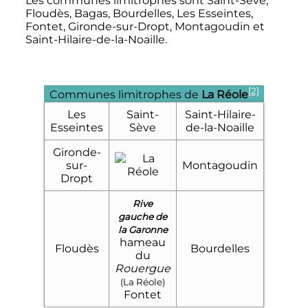
Les communes limitrophes sont Saint-Sève,
Floudès, Bagas, Bourdelles, Les Esseintes,
Fontet, Gironde-sur-Dropt, Montagoudin et
Saint-Hilaire-de-la-Noaille.
[2]
Communes limitrophes de
La Réole
Les
Saint-
Saint-Hilaire-
Esseintes
Sève
de-la-Noaille
Gironde-
sur-
Montagoudin
Dropt
Rive
gauche de
la Garonne
hameau
Floudès
Bourdelles
du
Rouergue
(La Réole)
Fontet