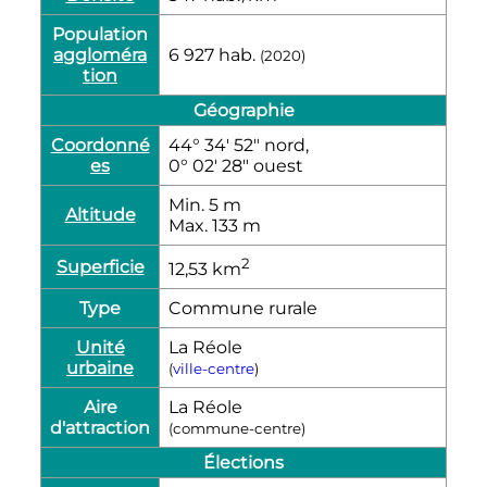
Population
aggloméra
6 927
hab.
(2020)
tion
Géographie
Coordonné
44° 34′ 52″ nord,
es
0° 02′ 28″ ouest
Min. 5
m
Altitude
Max. 133
m
2
Superficie
12,53
km
Type
Commune rurale
Unité
La Réole
urbaine
(
ville-centre
)
Aire
La Réole
d'attraction
(commune-centre)
Élections