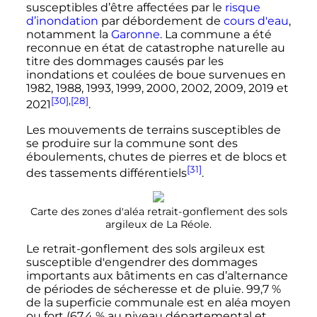
susceptibles d’être affectées par le
risque
d’inondation
par débordement de
cours d'eau
,
notamment la
Garonne
. La commune a été
reconnue en état de catastrophe naturelle au
titre des dommages causés par les
inondations et coulées de boue survenues en
1982, 1988, 1993, 1999, 2000, 2002, 2009, 2019 et
[30]
,
[28]
2021
.
Les mouvements de terrains susceptibles de
se produire sur la commune sont des
éboulements, chutes de pierres et de blocs et
[31]
des tassements différentiels
.
Carte des zones d'aléa retrait-gonflement des sols
argileux de La Réole.
Le retrait-gonflement des sols argileux est
susceptible d'engendrer des dommages
importants aux bâtiments en cas d’alternance
de périodes de sécheresse et de pluie. 99,7
%
de la superficie communale est en aléa moyen
ou fort (67,4
% au niveau départemental et