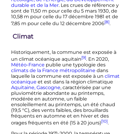
durable et de la Mer
. Les crues de référence y
sont de
11,50
m
pour celle du 5 mars 1930, de
10,58
m
pour celle du 17 décembre 1981 et de
[8]
7,85
m
pour celle du 12 décembre 2006
.
Climat
Historiquement, la commune est exposée à
[9]
un climat océanique aquitain
. En 2020,
Météo-France
publie une typologie des
climats de la France métropolitaine
dans
laquelle la commune est exposée à un
climat
océanique
et est dans la région climatique
Aquitaine, Gascogne
, caractérisée par une
pluviométrie abondante au printemps,
modérée en automne, un faible
ensoleillement au printemps, un été chaud
(
19,5
°C
), des vents faibles, des brouillards
fréquents en automne et en hiver et des
[10]
orages fréquents en été (15 à
20 jours
)
.
Pour la période 1971-2000, la température