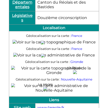
Départem
Canton du Réolais et des
entales
Bastides
Législative
Douzième circonscription
s
Localisation
Géolocalisation sur la carte :
France
La Réole
Géolocalisation sur la carte :
France
La Réole
Géolocalisation sur la carte :
Gironde
La Réole
Géolocalisation sur la carte :
Nouvelle-Aquitaine
La Réole
Liens
Site web
www.lareole.fr