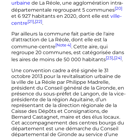
urbaine
de La Réole, une agglomération intra-
[20]
départementale regroupant
5 communes
et
6 927 habitants
en
2020
, dont elle est
ville-
[21]
,
[22]
centre
.
Par ailleurs la commune fait partie de l'aire
d'attraction de La Réole, dont elle est la
[Note 4]
commune-centre
. Cette aire, qui
regroupe
20 communes
, est catégorisée dans
[23]
,
[24]
les aires de moins de
50 000 habitants
.
Une convention cadre a été signée le 31
octobre 2013 pour la revitalisation urbaine de
la ville de La Réole par Philippe Madrelle,
président du Conseil général de la Gironde, en
présence du sous-préfet de Langon, de la vice-
présidente de la région Aquitaine, d’un
représentant de la direction régionale de la
Caisse des Dépôts et Consignations, de
Bernard Castagnet, maire et des élus locaux.
Cet accompagnement des centres bourgs du
département est une démarche du Conseil
départemental de Gironde au service d’une