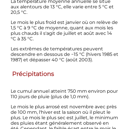
La température moyenne annuelle se situe
aux alentours de
13
°C
, elle varie entre
5
°C
et
20,5
°C
.
Le mois le plus froid est janvier où on relève de
1,5
°C
à
9
°C
de moyenne, quant aux mois les
plus chauds il s'agit de juillet et août avec
14
°C
à
35
°C
.
Les extrêmes de températures peuvent
descendre en dessous de
−15
°C
(hivers 1985 et
1987) et dépasser
40
°C
(août 2003).
Précipitations
Le cumul annuel atteint
750
mm
environ pour
110 jours de pluie (plus de
1,0
mm
).
Le mois le plus arrosé est novembre avec près
de
100
mm
, l'hiver est la saison où il pleut le
plus. Le mois le plus sec est juillet, le minimum
des pluies étant généralement observé en
été. Cependant, le faible écart entre le mois le