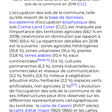
sols de la commune en 2018 (
CLC
).
L'occupation des sols de la commune, telle
qu'elle ressort de la
base de données
européenne
d’occupation
biophysique
des
sols
Corine Land Cover
(CLC), est marquée par
l'importance des territoires agricoles (66,1
% en
2018), néanmoins en diminution par rapport à
1990 (69,4
%). La répartition détaillée en 2018
est la suivante
: zones agricoles hétérogènes
(35,6
%), zones urbanisées (16,4
%), prairies
(13,8
%),
terres arables
(10,4
%), eaux
[Note 5]
continentales
(7,4
%), cultures
permanentes (6,3
%), zones industrielles ou
commerciales et réseaux de communication
(3,2
%), forêts (2,6
%), milieux à végétation
arbustive et/ou herbacée (2,3
%), espaces verts
[27]
artificialisés, non agricoles (2
%)
. L'évolution
de l’occupation des sols de la commune et de
ses infrastructures peut être observée sur les
différentes représentations cartographiques
e
du territoire
: la
carte de Cassini
(
XVIII
siècle
),
la
carte d'état-major
(1820-1866) et les cartes