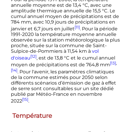
annuelle moyenne est de
13,4
°C
, avec une
amplitude thermique annuelle de
15,5
°C
. Le
cumul annuel moyen de précipitations est de
784
mm
, avec
10,9 jours
de précipitations en
[11]
janvier et
6,7 jours
en juillet
. Pour la période
1991-2020 la température moyenne annuelle
observée sur la station météorologique la plus
proche, située sur la commune de Saint-
Sulpice-de-Pommiers à
11,54
km
à
vol
[12]
d'oiseau
, est de
13,8
°C
et le cumul annuel
[13]
,
moyen de précipitations est de
764,8
mm
[14]
. Pour l'avenir, les paramètres climatiques
de la commune estimés pour 2050 selon
différents scénarios d’émission de gaz à effet
de serre sont consultables sur un site dédié
publié par Météo-France en novembre
[15]
2022
.
Température