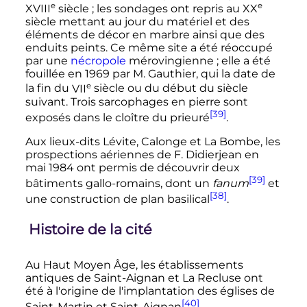
e
e
XVIII
siècle
; les sondages ont repris au
XX
siècle
mettant au jour du matériel et des
éléments de décor en marbre ainsi que des
enduits peints. Ce même site a été réoccupé
par une
nécropole
mérovingienne
; elle a été
fouillée en 1969 par M. Gauthier, qui la date de
e
la fin du
VII
siècle
ou du début du siècle
suivant. Trois sarcophages en pierre sont
[39]
exposés dans le cloître du prieuré
.
Aux lieux-dits Lévite, Calonge et La Bombe, les
prospections aériennes de F. Didierjean en
mai 1984 ont permis de découvrir deux
[39]
bâtiments gallo-romains, dont un
fanum
et
[38]
une construction de plan basilical
.
Histoire de la cité
Au Haut Moyen Âge, les établissements
antiques de Saint-Aignan et La Recluse ont
été à l'origine de l'implantation des églises de
[40]