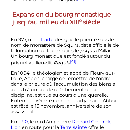
Saint-Martin et Saint-Aignan
.
Expansion du bourg monastique
e
jusqu'au milieu du
XIII
siècle
En 977, une
charte
désigne le prieuré sous le
nom de monastère de Squirs, date officielle de
la fondation de la cité, dans le
pagus
d'Aillard.
Un bourg monastique est fondé autour du
[41]
prieuré au lieu-dit
Regula
.
En 1004, le théologien et abbé de Fleury-sur-
Loire, Abbon, chargé de remettre de l'ordre
dans le prieuré où l'accumulation des biens a
abouti à un rapide relâchement de la
discipline, est tué au cours d'une querelle.
Enterré et vénéré comme martyr, saint Abbon
est fêté le 13 novembre, anniversaire de son
assassinat.
En
1190
, le roi d'Angleterre
Richard Cœur de
Lion
en route pour la
Terre sainte
offre le