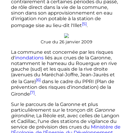
contrairement à certaines périodes du passé,
de rôle direct dans la vie de la commune,
sinon dans son approvisionnement en eau
d'irrigation non potable à la station de
[5]
pompage sise au lieu-dit l'Illet
.
Crue du 26 janvier 2009
La commune est concernée par les risques
d'
inondations
liés aux crues de la Garonne,
notamment le hameau du Rouergue en rive
gauche (sud) et les quais de la rive droite
(avenues du Maréchal-Joffre, Jean-Jaurès et
[6]
de la Gare)
dans le cadre du PPRI (Plan de
prévention des risques d'inondation) de la
[7]
Gironde
.
Sur le parcours de la Garonne et plus
particulièrement sur le tronçon dit
Garonne
girondine
, La Réole est, avec celles de Langon
et Cadillac, l'une des stations de vigilance du
service de prévision des crues du
Ministère de
l'Écologie, de l'Énergie, du Développement