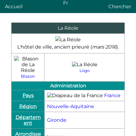
Fr
Accueil
Chercher
La Réole
L'hôtel de ville, ancien prieuré (
mars 2016
).
Logo
Blason
Administration
Pays
France
Région
Nouvelle-Aquitaine
Départem
Gironde
ent
Arrondisse