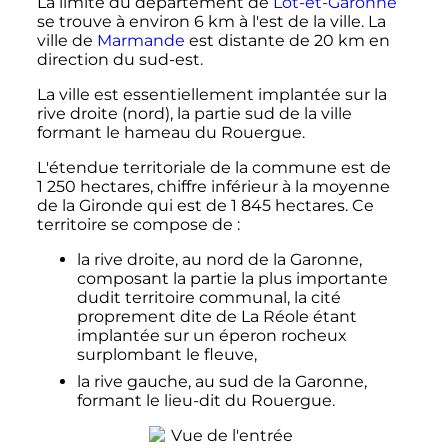
La limite du département de
Lot-et-Garonne
se trouve à environ
6
km
à l'est de la ville. La
ville de
Marmande
est distante de
20
km
en
direction du sud-est.
La ville est essentiellement implantée sur la
rive droite (nord), la partie sud de la ville
formant le hameau du Rouergue.
L'étendue territoriale de la commune est de
1 250
hectares
, chiffre inférieur à la moyenne
de la Gironde qui est de
1 845
hectares
. Ce
territoire se compose de
:
la rive droite, au nord de la Garonne,
composant la partie la plus importante
dudit territoire communal, la cité
proprement dite de La Réole étant
implantée sur un éperon rocheux
surplombant le fleuve,
la rive gauche, au sud de la Garonne,
formant le lieu-dit du Rouergue.