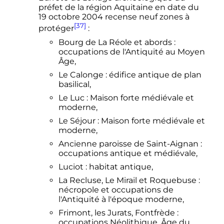
préfet de la région Aquitaine en date du
19 octobre 2004 recense neuf zones à
[37]
protéger
:
Bourg de La Réole et abords
:
occupations de l'Antiquité au Moyen
Âge,
Le Calonge
: édifice antique de plan
basilical,
Le Luc
: Maison forte médiévale et
moderne,
Le Séjour
: Maison forte médiévale et
moderne,
Ancienne paroisse de Saint-Aignan
:
occupations antique et médiévale,
Luciot
: habitat antique,
La Recluse, Le Mirail et Roquebuse
:
nécropole et occupations de
l'Antiquité à l'époque moderne,
Frimont, les Jurats, Fontfrède
:
occupations Néolithique, Âge du