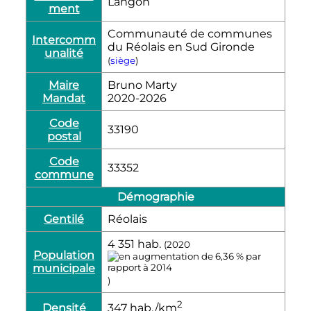
Langon
ment
Communauté de communes
Intercomm
du Réolais en Sud Gironde
unalité
(
siège
)
Maire
Bruno Marty
Mandat
2020-2026
Code
33190
postal
Code
33352
commune
Démographie
Gentilé
Réolais
4 351
hab.
(2020
Population
municipale
)
2
Densité
347
hab./km