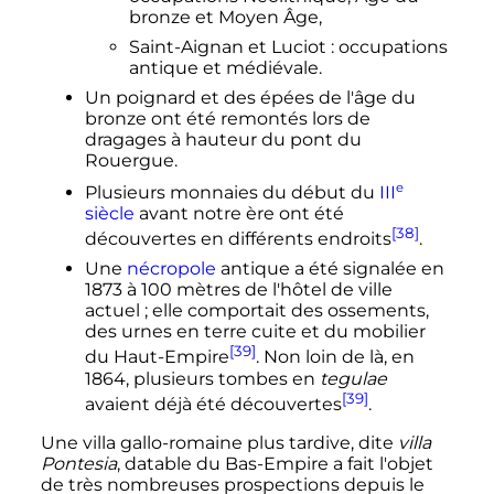
bronze et Moyen Âge,
Saint-Aignan et Luciot
: occupations
antique et médiévale.
Un poignard et des épées de l'âge du
bronze ont été remontés lors de
dragages à hauteur du pont du
Rouergue.
e
Plusieurs monnaies du début du
III
siècle
avant notre ère ont été
[38]
découvertes en différents endroits
.
Une
nécropole
antique a été signalée en
1873 à 100 mètres de l'hôtel de ville
actuel
; elle comportait des ossements,
des urnes en terre cuite et du mobilier
[39]
du Haut-Empire
. Non loin de là, en
1864, plusieurs tombes en
tegulae
[39]
avaient déjà été découvertes
.
Une villa gallo-romaine plus tardive, dite
villa
Pontesia
, datable du Bas-Empire a fait l'objet
de très nombreuses prospections depuis le