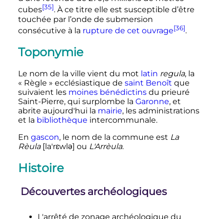
[35]
cubes
. À ce titre elle est susceptible d’être
touchée par l’onde de submersion
[36]
consécutive à la
rupture de cet ouvrage
.
Toponymie
Le nom de la ville vient du mot
latin
regula
, la
«
Règle
» ecclésiastique de
saint Benoît
que
suivaient les
moines
bénédictins
du prieuré
Saint-Pierre, qui surplombe la
Garonne
, et
abrite aujourd'hui la
mairie
, les administrations
et la
bibliothèque
intercommunale.
En
gascon
, le nom de la commune est
La
Rèula
[la'rɛwlə] ou
L'Arrèula
.
Histoire
Découvertes archéologiques
L'arrêté de zonage archéologique du