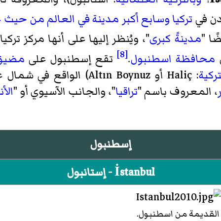
دن في
تركيا
وسابع أكبر مدينة في العالم من حيث 
ًا "
مدينةً كبرى
"، ويُنظر إليها على أنها مركز ترك
[8]
محافظة اسطنبول
.
تقع إسطنبول على
مضيق 
تركية
: Haliç أو Altın Boynuz) ا
، المعروف باسم "
تراقيا
"، والجانب الآسيوي أو "
الأ
إسطنبول
İstanbul - إستانبول
القديمة من اسطنبول.