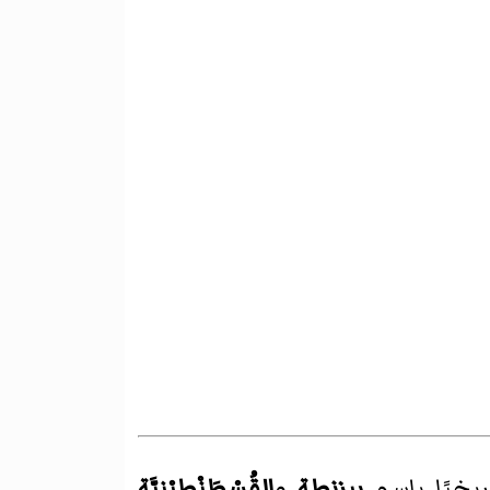
ريخيًا باسم
بيزنطة
و
القُسْطَنْطِيْنِيَّة