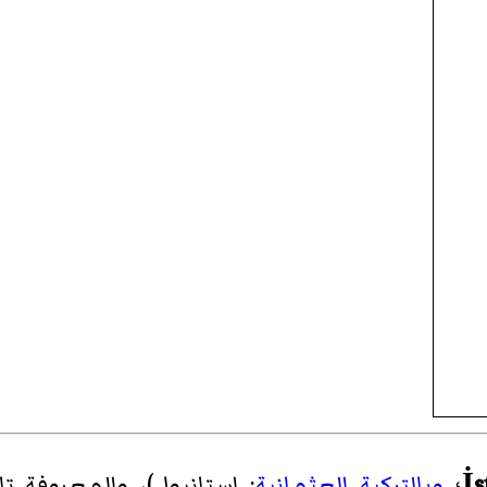
İs
؛
وبالتركية العثمانية
:
استانبول
)، والمعروفة تا