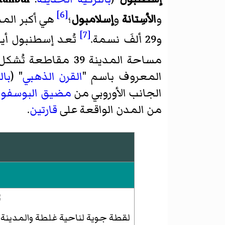
[6]
و
الأسِتانة
و
إسلامبول
؛
هي أكبر الم
[7]
و29 ألفَ نسمة.
تُعد إسطنبول أيض
مساحة المدينة 39 مقاطعة تُشكل
المعروف باسم "
القرن الذهبي
" (
بال
الجانب الأوروبي من
مضيق البوسفور
من المدن الواقعة على
قارتين
.
لقطة جوية لناحية غلطة والمدينة 