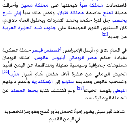
فاستعادت
مملكة سبأ
هيمنتها على
مملكة معين
وأحرقت
مدينة
تمنع
عاصمة
مملكة قتبان
، وقضى ملك سبأ
إيلي شرح
يحضب
جل فترة حكمه يخمد التمردات وبحلول العام 25 ق.م،
كان السبئيون القوى المهيمنة على
جنوب شبه الجزيرة العربية
[21]
من جديد
في العام 25 ق.م، أرسل الإمبراطور
أغسطس قيصر
حملة عسكرية
بقيادة حاكم
مصر
الروماني
أيليوس غالوس
. امتلك الرومان
معلومات جغرافية وسياسية ضئيلة ومتناقضة عن اليمن فأُبيد
[22]
الجيش الروماني من عشرة آلاف مقاتل أمام أسوار
مأرب
وانسحب غالوس وصديقه
سترابو
إلى
الإسكندرية
وأُعدم دليلهم
[23]
النبطي
بتهمة الخيانة
ولم تُكتشف كتابة
بخط المسند
عن
الحملة الرومانية بعد.
شاهد قبر سبئي يظهر إمرأة تحمل بذور قمح وهو رمز للخصوبة
في اليمن القديم