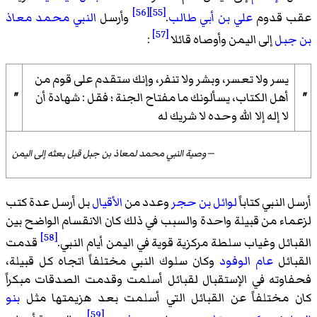
[56]
[55]
عقب قدوم
علي بن أبي طالب
.
وأرسل
النبي محمد
معاذ
[57]
بن جبل
إلى اليمن وأوصاه قائلا
:
يسر ولا تعسر، وبشر ولا تنفر، وإنك ستقدم على قوم من
"
أهل الكتاب، يسألونك ما مفتاح الجنة ؛ فقل : شهادة أن
"
لا إله إلا الله وحده لا شريك له
—وصية النبي محمد لمعاذ بن جبل قبل بعثه إلى اليمن
أرسل النبي كتاباً
لوائل بن حجر
وعدد من
الأقيال
بل أرسل عدة كتب
لزعماء من قبيلة واحدة والسبب في ذلك كان الانقسام الواضح بين
[58]
القبائل وغياب سلطة مركزية قوية في اليمن أيام النبي.
قدمت
القبائل
عام الوفود
وكان سلوك النبي مختلفاً اتجاه كل قبيلة،
فحفاوته في الإستقبال لقبائل أسلمت وقدمت الصدقات مبكراً
كان مختلفاً عن القبائل التي أسلمت بعد هزيمتها مثل
بنو
[59]