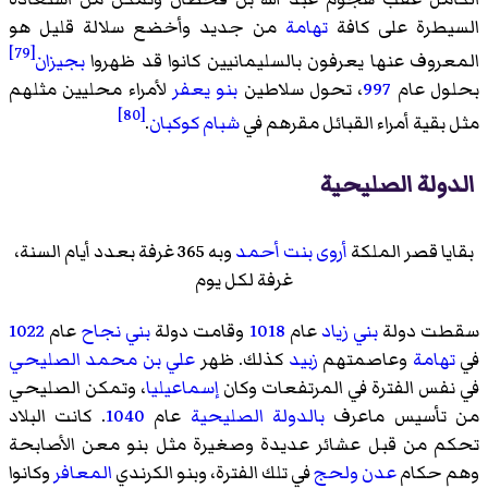
السيطرة على كافة
تهامة
من جديد وأخضع سلالة قليل هو
[79]
المعروف عنها يعرفون بالسليمانيين كانوا قد ظهروا
بجيزان
بحلول عام
997
، تحول سلاطين
بنو يعفر
لأمراء محليين مثلهم
[80]
مثل بقية أمراء القبائل مقرهم في
شبام كوكبان
.
الدولة الصليحية
بقايا قصر الملكة
أروى بنت أحمد
وبه 365 غرفة بعدد أيام السنة،
غرفة لكل يوم
سقطت دولة
بني زياد
عام
1018
وقامت دولة
بني نجاح
عام
1022
في
تهامة
وعاصمتهم
زبيد
كذلك. ظهر
علي بن محمد الصليحي
في نفس الفترة في المرتفعات وكان
إسماعيليا
، وتمكن الصليحي
من تأسيس ماعرف
بالدولة الصليحية
عام
1040
. كانت البلاد
تحكم من قبل عشائر عديدة وصغيرة مثل بنو معن الأصابحة
وهم حكام
عدن
ولحج
في تلك الفترة، وبنو الكرندي
المعافر
وكانوا