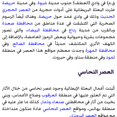
ق.م) في وادي (العطف) جنوب مدينة
شبوة
. وفي مدينة
حريضة
عثرت البعثة البريطانية على أدوات حجرية من
العصر الحجري
الحديث
وذلك في وادي عمد حول
حريضة
. وهناك أيضاً الرسوم
الصخرية التي اكتشفت في عدة مناطق من
محافظة صعدة
وبالقرب من مدينة
رداع
في
محافظة البيضاء
، والتي تصور
مجموعات بشرية وحيوانية وبعض الرموز الغامضة، بالإضافة إلى
الكهف الأثري المكتشف حديثاً في
محافظة الضالع
. وفي
محافظة المهرة
وجدت معظم مواقع هذا العصر في منطقة
ثمود
وفي منطقة سناو، وفي حبروت.
العصر النحاسي
أثبتت أعمال البعثة الإيطالية وجود عصر نحاسي من خلال الآثار
التي تم العثور عليها في منطقة
العرقوب
وضلاع الأعماس
،
وبني
بخيت
من آثار في محافظتي
صنعاء
وذمار
. كذلك ما عثر عليه في
منطقة بهائس، ومواقع
العصر النحاسي
عادة متكون متداخلة
مع مواقع
العصر البرونزي
.