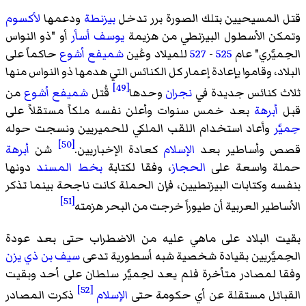
قتل المسيحيين بتلك الصورة برر تدخل
بيزنطة
ودعمها
لأكسوم
وتمكن الأسطول البيزنطي من هزيمة
يوسف أسأر
أو "ذو النواس
الحِميَّري" عام
525
-
527
للميلاد وعُين
شميفع أشوع
حاكماً على
البلاد، وقاموا بإعادة إعمار كل الكنائس التي هدمها ذو النواس منها
[49]
ثلاث كنائس جديدة في
نجران
وحدها
قُتل
شميفع أشوع
من
قبل
أبرهة
بعد خمس سنوات وأعلن نفسه ملكاً مستقلاً على
حِميَّر
وأعاد استخدام اللقب الملكي للحميريين ونسجت حوله
[50]
قصص وأساطير بعد
الإسلام
كعادة الإخباريين.
شن
أبرهة
حملة واسعة على
الحجاز
، وفقا لكتابة
بخط المسند
دونها
بنفسه وكتابات البيزنطيين، فإن الحملة كانت ناجحة بينما تذكر
[51]
الأساطير العربية أن طيوراً خرجت من البحر هزمته
بقيت البلاد على ماهي عليه من الاضطراب حتى بعد عودة
الحِميَّريين بقيادة شخصية شبه أسطورية تدعى
سيف بن ذي يزن
وفقا لمصادر متأخرة فلم يعد لحِميَّر سلطان على أحد وبقيت
[52]
القبائل مستقلة عن أي حكومة حتى
الإسلام
ذكرت المصادر