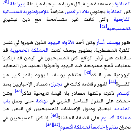
[41]
المناذرة
بمساعدة من قبائل عربية مسيحية مرتبطة
ببيزنطة
كان
المناذرة
بجنوبي
بلاد الرافدين
متراساً
لللإمبراطورية الساسانية
الفارسية
والتي كانت غير متسامحة مع دين تبشيري
[42]
كالمسيحية
ظهر
يوسف أسأر
وكان أحد
الأذواء
اليهود
الذين ظهروا في نفس
الفترة المضطربة. بظهور يوسف كانت
المملكة الحميرية
قد
سقطت على أرض الواقع. كان المسيحيون في اليمن قد ارتكبوا
عمليات قمع ممنهجة ضد اليهود وأحرقوا العديد من المعابد
[43]
اليهودية عبر البلاد
فانتقم يوسف لليهود بقدر كبير من
[44]
القسوة
أشهر وقائعه كانت في
نجران
، مصادر الإخباريين بعد
[45]
الإسلام
ذكرته ولكنها مصادر بلا قيمة تاريخية تذكر
وشن
حملات على الطول الساحل الغربي في
تهامة
حتى وصل
باب
المندب
، ليعيق وصول الإمدادات للمسيحيين في اليمن من
[46]
مملكة أكسوم
على الضفة المقابلة
إذ كان المسيحيين في
[48]
[47]
نجران
طابورا خامساُ
لمملكة أكسوم