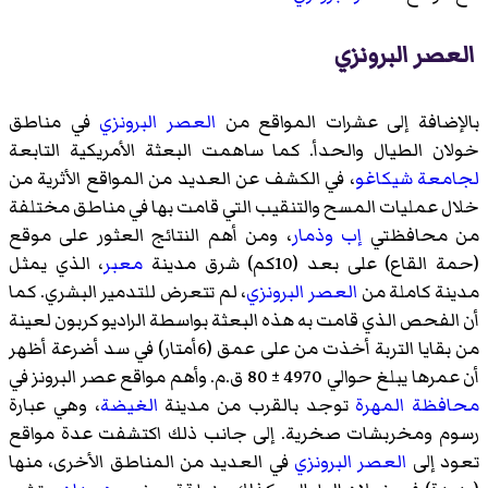
العصر البرونزي
بالإضافة إلى عشرات المواقع من
العصر البرونزي
في مناطق
خولان الطيال
والحدأ
. كما ساهمت البعثة الأمريكية التابعة
لجامعة شيكاغو
، في الكشف عن العديد من المواقع الأثرية من
خلال عمليات المسح والتنقيب التي قامت بها في مناطق مختلفة
من محافظتي
إب
وذمار
، ومن أهم النتائج العثور على موقع
(حمة القاع) على بعد (10كم) شرق مدينة
معبر
، الذي يمثل
مدينة كاملة من
العصر البرونزي
، لم تتعرض للتدمير البشري. كما
أن الفحص الذي قامت به هذه البعثة بواسطة الراديو كربون لعينة
من بقايا التربة أخذت من على عمق (6أمتار) في سد أضرعة أظهر
أن عمرها يبلغ حوالي 4970 ± 80 ق.م. وأهم مواقع عصر البرونز في
محافظة المهرة
توجد بالقرب من مدينة
الغيضة
، وهي عبارة
رسوم ومخربشات صخرية. إلى جانب ذلك اكتشفت عدة مواقع
تعود إلى
العصر البرونزي
في العديد من المناطق الأخرى، منها