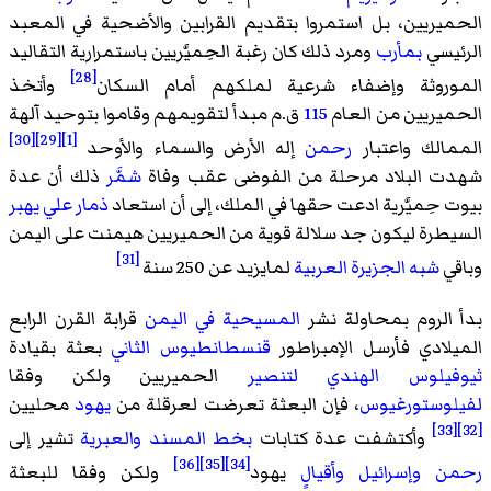
الحميريين، بل استمروا بتقديم القرابين والأضحية في المعبد
الرئيسي
بمأرب
ومرد ذلك كان رغبة الحِميَّريين باستمرارية التقاليد
[28]
الموروثة وإضفاء شرعية لملكهم أمام السكان
وأتخذ
الحميريين من العام
115
ق.م مبدأ لتقويمهم وقاموا بتوحيد آلهة
[30]
[29]
[1]
الممالك واعتبار
رحمن
إله الأرض والسماء والأوحد
شهدت البلاد مرحلة من الفوضى عقب وفاة
شمَّر
ذلك أن عدة
بيوت حِميَّرية ادعت حقها في الملك، إلى أن استعاد
ذمار علي يهبر
السيطرة ليكون جد سلالة قوية من الحميريين هيمنت على اليمن
[31]
وباقي
شبه الجزيرة العربية
لمايزيد عن 250 سنة
بدأ الروم بمحاولة نشر
المسيحية في اليمن
قرابة القرن الرابع
الميلادي فأرسل الإمبراطور
قنسطانطيوس الثاني
بعثة بقيادة
ثيوفيلوس الهندي
لتنصير
الحميريين ولكن وفقا
لفيلوستورغيوس
، فإن البعثة تعرضت لعرقلة من
يهود
محليين
[33]
[32]
وأكتشفت عدة كتابات
بخط المسند
والعبرية
تشير إلى
[36]
[35]
[34]
رحمن
وإسرائيل
وأقيالٍ
يهود
ولكن وفقا للبعثة