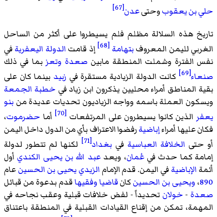
[67]
حلي بن يعقوب
وحتى
عدن
تاريخ هذه السلالة مظلم فلم يسيطروا على أكثر من الساحل
[68]
الغربي لليمن المعروف
بتهامة
إذ قامت
الدولة اليعفرية
في
نفس الفترة وشملت المنطقة مابين
صعدة
وتعز
بما في ذلك
[69]
صنعاء
كانت الدولة الزيادية مستقرة في
زبيد
بينما كان على
بقية المناطق أمراء محليين يذكرون ابن زياد في
خطبة الجمعة
ويسكون العملة باسمه وواجه الزياديون تحديات عديدة من
بنو
[70]
يعفر
الذين كانوا يسيطرون على المرتفعات
أما
حضرموت
،
فكان عليها أمراء
إباضية
رفضوا الاعتراف بأي من الدول داخل اليمن
[71]
أو حتى
الخلافة العباسية
في
بغداد
لكنها لم تتطور لدولة
إمامة كما حدث في
عُمان
، ويعد
عبد الله بن يحيى الكندي
أول
أئمة
الإباضية
في اليمن. قدم الإمام
الزيدي
يحيى بن الحسين
عام
890
،
ويحيى بن الحسين
كان
قاضيا
وفقيها
قدم بدعوة من قبائل
صعدة
-
خولان
تحديداً - لفض خلافات قبلية وعقب نجاحه في
المهمة، تمكن من إقناع القيادات القبلية في المنطقة باعتناق