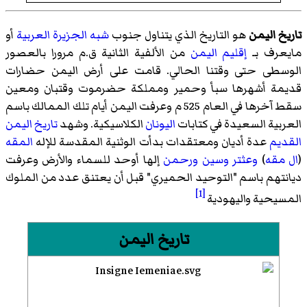
تاريخ اليمن
هو التاريخ الذي يتناول جنوب
شبه الجزيرة العربية
أو
مايعرف بـ
إقليم اليمن
من الألفية الثانية ق.م مرورا بالعصور
الوسطى حتى وقتنا الحالي. قامت على أرض اليمن حضارات
قديمة أشهرها سبأ وحمير ومملكة حضرموت وقتبان ومعين
سقط آخرها في العام 525 م وعرفت اليمن أيام تلك الممالك باسم
العربية السعيدة في كتابات
اليونان
الكلاسيكية. وشهد
تاريخ اليمن
القديم
عدة أديان ومعتقدات بدأت الوثنية المقدسة للإله
المقه
(
ال مقه
)
وعثتر
وسين
ورحمن
إلها أوحد للسماء والأرض وعرفت
ديانتهم باسم "التوحيد الحميري" قبل أن يعتنق عدد من الملوك
[1]
المسيحية واليهودية
تاريخ
اليمن