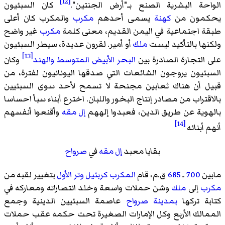
[12]
الواحة البشرية الصنع بـ"أرض الجنتين".
كان السبئيون
يحكمون من
كهنة
يسمى أحدهم
مكرب
والمكرب كان أعلى
طبقة اجتماعية في اليمن القديم، معنى كلمة
مكرب
غير واضح
ولكنها بالتأكيد ليست
ملك
أو أمير. لقرون عديدة، سيطر السبئيون
[13]
على التجارة الصادرة بين
البحر الأبيض المتوسط
والهند
وكان
السبئيون يروجون الشائعات التي صدقها اليونانيون لفترة، من
قبيل أن هناك ثعابين مجنحة لا تسمح لأحد سوى السبئيين
بالاقتراب من مصادر إنتاج البخور واللبان. اخترع أبناء سبأ احساسا
بالهوية عن طريق الدين، فعبدوا إلههم
إل مقه
وأقنعوا أنفسهم
[14]
أنهم أبنائه
بقايا معبد
إل مقه
في
صرواح
مابين
700
ـ
685
ق.م، قام
المكرب
كربئيل وتر الأول
بتغيير لقبه من
مكرب
إلى
ملك
وشن حملات واسعة وخلد انتصاراته ومعاركه في
كتابة تركها
بمدينة صرواح
عاصمة السبئيين الدينية وجمع
الممالك الأربع وكل الإمارات الصغيرة تحت حكمه عقب حملات