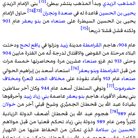
[72]
المذهب الزيدي
وبدأ المذهب ينتشر ببطئ.
بنى الإمام الزيدي
[74]
[73]
يحيى بن الحسين
قاعدة له في
صعدة
ونجران
حاول الإمام
يحيى بن الحسين السيطرة على
صنعاء
من
بنو يعفر
عام
901
[75]
ولكنه فشل فشلا ذريعاً
عام
904
، هاجم
القرامطة
مدينة
زبيد
ونزلوا في
يافع
لحج
ودخلت
البلاد مرحلة من الفوضى والاقتتال لدرجة أنه من الفترة مابين
904
وحتى
913
تم غزو
صنعاء
عشرين مرة ومحاصرتها خمسة مرات
[76]
من قبل
القرامطة
وبنو يعفر
استعاد
أسعد بن إبراهيم الحوالي
صنعاء
عام
913
وأعاد نفوذه على
مخلاف الجند
(
تعز
)
ومخلاف
[77]
حضرموت
وتوفي السلطان أسعد عام
944
وكان آخر سلاطين
بني يعفر الأقوياء. هاجم
بنو يعفر
عاصمة
بني زياد
زبيد
وأحرقوها
بقيادة عبد الله بن قحطان الحِميَّري وشيخ قبلي آخر من
خولان
[78]
عام
989
هجوم عبد الله بن قحطان أضعف الدولة الزيادية
كثيراً ومن عام
989
ودولة بني زياد تحكم فعليا من قبل مولاهم
الحسين بن سلامة
الذي تمكن من الحفاظ عليها من الانهيار
الكامل عقب هجوم عبد الله بن قحطان وتمكن من استعادة