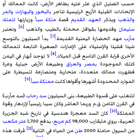
حسب الضئيل الذي عثر عليه بظاهر الأرض، كانت الممالك أو
الإتحادات القبلية الأربع الرئيسية تتاجر
بالبخور
والبهارات
والمر
والذهب
ويذكر
العهد القديم
قصة
ملكة سبأ
وزيارتها
للملك
[6]
سليمان
وقدومها بقوافل محملة بالطيب والذهب
وتعتبر
[7]
مأرب
مهد الحضارة اليمنية القديمة.
بدأ السبئيون بالتوسع
شيئا فشيئا والإستيلاء على الإمارات الصغيرة التابعة للممالك
[8]
الأخرى قرابة القرن التاسع قبل الميلاد.
لا توجد أنهار في اليمن
كتلك الموجودة
بمصر
والعراق
وطبيعة الأرض جبلية وعرة
فظهرت ممالك متعددة، متحاربة ومتصارعة للسيطرة على
[9]
الموارد المحدودة أشهرها وأقواها كانت
مملكة سبأ
.
للتغلب على قسوة الطبيعة، بنى السبئيون
سد رحاب
(سد مأرب)
في القرن الثامن ق.م وربما العاشر وكان سببا رئيسياً لإزدهار وقوة
[10]
المملكة
كان السد معجزة هندسية في تاريخ شبه الجزيرة
العربية، يروي مايقارب 98,000
كم مربع
، يدفع 1,700
متر مكعب
[11]
من السيول حاملة 2000
طن
من المياه في الثانية
عُرفت هذه