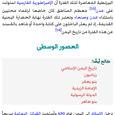
البيزنطية المعاصرة لتلك الفترة أن
الإمبراطورية الفارسية
استولت
[53]
على
عدن
معظم المناطق كان خاضعا لزعماء محليين
باستثناء
عدن
وصنعاء
وتعتبر تلك الفترة نهاية الحضارة اليمنية
القديمة، إذ لم يعثر الباحثون على كتابة واحدة أو شاهد بالمُسند
[54]
عن هذه الفترة من تاريخ اليمن
العصور الوسطى
طالع أيضًا
:
تاريخ اليمن الإسلامي
زياديون
بنو يعفر
الإمامة الزيدية
الدولة الرسولية
بنو طاهر
دخل
الإسلام
إلى اليمن عام
630
وأسلمت
القبائل اليمانية
سريعاً