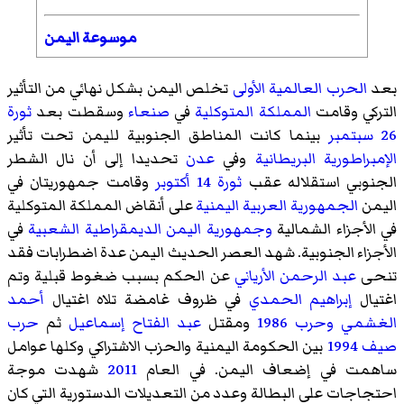
موسوعة اليمن
بعد
الحرب العالمية الأولى
تخلص اليمن بشكل نهائي من التأثير
التركي وقامت
المملكة المتوكلية
في
صنعاء
وسقطت بعد
ثورة
26 سبتمبر
بينما كانت المناطق الجنوبية لليمن تحت تأثير
الإمبراطورية البريطانية
وفي
عدن
تحديدا إلى أن نال الشطر
الجنوبي استقلاله عقب
ثورة 14 أكتوبر
وقامت جمهوريتان في
اليمن
الجمهورية العربية اليمنية
على أنقاض المملكة المتوكلية
في الأجزاء الشمالية
وجمهورية اليمن الديمقراطية الشعبية
في
الأجزاء الجنوبية. شهد العصر الحديث اليمن عدة اضطرابات فقد
تنحى
عبد الرحمن الأرياني
عن الحكم بسبب ضغوط قبلية وتم
اغتيال
إبراهيم الحمدي
في ظروف غامضة تلاه اغتيال
أحمد
الغشمي
وحرب 1986
ومقتل
عبد الفتاح إسماعيل
ثم
حرب
صيف 1994
بين الحكومة اليمنية والحزب الاشتراكي وكلها عوامل
ساهمت في إضعاف اليمن. في العام
2011
شهدت موجة
احتجاجات على البطالة وعدد من التعديلات الدستورية التي كان