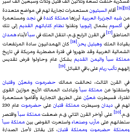
عسكرية خلفت تسعة وثلاثين ألف قتيل وثلاث وسبعين ألف أسير
[16]
[15]
أقام
السبئيون
مستعمرات تجارية لهم في مواضع متعددة
من
شبه الجزيرة العربية
أبرزها
مملكة كندة
في
نجد
ومستعمرة
في
أكسوم
بشمال
إثيوبيا
ونقلوا
نظام كتاباتهم القديم
إلى تلك
[17]
المناطق
في القرن الرابع ق.م، انتقل الملك في
سبأ
لأبناء
همدان
[18]
بقيادة الملك
وهبئيل يحز
.
كان الهمدانيون سادة المرتفعات
الشمالية الغربية وقد ظهروا في فترة مضطربة ومربكة في تاريخ
مملكة سبأ
واليمن القديم
بشكل عام وحاولوا فرض تقديس
[19]
إلههم
تألب ريام
على باقي القبائل.
في القرن الثالث، تحالفت ممالك
حضرموت
ومَعيَّن
وقتبان
واستقلوا عن
مملكة سبأ
وتبادلت الممالك الأربع موازين القوى
لفترة، فسيطرت
مَعيَّن
على الطريق التجارية وأقاموا مستعمرة
لهم في
ديدان
وسيطرت
مملكة قتبان
على
حضرموت
عام 230
[20]
ق.م.
على أواخر القرن الثاني ق.م ضعفت
مملكة سبأ
واقتصر
سلطانهم على
مأرب
وصنعاء
واستعرت الفوضى بين
مملكة سبأ
ومملكة حضرموت
ومملكة قتبان
، كل يقاتل لأجل الصدارة