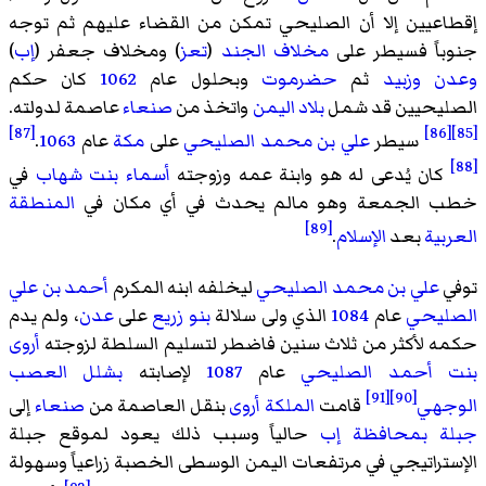
إقطاعيين إلا أن الصليحي تمكن من القضاء عليهم ثم توجه
جنوباً فسيطر على
مخلاف الجند
(
تعز
) ومخلاف جعفر (
إب
)
وعدن
وزبيد
ثم
حضرموت
وبحلول عام
1062
كان حكم
الصليحيين قد شمل
بلاد اليمن
واتخذ من
صنعاء
عاصمة لدولته.
[87]
[86]
[85]
سيطر
علي بن محمد الصليحي
على
مكة
عام
1063
.
[88]
كان يُدعى له هو وابنة عمه وزوجته
أسماء بنت شهاب
في
خطب الجمعة وهو مالم يحدث في أي مكان في
المنطقة
[89]
العربية
بعد
الإسلام
.
توفي
علي بن محمد الصليحي
ليخلفه ابنه المكرم
أحمد بن علي
الصليحي
عام
1084
الذي ولى سلالة
بنو زريع
على
عدن
، ولم يدم
حكمه لأكثر من ثلاث سنين فاضطر لتسليم السلطة لزوجته
أروى
بنت أحمد الصليحي
عام
1087
لإصابته
بشلل العصب
[91]
[90]
الوجهي
قامت
الملكة أروى
بنقل العاصمة من
صنعاء
إلى
جبلة
بمحافظة إب
حالياً وسبب ذلك يعود لموقع جبلة
الإستراتيجي في مرتفعات اليمن الوسطى الخصبة زراعياً وسهولة