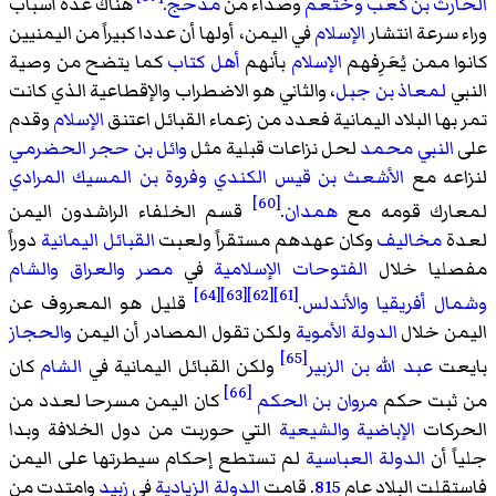
الحارث بن كعب
وخثعم
وصداء من
مذحج
.
هناك عدة أسباب
وراء سرعة انتشار
الإسلام
في اليمن، أولها أن عددا كبيراً من اليمنيين
كانوا ممن يُعَرِفهم
الإسلام
بأنهم
أهل كتاب
كما يتضح من وصية
النبي
لمعاذ بن جبل
، والثاني هو الاضطراب والإقطاعية الذي كانت
تمر بها البلاد اليمانية فعدد من زعماء القبائل اعتنق
الإسلام
وقدم
على
النبي محمد
لحل نزاعات قبلية مثل
وائل بن حجر الحضرمي
لنزاعه مع
الأشعث بن قيس الكندي
وفروة بن المسيك المرادي
[60]
لمعارك قومه مع
همدان
.
قسم الخلفاء الراشدون اليمن
لعدة
مخاليف
وكان عهدهم مستقراً ولعبت
القبائل اليمانية
دوراً
مفصليا خلال
الفتوحات الإسلامية
في
مصر
والعراق
والشام
[64]
[63]
[62]
[61]
وشمال أفريقيا
والأندلس
.
قليل هو المعروف عن
اليمن خلال
الدولة الأموية
ولكن تقول المصادر أن اليمن
والحجاز
[65]
بايعت
عبد الله بن الزبير
ولكن القبائل اليمانية في
الشام
كان
[66]
من ثبت حكم
مروان بن الحكم
كان اليمن مسرحا لعدد من
الحركات
الإباضية
والشيعية
التي حوربت من دول الخلافة وبدا
جلياً أن
الدولة العباسية
لم تستطع إحكام سيطرتها على اليمن
فاستقلت البلاد عام
815
. قامت
الدولة الزيادية
في
زبيد
وامتدت من