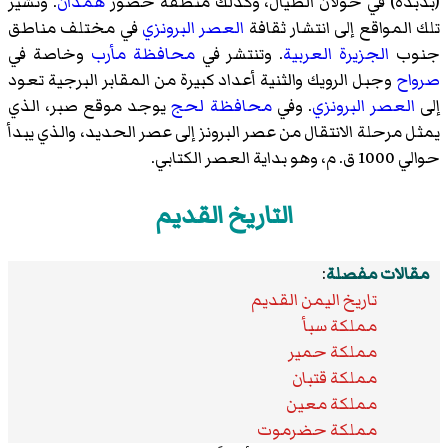
(بدبدة) في
خولان الطيال
، وكذلك منطقة حضور
همدان
. وتشير
تلك المواقع إلى انتشار ثقافة
العصر البرونزي
في مختلف مناطق
جنوب
الجزيرة العربية
. وتنتشر في
محافظة مأرب
وخاصة في
صرواح
وجبل الرويك
والثنية أعداد كبيرة من المقابر البرجية تعود
إلى
العصر البرونزي
. وفي
محافظة لحج
يوجد موقع صبر، الذي
يمثل مرحلة الانتقال من عصر البرونز إلى
عصر الحديد
، والذي يبدأ
حوالي 1000 ق. م، وهو بداية
العصر الكتابي
.
التاريخ القديم
مقالات مفصلة
:
تاريخ اليمن القديم
مملكة سبأ
مملكة حمير
مملكة قتبان
مملكة معين
مملكة حضرموت