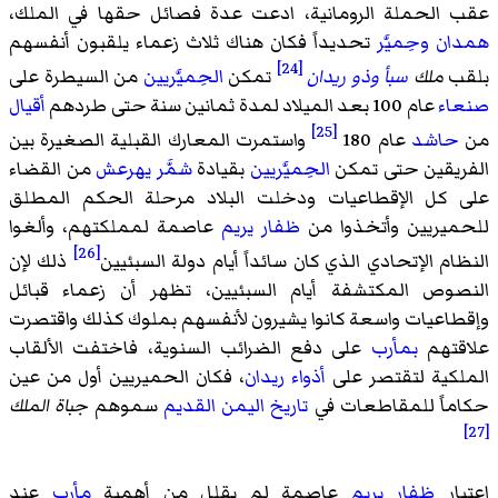
عقب الحملة الرومانية، ادعت عدة فصائل حقها في الملك،
همدان
وحِميَّر
تحديداً فكان هناك ثلاث زعماء يلقبون أنفسهم
[24]
بلقب
ملك
سبأ
وذو ريدان
تمكن
الحِميَّريين
من السيطرة على
صنعاء
عام 100 بعد الميلاد لمدة ثمانين سنة حتى طردهم
أقيال
[25]
من
حاشد
عام 180
واستمرت المعارك القبلية الصغيرة بين
الفريقين حتى تمكن
الحِميَّريين
بقيادة
شمَّر يهرعش
من القضاء
على كل الإقطاعيات ودخلت البلاد مرحلة الحكم المطلق
للحميريين وأتخذوا من
ظفار يريم
عاصمة لمملكتهم، وألغوا
[26]
النظام الإتحادي الذي كان سائداً أيام دولة السبئيين
ذلك لإن
النصوص المكتشفة أيام السبئيين، تظهر أن زعماء قبائل
وإقطاعيات واسعة كانوا يشيرون لأنفسهم بملوك كذلك واقتصرت
علاقتهم
بمأرب
على دفع الضرائب السنوية، فاختفت الألقاب
الملكية لتقتصر على
أذواء
ريدان
، فكان الحميريين أول من عين
حكاماً للمقاطعات في
تاريخ اليمن القديم
سموهم
جباة الملك
[27]
اعتبار
ظفار يريم
عاصمة لم يقلل من أهمية
مأرب
عند