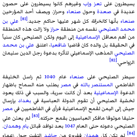
يسيطرون على
تعز
وإب
وغيرهم كانوا يسيطرون على حصون
عديدة في
صعدة
وحول
صنعاء
وحراز. ويصف أحد المؤرخين
[81]
صنعاء
بأنها
كالخرقة
كل شهر عليها حاكم جديد.
علي بن
محمد الصليحي
نفسه من منطقة
حراز
ولا زالت هذه المنطقة
من أهم معاقل
الإسماعيلية
إلى اليوم ولكن الصليحي كان سنياً
في الحقيقة بل والده كان قاضيا
شافعيا
، اعتنق
علي بن محمد
الصليحي
المذهب الإسماعيلي لتأثره بدعوة رجل الدين سليمان
[82]
الزواحي.
سيطر الصليحي على
صنعاء
عام
1040
ثم راسل الخليفة
الفاطمي
المستنصر بالله
في
مصر
يطلب منه السماح باظهار
الدعوة
الإسماعيلية
بعد أن كانت سرية، والسبب في ذلك يعود
لخشية الصليحي أن تقوم الدولة العباسية في
بغداد
بإرسال
جيش إلى اليمن لقمع الإسماعيلية فرأى في الفاطميين في
مصر
[83]
حليفا موثوقا مافكر العباسيون بقمع حركته.
لم يعلن علي
الصليحي دعوته حتى العام
1047
بعد توافد قبائل
يام
وهمدان
.
[84]
لم تكن كل
همدان
ففروع من
حاشد
التفت حول زعماء