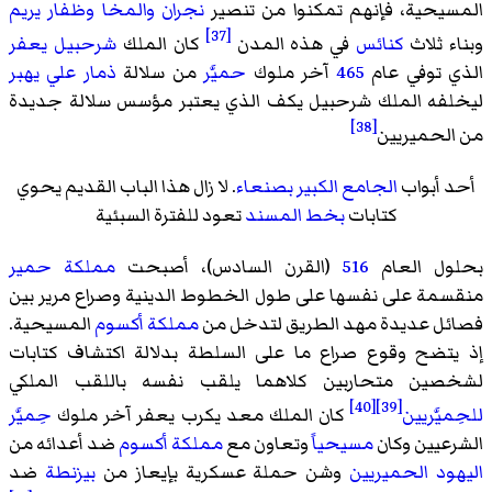
المسيحية، فإنهم تمكنوا من تنصير
نجران
والمخا
وظفار يريم
[37]
وبناء ثلاث
كنائس
في هذه المدن
كان الملك
شرحبيل يعفر
الذي توفي عام
465
آخر ملوك
حميَّر
من سلالة
ذمار علي يهبر
ليخلفه الملك
شرحبيل يكف
الذي يعتبر مؤسس سلالة جديدة
[38]
من الحميريين
أحد أبواب
الجامع الكبير بصنعاء
. لا زال هذا الباب القديم يحوي
كتابات
بخط المسند
تعود للفترة السبئية
بحلول العام
516
(القرن السادس)، أصبحت
مملكة حمير
منقسمة على نفسها على طول الخطوط الدينية وصراع مرير بين
فصائل عديدة مهد الطريق لتدخل من
مملكة أكسوم
المسيحية.
إذ يتضح وقوع صراع ما على السلطة بدلالة اكتشاف كتابات
لشخصين متحاربين كلاهما يلقب نفسه باللقب الملكي
[40]
[39]
للحِميَّريين
كان الملك
معد يكرب يعفر
آخر ملوك
حِميَّر
الشرعيين وكان
مسيحياً
وتعاون مع
مملكة أكسوم
ضد أعدائه من
اليهود الحميريين
وشن حملة عسكرية بإيعاز من
بيزنطة
ضد