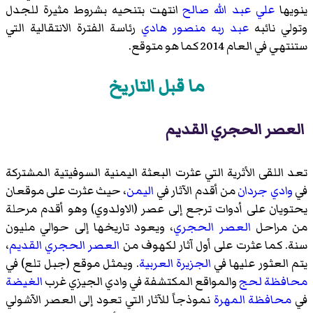
ينويها
علي عبد الله صالح
انتهت بتنحيه بشروط مثيرة للجدل
وتولي نائبه
عبد ربه منصور هادي
رئاسة الفترة الانتقالية التي
ستنتهي في العام 2014 كما هو متوقع.
ما قبل التاريخ
العصر الحجري القديم
تعد اللقى الأثرية التي عثرت البعثة اليمنية السوفيتية المشتركة
في
وادي جردان
من أقدم الآثار في
اليمن
، حيث عثرت على موقعان
يحتويان على أدوات ترجع إلى عصر (
الاولدوي
) وهو أقدم مرحلة
من مراحل
العصر الحجري
، ويعود تاريخها إلى حوالي مليون
سنة. كما عثرت على أول آثار لكهوف من
العصر الحجري القديم
،
يتم العثور عليها في
الجزيرة العربية
. ويمثل موقع (
جبل تلع
) في
محافظة لحج
والمواقع المكتشفة في
وادي الجيزي
غرب
الغيضة
في
محافظة المهرة
نموذجاً للآثار التي تعود إلى
العصر الآشولي