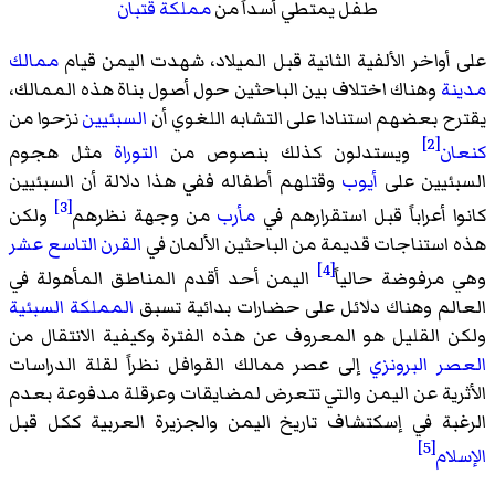
طفل يمتطي أسداً من
مملكة قتبان
على أواخر الألفية الثانية قبل الميلاد، شهدت اليمن قيام
ممالك
مدينة
وهناك اختلاف بين الباحثين حول أصول بناة هذه الممالك،
يقترح بعضهم استنادا على التشابه اللغوي أن
السبئيين
نزحوا من
[2]
كنعان
ويستدلون كذلك بنصوص من
التوراة
مثل هجوم
السبئيين على
أيوب
وقتلهم أطفاله ففي هذا دلالة أن السبئيين
[3]
كانوا أعراباً قبل استقرارهم في
مأرب
من وجهة نظرهم
ولكن
هذه استناجات قديمة من الباحثين الألمان في
القرن التاسع عشر
[4]
وهي مرفوضة حالياً
اليمن أحد أقدم المناطق المأهولة في
العالم وهناك دلائل على حضارات بدائية تسبق
المملكة السبئية
ولكن القليل هو المعروف عن هذه الفترة وكيفية الانتقال من
العصر البرونزي
إلى عصر ممالك القوافل نظراً لقلة الدراسات
الأثرية عن اليمن والتي تتعرض لمضايقات وعرقلة مدفوعة بعدم
الرغبة في إسكتشاف تاريخ اليمن والجزيرة العربية ككل قبل
[5]
الإسلام