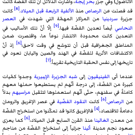
الأناضول) وفي جزر
بحر إيجة
، وأشارت الدلائل أنّ تلك الفضّة كانت
[8]
قد فصلت عن
الرصاص
منذ
الألفية الرابعة قبل الميلاد
.
كانت
جزيرة
سردينيا
من المراكز المهمّة التي شهدت في
العصر
[9]
النحاسي
أيضاً تعدين الفضّة فيها.
إلّا أنّ تلك الأساليب في
التعدين كانت محدودة الانتشار نوعاً ما، واقتصرت ضمن
[6]
المناطق الجغرافية قبل أن تتوسّع في وقت لاحق؛
إذ أنّ
الاكتشافات الأثرية للفضّة في الهند والصين واليابان تعود في
[7]
تاريخها إلى نفس الحقبة التاريخية تقريباً.
عندما أتى
الفينيقيون
إلى
شبه الجزيرة الإيبيرية
وجدوا كمّيات
كبيرة من الفضّة، إلى درجة أنّهم لم يستطيعوا حملها معهم
كاملةً في سفنهم، حتّى أنّهم استعملوها لتثقيل
مراسيهم
بدلاً
[6]
من
الرصاص
.
كانت
النقود الفضّية
في عصر الإغريق والرومان
[4]
دعامةً للاقتصاد،
فالإغريق كانوا قد تمكّنوا من استخراج الفضّة
[6]
من معدن
الغالينا
منذ القرن السابع قبل الميلاد،
كما يعزى
صعود نجم مدينة
أثينا
جزئياً إلى استخراج الفضّة من مناجم