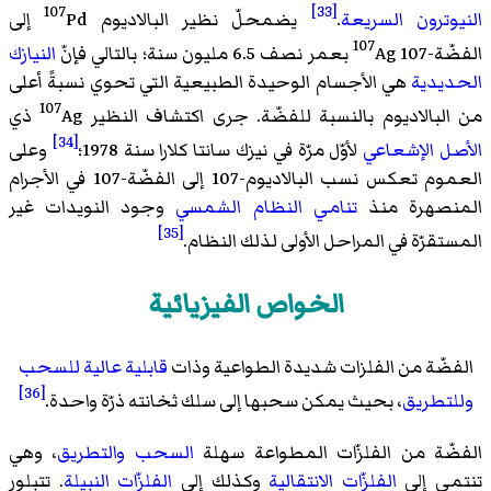
107
[33]
النيوترون السريعة
.
يضمحلّ نظير البالاديوم
Pd إلى
107
الفضّة-107
Ag بعمر نصف 6.5 مليون سنة؛ بالتالي فإنّ
النيازك
الحديدية
هي الأجسام الوحيدة الطبيعية التي تحوي نسبةً أعلى
107
من البالاديوم بالنسبة للفضّة. جرى اكتشاف النظير
Ag ذي
[34]
الأصل الإشعاعي
لأوّل مرّة في نيزك سانتا كلارا سنة 1978؛
وعلى
العموم تعكس نسب البالاديوم-107 إلى الفضّة-107 في الأجرام
المنصهرة منذ
تنامي
النظام الشمسي
وجود النويدات غير
[35]
المستقرّة في المراحل الأولى لذلك النظام.
الخواص الفيزيائية
الفضّة من الفلزات شديدة الطواعية وذات
قابلية عالية للسحب
[36]
وللتطريق
، بحيث يمكن سحبها إلى سلك ثخانته ذرّة واحدة.
الفضّة من الفلزّات المطواعة سهلة
السحب والتطريق
، وهي
تنتمي إلى
الفلزّات الانتقالية
وكذلك إلى
الفلزّات النبيلة
. تتبلور