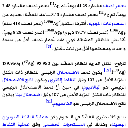
111
بعمر نصف
مقداره 41.29 يوماً، ثم
Ag بعمر نصف مقداره 7.45
112
يوماً، ثم
Ag بعمر نصف مقداره 3.13 ساعة. للفضّة العديد من
108m
المصاوغات النووية
، أكثرها استقراراً
Ag (عمر نصف 418 سنة)
106m
110m
و
Ag (عمر نصف 249.79 يوم) و
Ag (عمر نصف 8.28 يوم).
أمّا باقي النظائر المشعّة فهي ذات أعمار نصف أقلّ من ساعة
[31]
واحدة، ومعظمها أقلّ من ثلاث دقائق.
93
تتراوح الكتل الذرية لنظائر الفضّة بين 92.950 (
Ag) و129.950
[32]
130
(
Ag).
يكون نمط
الاضمحلال
الرئيسي للنظائر ذات الكتل
الذرّية الأقلّ من 107 وفق
التقاط إلكترون
ويكون
ناتج الاضمحلال
الرئيسي هو
البالاديوم
؛ في حين أنّ نمط الاضمحلال الرئيسي
للنظائر ذات الكتل الذرّية الأعلى من 107 وفق
اضمحلال بيتا
ويكون
[31]
ناتج الاضمحلال الرئيسي هو
الكادميوم
.
ينتج كلا نظيري الفضّة في النجوم وفق
عملية التقاط النيوترون
البطيئة
، وكذلك في
المستعرات العظمى
وفق
عملية التقاط