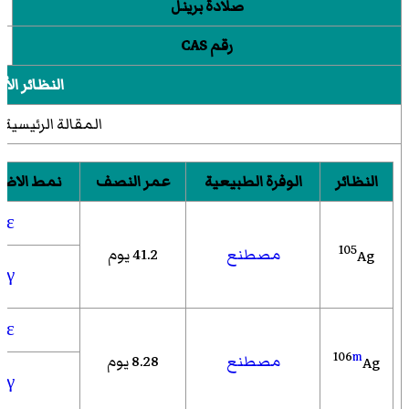
صلادة برينل
4.5
رقم CAS
4
النظائر الأكث
المقالة الرئيسية:
النظائر
الوفرة الطبيعية
عمر النصف
نمط الاض
ε
105
مصطنع
41.2 يوم
Ag
γ
ε
106
m
مصطنع
8.28 يوم
Ag
γ