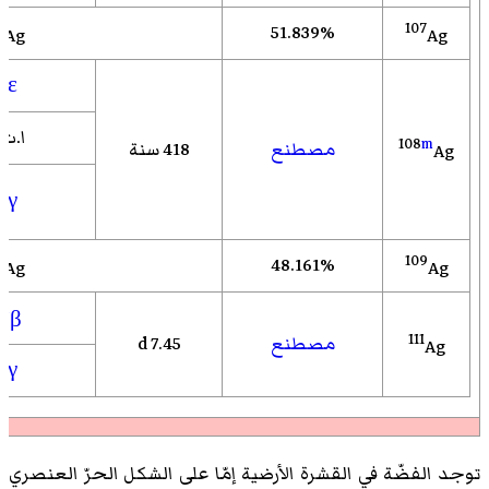
7
107
51.839%
Ag
Ag هو
ε
ا.ت
108
m
مصطنع
418 سنة
Ag
γ
9
109
48.161%
Ag
Ag هو
−
β
111
مصطنع
7.45 d
Ag
γ
توجد الفضّة في القشرة الأرضية إمّا على الشكل الحرّ العنصري