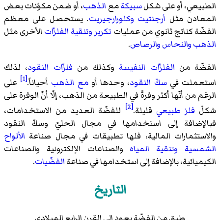
الطبيعي، أو على شكل
سبيكة
مع
الذهب
، أو ضمن مكوّنات بعض
المعادن مثل
أرجنتيت
وكلورارجيريت
. يستحصل على معظم
الفضّة كناتج ثانوي من عمليات
تكرير
وتنقية الفلزّات
الأخرى مثل
الذهب
والنحاس
والرصاص
.
الفضّة من
الفلزّات النفيسة
وكذلك من
فلزّات النقود
، لذلك
[1]
استعملت في
سكّ النقود
، وحدها أو
مع الذهب
أحياناً.
على
الرغم من أنّها أكثر وفرةً في الطبيعة من الذهب، إلّا أنّ الوفرة على
[2]
شكلّ
فلز طبيعي
قليلة.
للفضّة العديد من الاستخدامات،
فبالإضافة إلى استخدامها في مجال الحليّ وسكّ النقود
والاستثمارات المالية، فلها تطبيقات في مجال صناعة
الألواح
الشمسية
وتنقية المياه
والصناعات الإلكترونية والصناعات
الكيميائية، بالإضافة إلى استخدامها في صناعة
الفضّيات
.
التاريخ
طبق من الفضّة يعود إلى القرن الرابع الميلادي