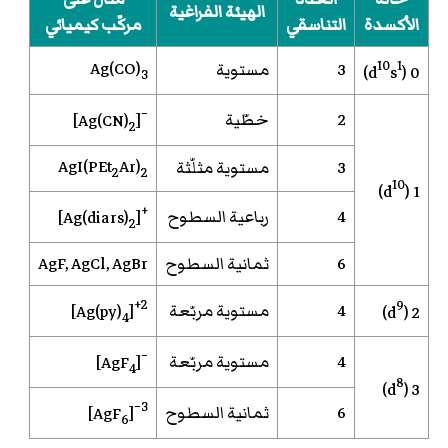
الهيئة الفراغية
الأكسدة
التناسقي
مركّب كيميائي
10
1
Ag(CO)
3
مستوية
)
s
0 (d
3
−
2
خطّية
]
[Ag(CN)
2
AgI(PEt
Ar)
3
مستوية مثلّثة
2
2
10
)
1 (d
+
4
رباعية السطوح
]
[Ag(diars)
2
6
ثمانية السطوح
AgF, AgCl, AgBr
2+
9
4
مستوية مربّعة
]
[Ag(py)
)
2 (d
4
−
4
مستوية مربّعة
]
[AgF
4
8
)
3 (d
3−
6
ثمانية السطوح
]
[AgF
6