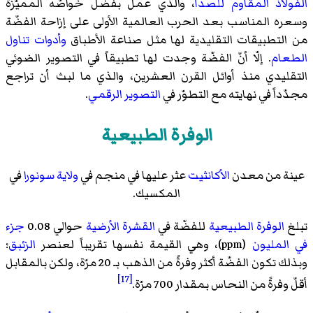
الفولاذ المقاوم للصدأ
، والذي عمل بفضل خواصّه المميّزة
وسعره المناسب بعد الحرب العالمية الأولى على إزاحة الفضّة
من التطبيقات التقليدية لها مثل صناعة الأطباق
وأدوات تناول
الطعام
. إلّا أنّ الفضّة وجدت لها تطبيقاً في التصوير الضوئي
التقليدي منذ أوائل القرن العشرين، والذي ما لبث أن تراجع
مجدّداً في نهايته مع التطوّر في
التصوير الرقمي
.
الوفرة الطبيعية
عينة من معدن
الأكانثيت
عثر عليها في منجم في
ولاية سونورا
في
المكسيك.
تبلغ
الوفرة الطبيعية
للفضّة في
القشرة الأرضية
حوالي 0.08
جزء
في المليون
(ppm)، وهي القيمة نفسها تقريباً لعنصر
الزئبق
؛
وبذلك تكون الفضّة أكثر وفرةً من الذهب بـ 20 مرّة، ولكن بالمقابل
[17]
أقلّ وفرةً من النحاس بمقدار 700 مرّة.