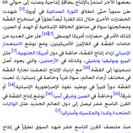
بعضها الآخر استمرّ بالإنتاج بطاقةٍ إنتاجية وصلت إلى حوالي 50
[7]
طن سنوياً حتّى انطلاق
الثورة الصناعية
في أوروبّا.
شهدت
الحضارات الأخرى خلال تلك الفترة أيضاً تطوّراً في استخراج الفضّة
ومعالجتها سواءً في مناطق الخلافة الإسلامية أو الهند أو الصين،
[13]
[7]
كذلك الأمر في حضارات أمريكا الوسطى.
عثر على العديد من
خامات الفضّة في القارّتين الأمريكيتين، ومع توسّع
الاستعمار
[7]
الإسباني
ازداد إنتاج الفضّة، خاصّة في دول
أمريكا الجنوبية
،
مثل
البيرو
وبوليفيا
وتشيلي
، وكذلك في
الأرجنتين
، والتي يعود أصل
[10]
تسميتها إلى الفضّة.
مع ازدياد الإنتاج انتعشت تجارة الفضّة
في مختلف أرجاء العالم، سواءً غرباً وخاصة في إسبانيا، إذ لعبت
[14]
الفضّة دوراً كبيراً في توطيد نفوذ الإمبراطورية الإسبانية؛
أو
[16]
[15]
شرقاً،
وخاصّةً في
الصين
وشرقي آسيا
.
توسّع إنتاج الفضّة في
القرن التاسع عشر ليصل إلى دول العالم الجديد مثل
الولايات
[7]
المتحدة
وكندا
والمكسيك
وأستراليا
.
منذ منتصف القرن التاسع عشر شهد السوق تطوّراً في إنتاج