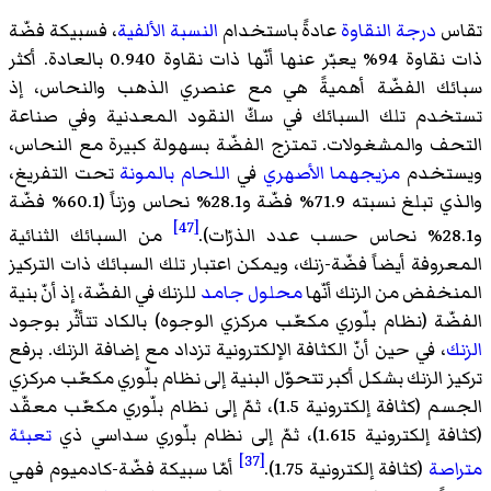
تقاس
درجة النقاوة
عادةً باستخدام
النسبة الألفية
، فسبيكة فضّة
ذات نقاوة 94% يعبّر عنها أنّها ذات نقاوة 0.940 بالعادة. أكثر
سبائك الفضّة أهميةً هي مع عنصري الذهب والنحاس، إذ
تستخدم تلك السبائك في سكّ النقود المعدنية وفي صناعة
التحف والمشغولات. تمتزج الفضّة بسهولة كبيرة مع النحاس،
ويستخدم
مزيجهما الأصهري
في
اللحام بالمونة
تحت التفريغ،
والذي تبلغ نسبته 71.9% فضّة و28.1% نحاس وزناً (60.1% فضّة
[47]
و28.1% نحاس حسب عدد الذرّات).
من السبائك الثنائية
المعروفة أيضاً فضّة-زنك، ويمكن اعتبار تلك السبائك ذات التركيز
المنخفض من الزنك أنّها
محلول جامد
للزنك في الفضّة، إذ أنّ بنية
الفضّة (نظام بلّوري مكعّب مركزي الوجوه) بالكاد تتأثّر بوجود
الزنك
، في حين أنّ الكثافة الإلكترونية تزداد مع إضافة الزنك. برفع
تركيز الزنك بشكل أكبر تتحوّل البنية إلى نظام بلّوري مكعّب مركزي
الجسم (كثافة إلكترونية 1.5)، ثمّ إلى نظام بلّوري مكعّب معقّد
(كثافة إلكترونية 1.615)، ثمّ إلى نظام بلّوري سداسي ذي
تعبئة
[37]
متراصة
(كثافة إلكترونية 1.75).
أمّا سبيكة فضّة-كادميوم فهي