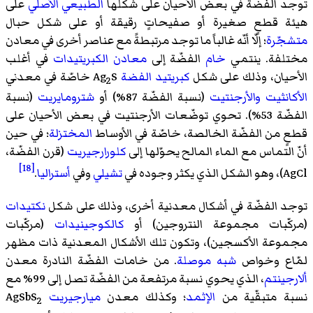
توجد الفضّة في بعض الأحيان على شكلها
الطبيعي الأصلي
على
هيئة قطعٍ صغيرة أو صفيحاتٍ رقيقة أو على شكل حبال
متشجّرة
؛ إلّا أنّه غالباً ما توجد مرتبطةً مع عناصر أخرى في معادن
مختلفة. ينتمي
خام
الفضّة إلى
معادن الكبريتيدات
في أغلب
الأحيان، وذلك على شكل
كبريتيد الفضة
Ag
S خاصّة في معدني
2
الأكانثيت
والأرجنتيت
(نسبة الفضّة 87%) أو
شترومايريت
(نسبة
الفضّة 53%). تحوي توضّعات الأرجنتيت في بعض الأحيان على
قطعٍ من الفضّة الخالصة، خاصّة في الأوساط
المختزلة
؛ في حين
أنّ التماس مع الماء المالح يحوّلها إلى
كلورارجيريت
(قرن الفضّة،
[18]
AgCl)، وهو الشكل الذي يكثر وجوده في
تشيلي
وفي
أستراليا
.
توجد الفضّة في أشكال معدنية أخرى، وذلك على شكل
نكتيدات
(مركّبات مجموعة النتروجين) أو
كالكوجينيدات
(مركّبات
مجموعة الأكسجين)، وتكون تلك الأشكال المعدنية ذات مظهر
لمّاع وخواص
شبه موصلة
. من خامات الفضّة النادرة معدن
ألارجينتم
، الذي يحوي نسبة مرتفعة من الفضّة تصل إلى 99% مع
نسبة متبقّية من
الإثمد
؛ وكذلك معدن
ميارجيريت
AgSbS
2