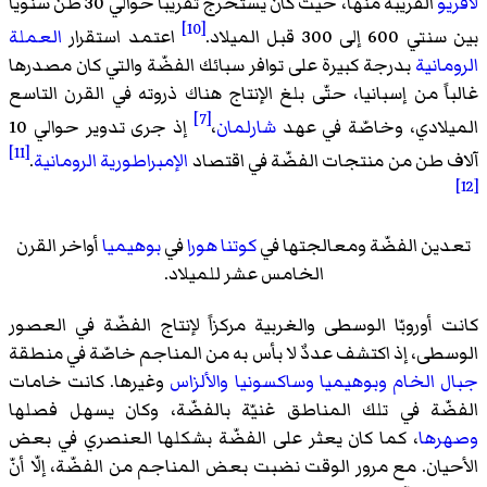
لافريو
القريبة منها، حيث كان يستخرج تقريباً حوالي 30 طنّ سنوياً
[10]
بين سنتي 600 إلى 300 قبل الميلاد.
اعتمد استقرار
العملة
الرومانية
بدرجة كبيرة على توافر سبائك الفضّة والتي كان مصدرها
غالباً من إسبانيا، حتّى بلغ الإنتاج هناك ذروته في القرن التاسع
[7]
الميلادي، وخاصّة في عهد
شارلمان
،
إذ جرى تدوير حوالي 10
[11]
آلاف طن من منتجات الفضّة في اقتصاد
الإمبراطورية الرومانية
.
[12]
تعدين الفضّة ومعالجتها في
كوتنا هورا
في
بوهيميا
أواخر القرن
الخامس عشر للميلاد.
كانت أوروبّا الوسطى والغربية مركزاً لإنتاج الفضّة في العصور
الوسطى، إذ اكتشف عددٌ لا بأس به من المناجم خاصّة في منطقة
جبال الخام
وبوهيميا
وساكسونيا
والألزاس
وغيرها. كانت خامات
الفضّة في تلك المناطق غنيّة بالفضّة، وكان يسهل فصلها
وصهرها
، كما كان يعثر على الفضّة بشكلها العنصري في بعض
الأحيان. مع مرور الوقت نضبت بعض المناجم من الفضّة، إلّا أنّ