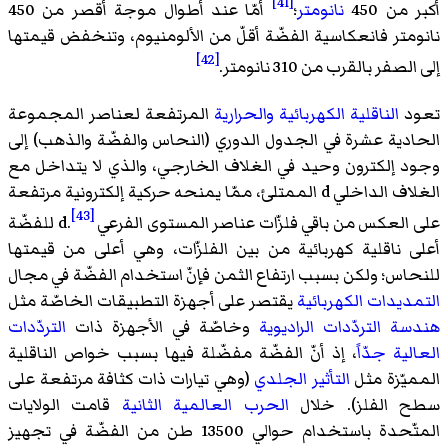
[41]
أكبر من 450
نانومتر
؛
أمّا عند أطوال موجة أقصر من 450
نانومتر فانعكاسية الفضّة أقلّ من الألومنيوم، وتنخفض قيمتها
[42]
إلى الصفر بالقرب من 310 نانومتر.
تعود
الناقلية الكهربائية
والحرارية
المرتفعة لعناصر المجموعة
الحادية عشرة في الجدول الدوري (النحاس والفضّة والذهب) إلى
وجود إلكترون وحيد في الغلاف الخارجي، والذي لا يتداخل مع
الغلاف الداخلي d الممتلئ، ممّا يمنحه حركية إلكترونية مرتفعة
[43]
على العكس من باقي فلزّات عناصر المستوى الفرعي d.
للفضّة
أعلى ناقلية كهربائية من بين الفلزّات، وهي أعلى من قيمتها
للنحاس؛ ولكن بسبب ارتفاع الثمن فإنّ استخدام الفضّة في مجال
التمديدات الكهربائية
يقتصر على أجهزة التطبيقات الخاصّة مثل
هندسة التردّدات الراديوية
وخاصّة في الأجهزة ذات
التردّدات
العالية جدّاً
، إذ أنّ الفضّة مفضّلة فيها بسبب خواص الناقلية
المميّزة مثل
التأثير الجلدي
(وهي تيارات ذات كثافة مرتفعة على
سطح الفلز). خلال
الحرب العالمية الثانية
قامت الولايات
المتّحدة باستخدام حوالي 13500 طن من الفضّة في تجهيز