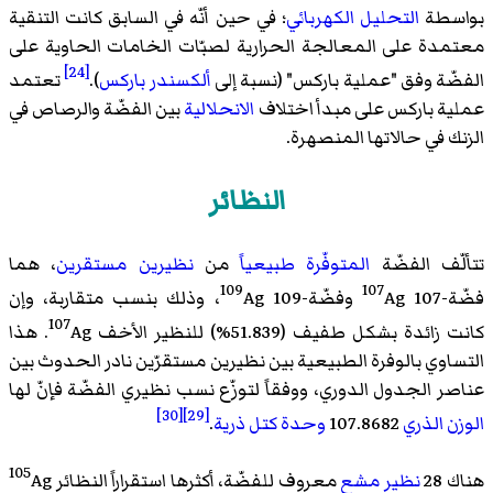
بواسطة
التحليل الكهربائي
؛ في حين أنّه في السابق كانت التنقية
معتمدة على المعالجة الحرارية لصبّات الخامات الحاوية على
[24]
الفضّة وفق "عملية باركس" (نسبة إلى
ألكسندر باركس
).
تعتمد
عملية باركس على مبدأ اختلاف
الانحلالية
بين الفضّة والرصاص في
الزنك في حالاتها المنصهرة.
النظائر
تتألّف الفضّة
المتوفّرة طبيعياً
من
نظيرين
مستقرين
، هما
109
107
فضّة-107
Ag وفضّة-109
Ag، وذلك بنسب متقاربة، وإن
107
كانت زائدة بشكل طفيف (51.839%) للنظير الأخف
Ag. هذا
التساوي بالوفرة الطبيعية بين نظيرين مستقرّين نادر الحدوث بين
عناصر الجدول الدوري، ووفقاً لتوزّع نسب نظيري الفضّة فإنّ لها
[30]
[29]
الوزن الذري
107.8682
وحدة كتل ذرية
.
105
هناك 28
نظير مشع
معروف للفضّة، أكثرها استقراراً النظائر
Ag