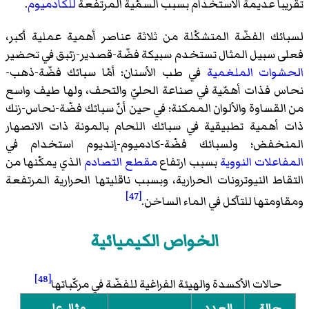
تقريباً عديمة الاستخدام بسبب السمّية المرتفعة
للكادميوم
.
لسبائك الفضّة المتشكّلة من ثلاثة عناصر أهمية عملية أكبر،
فعلى سبيل المثال تستخدم سبيكة فضّة-قصدير-زئبق في تحضير
الحشوات الملغمية
في طب الأسنان؛ أمّا سبائك فضّة-ذهب-
نحاس فذات أهمّية في صناعة الحليّ والتحف، ولها طيف واسع
من القساوة والألوان الممكنة؛ في حين أنّ سبائك فضّة-نحاس-زنك
ذات أهمية تطبيقية في سبائك اللحام بالمونة ذات الانصهار
المنخفض؛ ولسبائك فضّة-كادميوم-إنديوم استخدام في
المفاعلات النووية
بسبب ارتفاع
مقطع التصادم
الذي يمكّنها من
التقاط النيوترونات الحرارية، وبسبب ناقليتها الحرارية المرتفعة
[47]
ومقاومتها للتآكل في الماء الساخن.
الخواص الكيميائية
[48]
حالات الأكسدة والهيئة الفراغية للفضّة في مركّباتها
حالة
العدد
مثال على