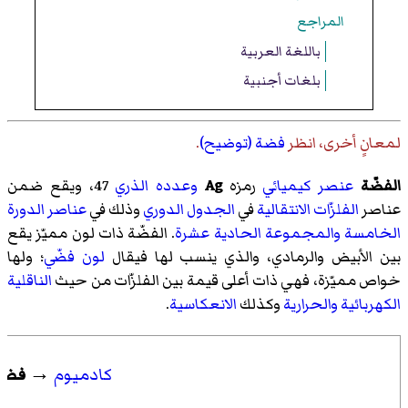
المراجع
باللغة العربية
بلغات أجنبية
لمعانٍ أخرى، انظر
فضة (توضيح)
.
الفضّة
عنصر كيميائي
رمزه
Ag
وعدده الذري
47، ويقع ضمن
عناصر
الفلزّات الانتقالية
في
الجدول الدوري
وذلك في
عناصر الدورة
الخامسة
والمجموعة الحادية عشرة
. الفضّة ذات لون مميّز يقع
بين الأبيض والرمادي، والذي ينسب لها فيقال
لون فضّي
؛ ولها
خواص مميّزة، فهي ذات أعلى قيمة بين الفلزّات من حيث
الناقلية
الكهربائية
والحرارية
وكذلك
الانعكاسية
.
كادميوم
→
فضة