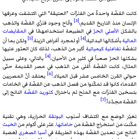
كانت الفضّة واحدةً من الفلزّات "العتيقة" التي اكتشفت وعرفها
[3]
الإنسان منذ التاريخ القديم،
وأتاح وجود فلزّي الفضّة والذهب
بالشكل
الأصلي الحرّ
في الطبيعة استخدامهمّا في
المقايضات
[5]
[4]
المالية
بأشكالها البدائية؛
أو لمجرد أغراض الزينة.
ولكن بما أن
للفضّة
تفاعلية كيميائية
أكبر من الذهب، لذلك كان العثور عليها
[4]
بشكلها الحرّ صعباً في كثيرٍ من الأحيان،
بالتالي، وعلى سبيل
المثال، كانت الفضّة أغلى من الذهب في مصر القديمة حتّى
[6]
حوالي القرن الخامس عشر قبل الميلاد.
يعتقد أنّ المصريين
القدماء كانوا قد تمكّنوا من فصل الذهب عن الفضّة في الخامات
بتسخين الفلزّات مع الملح ثم باختزال
كلوريد الفضّة
الناتج إلى
[7]
الفضّة مجدّداً.
تغيّر الوضع مع اكتشاف أسلوب
البوتقة
الحرارية، وهي تقنية
مكّنت من استخراج الفضّة من
خاماتها
. عثر على أكوام من
الخبث
الناتج عن تعدين الفضّة بهذه الطريقة في
آسيا الصغرى
(هضبة