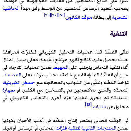
قدرة على انتزاع الأكسجين من الفلزّات الموجودة في الوسط.
يسحب أكسيد الرصاص المنصهر من الوسط وفق مبدأ
الخاصّية
[28]
[27]
[26]
الشعرية
إلى بطانة
موقد الكانون
.
التنقية
تنقّى الفضّة أثناء عمليات التحليل الكهربائي للفلزّات المرافقة
حيث يحصل عليها كناتج ثانوي مرتفع القيمة. فعلى سبيل المثال
أثناء تنقية النحاس يترسّب على
المهبط
ضمن عمليات إنتاجه، في
حين أن الفضّة المترافقة مع خامة النحاس تترسّب على
المصعد
.
تؤخذ الفضّة وتنقّى من الشوائب بالمعالجة مع
حمض الكبريتيك
الممدّد والغنيّ بالأكسجين ثم بالتسخين مع الكلس أو
صهارة
السيليكا؛ ثم يجرى تنقيتها مرّة أخرى بالتحليل الكهربائي في
[18]
محلول من
النترات
.
في الوقت الحالي يقتصر إنتاج الفضّة في أغلب الأحيان بكونها
ضمن
المنتجات الثانوية
لتنقية فلزّات
النحاس أو الرصاص أو الزنك