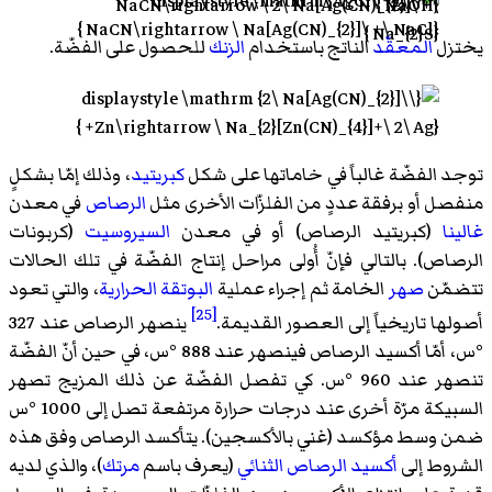
يختزل
المعقّد
الناتج باستخدام
الزنك
للحصول على الفضّة.
.
توجد الفضّة غالباً في خاماتها على شكل
كبريتيد
، وذلك إمّا بشكلٍ
منفصل أو برفقة عددٍ من الفلزّات الأخرى مثل
الرصاص
في معدن
غالينا
(كبريتيد الرصاص) أو في معدن
السيروسيت
(كربونات
الرصاص). بالتالي فإنّ أُولى مراحل إنتاج الفضّة في تلك الحالات
تتضمّن
صهر
الخامة ثم إجراء عملية
البوتقة الحرارية
، والتي تعود
[25]
أصولها تاريخياً إلى العصور القديمة.
ينصهر الرصاص عند 327
°س، أمّا أكسيد الرصاص فينصهر عند 888 °س، في حين أنّ الفضّة
تنصهر عند 960 °س. كي تفصل الفضّة عن ذلك المزيج تصهر
السبيكة مرّة أخرى عند درجات حرارة مرتفعة تصل إلى 1000 °س
ضمن وسط مؤكسد (غني بالأكسجين). يتأكسد الرصاص وفق هذه
الشروط إلى
أكسيد الرصاص الثنائي
(يعرف باسم
مرتك
)، والذي لديه