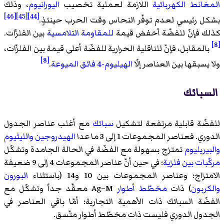
المغانط الكهربائية
اللازمة لعملية تخصيب
اليورانيوم
، وذلك
[46]
[45]
[44]
بشكل رئيسي لعدم توفّر النحاس وقت الحرب حينئذٍ.
كذلك فإنّ للفضّة أخفض قيمة
للمقاومة التلامسية
بين الفلزّات.
[8]
بالمقابل، فإنّ للناقلية الحرارية للفضّة أعلى قيمة بين الفلزّات،
[8]
ولا يسبقها بين العناصر إلّا
الهيليوم-4
فائق الميوعة
.
السبائك
للفضّة قابلية مرتفعة لتشكيل
سبائك
مع أغلب عناصر الجدول
الدوري. فعناصر المجموعات 1 إلى 3 ما عدا
الهيدروجين
والليثيوم
والبيريليوم
تمتزج بسهولة مع الفضّة في الحالة الجامدة وتشكّل
مركّبات بين فلزية
؛ في حين أنّ عناصر المجموعات 4 إلى 9 ضعيفة
الامتزاج؛ وعناصر المجموعات بين 10 و14 (باستثناء
البورون
والكربون
) ذات
مخطّط أطوار
Ag–M معقّد جداً وتشكّل مع
الفضّة السبائك ذات الأهمية التجارية؛ أمّا باقي العناصر في
الجدول الدوري فليست ذات مخطّط أطوار متّسق.