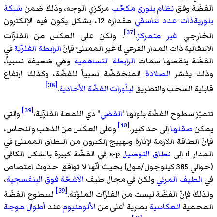
الفضّة وفق
نظام بلوري مكعّب
مركزي الوجه، وذلك ضمن
شبكة
بلوريةذات
عدد تناسقي
مقداره 12، بشكل يكون فيه الإلكترون
[37]
الخارجي
غير متمركز
.
. ولكن على العكس من الفلزّات
الانتقالية ذات المدار الفرعي d غير الممتلئ فإنّ
الرابطة الفلزّية
في
الفضّة ينقصها سمات
الرابطة التساهمية
وهي ضعيفة نسبياً،
وذلك يفسّر
الصلادة
المنخفضّة نسبياً للفضّة، وكذلك ارتفاع
[38]
قابلية السحب والتطريق
لبلّورات الفضّة الأحادية
.
[39]
تتميّز سطوح الفضّة بلونها "
الفضي
" ذي اللمعة الفلزّية،
والتي
[40]
يمكن
صقلها
إلى حد كبير.
وعلى العكس من الذهب والنحاس،
فإنّ الطاقة اللازمة لإثارة وتهييج إلكترون من النطاق الممتلئ في
المدار d إلى
نطاق التوصيل
s-p في الفضّة كبيرة بالشكل الكافي
(حوالي 385 كيلوجول/مول) بحيث أنّها لا توافق حدوث امتصاص
في
الطيف المرئي
ولكن في مجال طيف
الأشعّة فوق البنفسجية
،
[39]
ولذلك فإنّ الفضّة ليست من الفلزّات الملوّنة.
لسطوح الفضّة
المحمية
انعكاسية
بصرية أعلى من
الألومنيوم
عند
أطوال موجة