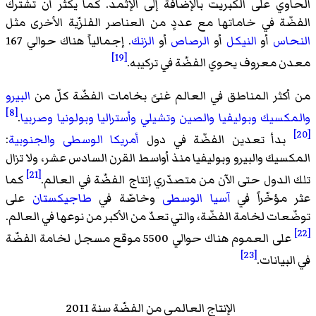
الحاوي على الكبريت بالإضافة إلى الإثمد. كما يكثر أن تشترك
الفضّة في خاماتها مع عددٍ من العناصر الفلزّية الأخرى مثل
النحاس
أو
النيكل
أو
الرصاص
أو
الزنك
. إجمالياً هناك حوالي 167
[19]
معدن معروف يحوي الفضّة في تركيبه.
من أكثر المناطق في العالم غنىً بخامات الفضّة كلّ من
البيرو
[8]
والمكسيك
وبوليفيا
والصين
وتشيلي
وأستراليا
وبولونيا
وصربيا
.
[20]
بدأ تعدين الفضّة في دول
أمريكا الوسطى
والجنوبية
:
المكسيك والبيرو وبوليفيا منذ أواسط القرن السادس عشر، ولا تزال
[21]
تلك الدول حتى الآن من متصدّري إنتاج الفضّة في العالم.
كما
عثر مؤخّراً في
آسيا الوسطى
وخاصّة في
طاجيكستان
على
توضّعات لخامة الفضّة، والتي تعدّ من الأكبر من نوعها في العالم.
[22]
على العموم هناك حوالي 5500 موقع مسجل لخامة الفضّة
[23]
في البيانات.
الإنتاج العالمي من الفضّة سنة 2011