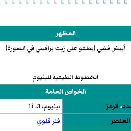
المظهر
أبيض فضي (يطفو على زيت برافيني في الصورة)
الخطوط الطيفية لليثيوم
الخواص العامة
دد
،
الرمز
ليثيوم، 3، Li
العنصر
فلز قلوي