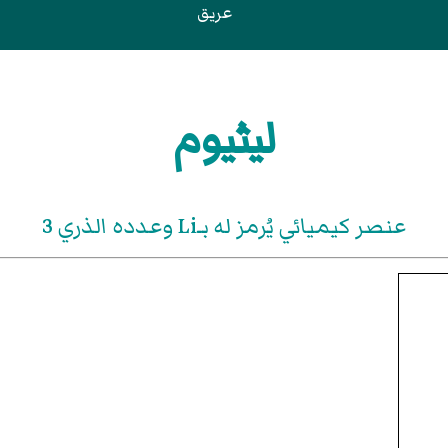
عريق
ليثيوم
عنصر كيميائي يُرمز له بـLi وعدده الذري 3