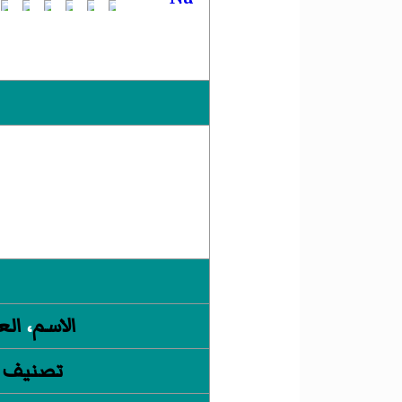
الاسم
،
الع
تصنيف 