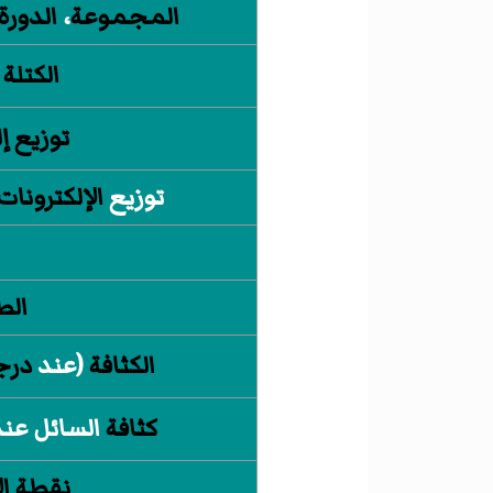
المجموعة
،
الدورة
الكتلة 
توزيع إ
توزيع
الإلكترونات
الط
الكثافة
(عند
درج
كثافة
السائل عن
نقطة ال