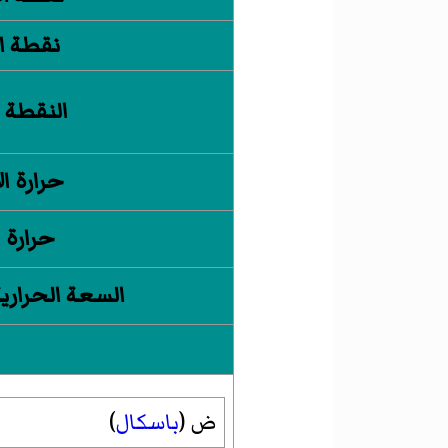
نقطة ا
النقطة 
حرارة ا
حرارة 
السعة الحرارية
ض (
باسكال
)