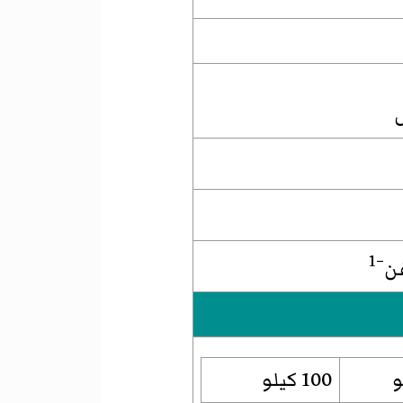
−1
ن
100 كيلو