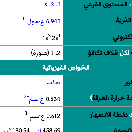
،
المستوى الفرعي
1
،
2
،
s
−1
الذرية
6.941
غ·مول
2
1
لكتروني
1s
2s
لكل
غلاف تكافؤ
2، 1 (
صورة
)
الخواص الفيزيائية
ور
صلب
−3
ة حرارة الغرفة
)
0.534
غ·سم
−3
د
نقطة الانصهار
0.512 غ·سم
انصهار
453.69
ك
، 180.54
°س