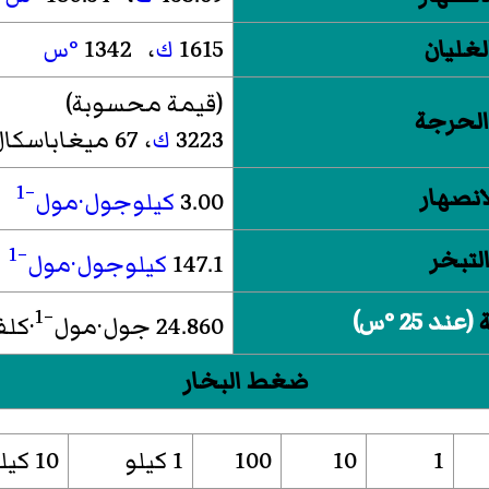
لغليان
1615
ك
، 1342
°س
(قيمة محسوبة)
الحرجة
3223
ك
، 67 ميغاباسكال
−1
لانصهار
3.00
كيلوجول·مول
−1
التبخر
147.1
كيلوجول·مول
−1
(عند 25 °س)
24.860 جول·مول
·كلف
ضغط البخار
1
10
100
1 كيلو
10 كيلو