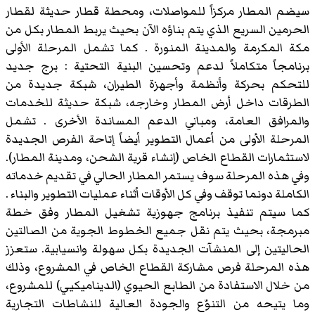
سيضم المطار مركزاً للمواصلات، ومحطة قطار حديثة لقطار
الحرمين السريع الذي يتم بناؤه الآن بحيث يربط المطار بكل من
مكة المكرمة والمدينة المنورة . كما تشمل المرحلة الأولى
برنامجاً متكاملاً لدعم وتحسين البنية التحتية : برج جديد
للتحكم بحركة وأنظمة وأجهزة الطيران، شبكة جديدة من
الطرقات داخل أرض المطار وخارجه، شبكة حديثة للخدمات
والمرافق العامة، ومباني الدعم المساندة الأخرى . تشمل
المرحلة الأولى من أعمال التطوير أيضاً إتاحة الفرص الجديدة
لاستثمارات القطاع الخاص (إنشاء قرية الشحن، ومدينة المطار).
وفي هذه المرحلة سوف يستمر المطار الحالي في تقديم خدماته
الكاملة دونما توقف وفي كل الأوقات أثناء عمليات التطوير والبناء .
كما سيتم تنفيذ برنامج جهوزية تشغيل المطار وفق خطة
مبرمجة، بحيث يتم نقل جميع الخطوط الجوية من الصالتين
الحاليتين إلى المنشآت الجديدة بكل سهولة وانسيابية. ستعزز
هذه المرحلة فرص مشاركة القطاع الخاص في المشروع، وذلك
من خلال الاستفادة من الطابع الحيوي (الديناميكيي) للمشروع،
وما يتيحه من التنوّع والجودة العالية للنشاطات التجارية