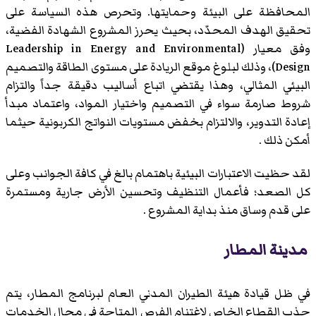
المحافظة على البيئة وحمايتها. وتحرص هذه السياسة على
تحقيق الهدف المحدّد، بحيث يحرز المشروع الشهادة الفضية،
وفق معيار (Leadership in Energy and Environmental
Design)، وذلك لبلوغ موقع الريادة على مستوى الطاقة والتصميم
البيئي المثالي، وهذا يقتضي اتباع أساليب دقيقة جداً والتزام
شروط صارمة سواء في التصميم واختيار المواد، واعتماد مبدأ
إعادة التدوير، والالتزام بخفض مستويات النواتج الكربونية حيثما
أمكن ذلك .
لقد حظيت الاعتبارات البيئية باهتمام بالغ في كافة الجوانب وعلى
كل الصعد؛ فأعمال التنظيف وتحسين الأرض جارية ومستمرة
على قدم وساق منذ بداية المشروع .
مدينة المطار
في ظل قيادة هيئة الطيران المدني العام لبرنامج المطار، يتم
جذب القطاع الخاص لاغتنام الفرص المتاحة في مجال الخدمات