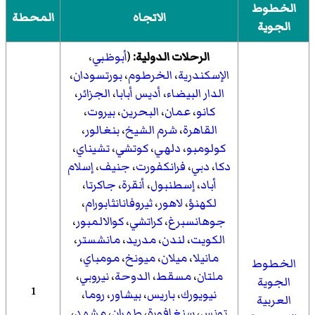
الخطوط
الاتجاه
المحطة
الجوية
الرحلات الدولية:
(
أبوظبي
،
الإسكندرية
،
الخرطوم
،
بورتسودان
،
الدار البيضاء
،
أديس أبابا
،
الجزائر
،
كانو
،
عمان
،
البحرين
،
بيروت
،
القاهرة
،
شرم الشيخ
،
بنغالور
،
كولومبو
،
دلهي
،
كوتشي
،
تشيناي
،
دكا
،
دبي
،
فرانكفورت
،
جنيف
،
إسلام
أباد
،
إسطنبول
،
أنقرة
،
جاكرتا
،
لكهنؤ
،
لاهور
،
ثيروفانانثابورام
،
جوهانسبرغ
،
كراتشي
،
كوالالمبور
،
الكويت
،
لندن
،
مدريد
،
مانشستر
،
مانيلا
،
ميلان
،
ميونخ
،
مومباي
،
الخطوط
ملتان
،
مسقط
،
الدوحة
،
نيروبي
،
الجوية
1
نيويورك
،
باريس
،
بيشاور
،
روما
،
العربية
تونس
،
سنغافورة
،
طهران
،
مشهد
،