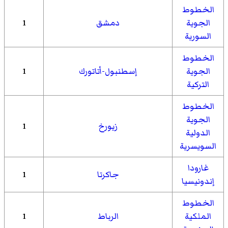
الخطوط
الجوية
دمشق
1
السورية
الخطوط
الجوية
إسطنبول-أتاتورك
1
التركية
الخطوط
الجوية
زيورخ
1
الدولية
السويسرية
غارودا
جاكرتا
1
إندونيسيا
الخطوط
الملكية
الرباط
1