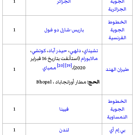
الجوية
الجزائر
1
الجزائرية
الخطوط
الجوية
باريس-شارل دو غول
1
الفرنسية
تشيناي
،
دلهي
،
حيدر آباد
،
كوتشي
،
مالابورام
(استأنفت بتاريخ 16 فبراير
[20]
[19]
2020)،
ممباي
طيران الهند
1
الحج:
مطار أورانجاباد
،
Bhopal
الخطوط
الجوية
فيينا
1
النمساوية
بي إم أي
لندن
1