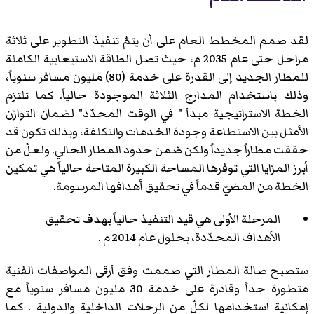
لقد صمم المخطط العام على أن يتمّ تنفيذ التطوير على ثلاثة
مراحل حتى عام 2035 م، حيث تصل الطاقة الاستيعابية الكاملة
للمطار الجديد إلى القدرة على خدمة (80) مليون مسافر سنوياً،
وذلك باستخدام المدارج الثلاثة الموجودة حالياً. كما تلتزم
الخطة الاستراتيجية مبدأ " في الوقت المحدّد" لضمان التوازن
الأمثل بين الاستطاعة وجودة الخدمات والتكلفة، وبذلك تكون قد
حققت مطاراً جديداً ولكن ضمن حدود المطار الحالي. ولعلّ من
أبرز المزايا التي توفرها المساحة الكبيرة المتاحة حالياً هي تمكين
الخطة من المضيّ قدماً في تحقيق أهدافها المرسومة.
المرحلة الأولى هي قيد التنفيذ حالياً بهدف تحقيق
الأهداف المحدّدة، بحلول عام 2014 م .
ستصبح صالة المطار التي صممت وفق أرقى المواصفات الفنية
متطورة جداً وقادرة على خدمة 30 مليون مسافر سنوياً مع
إمكانية استخدامها لكلّ من الرحلات الداخلية والدولية . كما