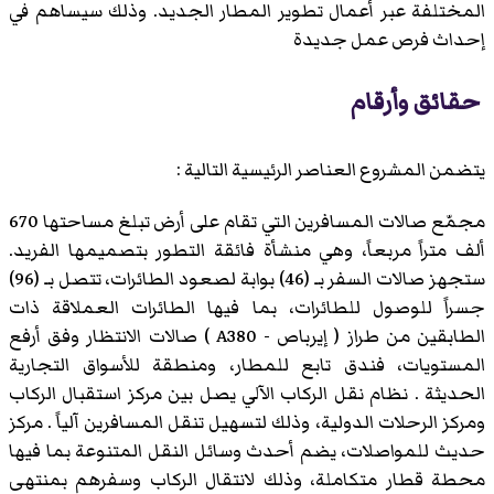
المختلفة عبر أعمال تطوير المطار الجديد. وذلك سيساهم في
إحداث فرص عمل جديدة
حقائق وأرقام
يتضمن المشروع العناصر الرئيسية التالية :
مجمّع صالات المسافرين التي تقام على أرض تبلغ مساحتها 670
ألف متراً مربعاً، وهي منشأة فائقة التطور بتصميمها الفريد.
ستجهز صالات السفر بـ (46) بوابة لصعود الطائرات، تتصل بـ (96)
جسراً للوصول للطائرات، بما فيها الطائرات العملاقة ذات
الطابقين من طراز ( إيرباص - A380 ) صالات الانتظار وفق أرفع
المستويات، فندق تابع للمطار، ومنطقة للأسواق التجارية
الحديثة . نظام نقل الركاب الآلي يصل بين مركز استقبال الركاب
ومركز الرحلات الدولية، وذلك لتسهيل تنقل المسافرين آلياً . مركز
حديث للمواصلات، يضم أحدث وسائل النقل المتنوعة بما فيها
محطة قطار متكاملة، وذلك لانتقال الركاب وسفرهم بمنتهى