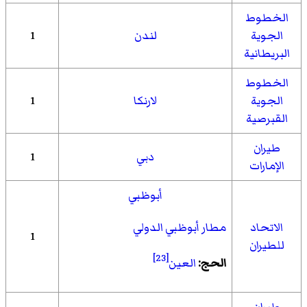
الخطوط
الجوية
لندن
1
البريطانية
الخطوط
الجوية
لارنكا
1
القبرصية
طيران
دبي
1
الإمارات
أبوظبي
الاتحاد
مطار أبوظبي الدولي
1
للطيران
[23]
الحج:
العين
طيران