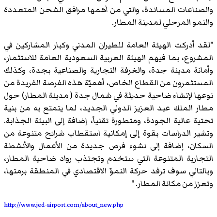
والصناعات المساندة، والتي من أهمها مرافق الشحن المتعددة
والنمو المرحلي لمدينة المطار.
"لقد أدركت الهيئة العامة للطيران المدني وكبار المشاركين في
المشروع، بما فيهم الهيئة العربية السعودية العامة للاستثمار،
وأمانة مدينة جدة، والغرفة التجارية والصناعية بجدة، وكذلك
المستثمرون من القطاع الخاص، أهميّة هذه الفرصة الفريدة من
نوعها لإنشاء ضاحية حديثة في شمال جدة ( مدينة المطار) حول
مطار الملك عبد العزيز الدولي الجديد، لما يتمتع به من بنية
تحتية عالية الجودة، ومتطورة تقنياً، إضافة إلى البيئة الجذابة.
وتشير الدراسات بقوة إلى إمكانية استقطاب شرائح متنوعة من
السكان، إضافة إلى نشوء فرص جديدة من الأعمال والأنشطة
التجارية المتنوعة التي ستخدم وتجتذب رواد ضاحية المطار،
وبالتالي سوف ترفد حركة النموّ الاقتصادي في المنطقة برمتها،
وتعزز من مكانة المطار. "
http://www.jed-airport.com/about_new.php