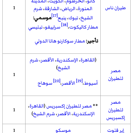
كانو
،
الخرطوم
،
الكويت
،
المدينة
طيران ناس
1
المنورة
،
الرياض
،
الشارقة
،
شرم
[17]
الشيخ
،
تبوك
،
ينبع
موسمي:
[18]
مطار كاليكوت
،
سراييفو
،
تبليسي
تأجير:
مطار سوكارنو هاتا الدولي
(
القاهرة
،
الإسكندرية
،
الأقصر
،
شرم
الشيخ
)
مصر
1
للطيران
[20]
[19]
أسيوط
،
الأقصر
،
سوهاج
مصر
**
مصر للطيران إكسبريس
(
القاهرة
،
للطيران
1
الإسكندرية
،
الأقصر
،
شرم الشيخ
)
إكسبريس
إير فلوت
موسكو
1