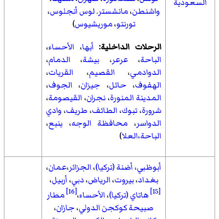
السعودية
واشنطن
،
مانشستر
.
لوس أنجلوس
،
تورنتو
،
موريشيوس
)
الرحلات الداخلية:
أبها
،
الأحساء
،
الباحة
،
عرعر
،
بيشة
،
الدمام
،
الدوادمي
،
القصيم
،
القريات
،
الهفوف
،
حائل
،
جيزان
،
الجوف
،
المدينة المنورة
،
نجران
،
القيصومة
،
شرورة
،
تبوك
،
الطائف
،
طريف
،
وادي
الدواسر
،
محافظة الوجه
،
ينبع
،
الباحة
،العلا
)
أبوظبي،
أضنة
(تركيا)
،
الجزائر
،
عمان
،
بغداد
،
بيروت
،
الرياض
،
دبي
،
أربيل
،
[16]
[15]
هاتاي (تركيا)
،
الأحساء
،
مطار
صبيحة كوكجن الدولي
،
جازان
،