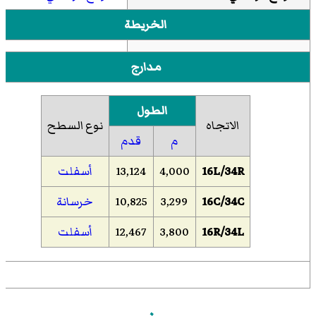
الخريطة
مدارج
الطول
الاتجاه
نوع السطح
م
قدم
16L/34R
4,000
13,124
أسفلت
16C/34C
3,299
10,825
خرسانة
16R/34L
3,800
12,467
أسفلت