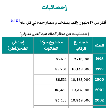
إحصائيات
[14]
[13]
أكثر من 17 مليون راكب يستخدم مطار جدة في كل عام
إحصائيات عن
مطار الملك عبد العزيز الدولي '
مجموع
مجموع حركة
إجمالي
السنة
الركاب
الطائرات
الشحن(طن)
85,613
9,716,000
1998
88,701
10,149,000
1999
88,531
10,465,000
2000
86,438
10,237,000
2001
86,453
10,849,000
2002