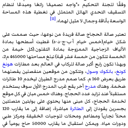
وفقًا للجنة التحكيم «
"واجه تصميمًا رائعًا ومبدعًا لنظام
التسقيف التحدي الهائل المتمثل في تغطية هذه المساحة
[11]
الواسعة بأناقة وجمال لا مثيل لهما
».
تعتبر صالة الحجاج صالة فريدة من نوعها، حيث صممت على
شكل خيام(خمس خيام أ-ب-ج-د-ه) غطيت أسطحها بمادة
الألياف الزجاجية الممزوجة بمادة التفلون.(كل خيمة من
الخمسة تتكون من خمسة عشر قبة) تبلغ مساحتها 465000 م2،
وبهذا تكون رابع أكبر صالة للركاب في العالم بعد مطارات
هونغ
كونغ
،
بانكوك
وسول
، وتتكون من موقعين منفصلين يفصلهما
طريق بعرض 160 م. كما صمم مدرج الطيران ليخدم 10 طائرات
ضخمة. وهناك
مدرج
آخر يقع غرب المدرج الأول سوف يستخدم
مستقبلاً عند تزايد عدد الحجاج. وهناك خمس مبان في كل موقع
لخدمة الحجاج، كل مبنى منها يحتوي على بوابتين متصلتين
بجسرين يقودان إلى
الطائرة
مباشرة، إضافة إلى ما يقارب 120
محلاً تجارياً ومطاعم ومحلات للوجبات الخفيفة ومركز طبي
ودورات مياه. ويمكن استقبال ما يقارب 50000 حاج يومياً في