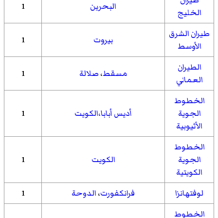
البحرين
1
الخليج
طيران الشرق
بيروت
1
الأوسط
الطيران
مسقط
،
صلالة
1
العماني
الخطوط
الجوية
أديس أبابا
،الكويت
1
الأثيوبية
الخطوط
الجوية
الكويت
1
الكويتية
لوفتهانزا
فرانكفورت
،
الدوحة
1
الخطوط