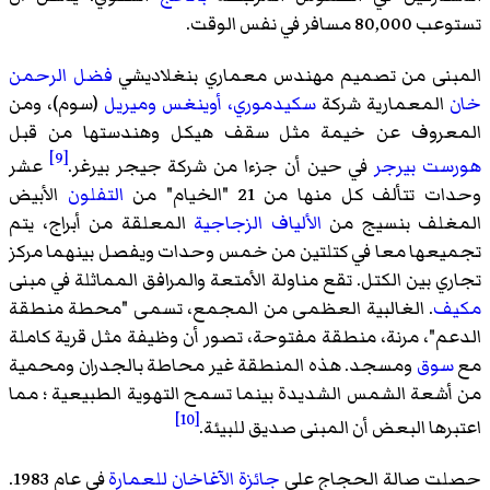
تستوعب 80,000 مسافر في نفس الوقت.
المبنى من تصميم مهندس معماري بنغلاديشي
فضل الرحمن
خان
المعمارية شركة
سكيدموري، أوينغس وميريل
(سوم)، ومن
المعروف عن خيمة مثل سقف هيكل وهندستها من قبل
[9]
هورست بيرجر
في حين أن جزءا من
شركة جيجر بيرغر
.
عشر
وحدات تتألف كل منها من 21 "الخيام" من
التفلون
الأبيض
المغلف بنسيج من
الألياف الزجاجية
المعلقة من أبراج، يتم
تجميعها معا في كتلتين من خمس وحدات ويفصل بينهما مركز
تجاري بين الكتل. تقع مناولة الأمتعة والمرافق المماثلة في مبنى
مكيف
. الغالبية العظمى من المجمع، تسمى "محطة منطقة
الدعم"، مرنة، منطقة مفتوحة، تصور أن وظيفة مثل قرية كاملة
مع
سوق
ومسجد. هذه المنطقة غير محاطة بالجدران ومحمية
من أشعة الشمس الشديدة بينما تسمح التهوية الطبيعية ؛ مما
[10]
اعتبرها البعض أن المبنى صديق للبيئة.
حصلت صالة الحجاج على
جائزة الآغاخان للعمارة
في عام 1983.