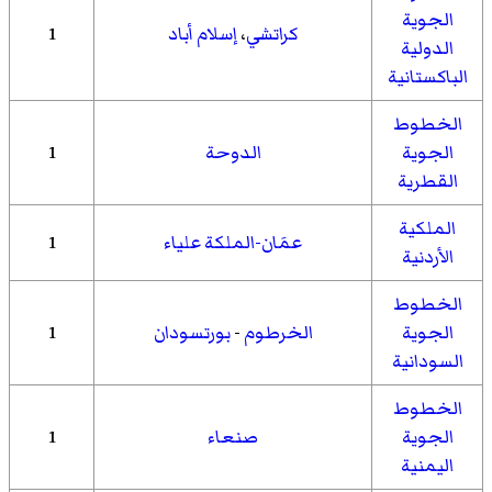
الجوية
كراتشي
،
إسلام أباد
1
الدولية
الباكستانية
الخطوط
الجوية
الدوحة
1
القطرية
الملكية
عمَان-الملكة علياء
1
الأردنية
الخطوط
الجوية
الخرطوم
-
بورتسودان
1
السودانية
الخطوط
الجوية
صنعاء
1
اليمنية