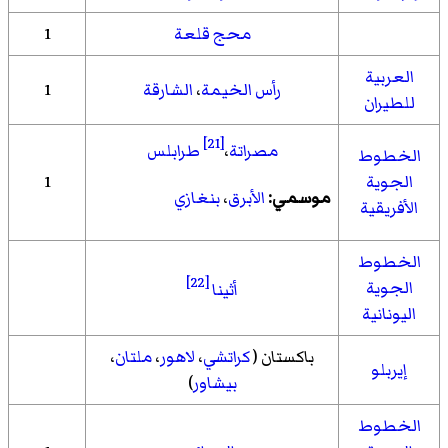
محج قلعة
1
العربية
رأس الخيمة
،
الشارقة
1
للطيران
[21]
مصراتة
،
طرابلس
الخطوط
الجوية
1
موسمي:
الأبرق
،
بنغازي
الأفريقية
الخطوط
[22]
الجوية
أثينا
اليونانية
باكستان (
كراتشي
،
لاهور
،
ملتان
،
إيربلو
بيشاور
)
الخطوط