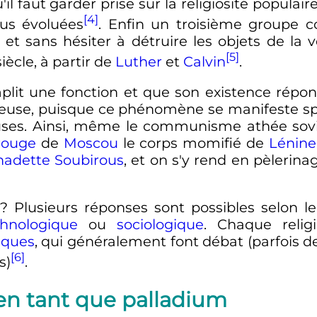
il faut garder prise sur la religiosité populair
[4]
lus évoluées
. Enfin un troisième groupe c
et sans hésiter à détruire les objets de la v
[5]
siècle
, à partir de
Luther
et
Calvin
.
emplit une fonction et que son existence rép
igieuse, puisque ce phénomène se manifeste s
euses. Ainsi, même le communisme athée so
rouge
de
Moscou
le corps momifié de
Lénine
nadette Soubirous
, et on s'y rend en pèlerinag
 ? Plusieurs réponses sont possibles selon l
thnologique
ou
sociologique
. Chaque reli
iques
, qui généralement font débat (parfois d
[6]
s)
.
 en tant que palladium