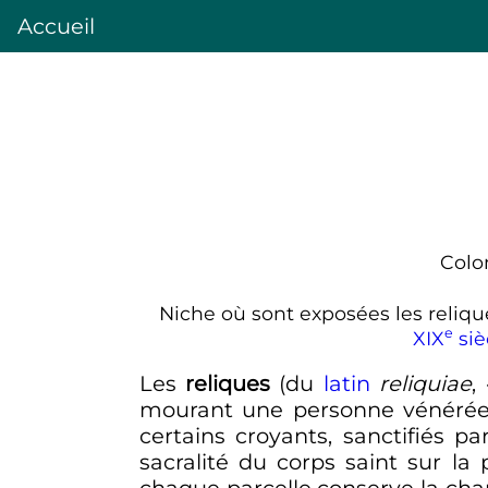
Accueil
Colo
Niche où sont exposées les reliqu
e
XIX
siè
Les
reliques
(du
latin
reliquiae
, 
mourant une personne vénéré
certains croyants, sanctifiés pa
sacralité du corps saint sur la