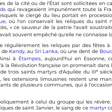
les de la cité ou de l'État sont sollicitées en
ds
qui ravageaient impunément toute la Fr
lesquels le clergé du lieu portait en process
que
, où l'on conservait les reliques du saint
ès, «
ce sauveur de la patrie l'avait soustraite
, avait souvent empêché qu'elle ne connaisse l
re régulièrement les reliques par des fêtes à
a de
Kandy
, au
Sri Lanka
, où une dent de
Bou
 Ainsi à
Étampes
, aujourd'hui en Essonne, 
à la Révolution française on promenait dans la
e
 de trois saints martyrs d'Aquilée du
III
siècl
n
, les ostensions limousines restent une mani
tants de plusieurs communes, qui à l'occasion 
boliquement à celui du groupe qui les révère
liques de saint Janvier, le sang de ce
martyr
c