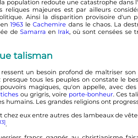
e la population redoute une catastrophe dans
s reliques majeures est par ailleurs cons
olitique. Ainsi la disparition provisoire d'u
 en
1963
le
Cachemire
dans le chaos. La dest
uée de
Samarra
en
Irak
, où sont censées se tr
que talisman
 ressent un besoin profond de maîtriser son 
 presque tous les peuples on constate le be
pouvoirs magiques, qu'on appelle, avec des d
étiches
ou grigris, voire
porte-bonheur
. Ces ta
s humains. Les grandes religions ont progres
ent chez eux entre autres des lambeaux de vêt
13]
.
erriers francs gagnés au christianisme fai