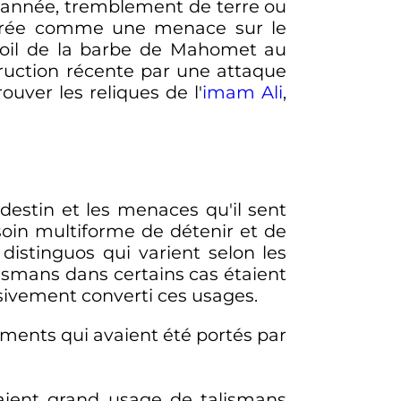
 l'année, tremblement de terre ou
idérée comme une menace sur le
n poil de la barbe de Mahomet au
ruction récente par une attaque
ouver les reliques de l'
imam Ali
,
destin et les menaces qu'il sent
soin multiforme de détenir et de
istinguos qui varient selon les
lismans dans certains cas étaient
sivement converti ces usages.
ements qui avaient été portés par
saient grand usage de talismans