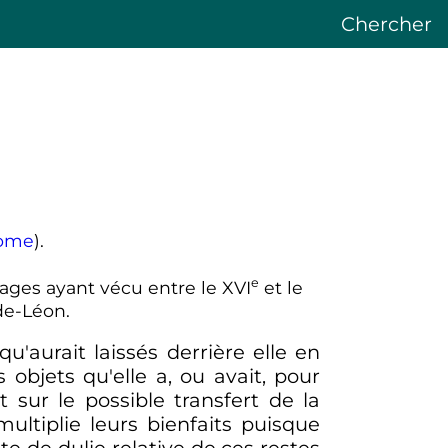
Chercher
ome
).
e
nages ayant vécu entre le
XVI
et le
de-Léon.
qu'aurait laissés derrière elle en
s objets qu'elle a, ou avait, pour
t sur le possible transfert de la
ultiplie leurs bienfaits puisque