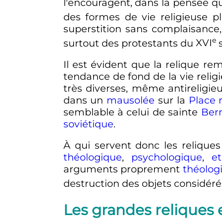
l'encouragent, dans la pensée qu'
des formes de vie religieuse p
superstition sans complaisance, 
e
surtout des protestants du
XVI
Il est évident que la relique r
tendance de fond de la vie rel
très diverses, même antireligi
dans un
mausolée
sur la
Place 
semblable à celui de sainte
Ber
soviétique
.
À qui servent donc les reliques
théologique
,
psychologique
,
e
arguments proprement
théolog
destruction des objets considéré
Les grandes reliques