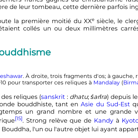
ère de leur tombeau, cette dernière parfois in
e
oute la première moitié du
XX
siècle
, le cle
étaient collés un ou deux millimètres carré
 bouddhisme
eshawar
. À droite, trois fragments d'os; à gauche, 
910 pour transporter ces reliques à
Mandalay
(
Birm
des reliques (
sanskrit
:
dhatu
;
śarīra
) depuis l
onde bouddhiste, tant en
Asie du Sud-Est
q
ngtemps un grand nombre et une grande v
[15]
rique
. Strong relève que de
Kandy
à
Kyot
 Bouddha, l'un ou l'autre objet lui ayant appa