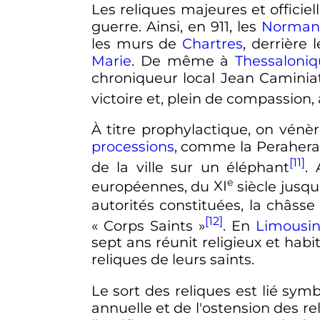
Les reliques majeures et officiel
guerre
. Ainsi, en 911, les
Norman
les murs de
Chartres
, derrière 
Marie
. De même à
Thessaloni
chroniqueur local Jean Caminiat
victoire et, plein de compassion
À titre prophylactique, on vénè
processions
, comme la Peraher
[11]
de la ville sur un éléphant
.
e
européennes, du
XI
siècle
jusqu'
autorités constituées, la châsse
[12]
«
Corps Saints
»
. En
Limousi
sept ans réunit religieux et habi
reliques de leurs saints.
Le sort des reliques est lié sym
annuelle et de l'ostension des re