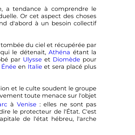
le, a tendance à comprendre le
viduelle. Or cet aspect des choses
ond d'abord à un besoin collectif
tombée du ciel et récupérée par
 qui le détenait,
Athéna
étant la
robé par
Ulysse
et
Diomède
pour
r
Énée
en
Italie
et sera placé plus
ion et le culte soudent le groupe
tivement toute menace sur l'objet
arc
à
Venise
: elles ne sont pas
-dire le protecteur de l'État. C'est
apitale de l'état hébreu, l'arche