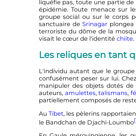
liquéfie pas, toute une partie d
épidémie. Toute menace sur le
groupe social ou sur le corps p
sanctuaire de
Srinagar
plongea
terroriste du dôme de la mosq
visait le cœur de l'identité
chiite
.
Les reliques en tant 
L'individu autant que le groupe
confusément peser sur lui. Chez
manipuler des objets dotés de 
auteurs,
amulettes
,
talismans
,
f
partiellement composés de reste
Au
Tibet
, les pèlerins rapportai
[
le Bandchan de Djachi-Loumbo
En Gaule mérovingienne, les gu