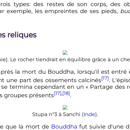
rois types: des restes de son corps, des ob
ar exemple, les empreintes de ses pieds,
bu
s reliques
ie). Le rocher tiendrait en équilibre grâce à un ch
après la mort du Bouddha, lorsqu'il est entré
[17]
nt une part des ossements calcinés
. L'épi
i se termina cependant en un «
Partage des r
[17]
,
[18]
les groupes présents
.
Stupa n°3 à Sanchi (
Inde
).
te que la mort de
Bouddha
fut suivie d'une d