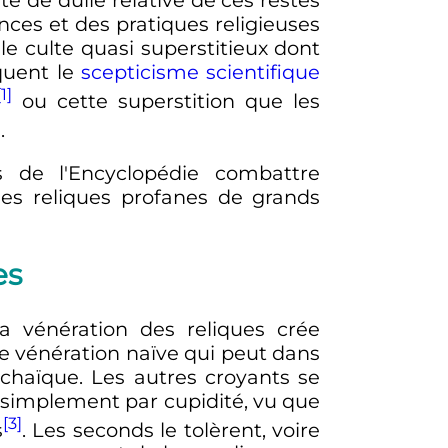
te de dulie relative de ces restes
nces et des pratiques religieuses
le culte quasi superstitieux dont
iquent le
scepticisme scientifique
[1]
ou cette superstition que les
]
.
s de l'Encyclopédie combattre
les reliques profanes de grands
es
la vénération des reliques crée
e vénération naïve qui peut dans
rchaïque. Les autres croyants se
 simplement par cupidité, vu que
[3]
s
. Les seconds le tolèrent, voire