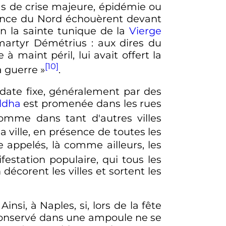
 cas de crise majeure, épidémie ou
ance du Nord échouèrent devant
ion la sainte tunique de la
Vierge
 martyr Démétrius
: aux dires du
 à maint péril, lui avait offert la
[10]
a guerre
»
.
 date fixe, généralement par des
ddha
est promenée dans les rues
comme dans tant d'autres villes
 ville, en présence de toutes les
e
appelés, là comme ailleurs, les
festation populaire, qui tous les
décorent les villes et sortent les
. Ainsi, à Naples, si, lors de la fête
onservé dans une ampoule ne se