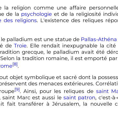
re la religion comme une affaire personnel
ue de la
psychologie
et de la religiosité indi
e des religions
. L'existence des reliques rép
 le palladium est une statue de
Pallas-Athéna
té de
Troie
. Elle rendait inexpugnable la cité
 tradition grecque, le palladium avait été dé
. Selon la tradition romaine, il est emporté pa
[8]
Rome
.
tout objet symbolique et sacré dont la possess
le préservent des menaces extérieures. Corréla
[9]
roupe
. Ainsi, pour les reliques de
saint M
 saint Marc est aussi le
saint patron
, c'est-à
t fait transférer à Jérusalem, la nouvelle c