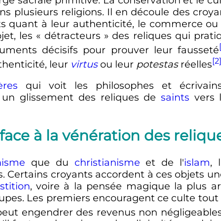
e sacrale primitive. La conservation et le cul
s plusieurs religions. Il en découle des croya
ts quant à leur authenticité, le commerce ou 
et, les «
détracteurs
» des reliques qui prat
uments décisifs pour prouver leur fausseté
[2
henticité, leur
virtus
ou leur
potestas
réelles
ères
qui voit les philosophes et écrivain
 a un glissement des reliques de
saints
vers 
face à la vénération des reliqu
hisme
que du
christianisme
et de l'
islam
, 
. Certains croyants accordent à ces objets un
stition
, voire à la pensée magique la plus a
upes. Les premiers encouragent ce culte tout
s peut engendrer des revenus non négligeable