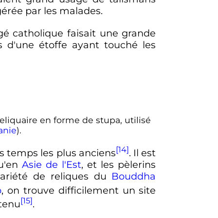
gérée par les malades.
rgé catholique faisait une grande
s d'une étoffe ayant touché les
reliquaire en forme de stupa, utilisé
anie
).
[14]
es temps les plus anciens
. Il est
u'en
Asie de l'Est
, et les pèlerins
ariété de reliques du
Bouddha
o
, on trouve difficilement un site
[15]
rtenu
.