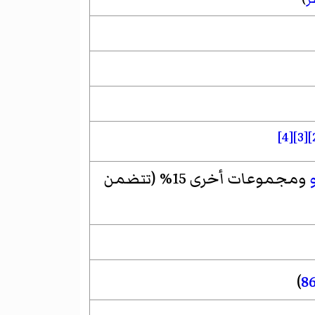
[4]
[3]
و
ومجموعات أخرى 15% (تتضمن
)
8