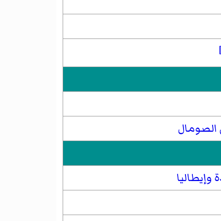
ي الصومال
ة
وإيطاليا