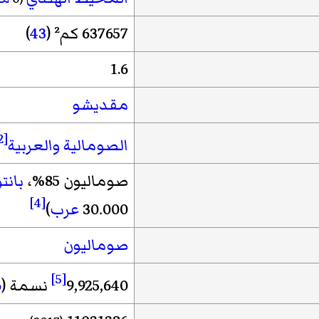
637657 كم² (
43
)
1.6
مقديشو
[2]
الصومالية
والعربية
صوماليون 85%،
بانت
[4]
30.000
عرب
)
صوماليون
[5]
9,925,640
نسمة (
6