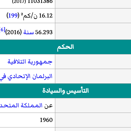
11031386
(2017)
16.12 ن/كم² (
199
)
[6]
56.293
سنة
(2016)
الحكم
جمهورية ائتلافية
البرلمان الإتحادي ف
التأسيس والسيادة
عن
المملكة المتحد
1960