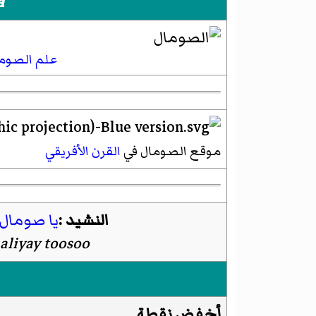
a
علم الصوم
موقع الصومال في
القرن الأفريقي
النشيد :
يا صومال
liyay toosoo
أخفض نقطة