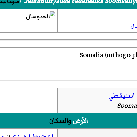
Jamhuuriyadda Federaalka Soomaaliy
(
صومالية
ال
 استيقظي
Soomaa
الأرض
والسكان
المحيط الهندي
(0
مت