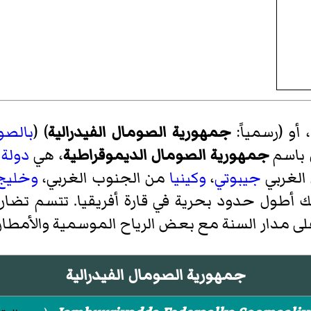
‏، أو (رسمياً:
جمهورية الصومال الفيدرالية
) (
بالصو
ل باسم
جمهورية الصومال الديموقراطية
، هي
دولة 
الغربي
جيبوتي
،
وكينيا
من الجنوب الغربي،
وخليج
أطول حدود بحرية في قارة أفريقيا. تتسم تضاري
ى مدار السنة مع بعض الرياح الموسمية والأمطار
جمهورية الصومال الفيدرالية