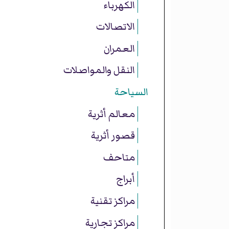
الكهرباء
الاتصالات
العمران
النقل والمواصلات
السياحة
معالم أثرية
قصور أثرية
متاحف
أبراج
مراكز تقنية
مراكز تجارية