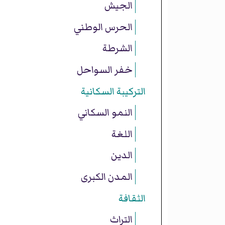
الجيش
الحرس الوطني
الشرطة
خفر السواحل
التركيبة السكانية
النمو السكاني
اللغة
الدين
المدن الكبرى
الثقافة
التراث