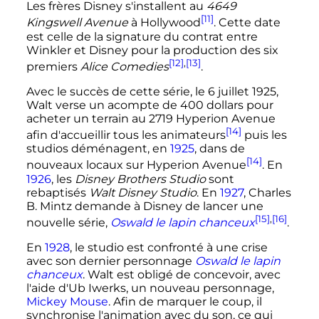
Les frères Disney s'installent au
4649
[11]
Kingswell Avenue
à Hollywood
. Cette date
est celle de la signature du contrat entre
Winkler et Disney pour la production des six
[12]
,
[13]
premiers
Alice Comedies
.
Avec le succès de cette série, le
6 juillet 1925
,
Walt verse un acompte de
400 dollars
pour
acheter un terrain au 2719 Hyperion Avenue
[14]
afin d'accueillir tous les animateurs
puis les
studios déménagent, en
1925
, dans de
[14]
nouveaux locaux sur Hyperion Avenue
. En
1926
, les
Disney Brothers Studio
sont
rebaptisés
Walt Disney Studio
. En
1927
, Charles
B. Mintz demande à Disney de lancer une
[15]
,
[16]
nouvelle série,
Oswald le lapin chanceux
.
En
1928
, le studio est confronté à une crise
avec son dernier personnage
Oswald le lapin
chanceux
. Walt est obligé de concevoir, avec
l'aide d'Ub Iwerks, un nouveau personnage,
Mickey Mouse
. Afin de marquer le coup, il
synchronise l'animation avec du son, ce qui