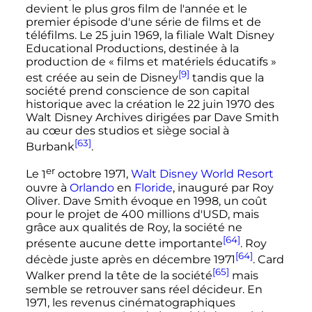
devient le plus gros film de l'année et le
premier épisode d'une série de films et de
téléfilms. Le
25 juin 1969
, la filiale Walt Disney
Educational Productions, destinée à la
production de «
films et matériels éducatifs
»
[9]
est créée au sein de Disney
tandis que la
société prend conscience de son capital
historique avec la création le
22 juin 1970
des
Walt Disney Archives dirigées par Dave Smith
au cœur des studios et siège social à
[63]
Burbank
.
er
Le
1
octobre 1971
,
Walt Disney World Resort
ouvre à
Orlando
en
Floride
, inauguré par Roy
Oliver. Dave Smith évoque en 1998, un coût
pour le projet de 400 millions d'USD, mais
grâce aux qualités de Roy, la société ne
[64]
présente aucune dette importante
. Roy
[64]
décède juste après en
décembre 1971
. Card
[65]
Walker prend la tête de la société
mais
semble se retrouver sans réel décideur. En
1971, les revenus cinématographiques