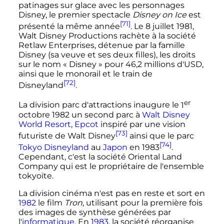
patinages sur glace avec les personnages
Disney, le premier spectacle
Disney on Ice
est
[71]
présenté la même année
. Le
8 juillet 1981
,
Walt Disney Productions rachète à la société
Retlaw Enterprises, détenue par la famille
Disney (sa veuve et ses deux filles), les droits
sur le nom «
Disney
» pour 46,2 millions d'USD,
ainsi que le monorail et le train de
[72]
Disneyland
.
er
La division parc d'attractions inaugure le
1
octobre 1982
un second parc à
Walt Disney
World Resort
,
Epcot
inspiré par une vision
[73]
futuriste de Walt Disney
ainsi que le parc
[74]
Tokyo Disneyland
au
Japon
en 1983
.
Cependant, c'est la société Oriental Land
Company qui est le propriétaire de l'ensemble
tokyoïte.
La division cinéma n'est pas en reste et sort en
1982
le film
Tron
, utilisant pour la première fois
des images de synthèse générées par
l'
informatique
. En
1983
, la société réorganise