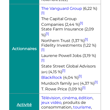
The Vanguard Group
(6,22 %)
[1]
The Capital Group
[1]
Companies (2,44 %)
State Farm Insurance (2,09
[1]
%)
[1]
Northern Trust (1,37 %)
Fidelity Investments (1,22 %)
Actionnaires
[1]
Laurene Powell Jobs (3,19 %)
[1]
State Street Global Advisors
[1]
(4,15 %)
(
en
)
[1]
BlackRock
(4,04 %)
[1]
Murdoch family
(4,37 %)
(
en
)
[1]
T. Rowe Price (1,09 %)
Télévision
,
cinéma
,
édition
,
jeux vidéo
,
produits de
Activité
consommation
,
tourisme
,