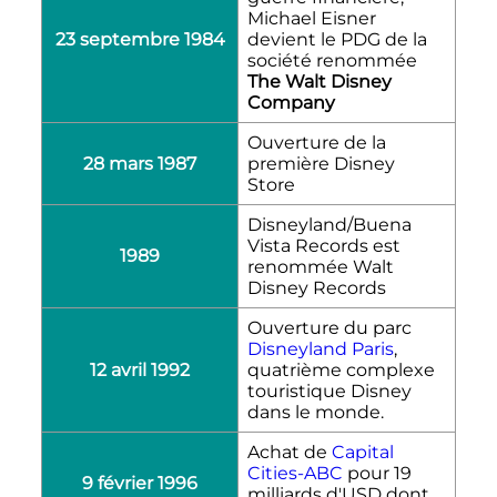
Michael Eisner
23 septembre 1984
devient le PDG de la
société renommée
The Walt Disney
Company
Ouverture de la
28 mars 1987
première Disney
Store
Disneyland/Buena
Vista Records est
1989
renommée Walt
Disney Records
Ouverture du parc
Disneyland Paris
,
12 avril 1992
quatrième complexe
touristique Disney
dans le monde.
Achat de
Capital
Cities-ABC
pour 19
9 février 1996
milliards d'USD dont