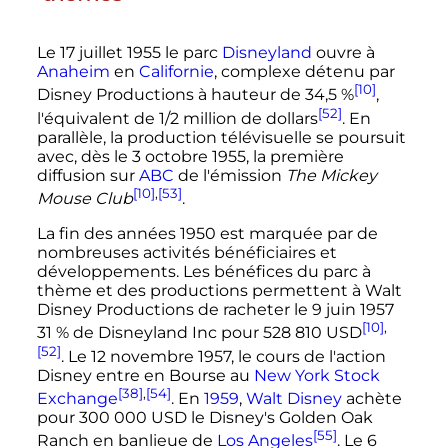
Le
17 juillet 1955
le parc
Disneyland
ouvre à
Anaheim
en
Californie
, complexe détenu par
[10]
Disney Productions à hauteur de 34,5
%
,
[52]
l'équivalent de 1/2 million de dollars
. En
parallèle, la production télévisuelle se poursuit
avec, dès le
3 octobre 1955
, la première
diffusion sur
ABC
de l'émission
The Mickey
[10]
,
[53]
Mouse Club
.
La fin des années 1950 est marquée par de
nombreuses activités bénéficiaires et
développements. Les bénéfices du parc à
thème et des productions permettent à Walt
Disney Productions de racheter le
9 juin 1957
[10]
,
31
% de Disneyland Inc pour
528 810
USD
[52]
. Le
12 novembre 1957
, le cours de l'action
Disney entre en Bourse au
New York Stock
[38]
,
[54]
Exchange
. En
1959
,
Walt Disney
achète
pour
300 000
USD le Disney's Golden Oak
[55]
Ranch en banlieue de
Los Angeles
. Le
6