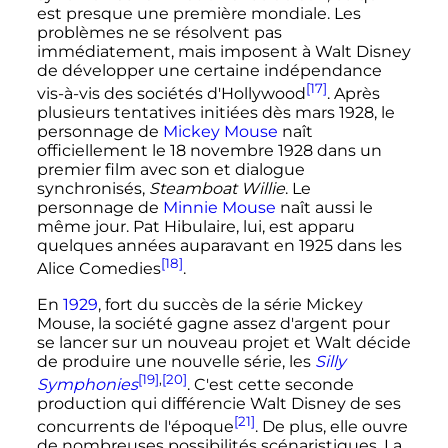
est presque une première mondiale. Les
problèmes ne se résolvent pas
immédiatement, mais imposent à Walt Disney
de développer une certaine indépendance
[17]
vis-à-vis des sociétés d'Hollywood
. Après
plusieurs tentatives initiées dès mars 1928, le
personnage de
Mickey Mouse
naît
officiellement le
18 novembre 1928
dans un
premier film avec son et dialogue
synchronisés,
Steamboat Willie
. Le
personnage de
Minnie Mouse
naît aussi le
même jour. Pat Hibulaire, lui, est apparu
quelques années auparavant en 1925 dans les
[18]
Alice Comedies
.
En
1929
, fort du succès de la série Mickey
Mouse, la société gagne assez d'argent pour
se lancer sur un nouveau projet et Walt décide
de produire une nouvelle série, les
Silly
[19]
,
[20]
Symphonies
. C'est cette seconde
production qui différencie Walt Disney de ses
[21]
concurrents de l'époque
. De plus, elle ouvre
de nombreuses possibilités scénaristiques. La