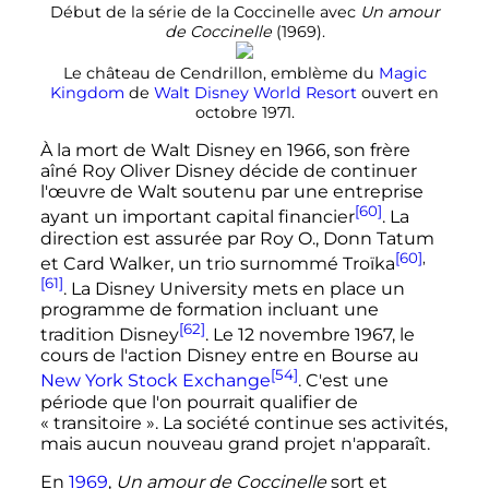
Début de la série de la Coccinelle avec
Un amour
de Coccinelle
(1969).
Le château de Cendrillon, emblème du
Magic
Kingdom
de
Walt Disney World Resort
ouvert en
octobre 1971.
À la mort de Walt Disney en 1966, son frère
aîné Roy Oliver Disney décide de continuer
l'œuvre de Walt soutenu par une entreprise
[60]
ayant un important capital financier
. La
direction est assurée par Roy O., Donn Tatum
[60]
,
et Card Walker, un trio surnommé
Troïka
[61]
. La Disney University mets en place un
programme de formation incluant une
[62]
tradition Disney
. Le
12 novembre 1967
, le
cours de l'action Disney entre en Bourse au
[54]
New York Stock Exchange
. C'est une
période que l'on pourrait qualifier de
« transitoire ». La société continue ses activités,
mais aucun nouveau grand projet n'apparaît.
En
1969
,
Un amour de Coccinelle
sort et