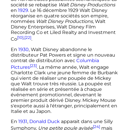
société se rebaptise
Walt Disney Productions
en
1929
. Le
16 décembre 1929
Walt Disney
réorganise en quatre sociétés son empire,
nommées
Walt Disney Productions
, Walt
Disney Enterprises, Walt Disney Film
Recording Co et Liled Realty and Investment
[10]
,
[22]
Co
.
En
1930
, Walt Disney abandonne le
distributeur Pat Powers et signe un nouveau
contrat de distribution avec
Columbia
[23]
Pictures
. La même année, Walt engage
Charlotte Clark une jeune femme de Burbank
qui vient de réaliser une poupée de Mickey
que Walt trouve très réussie. La poupée est
réalisée en série et présentée à chaque
événement promotionnel, devenant le
premier produit dérivé Disney. Mickey Mouse
s'exporte aussi à l'étranger, principalement en
Italie et au Japon.
En
1931
,
Donald Duck
apparait dans une Silly
[24]
Symphony,
Une petite poule avisée
mais