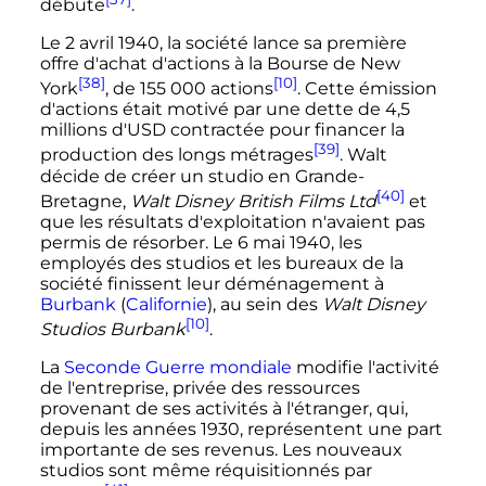
débute
.
Le
2 avril 1940
, la société lance sa première
offre d'achat d'actions à la Bourse de New
[38]
[10]
York
, de
155 000
actions
. Cette émission
d'actions était motivé par une dette de 4,5
millions d'USD contractée pour financer la
[39]
production des longs métrages
. Walt
décide de créer un studio en Grande-
[40]
Bretagne,
Walt Disney British Films Ltd
et
que les résultats d'exploitation n'avaient pas
permis de résorber. Le
6 mai 1940
, les
employés des studios et les bureaux de la
société finissent leur déménagement à
Burbank
(
Californie
), au sein des
Walt Disney
[10]
Studios Burbank
.
La
Seconde Guerre mondiale
modifie l'activité
de l'entreprise, privée des ressources
provenant de ses activités à l'étranger, qui,
depuis les années 1930, représentent une part
importante de ses revenus. Les nouveaux
studios sont même réquisitionnés par