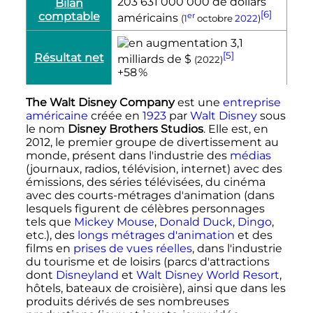
203 631 000 000 de dollars
Bilan
[6]
comptable
er
américains
(
1
octobre
2022
)
3,1
[5]
Résultat net
milliards de $
(2022)
+58
%
The Walt Disney Company
est une
entreprise
américaine
créée en
1923
par
Walt Disney
sous
le nom
Disney Brothers Studios
. Elle est, en
2012, le premier groupe de divertissement au
monde, présent dans l'industrie des
médias
(journaux, radios, télévision, internet) avec des
émissions, des séries télévisées, du cinéma
avec des courts-métrages d'animation (dans
lesquels figurent de célèbres personnages
tels que
Mickey Mouse
,
Donald Duck
,
Dingo
,
etc.), des
longs métrages d'animation
et des
films en
prises de vues réelles
, dans l'industrie
du tourisme et de loisirs (parcs d'attractions
dont
Disneyland
et
Walt Disney World Resort
,
hôtels, bateaux de croisière), ainsi que dans les
produits dérivés de ses nombreuses