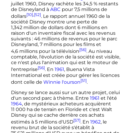
juillet 1960
, Disney rachète les 34,5
% restants
de Disneyland à
ABC
pour
7,5 millions
de
[10]
,
[52]
dollars
. Le rapport annuel 1960 de la
société Disney montre une perte de
1,342 million
de dollars dont
6 millions
en
raison d'un inventaire fiscal avec les revenus
suivants
:
46 millions
de revenus pour le parc
Disneyland,
7 millions
pour les films et
[56]
4,6 millions
pour la télévision
. Au niveau
comptable, l'évolution de la société est visible,
ce n'est plus l'animation qui est le moteur de
[56]
l'entreprise
. En
1961
, Buena Vista
International est créée pour gérer les licences
[51]
dont celle de
Winnie l'ourson
.
Disney se lance aussi sur un autre projet, celui
d'un second parc à thème. Entre
1961
et l'été
1964
, de mystérieux acheteurs acquièrent
11 000
ha
de terrain en Floride et c'est Walt
Disney qui se cache derrière ces achats
[57]
estimés à
5 millions
d'USD
. En
1962
, le
revenu brut de la société s'établit à