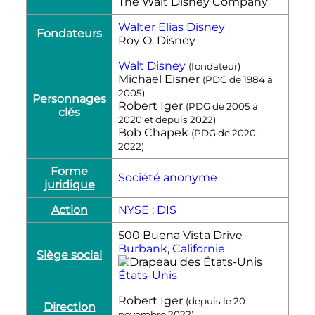
The Walt Disney Company
Walter Elias Disney
Fondateurs
Roy O. Disney
Walt Disney
(fondateur)
Michael Eisner
(PDG de 1984 à
2005)
Personnages
Robert Iger
(PDG de 2005 à
clés
2020 et depuis 2022)
Bob Chapek
(PDG de 2020-
2022)
Forme
Société anonyme
juridique
Action
NYSE
:
DIS
500 Buena Vista Drive
Burbank
,
Californie
Siège social
États-Unis
Robert Iger
(depuis le 20
Direction
novembre 2022)