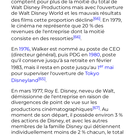
comptent pour plus de la moitié du total de
Walt Disney Productions mais avec l'ouverture
de Walt Disney World et les mauvais résultats
[66]
des films cette proportion décline
. En 1979,
le cinéma ne représente que 20
% des
revenues de l'entreprise dont la moitié
[66]
consiste en des ressorties
.
En
1976
, Walker est nommé au poste de CEO
(directeur général), puis PDG en
1980
, poste
qu'il conserve jusqu'à sa retraite en février
er
1983, mais il resta en poste jusqu'au
1
mai
pour superviser l'ouverture de
Tokyo
[65]
Disneyland
.
En mars 1977, Roy E. Disney, neveu de Walt,
démissionne de l'entreprise en raison de
divergences de point de vue sur les
[67]
productions cinématographiques
. Au
moment de son départ, il possède environ 3
%
des actions de Disney, et avec les autres
membres de la famille Disney qui détiennent
individuellement moins de 2
% chacun, le total