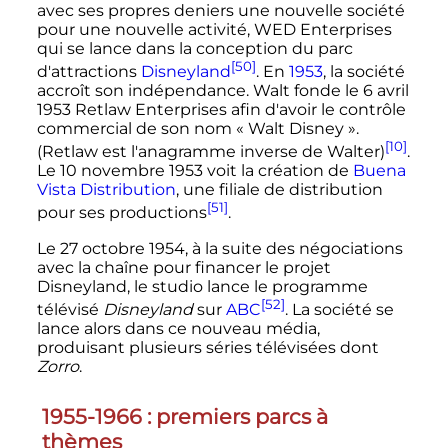
avec ses propres deniers une nouvelle société
pour une nouvelle activité, WED Enterprises
qui se lance dans la conception du parc
[50]
d'attractions
Disneyland
. En
1953
, la société
accroît son indépendance. Walt fonde le
6 avril
1953
Retlaw Enterprises afin d'avoir le contrôle
commercial de son nom «
Walt Disney
».
[10]
(Retlaw est l'anagramme inverse de Walter)
.
Le
10 novembre 1953
voit la création de
Buena
Vista Distribution
, une filiale de distribution
[51]
pour ses productions
.
Le
27 octobre 1954
, à la suite des négociations
avec la chaîne pour financer le projet
Disneyland, le studio lance le programme
[52]
télévisé
Disneyland
sur
ABC
. La société se
lance alors dans ce nouveau média,
produisant plusieurs séries télévisées dont
Zorro
.
1955-1966
: premiers parcs à
thèmes