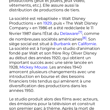
productions (jeux et jouets, jeux vidéo,
vêtements, etc.). Elle assure aussi la
distribution de productions de tiers.
La société est rebaptisée « Walt Disney
Productions » en
1929
, puis « The Walt Disney
Company » en 1986 et a été redéclarée le
11
[7]
février 1987
dans l'État du
Delaware
, comme
[8]
de nombreuses sociétés américaines
. Son
siège social est situé à
Burbank
en
Californie
.
La société est à l'origine un studio d'animation
fondé par Walt et son frère Roy Oliver Disney
au début des années 1920, qui obtient un
important succès avec une série lancée en
1928,
Mickey Mouse
. Les années 1940
amorcent plusieurs changements avec une
introduction en bourse et des besoins
financiers très tendus qui amènent à une
diversification des productions dans les
années 1950.
Le studio produit alors des films avec acteurs,
des émissions pour la télévision et construit
son premier parc à thème. Après la mort de