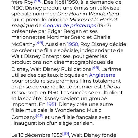
[48]
frère Roy
. Dès Noël 1950, à la demande de
NBC, Disney produit une émission télévisée
spéciale nommée
One Hour in Wonderland
qui reprend le principe
Mickey et le Haricot
magique
de
Coquin de printemps
(1947)
présentée par Edgar Bergen et ses
marionnettes Mortimer Snerd et Charlie
[49]
McCarthy
. Aussi en
1950
, Roy Disney décide
de créer une filiale spéciale, indépendante de
Walt Disney Enterprises, pour gérer les
productions non cinématographiques de
[46]
Disney, Walt Disney Publications
. La firme
utilise des capitaux bloqués en
Angleterre
pour produire ses premiers films totalement
en prise de vue réelle. Le premier est
L'Île au
trésor
, sorti en 1950. Les succès se multiplient
et la société Disney devient un groupe
important. En
1951
, Disney crée une autre
filiale musicale, la Wonderland Music
[46]
Company
et une filiale française avec
l'inauguration d'un siège parisien.
[10]
Le
16 décembre 1952
, Walt Disney fonde