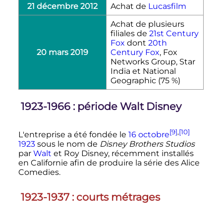
21 décembre 2012
Achat de
Lucasfilm
Achat de plusieurs
filiales de
21st Century
Fox
dont
20th
20 mars 2019
Century Fox
, Fox
Networks Group, Star
India et National
Geographic (75 %)
1923-1966
: période Walt Disney
[9]
,
[10]
L'entreprise a été fondée le
16 octobre
1923
sous le nom de
Disney Brothers Studios
par
Walt
et Roy Disney, récemment installés
en Californie afin de produire la série des Alice
Comedies.
1923-1937
: courts métrages