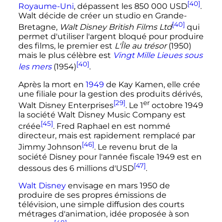
[40]
Royaume-Uni
, dépassent les
850 000
USD
.
Walt décide de créer un studio en Grande-
[40]
Bretagne,
Walt Disney British Films Ltd
qui
permet d'utiliser l'argent bloqué pour produire
des films, le premier est
L'Île au trésor
(1950)
mais le plus célèbre est
Vingt Mille Lieues sous
[40]
les mers
(1954)
.
Après la mort en
1949
de Kay Kamen, elle crée
une filiale pour la gestion des produits dérivés,
[29]
er
Walt Disney Enterprises
. Le
1
octobre 1949
la société Walt Disney Music Company est
[45]
créée
. Fred Raphael en est nommé
directeur, mais est rapidement remplacé par
[46]
Jimmy Johnson
. Le revenu brut de la
société Disney pour l'année fiscale 1949 est en
[47]
dessous des 6 millions d'USD
.
Walt Disney
envisage en mars 1950 de
produire de ses propres émissions de
télévision, une simple diffusion des courts
métrages d'animation, idée proposée à son