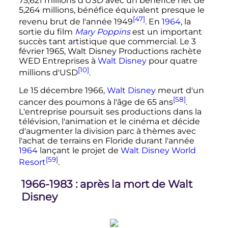
75,621 millions
d'USD avec un bénéfice net de
5,264 millions
, bénéfice équivalent presque le
[47]
revenu brut de l'année 1949
. En
1964
, la
sortie du film
Mary Poppins
est un important
succès tant artistique que commercial. Le
3
février 1965
, Walt Disney Productions rachète
WED Entreprises à
Walt Disney
pour quatre
[10]
millions d'USD
.
Le
15 décembre 1966
,
Walt Disney
meurt d'un
[58]
cancer des poumons à l'âge de 65 ans
.
L'entreprise poursuit ses productions dans la
télévision, l'animation et le cinéma et décide
d'augmenter la division parc à thèmes avec
l'achat de terrains en Floride durant l'année
1964
lançant le projet de
Walt Disney World
[59]
Resort
.
1966-1983
: après la mort de Walt
Disney