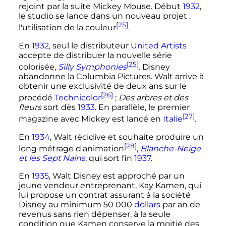
rejoint par la suite Mickey Mouse. Début
1932
,
le studio se lance dans un nouveau projet
:
[25]
l'utilisation de la couleur
.
En
1932
, seul le distributeur
United Artists
accepte de distribuer la nouvelle série
[25]
colorisée,
Silly Symphonies
. Disney
abandonne la Columbia Pictures. Walt arrive à
obtenir une exclusivité de deux ans sur le
[26]
procédé
Technicolor
;
Des arbres et des
fleurs
sort dès
1933
. En parallèle, le premier
[27]
magazine avec Mickey est lancé en
Italie
.
En
1934
, Walt récidive et souhaite produire un
[28]
long métrage d'animation
,
Blanche-Neige
et les Sept Nains
, qui sort fin
1937
.
En
1935
, Walt Disney est approché par un
jeune vendeur entreprenant, Kay Kamen, qui
lui propose un contrat assurant à la société
Disney au minimum
50 000
dollars
par an de
revenus sans rien dépenser, à la seule
condition que Kamen conserve la moitié des