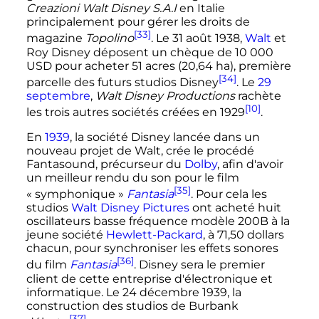
Creazioni Walt Disney S.A.I
en Italie
principalement pour gérer les droits de
[33]
magazine
Topolino
. Le
31 août 1938
,
Walt
et
Roy Disney déposent un chèque de
10 000
USD pour acheter
51 acres (20,64 ha)
, première
[34]
parcelle des futurs studios Disney
. Le
29
septembre
,
Walt Disney Productions
rachète
[10]
les trois autres sociétés créées en 1929
.
En
1939
, la société Disney lancée dans un
nouveau projet de Walt, crée le procédé
Fantasound, précurseur du
Dolby
, afin d'avoir
un meilleur rendu du son pour le film
[35]
«
symphonique
»
Fantasia
. Pour cela les
studios
Walt Disney Pictures
ont acheté huit
oscillateurs basse fréquence modèle 200B à la
jeune société
Hewlett-Packard
, à 71,50 dollars
chacun, pour synchroniser les effets sonores
[36]
du film
Fantasia
. Disney sera le premier
client de cette entreprise d'électronique et
informatique. Le
24 décembre 1939
, la
construction des studios de Burbank
[37]