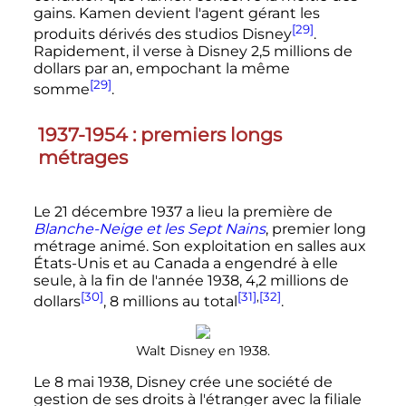
gains. Kamen devient l'agent gérant les
[29]
produits dérivés des studios Disney
.
Rapidement, il verse à Disney 2,5 millions de
dollars par an, empochant la même
[29]
somme
.
1937-1954
: premiers longs
métrages
Le
21 décembre 1937
a lieu la première de
Blanche-Neige et les Sept Nains
, premier long
métrage animé. Son exploitation en salles aux
États-Unis et au Canada a engendré à elle
seule, à la fin de l'année 1938, 4,2 millions de
[30]
[31]
,
[32]
dollars
, 8 millions au total
.
Walt Disney en 1938.
Le
8 mai 1938
, Disney crée une société de
gestion de ses droits à l'étranger avec la filiale