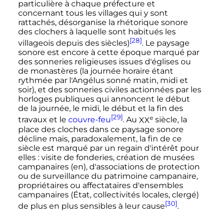
particulière à chaque préfecture et
concernant tous les villages qui y sont
rattachés, désorganise la rhétorique sonore
des clochers à laquelle sont habitués les
[28]
villageois depuis des siècles)
. Le paysage
sonore est encore à cette époque marqué par
des sonneries religieuses issues d'églises ou
de monastères (la journée horaire étant
rythmée par l'Angélus sonné matin, midi et
soir), et des sonneries civiles actionnées par les
horloges publiques qui annoncent le début
de la journée, le midi, le début et la fin des
[29]
e
travaux et le
couvre-feu
. Au
XX
siècle
, la
place des cloches dans ce paysage sonore
décline mais, paradoxalement, la fin de ce
siècle est marqué par un regain d'intérêt pour
elles
: visite de fonderies, création de musées
campanaires
(en)
, d'associations de protection
ou de surveillance du patrimoine campanaire,
propriétaires ou affectataires d'ensembles
campanaires (État, collectivités locales, clergé)
[30]
de plus en plus sensibles à leur cause
.