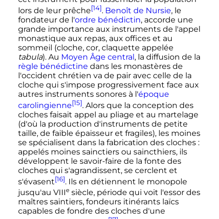
[14]
lors de leur prêche
.
Benoît de Nursie
, le
fondateur de l'
ordre bénédictin
, accorde une
grande importance aux instruments de l'appel
monastique aux repas, aux offices et au
sommeil (cloche, cor, claquette appelée
tabula
). Au
Moyen Âge central
, la diffusion de la
règle bénédictine
dans les monastères de
l'occident chrétien va de pair avec celle de la
cloche qui s'impose progressivement face aux
autres instruments sonores à l'
époque
[15]
carolingienne
. Alors que la conception des
cloches faisait appel au pliage et au martelage
(d'où la production d'instruments de petite
taille, de faible épaisseur et fragiles), les moines
se spécialisent dans la fabrication des cloches
:
appelés moines sainctiers ou saincthiers, ils
développent le savoir-faire de la fonte des
cloches qui s'agrandissent, se cerclent et
[16]
s'évasent
. Ils en détiennent le monopole
e
jusqu'au
VIII
siècle
, période qui voit l'essor des
maîtres saintiers, fondeurs itinérants laïcs
capables de fondre des cloches d'une