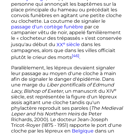
personne qui annonçait les baptêmes sur la
place principale du hameau ou précédait les
convois funèbres en agitant une petite cloche
ou clochette. La coutume de signaler le
passage d'un cortège funèbre
par ce
campanier vêtu de noir, appelé familièrement
le «
clocheteur des trépassés
» s'est conservée
e
jusqu'au début du
XX
siècle
dans les
campagnes, alors que dans les villes officiait
[46]
plutôt le crieur des morts
.
Parallèlement, les lépreux devaient signaler
leur passage au moyen d'une cloche à main
afin de signaler le danger d'épidémie. Dans
une marge du
Liber pontificalis of Edmund
e
Lacy, Bishop of Exeter
, un manuscrit du
XIV
siècle
, est représentée la figure d'un lépreux
assis agitant une cloche tandis qu'un
phylactère reproduit ses paroles (
The Medieval
Leper and his Northern Heirs
de Peter
Richards, 2000). Le docteur Jean-Joseph
Tricot-Royer (1875 - 1951) rapporte le port d'une
cloche par les lépreux en
Belgique
dans un