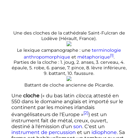
Une des cloches de la cathédrale Saint-Fulcran de
Lodève (Hérault, France).
Le lexique campanographe
: une
terminologie
[1]
anthropomorphique
et
métaphorique
.
Parties de la cloche
: 1. joug, 2. anses, 3. cerveau, 4.
épaule, 5. robe, 6. panse, 7. pince, 8. lèvre inférieure,
9. battant, 10. faussure.
Battant de cloche ancienne de Picardie.
Une
cloche
(
« du bas latin
clocca
, attesté en
550 dans le domaine anglais et importé sur le
continent par les moines irlandais
[2]
évangélisateurs de l'Europe »
) est un
instrument fait de métal, creux, ouvert,
destiné à l'émission d'un
son
. C'est un
instrument de percussion
et un
idiophone
. Sa