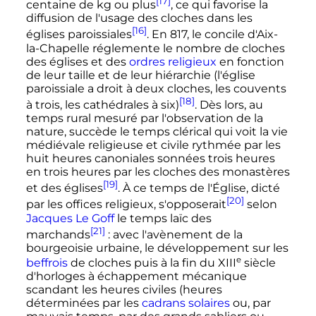
[17]
centaine de kg ou plus
, ce qui favorise la
diffusion de l'usage des cloches dans les
[16]
églises paroissiales
. En 817, le concile d'Aix-
la-Chapelle réglemente le nombre de cloches
des églises et des
ordres religieux
en fonction
de leur taille et de leur hiérarchie (l'église
paroissiale a droit à deux cloches, les couvents
[18]
à trois, les cathédrales à six)
. Dès lors, au
temps rural mesuré par l'observation de la
nature, succède le temps clérical qui voit la vie
médiévale religieuse et civile rythmée par les
huit heures canoniales sonnées trois heures
en trois heures par les cloches des monastères
[19]
et des églises
. À ce temps de l'Église, dicté
[20]
par les offices religieux, s'opposerait
selon
Jacques Le Goff
le temps laïc des
[21]
marchands
: avec l'avènement de la
bourgeoisie urbaine, le développement sur les
e
beffrois
de cloches puis à la fin du
XIII
siècle
d'horloges à échappement mécanique
scandant les heures civiles (heures
déterminées par les
cadrans solaires
ou, par