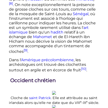
[8]
. On note exceptionnellement la présence
de grosse cloches sur ces tours, comme celle
de la mosquée de Saint-Louis au
Sénégal
, où
l'instrument est associé à l'horloge qui
carillonne pour indiquer les heures. La cloche
est un symbole rarement utilisé dans l'
art
islamique
bien qu'un
hadith
relatif à un
échange de
Mahomet
et de El-Hareth ibn
Hicham nous décrive la vision de Mahomet
comme accompagnée d'un tintement de
[9]
cloches
.
Dans l'
Amérique précolombienne
, les
archéologues ont trouvé des clochettes
[10]
surtout en argile et en écorce de fruit
.
Occident chrétien
Cloche de
saint Patrick
. Elle est attribuée au saint
e
e
irlandais alors qu'elle ne date que du
VIII
-
IX
siècle
.