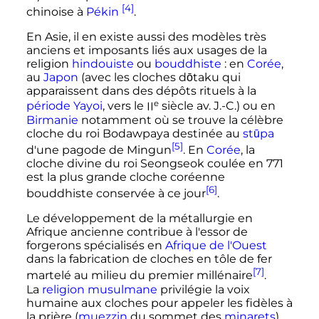
[4]
chinoise à
Pékin
.
En Asie, il en existe aussi des modèles très
anciens et imposants liés aux usages de la
religion
hindouiste
ou
bouddhiste
: en
Corée
,
au
Japon
(avec les cloches dōtaku qui
apparaissent dans des dépôts rituels à la
e
période Yayoi
, vers le
II
siècle
av. J.-C.
) ou en
Birmanie
notamment où se trouve la célèbre
cloche du roi Bodawpaya destinée au
stūpa
[5]
d'une pagode de Mingun
. En
Corée
, la
cloche divine du roi Seongseok coulée en 771
est la plus grande cloche coréenne
[6]
bouddhiste conservée à ce jour
.
Le développement de la métallurgie en
Afrique ancienne contribue à l'essor de
forgerons spécialisés en
Afrique de l'Ouest
dans la fabrication de cloches en tôle de fer
[7]
martelé au milieu du premier millénaire
.
La
religion musulmane
privilégie la voix
humaine aux cloches pour appeler les fidèles à
la prière (
muezzin
du sommet des
minarets
)