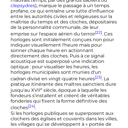
mauvais temps, par des grands sabliers ou
clepsydres
), marque le passage à un temps
profane, ce qui entraîne une lutte d'influence
entre les autorités civiles et religieuses sur la
maîtrise du temps et des cloches, dépositaires
de la personnalité communale, de leur
[22]
emprise sur l'espace aérien du terroir
. Ces
horloges sont initialement conçues non pour
indiquer visuellement l'heure mais pour
sonner chaque heure en actionnant
directement des cloches. Puis à ce signal
acoustique est superposé une indication
optique
: pour visualiser les heures, les
horloges municipales sont munies d'un
[23]
cadran divisé en vingt-quatre heures
. La
pratique itinérante des maîtres sainctiers dure
e
jusqu'au
XVII
siècle
, époque à laquelle les
fondeurs s'installent et créent de véritables
fonderies qui fixent la forme définitive des
[24]
cloches
.
Si les horloges publiques se superposent aux
clochers des églises et couvents dans les villes,
les villages qui se développent à «
portée de