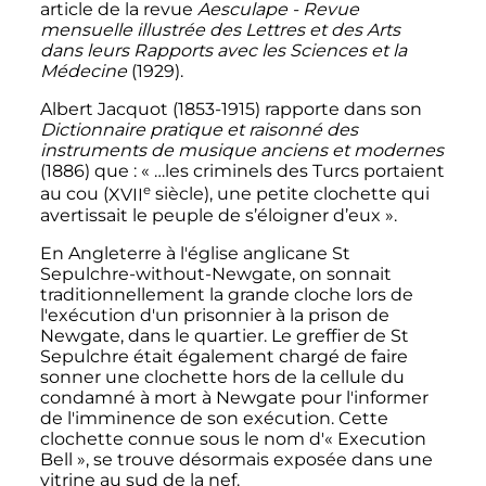
article de la revue
Aesculape - Revue
mensuelle illustrée des Lettres et des Arts
dans leurs Rapports avec les Sciences et la
Médecine
(1929).
Albert Jacquot (1853-1915) rapporte dans son
Dictionnaire pratique et raisonné des
instruments de musique anciens et modernes
(1886) que
: «
…les criminels des Turcs portaient
e
au cou (
XVII
siècle
), une petite clochette qui
avertissait le peuple de s’éloigner d’eux
».
En Angleterre à l'église anglicane St
Sepulchre-without-Newgate, on sonnait
traditionnellement la grande cloche lors de
l'exécution d'un prisonnier à la prison de
Newgate, dans le quartier. Le greffier de St
Sepulchre était également chargé de faire
sonner une clochette hors de la cellule du
condamné à mort à Newgate pour l'informer
de l'imminence de son exécution. Cette
clochette connue sous le nom d'«
Execution
Bell
», se trouve désormais exposée dans une
vitrine au sud de la nef.