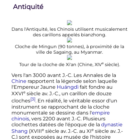
Antiquité
Dans l'Antiquité, les Chinois utilisent musicalement
des carillons appelés bianzhong.
Cloche de Mingun (90 tonnes), à proximité de la
ville de Sagaing, au Myanmar.
e
Tour de la cloche de Xi'an (Chine,
XIV
siècle
).
Vers l'an 3000 avant J.-C. Les Annales de la
Chine
rapportent la légende selon laquelle
l'Empereur Jaune
Huángdì
fait fondre au
e
XXVI
siècle
av. J.-C.
, un carillon de douze
[3]
cloches
. En réalité, le véritable essor d'un
instrument se rapprochant de la cloche
monumentale se dessine dans l'
empire
chinois
, vers 2200 avant J.-C. Plusieurs
clochettes datées de l'époque de la
dynastie
e
e
Shang
(
XVIII
siècle
av. J.-C.
au
XI
siècle
av. J.-
C.
) sont exposées au musée de l'histoire