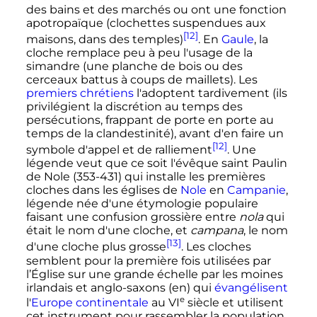
des bains et des marchés ou ont une fonction
apotropaïque (clochettes suspendues aux
[12]
maisons, dans des temples)
. En
Gaule
, la
cloche remplace peu à peu l'usage de la
simandre (une planche de bois ou des
cerceaux battus à coups de maillets). Les
premiers chrétiens
l'adoptent tardivement (ils
privilégient la discrétion au temps des
persécutions, frappant de porte en porte au
temps de la clandestinité), avant d'en faire un
[12]
symbole d'appel et de ralliement
. Une
légende veut que ce soit l'évêque saint Paulin
de Nole (353-431) qui installe les premières
cloches dans les églises de
Nole
en
Campanie
,
légende née d'une étymologie populaire
faisant une confusion grossière entre
nola
qui
était le nom d'une cloche, et
campana
, le nom
[13]
d'une cloche plus grosse
. Les cloches
semblent pour la première fois utilisées par
l’Église sur une grande échelle par les moines
irlandais et anglo-saxons
(en)
qui
évangélisent
e
l'
Europe continentale
au
VI
siècle
et utilisent
cet instrument pour rassembler la population