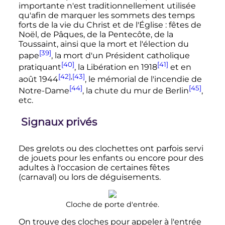
importante n'est traditionnellement utilisée
qu'afin de marquer les sommets des temps
forts de la vie du Christ et de l'Église
: fêtes de
Noël, de Pâques, de la Pentecôte, de la
Toussaint, ainsi que la mort et l'élection du
[39]
pape
, la mort d'un Président catholique
[40]
[41]
pratiquant
, la Libération en 1918
et en
[42]
,
[43]
août 1944
, le mémorial de l'incendie de
[44]
[45]
Notre-Dame
, la chute du mur de Berlin
,
etc.
Signaux privés
Des grelots ou des clochettes ont parfois servi
de jouets pour les enfants ou encore pour des
adultes à l'occasion de certaines fêtes
(carnaval) ou lors de déguisements.
Cloche de porte d'entrée.
On trouve des cloches pour appeler à l'entrée