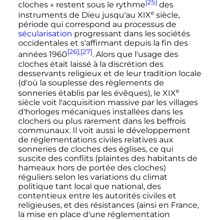
[25]
cloches
» restent sous le rythme
des
e
instruments de Dieu jusqu'au
XIX
siècle
,
période qui correspond au processus de
sécularisation
progressant dans les sociétés
occidentales et s'affirmant depuis la fin des
[26]
,
[27]
années 1960
. Alors que l'usage des
cloches était laissé à la discrétion des
desservants religieux et de leur tradition locale
(d'où la souplesse des règlements de
e
sonneries établis par les évêques), le
XIX
siècle
voit l'acquisition massive par les villages
d'horloges mécaniques installées dans les
clochers ou plus rarement dans les beffrois
communaux. Il voit aussi le développement
de réglementations civiles relatives aux
sonneries de cloches des églises, ce qui
suscite des conflits (plaintes des habitants de
hameaux hors de portée des cloches)
réguliers selon les variations du climat
politique tant local que national, des
contentieux entre les autorités civiles et
religieuses, et des résistances (ainsi en France,
la mise en place d'une réglementation