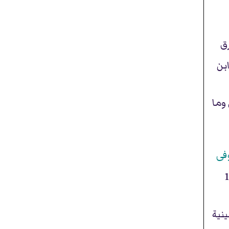
رق
بن
وما
فى
107 هـ-110
نية