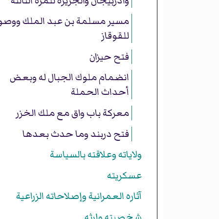
وأذربيجان والجزيرة للمرة الثالثة
مسير مسلمة بن عبد الملك ووصو
للقوقاز
فتح حيزان
انضمام ملوك الجبال له وبعض
أحداث الحملة
معركة باب واق مع ملك الخزر
فتح دربند وما حدث بعدها
ولاياته وعلاقته بالسياسة
عسكريته
آثاره العمرانية وإصلاحاته الزراعية
شخصيته وإرثه