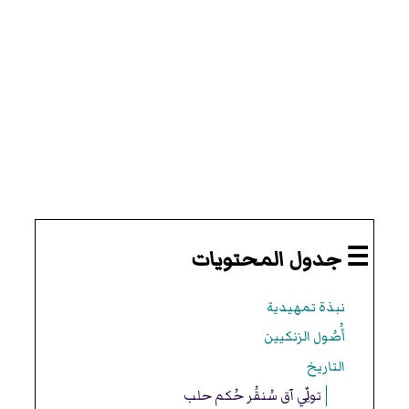
☰ جدول المحتويات
نبذة تمهيدية
أُصُول الزنكيين
التاريخ
تولِّي آق سُنقُر حُكم حلب