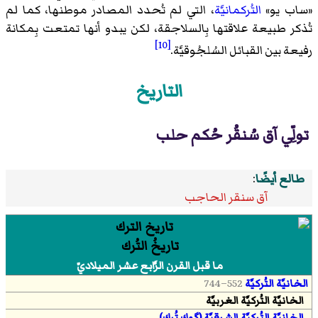
«ساب يو»
التُركمانيَّة
، التي لم تُحدد المصادر موطنها، كما لم
تُذكر طبيعة علاقتها بِالسلاجقة، لكن يبدو أنها تمتعت بِمكانة
[10]
رفيعة بين القبائل السُلجُوقيَّة.
التاريخ
تولِّي آق سُنقُر حُكم حلب
طالع أيضًا
:
آق سنقر الحاجب
تاريخُ التُرك
ما قبل القرن الرَّابع عشر الميلاديّ
الخانيَّة التُركيَّة
552–744
الخانيَّة التُركيَّة الغربيَّة
الخانيَّة التُركيَّة الشرقيَّة (گوك تُرك)