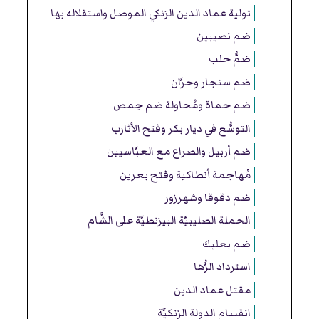
تولية عماد الدين الزنكي الموصل واستقلاله بها
ضم نصيبين
ضمُّ حلب
ضم سنجار وحرَّان
ضم حماة ومُحاولة ضم حِمص
التوسُّع في ديار بكر وفتح الأثارب
ضم أربيل والصراع مع العبَّاسيين
مُهاجمة أنطاكية وفتح بعرين
ضم دقوقا وشهرزور
الحملة الصليبيَّة البيزنطيَّة على الشَّام
ضم بعلبك
استرداد الرُّها
مقتل عماد الدين
انقسام الدولة الزنكيَّة