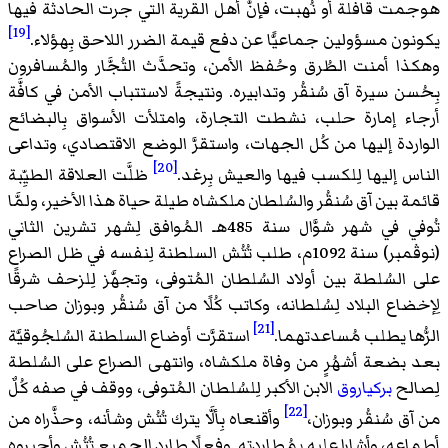
هوجمت قافلة أو نُهبت، فإنَّ أهل القرية التي جرت الحادثة فيها
[19]
يكونون مسؤولين جماعيًّا عن دفع قيمة الضرر اللاحق بِهؤلاء.
وهكذا أمنت الطُرق وحُفظ الأمن، وتحدَّث التُجَّار والمُسافرون
بِحُسن سيرة آق سُنقُر وتدابيره. ونتيجةً لاستتباب الأمن في كافَّة
أرجاء إمارة حلب، نشطت التجارة، وامتلأت الأسواق بِالبضائع
الواردة إليها من كُل الجهات، واستقرَّ الوضع الاقتصادي، وتداعى
[20]
الناس إليها لِلكسب فيها والعيش بِرغد.
ظلَّت العلاقة الطيِّبة
قائمة بين آق سُنقُر والسُلطان ملكشاه طيلة حياة هذا الأخير، ولمَّا
تُوفي في شهر شوَّال سنة 485هـ المُوافق لِشهر تشرين الثاني
(نوڤمبر) سنة 1092م، طلب تُتُش السلطنة لِنفسه في ظل الصراع
على السُلطة بين أولاد السُلطان المُتوفى، وتجهَّز لِلزحف شرقًا
لِإخضاع البلاد لِسُلطانه، وكاتب كُلًا من آق سُنقُر وبوزان صاحب
[21]
الرُّها يطلب مُساعدتهما.
استقرَّت أوضاع السلطنة السُلجُوقيَّة
بعد بضعة أشهُرٍ من وفاة ملكشاه، وانتهى الصراع على السُلطة
لِصالح
بركياروق
الابن الأكبر لِلسُلطان المُتوفى، ووقف في صفه كُلٌ
[22]
من آق سُنقُر وبوزان،
وأقنعاه بِألَّا يترك تُتُش وشأنه، وحذَّراه من
أطماعه، وأشارا عليه بِمُطاردته. وفعلًا طارد الجميع تُتُش وأجبروه