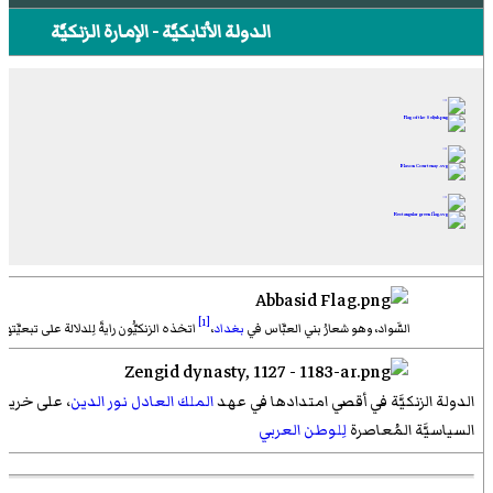
الدولة الأتابكيَّة - الإمارة الزنكيَّة
[1]
السَّواد، وهو شعارُ بني العبَّاس في
بغداد
،
اتخذه الزنكيُّون رايةً لِلدلالة على تبعيَّته
الدولة الزنكيَّة في أقصي امتدادها في عهد
الملك العادل نور الدين
، على خريطة
السياسيَّة المُعاصرة
لِلوطن العربي