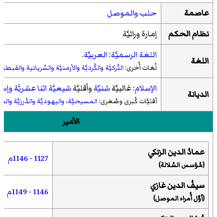
عاصمة
حلب
والموصل
نظام الحكم
إمارة وراثيَّة
اللغة الرسميَّة
:
العربيَّة
.
اللغة
لُغات أُخرى:
التُركيَّة
والكُرديَّة
والأرمنيَّة
والسُريانية
والقبطيَّة
الإسلام
: غالبيَّة
سُنيَّة
وأقليَّة
شيعيَّة
اثنا عشريَّة
وإسم
الديانة
أقليَّات كُبرى وصُغرى:
المسيحيَّة
،
واليهوديَّة
والدُرزيَّة
والصاب
الأمير
عمادُ الدين الزنكي
1127
-
1146م
(مُؤسس السُلالة)
سيفُ الدين غازي
1146
-
1149م
(أوَّل أُمراء الموصل)