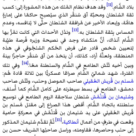
[11]
بلاد الشَّام.
وقد هدف نظام المُلك من هذه المشورة إلى: كسب
ثقة السُلطان ومحبَّة آق سُنقُر الذي سيُصبح حاكمًا على إمارةٍ
هامَّة، وإبعاد الأخير عن مُرافقة السُلطان حتَّى لا يُنافسه، وعدم
[13]
المساس بِثقة السُلطان به.
وتدُل الأحداث التي كانت تمُرُّ بها
الشَّام آنذاك، أنَّ ملكشاه وجد في نصيحة وزيره فُرصة طيِّبة
لِتعيين شخص قادر على فرض الحُكم السُلجُوقي في هذه
المنطقة، ولعلَّهُ أراد، كذلك، أن يتخذ من آق سُنقُر حاجزًا بينهُ
[14]
وبين أخيه تُتُش الطامع في الشَّام والسلطنة معًا.
وفي تلك
الفترة، شهد شماليّ الشَّام صراعًا عسكريًّا بين ثلاثة قادة هُم:
مُسلم بن قُريش العُقيلي
صاحب الموصل وحلب، وتُتُش صاحب
دمشق، الطامع في بسط سيطرته على كامل الشَّام كما أُسلف،
وسُليمان بن قُتلُمُش
سُلطان سلاجقة الروم الطامع في توسيع
سلطنته باتجاه الشَّام. أفضى هذا الصراع إلى مقتل مُسلم بن
قُريش العُقيلي على يد سُليمان بن قُتلُمُش في معركةٍ حامية
[15]
وقعت في طرفٍ من أعمال
أنطاكية
،
ثُمَّ تقدَّم سُليمان المذكور
إلى حلب وحاصرها، فقاومته، وراسل صاحبُها الشريف حسن بن