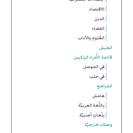
الاقتصاد
الدين
القضاء
العُلوم والآداب
الجيش
قائمة الأُمراء الزنكيين
في الموصل
في حلب
المراجع
هامش
بِاللُغة العربيَّة
بِلُغاتٍ أجنبيَّة
وصلات خارجيَّة