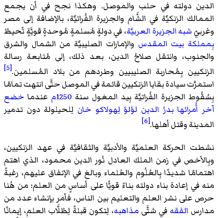
الدين دولته في حلب والموصل. وهكذا نجح في أن يجمع
الممالك الزنكيَّة في الشَّام والجزيرة الفُراتيَّة، بالإضافة إلى مصر
وغربيّ
شبه الجزيرة العربيَّة
، في دولةٍ مُسلمةٍ مُوحدةٍ قويَّةٍ تًحيطُ
بِمملكة بيت المقدس
والإمارات الصليبيَّة من الشمال والشرق
والجنوب، وانتقل صلاحُ الدين، بعد ذلك، إلى مُتابعة رسالة
[5]
الزنكيين بِمُحاربة الصليبيين وطردهم من بلاد المُسلمين.
استمرَّت سيادة بقايا الزنكيين قائمة في الموصل حتَّى انتهت تمامًا
بِسُقُوط الجزيرة الفُراتيَّة بِيد المغول سنة
1250م
عندما
خضع
آخر أُمرائها
بدرُ الدين لؤلؤ
لِهولاكو خان
لِلحيلولة دون تدمير
[6]
المدينة وقتل أهلها.
نشطت الحركة العلميَّة والأدبيَّة والثقافيَّة في عهد الزنكيين،
وبِالأخص في زمن الملك العادل نُور الدين محمود، الذي اهتم
اهتمامًا شديدًا بِالعُلُوم والعُلماء وبالغ في الإنفاق عليهم، رغبةً
منه في إعادة بناء دولته بناءً قويًّا على أساسٍ من العلم؛ من هُنا
حرص على نشر العلم والتعليم بين الناس، فأمر بإنشاء عدد من
مدارس
الفقه
في شتَّى
مذاهبه
، لِتكون قبلةً لِطُلَّاب العلم، إيمانًا