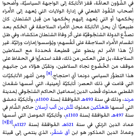
في الشُؤون العامَّة، قفز الأتابكة إلى الواجهة السياسيَّة، وأضحوا
أصحاب النُفُوذ الفعلي في إدارة الولايات التي يُعهد إلى الأُمراء
بِحُكمها أو التي يُعهد إليهم بِحُكمها من قِبل السُلطان. كان
طبيعيًّا أن يحل الأتابكة محل الأُمراء السلاجقة في الحُكم بعد
تصدُّع الدولة السُلجُوقيَّة على أثر وفاة السُلطان ملكشاه، وفي ظل
انقسام الأُمراء السلاجقة على أنفُسهم؛ ويُؤسسوا إمارات وراثيَّة. غير
أنَّ هذا الأمر لم ينطوِ على قطيعة مُحددة مع السلاطين
السلاجقة، بل على العكس من ذلك، فقد استمرُّوا في الحفاظ على
موقف من الخُضُوع تجاه السلاطين، وتقبَّل هؤلاء من جانبهم
[8]
هذا التطوُّر السياسي دونما أي احتجاج.
ومن أشهر الأتابكيَّات
التي قامت في ذلك العصر: أتابكيَّة أرمينية، التي أسسها سُقمان
القطبي مملوك قُطب الدين إسماعيل الحاكم السُلجُوقي لِمدينة
مرند
، وذلك في سنة
493هـ
المُوافقة لِسنة
1100م
، وأتابكيَّة دمشق
التي أسسها
طُغتُكين
مملوك
تُتُش بن ألب أرسلان
حاكم الشَّام في
سنة
497هـ
المُوافقة لِسنة
1103م
، وأتابكيَّة الموصل التي أسسها
[9]
[3]
عماد الدين الزنكي في سنة
521هـ
المُوافقة لِسنة
1127م
،
وعمادُ الدين المذكور هو ابن
آق سُنقُر
، الذي ينتمي إلى قبيلة