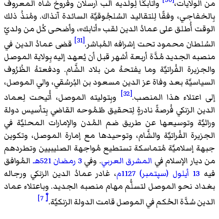
من الولايات،
وأتابكًا لِولديه ألب أرسلان وفروخ شاه المعروف
بِالخفاجي، وفقًا لِلتقاليد السُلجُوقيَّة السائدة آنذاك. ومُنذُ ذلك
الوقت أُطلق على عمادُ الدين لقب «أتابك»، وأضحى كُل من ولديّ
[31]
السُلطان محمود تحت إشرافه المُباشر.
قضى عمادُ الدين في
منصبه الجديد مُدَّة أربعة أشهر قبل أن يُعهد إليه بِولاية الموصل
والجزيرة الفُراتيَّة وما يفتحهُ من بلاد الشَّام. ودفعتهُ الظُرُوف
السياسيَّة بعد وفاة عز الدين مسعود بن البُرسُقي، والي الموصل،
[32]
إلى اعتلاء هذا المنصب.
وبِتوليته الموصل، أُتيحت لِعماد
الدين الزنكي فُرصةً نادرةٍ لِتحقيق طُمُوحه القاضي بِتأسيس دولة
وراثيَّة وتوسيعها عن طريق ضم المُدن والإمارات المحليَّة في
الجزيرة الفُراتيَّة والشَّام، وتوحيدها مع إمارة الموصل، وتكوين
جبهة إسلاميَّة مُتماسكة تستطيع مُواجهة الصليبيين وتطردهم
من ديار الإسلام في
المشرق العربي
. وفي
3 رمضان
521هـ
المُوافق
فيه
13 أيلول (سپتمبر)
1127م
، غادر عمادُ الدين الزنكي ورجاله
بغداد نحو الموصل لتسلُّم مهام منصبه الجديد. وباعتلاء عماد
[ْ 7]
الدين سُدَّة الحُكم في الموصل قامت الدولة الزنكيَّة.