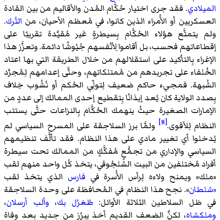
الميلادي
. فقد جرى اختيار حُكَّام المُدن والأقاليم من بين القادة
العسكريين أو الأُمراء الذين كانوا، في مُعظم الأحيان، من
التُرك
.
ولم يتمتَّع هؤلاء الحُكَّام بِسيطرةٍ غير مُقيَّدة تقريبًا على
إقطاعاتهم فحسب، بل أقاموا لِأنُفسهم جُيُوشًا دائمة. وتعزَّز هذا
الإغراء بِالتأكيد على استقلالهم من خلال الطريقة التي بها اعتاد
الخُلفاء على تجريدهم من مُمتلكاتهم، وحتَّى إعدامهم لِمُجرَّد
الشُبهة. فمجيء حاكم ضعيف لِتولِّي الحُكم أو نُشُوب خِلاف
بِصدد الولاية كان يُعد إيذانًا بِتقطيع إحدى الممالك إلى عددٍ من
الإمارات الصغيرة حيثُ ينهمك الحُكَّام بِالنزاعات حتَّى يستتب
[8]
النظام لِلأقوى.
ولمَّا برز السلاجقة على المسرح السياسي لم
يُدخلوا أي تغيير مادي على هذا النظام. فقد تألَّف تنظيمهم
السياسي والإداري من تجمُّعٍ مُفكَّكٍ من الممالك تحت سيطرة
أفراد مُختلفين من البيت السُلجُوقي، يتخذ كُل واحد منهم لقب
«ملك» ويمنح ولاءه لِرأس الأُسرة في
فارس
الذي يتخذ لقب
«سُلطان
». نجح هذا النظام في المُحافظة على وحدة السلاجقة
في ظل السلاطين الثلاثة الأوائل:
طُغرُل بك
،
وألب أرسلان
،
وملكشاه
، لكنَّ الضعف القديم أخذ يبرُز من جديد بعد وفاة