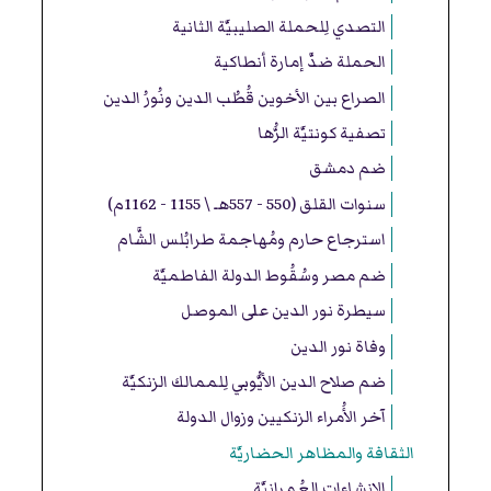
التصدي لِلحملة الصليبيَّة الثانية
الحملة ضدَّ إمارة أنطاكية
الصراع بين الأخوين قُطُب الدين ونُورُ الدين
تصفية كونتيَّة الرُّها
ضم دمشق
سنوات القلق (550 - 557هـ \ 1155 - 1162م)
استرجاع حارم ومُهاجمة طرابُلس الشَّام
ضم مصر وسُقُوط الدولة الفاطميَّة
سيطرة نور الدين على الموصل
وفاة نور الدين
ضم صلاح الدين الأيُّوبي لِلممالك الزنكيَّة
آخر الأُمراء الزنكيين وزوال الدولة
الثقافة والمظاهر الحضاريَّة
الإنشاءات العُمرانيَّة