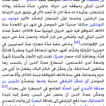
الدين الزنكي بِموقفه من حركة جاولي، شدَّة تمسُّكه بِولائه
لِلسُلطان، وتأييده له، ممَّا كان لهُ أبعد الأثر في توثيق عرى الارتباط
بين الرجُلين، وعندما عيَّن السُلطان مُحمَّد الأمير
مودود بن
التونتكين
حاكمًا جديدًا على الموصل في شهر ذي القعدة سنة
501هـ المُوافق فيه شهر حُزيران (يونيو) سنة 1108م، انضمَّ عماد
الدين الزنكي إليه، وأضحى من كبار أُمرائه، وحصل منهُ على مزيدٍ
[25]
من الإقطاعات،
وخاض معهُ عدَّة معارك ضدَّ الصليبيين في
الجزيرة الفُراتيَّة والشَّام أظهر خلالها شجاعةً كبيرة ومقدرةً قتاليَّةً
فذَّة، وبِخاصَّة أثناء حصار
طبريَّا
، لفتت إليه الأنظار وأكسبتهُ شُهرةً
واسعةً لدى المُسلمين. استطاع عمادُ الدين أن يكتسب رضا
سلاطين السلاجقة، وأن يتنقَّل في حُكم البلاد، بِفضل ما أوتي من
حزمٍ وشجاعة. ففي سنة 516هـ المُوافقة لِسنة 1122م، ولَّاهُ صاحب
الموصل
آق سُنقُر البُرسُقي
مدينة
واسط
لِيتصدَّى
لِدُبيس بن
[27]
صدقة الأسدي
أمير
الحلَّة
الطامع في السيطرة على بغداد،
وتمكَّن عمادُ الدين أن ينتصر على دُبيس، وضمَّ إليه بُليدة
النُعمانيَّة
، مما دفع البُرسُقي إلى إضافة
البصرة
إلى ولايته لِلتصدي