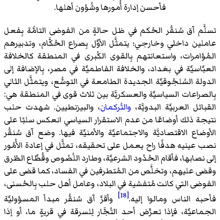
فأحسن إدارة أُمورها وشُؤون أهلها.
تسلَّم آق سُنقُر الحُكم في ظل حالةٍ من الفوضى التامَّة بِفعل
عاملين داخلي وخارجي؛ يتمثَّل الأوَّل بِصراع الحُكَّام، وتدبيرهم
المُؤامرات، واستعانتهم بِالقوى الكُبرى في المنطقة كالخلافة
العبَّاسيَّة في بغداد، والخلافة الفاطميَّة في مصر، بِالإضافة إلى
الدولة السُلجُوقيَّة الجديدة الطامعة في التوسُّع، ويتمثَّل الثاني
بِالصراعات السياسيَّة والعسكريَّة بين ثلاث قوى في المنطقة هي:
القبائل العربيَّة البدويَّة،
والتُركمان
، والبيزنطيين. شهدت حلب
نتيجة ذلك أوضاعًا من عدم الاستقرار السياسي انعكس سلبًا على
الأوضاع الاقتصاديَّة والاجتماعيَّة والأمنيَّة فيها. وضع آق سُنقُر
نصب عينيه هدفًا راح يعمل على تحقيقه، تمثَّل في إعادة الأُمُور
إلى نصابها، فأقام الحُدُود الشرعيَّة، وطارد اللُصُوص وقُطَّاع الطُرق
وقضى عليهم، وتخلَّص من المُتطرفين في الفساد، كما قضى على
الفوضى التي كانت مُتفشية في البلاد، وعامل أهل حلب بِالحُسنى،
[18]
فأحبه الناس ومالوا إليه.
وأقرَّ آق سُنقُر مبدأ المسؤوليَّة
الجماعيَّة، فإذا تعرَّض أحد التُجَّار لِلسرقة في قريةٍ ما، أو إذا