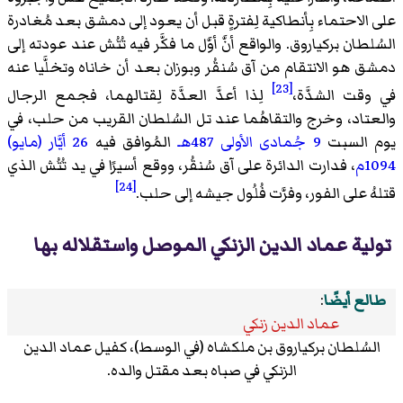
على الاحتماء بِأنطاكية لِفترةٍ قبل أن يعود إلى دمشق بعد مُغادرة
السُلطان بركياروق. والواقع أنَّ أوَّل ما فكَّر فيه تُتُش عند عودته إلى
دمشق هو الانتقام من آق سُنقُر وبوزان بعد أن خاناه وتخلَّيا عنه
[23]
في وقت الشدَّة،
لِذا أعدَّ العدَّة لِقتالهما، فجمع الرجال
والعتاد، وخرج والتقاهُما عند تل السُلطان القريب من حلب، في
يوم السبت
9 جُمادى الأولى
487هـ
المُوافق فيه
26 أيَّار (مايو)
1094م
، فدارت الدائرة على آق سُنقُر، ووقع أسيرًا في يد تُتُش الذي
[24]
قتلهُ على الفور، وفرَّت فُلُول جيشه إلى حلب.
تولية عماد الدين الزنكي الموصل واستقلاله بها
طالع أيضًا
:
عماد الدين زنكي
السُلطان بركياروق بن ملكشاه (في الوسط)، كفيل عماد الدين
الزنكي في صباه بعد مقتل والده.