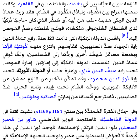
النزاعات بين العبَّاسيين في
بغداد
، والفاطميين في
القاهرة
، وكانت
سمتها النزاع بين الأُمراء، وتبادُل النُفُوذ في الشَّام. فقد ورث عمادُ
الدين الزنكي مدينة حلب من أبيه آق سُنقُر الذي كان حاجبًا تُركيًّا
لدى السُلطان السُلجوقي ملكشاه، فوسَّع سُلطته وضمَّ الموصل
[ْ 5]
إليه،
وأسَّس الدولة الزنكيَّة التي دامت 123 سنة. رفع عمادُ الدين
راية الجهاد ضدَّ الصليبيين، فقاومهم وانتزع منهم
كُونتيَّة الرُّها
وبضعة معاقل مُهمَّة أُخرى وردَّها إلى المُسلمين، ولمَّا تُوفي
عمادُ الدين انقسمت الدولة الزنكيَّة إلى إمارتين: إمارة الموصل
تحت راية
سيفُ الدين غازي
، وإمارة حلب أو
الدولة النُوريَّة
، تحت
راية
نُورُ الدين محمود
، وقد تمكَّن الأخير من انتزاع دمشق من
الأتابكة البوريين، ووحَّد الشَّام تحت رايته، وتابع الحرب ضدَّ
[4]
الصليبيين، فاسترجع أقسامًا من إمارتيّ
أنطاكية
وطرابُلس
.
وفي خِلال الفترة المُمتدَّة بين سنتيّ
1164
و1169م
، نشبت فتنة في
الدولة الفاطميَّة
، فاستنجد الوزير الفاطمي
شاور بن مُجير
السعدي
بِنُور الدين الزنكي لِإخمادها، فوجد نُورُ الدين في هذا
فُرصةً لا تُعوِّض لِلسيطرة على مصر وتوحيد الجبهة الإسلاميَّة في