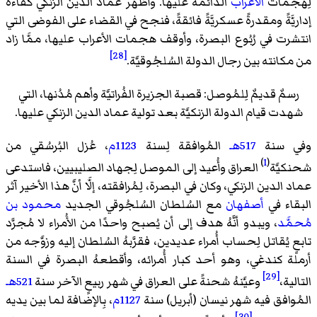
لِهجمات
الأعراب
الدائمة عليها. وأظهر عمادُ الدين الزنكي كفاءةً
إداريَّةً ومقدرةً عسكريَّةً فائقةً، فنجح في القضاء على الفوضى التي
انتشرت في رُبُوع البصرة، وأوقف هجمات الأعراب عليها، ممَّا زاد
[28]
من مكانته بين رجال الدولة السُلجُوقيَّة.
رسمٌ قديمٌ لِلمُوصل: قصبة الجزيرة الفُراتيَّة وأهم مُدُنها، التي
شهدت قيام الدولة الزنكيَّة بعد تولية عماد الدين الزنكي عليها.
وفي سنة
517هـ
المُوافقة لِسنة
1123م
، عُزل البُرسُقي من
)
1
(
شحنكيَّة
العراق وأُعيد إلى الموصل لِجهاد الصليبيين، فاستدعى
عماد الدين الزنكي، وكان في البصرة، لِمُرافقته، إلَّا أنَّ هذا الأخير آثر
البقاء في
أصفهان
مع السُلطان السُلجُوقي الجديد
محمود بن
مُحمَّد
، ويبدو أنَّهُ هدف إلى أن يُصبح واحدًا من الأُمراء لا مُجرَّد
تابعٍ يُقاتل لِحساب أُمراء عديدين، فقرَّبهُ السُلطان إليه وزوَّجه من
أرملة كندغي، وهو أحد كبار أُمرائه، وأقطعهُ البصرة في السنة
[29]
التالية،
وعيَّنهُ شحنةً على العراق في شهر ربيعٍ الآخر سنة
521هـ
المُوافق فيه شهر نيسان (أبريل) سنة
1127م
، بِالإضافة لما بين يديه
[30]