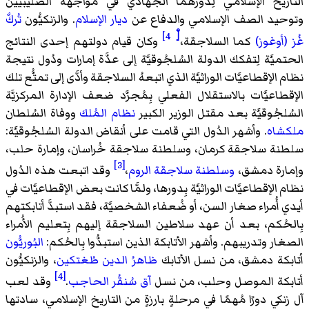
التاريخ الإسلامي لِدورهما الجهادي في مُواجهة الصليبيين
وتوحيد الصف الإسلامي والدفاع عن
ديار الإسلام
. والزنكيُّون
تُركٌ
[ْ 4]
غُز (أوغوز)
كما السلاجقة،
وكان قيام دولتهم إحدى النتائج
الحتميَّة لِتفكك الدولة السُلجُوقيَّة إلى عدَّة إمارات ودُول نتيجة
نظام الإقطاعيَّات الوراثيَّة الذي اتبعهُ السلاجقة وأدَّى إلى تمتُّع تلك
الإقطاعيَّات بالاستقلال الفعلي بِمُجرَّد ضعف الإدارة المركزيَّة
السُلجُوقيَّة بعد مقتل الوزير الكبير
نظام المُلك
ووفاة السُلطان
ملكشاه
. وأشهر الدُول التي قامت على أنقاض الدولة السُلجُوقيَّة:
سلطنة سلاجقة كرمان، وسلطنة سلاجقة خُراسان، وإمارة حلب،
[3]
وإمارة دمشق،
وسلطنة سلاجقة الروم
،
وقد اتبعت هذه الدُول
نظام الإقطاعيَّات الوراثيَّة بِدورها، ولمَّا كانت بعض الإقطاعيَّات في
أيدي أُمراء صغار السن، أو ضُعفاء الشخصيَّة، فقد استبدَّ أتابكتهم
بِالحُكم، بعد أن عهد سلاطين السلاجقة إليهم بِتعليم الأُمراء
الصغار وتدريبهم. وأشهر الأتابكة الذين استبدُّوا بِالحُكم:
البُوريُّون
أتابكة دمشق، من نسل الأتابك
ظاهرُ الدين طُغتكين
، والزنكيُّون
[4]
أتابكة الموصل وحلب، من نسل
آق سُنقُر الحاجب
.
وقد لعب
آل زنكي دورًا مُهمًا في مرحلةٍ بارزةٍ من التاريخ الإسلامي، سادتها