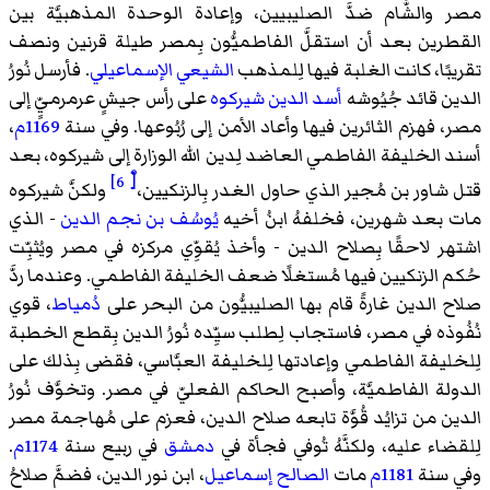
مصر والشَّام ضدَّ الصليبيين، وإعادة الوحدة المذهبيَّة بين
القطرين بعد أن استقلَّ الفاطميُّون بِمصر طيلة قرنين ونصف
تقريبًا، كانت الغلبة فيها لِلمذهب
الشيعي الإسماعيلي
. فأرسل نُورُ
الدين قائد جُيُوشه
أسد الدين شيركوه
على رأس جيشٍ عرمرميٍّ إلى
مصر، فهزم الثائرين فيها وأعاد الأمن إلى رُبُوعها. وفي سنة
1169م
،
أسند الخليفة الفاطمي العاضد لِدين الله الوزارة إلى شيركوه، بعد
[ْ 6]
قتل شاور بن مُجير الذي حاول الغدر بِالزنكيين،
ولكنَّ شيركوه
مات بعد شهرين، فخلفهُ ابنُ أخيه
يُوسُف بن نجم الدين
- الذي
اشتهر لاحقًا بِصلاح الدين - وأخذ يُقوِّي مركزه في مصر ويُثبِّت
حُكم الزنكيين فيها مُستغلًا ضعف الخليفة الفاطمي. وعندما ردَّ
صلاح الدين غارةً قام بها الصليبيُّون من البحر على
دُمياط
، قوي
نُفُوذه في مصر، فاستجاب لِطلب سيِّده نُورُ الدين بِقطع الخطبة
لِلخليفة الفاطمي وإعادتها لِلخليفة العبَّاسي، فقضى بِذلك على
الدولة الفاطميَّة، وأصبح الحاكم الفعليّ في مصر. وتخوَّف نُورُ
الدين من تزايُد قُوَّة تابعه صلاح الدين، فعزم على مُهاجمة مصر
لِلقضاء عليه، ولكنَّهُ تُوفي فجأة في
دمشق
في ربيع سنة
1174م
.
وفي سنة
1181م
مات
الصالح إسماعيل
، ابن نور الدين، فضمَّ صلاحُ