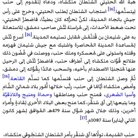
هبة الله الحتيتي السُلطان ملكشاه، ودعاه لِلقُدوم إلى حلب
[16]
لِيتسلَّمها.
استجاب السُلطان لِطلب الحتيتي، وخرج على رأس
جيشٍ باتجاه المدينة، لكنَّ تحرُّكه كان بطيئًا، فاضطرَّ الحتيتي،
تحت ضغط الأحداث، إلى مُراسلة تُتُش صاحب دمشق، لِلاستعانة
[16]
به على سُليمان بن قُتلُمُش مُقابل تسليمه المدينة.
أسرع تُتُش
لِمُساعدة المدينة المُحاصرة واشتبك مع جيش سُليمان فهزمه
وقتله واستولى على مُعسكره وملك حلب، ووصلت في غُضُون ذلك
طلائع قُوَّات ملكشاه إلى أطراف حلب، فاضطرَّ تُتُش إلى الرحيل
عنها مُتجنبًا الاصطدام بأخيه، وانسحب عائدًا بِقُوَّاته إلى دمشق،
[16]
ثُمَّ وصل السُلطان إلى حلب فتسلَّمها كما تسلَّم
القلعة
.
وأمضى ملكشاه أيَّامًا في حلب، رتَّب خلالها أُمُور بلاد شماليّ الشَّام
وآسيا الصُغرى
، فمنح حلب ومناطقها
وحماة
ومنبج
واللاذقيَّة
وما يتبعها إلى آق سُنقُر، كما منح بعض البلاد الأُخرى لِقادةٍ وأُمراء
آخرين، وذلك خِلال شهر شوَّال سنة 479هـ المُوافق لِشهر كانون
[17]
الثاني (يناير) سنة 1087م.
حلب القديمة، تولَّاها آق سُنقُر بِأمر السُلطان السُلجُوقي ملكشاه،