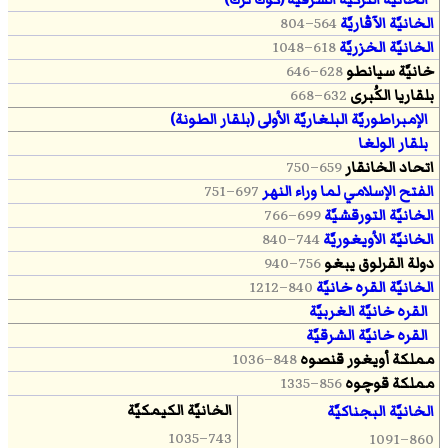
الخانيَّة الآڤاريَّة
564–804
الخانيَّة الخزريَّة
618–1048
خانيَّة سيانطو
628–646
بلقاريا الكُبرى
632–668
الإمبراطوريَّة البلغاريَّة الأولى (بلقار الطونة)
بلقار الولغا
اتحاد الخانقار
659–750
الفتح الإسلامي لما وراء النهر
697–751
الخانيَّة التورقشيَّة
699–766
الخانيَّة الأويغوريَّة
744–840
دولة القرلوق يبغو
756–940
الخانيَّة القره خانيَّة
840–1212
القره خانيَّة الغربيَّة
القره خانيَّة الشرقيَّة
مملكة أويغور قنصوه
848–1036
مملكة قوچوه
856–1335
الخانيَّة الكيمكيَّة
الخانيَّة البجناكيَّة
743–1035
860–1091