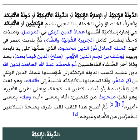
الدَّولَةُ الزِّنكِيَّةُ
أو
الإِمَارَةُ الزِّنكِيَّةُ
أو
الدَّولَةُ الأَتَابِكِيَّةُ
أو
دَولَةُ الأَتَابِكَة
،
وتُعرفُ اختصارًا وفي الخِطاب الشعبي باسم
الزِّنكِيُّون
أو
الأَتَابِكَة
،
هي إمارة إسلاميَّة أسَّسها
عمادُ الدين الزنكي
في
الموصل
، وامتدَّت
لاحقًا لِتشمل كامل
الجزيرة الفُراتيَّة
والشَّام
، ثُمَّ بلغت مصر في
عهد
الملك العادل نُورُ الدين محمود
، الذي ضمَّها على يد تابعه
وربيبه
يُوسُف بن نجم الدين الأيُّوبي (صلاحُ الدين فيما بعد)
، بعد
وفاة آخر الخُلفاء الفاطميين
أبو مُحمَّد عبدُ الله العاضد لِدين الله
دون عقب. تُنسب الدولة الزنكيَّة إلى مُؤسسها عمادُ الدين الزنكي
بن
آق سُنقُر
، وأمَّا تسميتها بِالأتابكيَّة فنسبةً إلى
«أتابك
»، وهو لقبٌ
كان يُلقَّبُ به مُربُّو أبناء سلاطين السلاجقة، ويعني «مُربي الأمير»،
وهو لقبٌ
منحوتٌ
من كلمتين: «أتا» بِمعنى «أب»
و«بك
» بِمعنى
[ْ 2]
[ْ 1]
«أمير»،
ثُمَّ أصبح هذا اللقب لقب شرف يمنحهُ السلاطين
[2]
لِلمُقرَّبين من الأُمراء وغيرهم.
الدَّولَةُ الزِّنكِيَّةُ