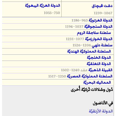
الدولة الغزيَّة اليبغويَّة
دشت قبچاق
750–1055
1067–1239
الدولة الغزنويَّة
963–1186
الدولة السلجوقيَّة
1037–1194
سلطنة سلاجقة الروم
الدولة الخوارزميَّة
1077–1231
سلطنة دلهي
1206–1526
السلطنة المملوكيَّة الهنديَّة
الدولة الخلجيَّة
الدولة التغلقيَّة
القبيلة الذهبيَّة
عقد 1240–1502
السلطنة المملوكيَّة المصريَّة
1250–1517
المماليك البحريَّة
دُول وسُلالات تُركيَّة أُخرى
في الأناضول
الدولة الأرتقيَّة