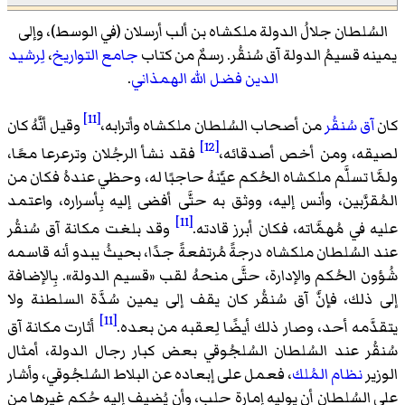
السُلطان جلالُ الدولة ملكشاه بن ألب أرسلان (في الوسط)، وإلى
يمينه قسيمُ الدولة آق سُنقُر. رسمٌ من كتاب
جامع التواريخ
،
لِرشيد
الدين فضل الله الهمذاني
.
[11]
كان
آق سُنقُر
من أصحاب السُلطان ملكشاه وأترابه،
وقيل أنَّهُ كان
[12]
لصيقه، ومن أخص أصدقائه،
فقد نشأ الرجُلان وترعرعا معًا،
ولمَّا تسلَّم ملكشاه الحُكم عيَّنهُ حاجبًا له، وحظي عندهُ فكان من
المُقرَّبين، وأنس إليه، ووثق به حتَّى أفضى إليه بِأسراره، واعتمد
[11]
عليه في مُهمَّاته، فكان أبرز قادته.
وقد بلغت مكانة آق سُنقُر
عند السُلطان ملكشاه درجةً مُرتفعةً جدًا، بحيثُ يبدو أنه قاسمه
شُؤون الحُكم والإدارة، حتَّى منحهُ لقب «قسيم الدولة». بِالإضافة
إلى ذلك، فإنَّ آق سُنقُر كان يقف إلى يمين سُدَّة السلطنة ولا
[11]
يتقدَّمه أحد، وصار ذلك أيضًا لِعقبه من بعده.
أثارت مكانة آق
سُنقُر عند السُلطان السُلجُوقي بعض كبار رجال الدولة، أمثال
الوزير
نظام المُلك
، فعمل على إبعاده عن البلاط السُلجُوقي، وأشار
على السُلطان أن يوليه إمارة حلب، وأن يُضيف إليه حُكم غيرها من