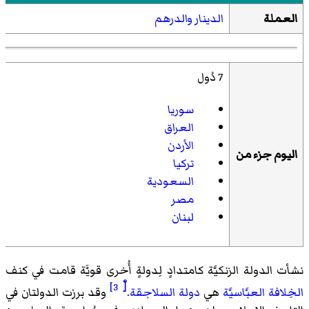
العملة
الدينار
والدرهم
7 دُول
سوريا
العراق
الأردن
اليوم جزء من
تركيا
السعودية
مصر
لبنان
نشأت الدولة الزنكيَّة كامتدادٍ لِدولةٍ أُخرى قويَّة قامت في كنف
[ْ 3]
الخِلافة العبَّاسيَّة
هي
دولة السلاجقة
.
وقد برزت الدولتان في