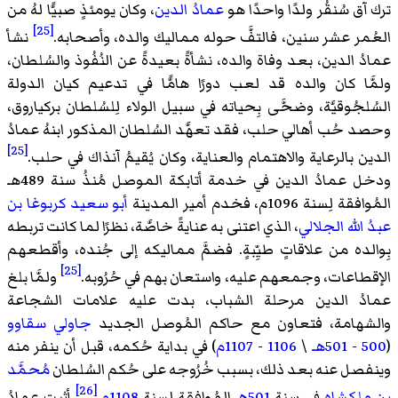
ترك آق سُنقُر ولدًا واحدًا هو
عمادُ الدين
، وكان يومئذٍ صبيًّا لهُ من
[25]
العُمر عشر سنين، فالتفَّ حوله مماليك والده، وأصحابه.
نشأ
عمادُ الدين، بعد وفاة والده، نشأةً بعيدةً عن النُفُوذ والسُلطان،
ولمَّا كان والده قد لعب دورًا هامًّا في تدعيم كيان الدولة
السُلجُوقيَّة، وضحَّى بِحياته في سبيل الولاء لِلسُلطان بركياروق،
وحصد حُب أهالي حلب، فقد تعهَّد السُلطان المذكور ابنهُ عمادُ
[25]
الدين بالرعاية والاهتمام والعناية، وكان يُقيمُ آنذاك في حلب.
ودخل عمادُ الدين في خدمة أتابكة الموصل مُنذُ سنة 489هـ
المُوافقة لِسنة 1096م، فخدم أمير المدينة
أبو سعيد كربوغا بن
عبدُ الله الجلالي
، الذي اعتنى به عنايةً خاصَّة، نظرًا لما كانت تربطه
بِوالده من علاقاتٍ طيِّبةٍ. فضمَّ مماليكه إلى جُنده، وأقطعهم
[25]
الإقطاعات، وجمعهم عليه، واستعان بهم في حُرُوبه.
ولمَّا بلغ
عمادُ الدين مرحلة الشباب، بدت عليه علامات الشجاعة
والشهامة، فتعاون مع حاكم المُوصل الجديد
جاولي سقاوو
(
500
-
501هـ
\
1106
-
1107م
) في بداية حُكمه، قبل أن ينفر منه
وينفصل عنه بعد ذلك، بسبب خُرُوجه على حُكم السُلطان
مُحمَّد
[26]
بن ملكشاه
في سنة
501هـ
المُوافقة لِسنة
1108م
.
أثبت عمادُ