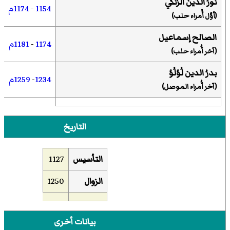
نُورُ الدين الزنكي
1154
-
1174م
(أوَّل أُمراء حلب)
الصالح إسماعيل
1174
-
1181م
(آخر أُمراء حلب)
بدرُ الدين لُؤلُؤ
1234
-
1259م
(آخر أُمراء الموصل)
التاريخ
التأسيس
1127
الزوال
1250
بيانات أخرى