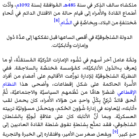
ملكشاه سالف الذِكر في سنة
485هـ
المُوافقة لِسنة
1092م
، وأدَّت
أطماع القادة والأُمراء إلى قيام حالة من الاقتتال الدائم في أنحاءٍ
[8]
مُختلفةٍ من البلاد، وبِخاصَّةٍ في
الشَّام
.
الدولة السُلجُوقيَّة في أقصى اتساعها قبل تفككها إلى عدَّة دُول
وإمارات وأتابكيَّات.
وثمَّة عامل آخر أسهم في نُشُوء الإمارات التُركيَّة المُستقلَّة، أو ما
يُعرف بِـ«الدُول الأتابكيَّة»، كمُؤسسة مُختصَّة بِالسلاجقة. ففي
النظريَّة السُلجُوقيَّة لِلإدارة توزَّعت الأقاليم على أعضاءٍ من أفراد
الأُسرة الحاكمة على شكل إقطاعات، وأضحى هذا
النظام
الإقطاعي
عُنصُرًا هامًّا من نُظُمهم السياسيَّة والاجتماعيَّة، ثُمَّ
أُلحق قائدٌ تُركيٌّ بِكُلِّ واحدٍ من هؤلاء الأُمراء، كان يحمل لقب
«أتابك»، لِيُعاونه في إدارة شُؤون الحُكم، ويتحمَّل مسؤوليَّة تربيته
العسكريَّة. وبما أنَّ الأتابك كان على علاقةٍ أبويَّةٍ بِالسُلطان
السُلجُوقي، فقد تمتَّع بِسُلطةٍ تفوق سُلطة القادة العاديين إلى
[9]
حدٍ كبير.
وبِفعل صغر سن الأمير، وافتقاره إلى الخبرة والتجربة