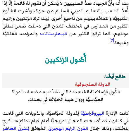
منه أنه بأنَّ الجهاد ضدَّ الصليبيين لا يُمكن أن تقوم لهُ قائمة إلَّا إذا
أُعدَّ الشعب بِالتعليم الديني السليم من جهة، ونُشرت العُلُوم
الدُنيويَّة والثقافة بينهم من ناحيةٍ أُخرى. لِهذا ترك الزنكيين ورائهم
الكثير من المدارس في مُختلف المُدن التي دخلت ضمن نطاق
دولتهم، كما تركوا الكثير من
البيمارستانات
والمراصد الفلكيَّة
[7]
وغيرها.
أُصُول الزنكيين
طالع أيضًا
:
الدولة السلجوقية
الدُّول الإسلاميَّة المُتعددة التي نشأت بعد ضعف الدولة
العبَّاسيَّة وزوال هيبة الخلِافة في بغداد.
كانت الإدارة
البيروقراطيَّة
لِلدولة العبَّاسيَّة، والدُويلات التي قامت
في كنفها، قد أفسحت المجال تدريجيًّا أمام قيام نظامٍ عسكريٍّ
لِلحُكم، وذلك خِلال
القرن الرابع الهجري
المُوافق
لِلقرن العاشر