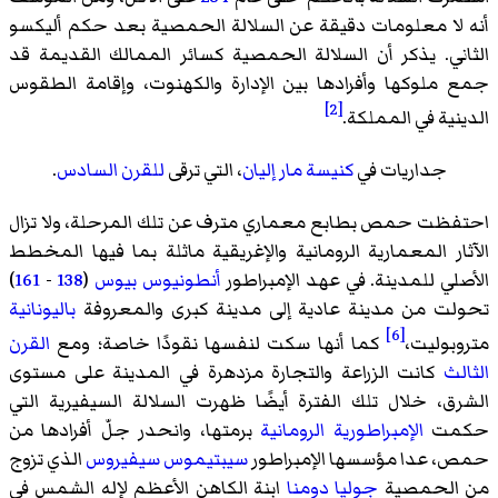
أنه لا معلومات دقيقة عن السلالة الحمصية بعد حكم أليكسو
الثاني. يذكر أن السلالة الحمصية كسائر الممالك القديمة قد
جمع ملوكها وأفرادها بين الإدارة والكهنوت، وإقامة الطقوس
[2]
الدينية في المملكة.
جداريات في
كنيسة مار إليان
، التي ترقى
للقرن السادس
.
احتفظت حمص بطابع معماري مترف عن تلك المرحلة، ولا تزال
الآثار المعمارية الرومانية والإغريقية ماثلة بما فيها المخطط
الأصلي للمدينة. في عهد الإمبراطور
أنطونيوس بيوس
(
138
-
161
)
تحولت من مدينة عادية إلى مدينة كبرى والمعروفة
باليونانية
[6]
متروبوليت،
كما أنها سكت لنفسها نقودًا خاصة؛ ومع
القرن
الثالث
كانت الزراعة والتجارة مزدهرة في المدينة على مستوى
الشرق، خلال تلك الفترة أيضًا ظهرت السلالة السيفيرية التي
حكمت
الإمبراطورية الرومانية
برمتها، وانحدر جلّ أفرادها من
حمص، عدا مؤسسها الإمبراطور
سيبتيموس سيفيروس
الذي تزوج
من الحمصية
جوليا دومنا
ابنة الكاهن الأعظم لإله الشمس في