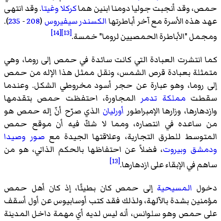
حمص، وقد أنجبت جوليا دومنا ابنين هما
كركلا
وغيتا
. وقد انتهى
عهد هذه الأسرة مع آخر أباطرتها
الكسندر سيفيروس
(
208
-
235
).
[14]
[13]
ومجمل "الأباطرة الحمصيين لروما" خمسة.
كما انتشرت العبادة التي كانت سائدة في حمص إلى روما، وهي
متمثلة بعبادة قرص الشمس، ونقل ممثل هذا الإله من حمص
إلى روما، وهو عبارة عن حجر أسود مخروطي الشكل. وعندما
سقطت
مملكة تدمر
المجاورة، احتفظت حمص بتقدمها
وازدهارها، وزارها الإمبراطور
أورليان
الذي صرّح أنّ إله حمص هو
من ساعده في انتصاره، ومما لا شكّ فيه أن موقع حمص
المتوسط للطرق التجارية، وعلاقتها الجيدة مع
صور
وصيدا
ودمشق
وبيروت
، فضلاً عن احتفاظها بالحكم الذاتي، هو من
[13]
ساهم في الإبقاء على ازدهارها.
دخول
المسيحية
إلى حمص كان بطيئًا، إذ كان أهل حمص
مؤمنين بشدة بالآلهة، ولذلك فقد كتب أوسابيوس عن أول أسقف
على حمص وهو سلوانس، أنه ليس لديه أي مهمة داخل المدينة