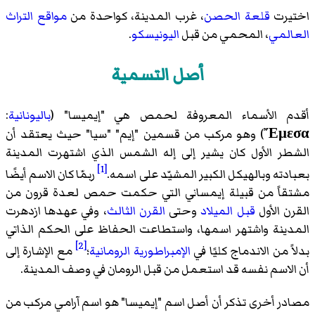
اختيرت
قلعة الحصن
، غرب المدينة، كواحدة من
مواقع التراث
العالمي
، المحمي من قبل
اليونيسكو
.
أصل التسمية
أقدم الأسماء المعروفة لحمص هي "إيميسا" (
باليونانية
:
Ἔμεσα
) وهو مركب من قسمين "إيم" "سيا" حيث يعتقد أن
الشطر الأول كان يشير إلى إله الشمس الذي اشتهرت المدينة
[1]
بعبادته وبالهيكل الكبير المشيّد على اسمه.
ربمّا كان الاسم أيضًا
مشتقاً من قبيلة إيمساني التي حكمت حمص لعدة قرون من
القرن الأول
قبل الميلاد
وحتى
القرن الثالث
، وفي عهدها ازدهرت
المدينة واشتهر اسمها، واستطاعت الحفاظ على الحكم الذاتي
[2]
بدلاً من الاندماج كليًا في
الإمبراطورية الرومانية
؛
مع الإشارة إلى
أن الاسم نفسه قد استعمل من قبل الرومان في وصف المدينة.
مصادر أخرى تذكر أن أصل اسم "إيميسا" هو اسم آرامي مركب من