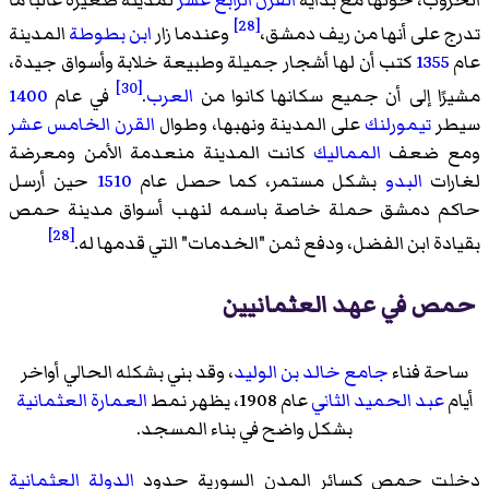
[28]
تدرج على أنها من ريف دمشق،
وعندما زار
ابن بطوطة
المدينة
عام
1355
كتب أن لها أشجار جميلة وطبيعة خلابة وأسواق جيدة،
[30]
مشيرًا إلى أن جميع سكانها كانوا من
العرب
.
في عام
1400
سيطر
تيمورلنك
على المدينة ونهبها، وطوال
القرن الخامس عشر
ومع ضعف
المماليك
كانت المدينة منعدمة الأمن ومعرضة
لغارات
البدو
بشكل مستمر، كما حصل عام
1510
حين أرسل
حاكم دمشق حملة خاصة باسمه لنهب أسواق مدينة حمص
[28]
بقيادة ابن الفضل، ودفع ثمن "الخدمات" التي قدمها له.
حمص في عهد العثمانيين
ساحة فناء
جامع خالد بن الوليد
، وقد بني بشكله الحالي أواخر
أيام
عبد الحميد الثاني
عام 1908، يظهر نمط
العمارة العثمانية
بشكل واضح في بناء المسجد.
دخلت حمص كسائر المدن السورية حدود
الدولة العثمانية