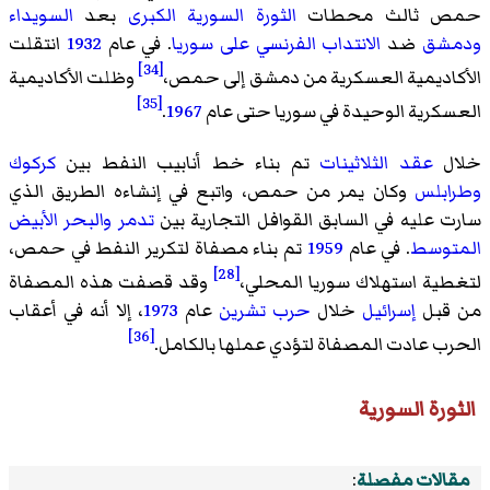
حمص ثالث محطات
الثورة السورية الكبرى
بعد
السويداء
ودمشق
ضد
الانتداب الفرنسي على سوريا
. في عام
1932
انتقلت
[34]
الأكاديمية العسكرية من دمشق إلى حمص،
وظلت الأكاديمية
[35]
العسكرية الوحيدة في سوريا حتى عام
1967
.
خلال
عقد الثلاثينات
تم بناء خط أنابيب النفط بين
كركوك
وطرابلس
وكان يمر من حمص، واتبع في إنشاءه الطريق الذي
سارت عليه في السابق القوافل التجارية بين
تدمر
والبحر الأبيض
المتوسط
. في عام
1959
تم بناء مصفاة لتكرير النفط في حمص،
[28]
لتغطية استهلاك سوريا المحلي،
وقد قصفت هذه المصفاة
من قبل
إسرائيل
خلال
حرب تشرين
عام
1973
، إلا أنه في أعقاب
[36]
الحرب عادت المصفاة لتؤدي عملها بالكامل.
الثورة السورية
مقالات مفصلة
: