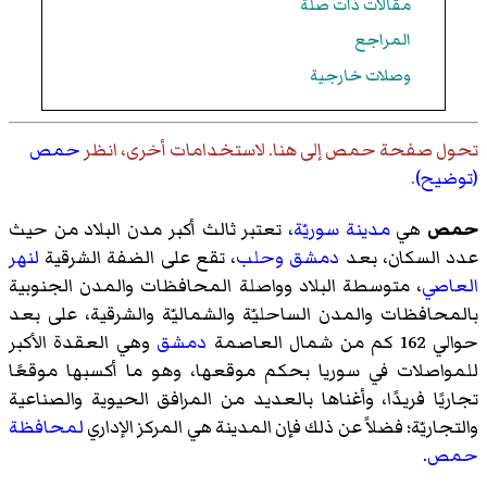
مقالات ذات صلة
المراجع
وصلات خارجية
تحول صفحة
حمص
إلى هنا. لاستخدامات أخرى، انظر
حمص
(توضيح)
.
حمص
هي
مدينة سوريّة
، تعتبر ثالث أكبر مدن البلاد من حيث
عدد السكان، بعد
دمشق
وحلب
، تقع على الضفة الشرقية
لنهر
العاصي
، متوسطة البلاد وواصلة المحافظات والمدن الجنوبية
بالمحافظات والمدن الساحليّة والشماليّة والشرقية، على بعد
حوالي 162 كم من شمال العاصمة
دمشق
وهي العقدة الأكبر
للمواصلات في سوريا بحكم موقعها، وهو ما أكسبها موقعًا
تجاريًا فريدًا، وأغناها بالعديد من المرافق الحيوية والصناعية
والتجاريّة؛ فضلاً عن ذلك فإن المدينة هي المركز الإداري
لمحافظة
حمص
.