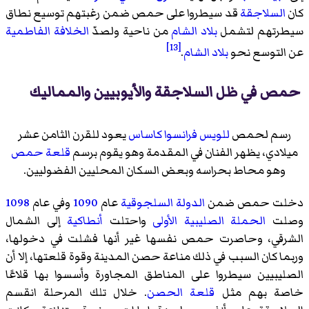
كان
السلاجقة
قد سيطروا على حمص ضمن رغبتهم توسيع نطاق
سيطرتهم لتشمل
بلاد الشام
من ناحية ولصدّ
الخلافة الفاطمية
[13]
عن التوسع نحو
بلاد الشام
.
حمص في ظل السلاجقة والأيوبيين والمماليك
رسم لحمص
للويس فرانسوا كاساس
يعود للقرن الثامن عشر
ميلادي، يظهر الفنان في المقدمة وهو يقوم برسم
قلعة حمص
وهو محاط بحراسه وبعض السكان المحليين الفضوليين.
دخلت حمص ضمن
الدولة السلجوقية
عام
1090
وفي عام
1098
وصلت
الحملة الصليبية الأولى
واحتلت
أنطاكية
إلى الشمال
الشرقي، وحاصرت حمص نفسها غير أنها فشلت في دخولها،
وربما كان السبب في ذلك مناعة حصن المدينة وقوة قلعتها، إلا أن
الصليبيين سيطروا على المناطق المجاورة وأسسوا بها قلاعًا
خاصة بهم مثل
قلعة الحصن
. خلال تلك المرحلة انقسم