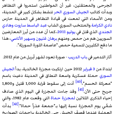
الجرحى والمعتقلين، غير أن المواطنين استمروا في التظاهر
وبدأت كتائب
الجيش السوري الحر
تنشط بشكل كبير في المدينة،
ومن الأسماء التي لمعت في قيادة التظاهر في المدينة حارس
نادي الكرامة
والمنتخب السوري الشاب
عبد الباسط ساروت
وهادي
الجندي
الذي قتل في
يوليو
2011
، كما أن عدد من أبرز المعارضين
السوريين هم من حمص ومنهم
برهان غليون
وسهير الأتاسي
، هذا
ما دفع الكثيرين لتسمية حمص "عاصمة الثورة السوريّة".
آثار التدمير في
باب الدريب
- صورة تعود لشهر أبريل من عام 2012.
ابتداءً من
3 فبراير
2012 حين ارتكبت مجزرة الخالدية، بدأ
الجيش
السوري
حملة عسكرية واسعة النطاق في المدينة دعيت باسم
[40]
"معركة الحسم"،
أدت إلى سقوط قرابة 1,000 قتيل و1,800
[41]
جريح حتى الآن.
وقد جاءت المجزرة في اليوم الذي صادف
إحياء الذكرى الثلاثين
لمجزرة حماة
التي وقعت عام 1982، والتي
[42]
سُمَّي يوم المجزرة نسبة إليها بـ"جمعة عذراً حماة".
بدأت
العملية عندما قصفَ الجيش حي الخالدية براجمات الصواريخ