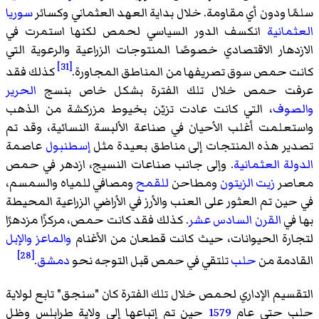
سلمًا ودون أي مقاومة. خلال بداية العهد العثماني وكسائر
سوريا
العثمانية
انكسف الدور السياسي لحمص لكنها استمرت في
الازدهار الاقتصادي خصوصًا المنتوجات الزراعية والرعوية التي
[31]
كانت حمص سوق تصريفها من المناطق المجاورة.
كذلك فقد
عرفت حمص خلال تلك الفترة بشكل خاص بنسج
الحرير
والصوف
، التي كانت عادت تزيّن بخيوط مزركشة من الذهب
واستعلمت أغلب الأحيان في صناعة الألبسة النسائية، وقد تم
تصدير هذه المنتجات إلى مناطق بعيدة مثل
إسطنبول
عاصمة
الدولة العثمانية
. وإلى جانب صناعات النسيج، ازدهر في حمص
معاصر
زيت الزيتون
ومطاحن
للقمح
ومصافي للمياه والسمسم،
في حين تم العثور على العنب والأرز في الأراضي الزراعية المحيطة
بها في
القرن السادس عشر
. كذلك فقد كانت حمص، مركزًا مزدهرًا
لتجارة الحيوانات، حيث كانت قطعان من الأغنام
والماعز
والإبل
[28]
القادمة من
حلب
تلتقي في حمص قبل التوجه نحو
دمشق
.
التقسيم الإداري لحمص خلال تلك الفترة كان "سنجق" تابع لولاية
حلب حتى عام
1579
حين تم إتباعها إلى ولاية طرابلس وظل