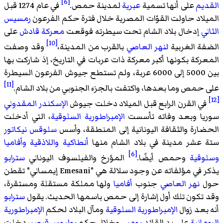
[6]
القديم
على أنها تسمية
عبرية
لمدينة حمص.
في عام 1274 قبل
الميلاد حاولت القوّات المصرية خلال فترة حكم الفرعون
رمسيس
الثاني
إدخال بلاد الشام تحت سيطرته فوقعت
معركة قادش
على
[10]
الضفة الغربية
لنهر العاصي
بالقرب من المدينة،
وقد وصفت
المعركة بكونها أكبر معركة ذات عربات في التاريخ، إذ شاركت بها
بين 5000 إلى 6000 عربة، ولم تستطع جيوش الفرعون السيطرة
[11]
على حمص وما بعدها، واكتفت بالجزء الجنوبي من بلاد الشام.
[12]
في القرن الرابع قبل الميلاد دخلت جيوش
الإسكندر المقدوني
سوريا وبعد وفاته تأسست
الإمبراطورية السلوقية
، التي أدخلت
الحضارة والثقافة اليونانية إلى المنطقة، وأسس
سلوقس نيكاتور
ستة عشر مدينة في بلاد الشام منها
أنطاكية
واللاذقية
وأفاميا
[6]
وسلوقية
وحمص أيضًا.
المؤرخ والفيلسوف اليوناني
سترابو
يذكر في مؤلفاته عن وجود سلالة هي "Emesani إيمساني" تقطن
حول
نهر العاصي
جنوب
أفاميا
ولها مملكة مستقلة ومستقرة،
وقد تكون تلك أول إشارة إلى حمص باسمها الحديث. يقول
سترابو
أنه بعد زوال
الإمبراطورية السلوقية
ومآل البلاد لحكم
الإمبراطورية
الرومانية
على يد القائد
بومبي
وخلال حكم
يوليوس قيصر
، دخلت