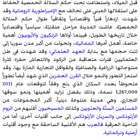
قبل الميلاد، واستطاعت تحت حكم السلالة الحمصية الحفاظ
على استقلالها المبني على تحالف مع
الإمبراطورية الرومانية
وقد
شهدت ازدهاراً فنياً واقتصادياً وثقافياً طوال حكم السلالة
الحمصيّة. عاشت المدينة مراحل متقلبّة، سياسياً واقتصادياً
خلال تاريخها الطويل، فبينما أولاها
الزنكيون
والأيوبيون
أهمية
خاصة، أهمل أمرها
المماليك
، وتحولت من أكبر مدن سوريا إلى
ثلث حجمها مع بداية
العهد العثماني
؛ وقد شهدت في ظل
العثمانيين فترات متعاقبة من الركود والانتعاش حفزه كثرة
منتوجاتها الزراعية والصناعيّة والقوافل التجارية المارة بها، وقد
استمرّ التطور والنمو خلال
القرن العشرين
الذي شهد أيضاً تطوراً
ملحوظاً بعدد السكان الذي بلغ وفقاً لتوقعات عام
2011
1,267,000 نسمة، وذلك بفضل تزايد أهميتها ونمو سوقها
التجاري. وهي مدينة متنوعة دينياً، أكبر المجموعات من
المسلمين السنّة
والعلويين
وكذلك
المسيحيون
أغلبهم من
الروم
الأرثوذكس
والسريان الأرثوذكس
إلى جانب أقليات أخرى؛ أما من
الناحية العرقية
فالعرب
هم الأغلبية الساحقة مع وجود أقليات
أرمنية
وتركمانية
.