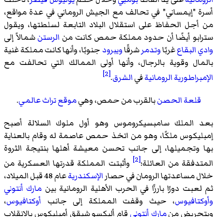
أسرة "إيمساني" في تحالف مع الجيش الروماني في عدة مواقع،
من أجل الحفاظ على استقلال البلاد التابعة لسلطتها، ويقول
سترابو أيضًا أن حدود مملكة حمص كانت من
الرستن
شمالاً إلى
وادي البقاع
غربًا
وتدمر
شرقًا
ويبرود
جنوبًا، وأنها كانت مملكة غنية
بالمال وقوية بالرجال، وأنها أولى الممالك التي تحالفت مع
[2]
الإمبراطورية الرومانية
في
الشرق
.
قلعة الحصن
بالقرب من حمص، وهي
موقع تراث عالمي
.
بعد الملك سامبسيكروموس وهو أول ملوك السلالة أصبح
إمبليكوس ملكًا، وهو من اتخذ حمص عاصمة له وقام بالعناية
بها وتجميلها، إلى جانب تحسن معيشة أهلها بنتيجة الثروة
[2]
المتدفقة من العائلة؛
وأثبتت المملكة قدرتها العسكرية من
خلال مساعدتها الرومان في حصار
الإسكندرية
عام 48 قبل الميلاد،
ثم لعبت دورًا بارزًا في الحرب الأهلية الرومانية بين
مارك أنتوني
وأوكتافيوس
، حيث وقفت المملكة إلى جانب
أوكتافيوس
،
وبتحريض من
مارك أنتوني
قام أليكسو شيقق أمبليكوس بالانقلاب