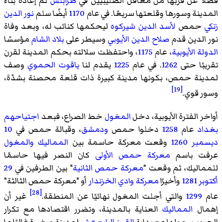
فضلاً عن قربها من معاقل الصليبيين في
طرابلس
تم إعادة بناء
المدينة وسورها وقلعتها سريعًا. في عام
1170
أيضًا سلم
نور الدين
زنكي
حمص
لأسد الدين شيركوه
ليحكمها كنائب له، وبعد وفاة
نور الدين قدم
صلاح الدين الأيوبي
وسيطر على
بلاد الشام
مؤسسًا
الدولة الأيوبية
، عام
1175
، واحتفظت سلالته بحكم المدينة لقرن
تقريبًا حتى
1262
. في عام
1225
يقدم لنا
ياقوت الحموي
وصف
لمدينة حمص، بكونها مدينة كبيرة ذات قلعة محصنة بشدّة،
[19]
وسور قوي.
أواخر الفترة الأيوبية، دخل
المغول
خط الصراع، فبعد
اجتياحهم
بغداد
عام
1258
دخلوا حمص
ودمشق
، وقبالة حمص في
10
ديسمبر
1260
وقعت معركة حاسمة بين
المماليك
والمغول
عرفت باسم
معركة حمص الأولى
كان النصر فيها حاسمًا
للمماليك، ثم وقعت "
معركة حمص الثانية
" بين الطرفين في
29
أكتوبر
1281
وأخيرًا
معركة وادي الخزندار
أو "معركة حمص الثالثة"
[28]
عام
1299
والتي أجلت المغول نهائيًا عن المنطقة.
غير أن
إهمال
المماليك
العناية بالمدينة، وتضرر اقتصادها مع تكرار
الحروب، حولها مع بداية
القرن الرابع عشر
لمدينة صغيرة غالبًا ما