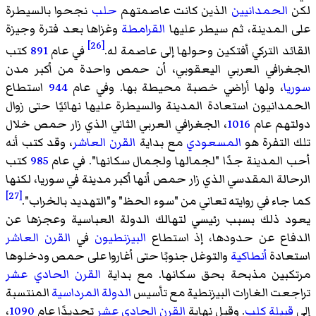
لكن
الحمدانيين
الذين كانت عاصمتهم
حلب
نجحوا بالسيطرة
على المدينة، ثم سيطر عليها
القرامطة
وغزاها بعد فترة وجيزة
[26]
القائد التركي أفتكين وحولها إلى عاصمة له.
في عام
891
كتب
الجغرافي العربي اليعقوبي، أن حمص واحدة من أكبر مدن
سوريا
، ولها أراضي خصبة محيطة بها. وفي عام
944
استطاع
الحمدانيون استعادة المدينة والسيطرة عليها نهائيًا حتى زوال
دولتهم عام
1016
، الجغرافي العربي الثاني الذي زار حمص خلال
تلك التفرة هو
المسعودي
مع بداية
القرن العاشر
، وقد كتب أنه
أحب المدينة جدًا "لجمالها ولجمال سكانها". في عام
985
كتب
الرحالة المقدسي الذي زار حمص أنها أكبر مدينة في سوريا، لكنها
[27]
كما جاء في روايته تعاني من "سوء الحظ" و"التهديد بالخراب".
يعود ذلك بسبب رئيسي لتهالك الدولة العباسية وعجزها عن
الدفاع عن حدودها، إذ استطاع
البيزنطيون
في
القرن العاشر
استعادة
أنطاكية
والتوغل جنوبًا حتى أغاروا على حمص ودخلوها
مرتكبين مذبحة بحق سكانها. مع بداية
القرن الحادي عشر
تراجعت الغارات البيزنطية مع تأسيس
الدولة المرداسية
المنتسبة
إلى
قبيلة كلب
. وقبل نهاية
القرن الحادي عشر
تحديدًا عام
1090
،