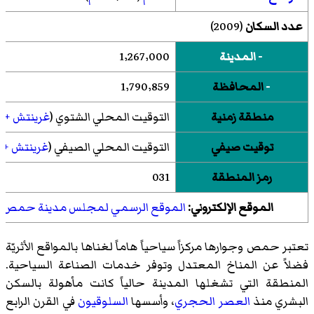
عدد السكان
(2009)
- المدينة
1٬267٬000
-
المحافظة
1٬790٬859
منطقة زمنية
التوقيت المحلي الشتوي (
غرينتش +2
توقيت صيفي
التوقيت المحلي الصيفي (
غرينتش +3
رمز المنطقة
031
الموقع الإلكتروني:
الموقع الرسمي لمجلس مدينة حمص
تعتبر حمص وجوارها مركزاً سياحياً هاماً لغناها بالمواقع الأثريّة
فضلاً عن المناخ المعتدل وتوفر خدمات الصناعة السياحية.
المنطقة التي تشغلها المدينة حالياً كانت مأهولة بالسكن
البشري منذ
العصر الحجري
، وأسسها
السلوقيون
في القرن الرابع