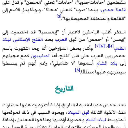
مقطعين "حامات-صوبا"، "حامات" تعني "الحصن" و تدل على
قلعة حمص
، بينما "صوبا" فتعني "محلة"، وبهذا يدل الاسم إلى
[3]
"القلعة والمنطقة المحيطة بها".
استقر أغلب الباحثين لاعتبار أن "إيمسسيا" قد اختصرت إلى
"إيمس" أو "حمص" من قبل
العرب
بعد
الفتح الإسلامي لبلاد
[7]
[6]
[5]
[4]
الشام
،
وأشار بعض المؤرخين أنه ربما اشتهرت باسم
حمص بين العرب حتى قبل الفتح؛ أما
الصليبيون
فمع مجيئهم
إلى
بلاد الشام
أسموها "لا شاميلي"، رغم أنهم لم يبسطوا
[8]
سيطرتهم عليها مطلقًا.
التاريخ
تعد حمص مدينة قديمة التاريخ، إذ نشأت ومرت عليها حضارات
منذ الألفية الثالثة
قبل الميلاد
، ويعود السبب في ذلك لموقعها
المتوسط
لبلاد الشام
وخصوبة أراضيها ومناخها المعتدل، إضافة
إلى موقعها العسكري والتجاري الهام إذ تشكل صلة الوصل بين