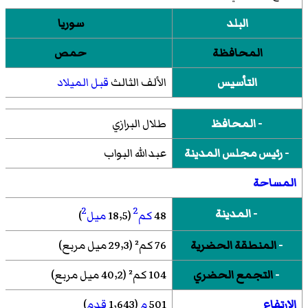
البلد
سوريا
المحافظة
حمص
التأسيس
الألف الثالث
قبل الميلاد
- المحافظ
طلال البرازي
- رئيس مجلس المدينة
عبدالله البواب
المساحة
2
2
- المدينة
48
كم
(18٫5
ميل
)
-
المنطقة الحضرية
76 كم² (29٫3 ميل مربع)
-
التجمع الحضري
104 كم² (40٫2 ميل مربع)
الارتفاع
501
م
(1٬643
قدم
)