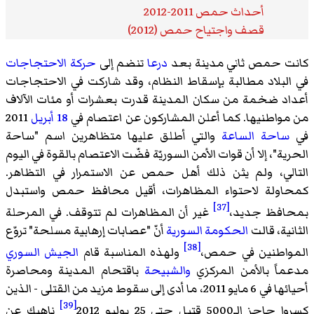
أحداث حمص 2011-2012
قصف واجتياح حمص (2012)
كانت حمص ثاني مدينة بعد
درعا
تنضم إلى
حركة الاحتجاجات
في البلاد مطالبة بإسقاط النظام، وقد شاركت في الاحتجاجات
أعداد ضخمة من سكان المدينة قدرت بعشرات أو مئات الآلاف
من مواطنيها. كما أعلن المشاركون عن اعتصام في
18 أبريل
2011
في
ساحة الساعة
والتي أطلق عليها متظاهرين اسم "ساحة
الحرية"، إلا أن قوات الأمن السوريّة فضّت الاعتصام بالقوة في اليوم
التالي، ولم يثن ذلك أهل حمص عن الاستمرار في التظاهر.
كمحاولة لاحتواء المظاهرات، أقيل محافظ حمص واستبدل
[37]
بمحافظ جديد،
غير أن المظاهرات لم تتوقف. في المرحلة
الثانية، قالت
الحكومة السورية
أنّ "عصابات إرهابية مسلحة" تروّع
[38]
المواطنين في حمص،
ولهذه المناسبة قام
الجيش السوري
مدعماً بالأمن المركزي
والشبيحة
باقتحام المدينة ومحاصرة
أحيائها في
6 مايو 2011
، ما أدى إلى سقوط مزيد من القتلى - الذين
[39]
كسروا حاجز الـ5000 قتيل حتى 25 يوليو 2012
ناهيك عن