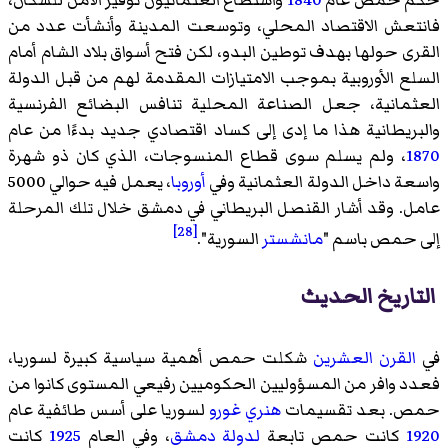
حكم حمص عام
1840
واستطاع العثمانيون توفير الأمن للسكان،
فانتعش الاقتصاد المحلي، وتوسعت المدينة وأنشأت عدد من
القرى حولها بهدف توطين البدو، لكن فتح أسواق بلاد الشام أمام
السلع الأوروبية بموجب الامتيازات المقدمة لهم من قبل الدولة
العثمانية، جعل الصناعة المحلية تنافس البضائع الفرنسية
والبريطانية هذا ما إدى إلى كساد اقتصادي جديد بدءًا من عام
1870
، ولم يسلم سوى قطاع المنسوجات، الذي كان ذو شهرة
واسعة داخل الدولة العثمانية وفي
أوروبا
، يعمل فيه حوالي 5000
عامل. وقد أشار القنصل البريطاني في دمشق خلال تلك المرحلة
[28]
إلى حمص باسم "
مانشستر
السورية".
التاريخ الحديث
في
القرن العشرين
شكلت حمص أهمية سياسية كبيرة لسوريا،
فعدد وافر من المسؤوليين الحكوميين رفيعي المستوى كانوا من
حمص. بعد تقسيمات
هنري غورو
لسوريا على أسس طائفية عام
1920
كانت حمص تابعة
لدولة دمشق
، وفي العام
1925
كانت