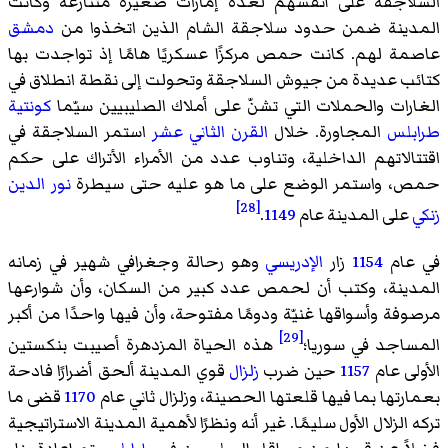
السلاجقة على أنفسهم لعدة إمارات صغيرة متنازعة وكانت
المدينة ضمن حدود سلاجقة الشام الذين اتخذوا من
دمشق
عاصمة لهم. كانت حمص مركزًا عسكريًا هامًا إذ تواجدت بها
كتائب عديدة من جيوش السلاجقة وتحولت إلى نقطة انطلاق في
الغارات والحملات التي تشنّ على أملاك الصليبيين سيّما
كونتية
طرابلس
المجاورة. خلال
القرن الثاني عشر
استمر السلاجقة في
اقتتالاتهم الداخلية، وتناوب عدد من الأمراء الأتراك على حكم
حمص، واستمر الوضع على ما هو عليه حتى سيطرة
نور الدين
[28]
زنكي
على المدينة عام
1149
.
في عام
1154
زار
الإدريسي
وهو رحالة وجغرافي شهير في زمانه
المدينة، وكتب أن لحمص عدد كبير من السكان، وأن شوارعها
مرصوفة وأسواقها غنيّة ودومًا مفتوحة، وأن فيها واحدًا من أكبر
[29]
المساجد في سوريا؛
هذه الحياة المزدهرة أصيبت بنكستين
الأولى عام
1157
حين ضرب
زلزال
قوي المدينة ألحق أضرارًا فادحة
بعمارتها بما فيها قلعتها الحصينة، وزلزال ثاني عام
1170
قضى ما
تركه الزلال الأول سليمًا. غير أنه ونظرًا لأهمية المدينة الاستراتيجية