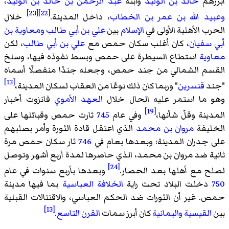
أبرزهم
خالد بن الوليد
وابنه
عبد الرحمن بن خالد بن الوليد
،
[23]
[22]
وعبيد الله بن عمر بن الخطاب
، داخل المدينة.
خلال
الحرب الأهلية الأولى في
الإسلام
بين
علي بن أبي طالب
ومعاوية بن
أبي سفيان
، كان أغلب سكان حمص مع
علي بن أبي طالب
، لكن
معاوية
استطاع السيطرة على حمص وبسط نفوذه فيها، وسلخ
القسم الشمالي من جند حمص، وجعله جندًا منفصلًا أسماه
[13]
"جند
قنسرين
" وربما كان ذلك نوعًا من العقاب لسكان المدينة،
وهو ما استمر عليه الحال خلال
العهد الأموي
فانزوت أخبار
[19]
المدينة وقلّ شأنها،
وفي عام
745
ثارت حمص وقبائلها على
الخليفة
مروان بن محمد
الذي اعتقل قادة الثورة وأمر بصلبهم
على جدران المدينة؛ وبعدها بعام في
746
ثار سكان حمص مرة
ثانية ضد مروان بن محمد، الذي حاصرها لمدة أربع أشهر وتوصل
[24]
لصلح مع أهلها بعد الحصار.
وبعدها بأربع سنوات في عام
750
دخلت البلاد تحت راية
الخلافة العباسية
بما فيها مدينة
حمص. غير أن الثورات ضد الحكم العباسي، والاقتتالات القبلية
[13]
بين
القيسية
واليمانية
كان أبرز سمات
القرن التاسع
.