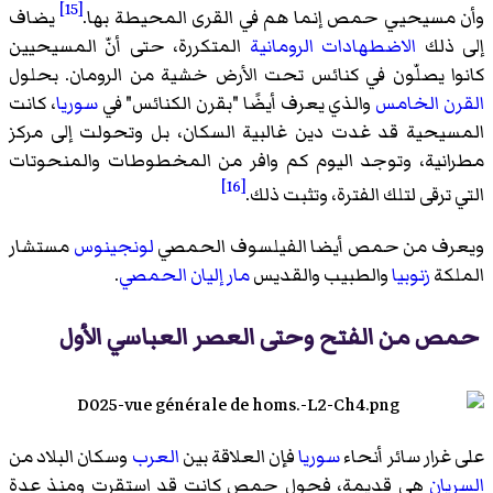
[15]
وأن مسيحيي حمص إنما هم في القرى المحيطة بها.
يضاف
إلى ذلك
الاضطهادات الرومانية
المتكررة، حتى أنّ المسيحيين
كانوا يصلّون في كنائس تحت الأرض خشية من الرومان. بحلول
القرن الخامس
والذي يعرف أيضًا "بقرن الكنائس" في
سوريا
، كانت
المسيحية قد غدت دين غالبية السكان، بل وتحولت إلى مركز
مطرانية، وتوجد اليوم كم وافر من المخطوطات والمنحوتات
[16]
التي ترقى لتلك الفترة، وتثبت ذلك.
ويعرف من حمص أيضا الفيلسوف الحمصي
لونجينوس
مستشار
الملكة
زنوبيا
والطبيب والقديس
مار إليان الحمصي
.
حمص من الفتح وحتى العصر العباسي الأول
على غرار سائر أنحاء
سوريا
فإن العلاقة بين
العرب
وسكان البلاد من
السريان
هي قديمة، فحول حمص كانت قد استقرت ومنذ عدة