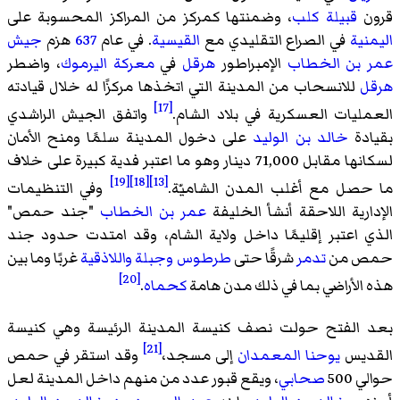
قرون
قبيلة كلب
، وضمنتها كمركز من المراكز المحسوبة على
اليمنية
في الصراع التقليدي مع
القيسية
. في عام
637
هزم
جيش
عمر بن الخطاب
الإمبراطور
هرقل
في
معركة اليرموك
، واضطر
هرقل
للانسحاب من المدينة التي اتخذها مركزًا له خلال قيادته
[17]
العمليات العسكرية في بلاد الشام.
واتفق الجيش الراشدي
بقيادة
خالد بن الوليد
على دخول المدينة سلمًا ومنح الأمان
لسكانها مقابل 71,000 دينار وهو ما اعتبر فدية كبيرة على خلاف
[19]
[18]
[13]
ما حصل مع أغلب المدن الشاميّة.
وفي التنظيمات
الإدارية اللاحقة أنشأ الخليفة
عمر بن الخطاب
"جند حمص"
الذي اعتبر إقليمًا داخل ولاية الشام، وقد امتدت حدود جند
حمص من
تدمر
شرقًا حتى
طرطوس
وجبلة
واللاذقية
غربًا وما بين
[20]
هذه الأراضي بما في ذلك مدن هامة
كحماه
.
بعد الفتح حولت نصف كنيسة المدينة الرئيسة وهي كنيسة
[21]
القديس
يوحنا المعمدان
إلى مسجد،
وقد استقر في حمص
حوالي 500
صحابي
، ويقع قبور عدد من منهم داخل المدينة لعل