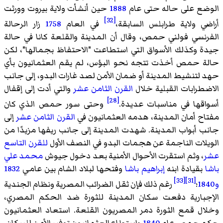
الوضع على حاله حتى عام
1888
حين أنشأت ولاية بيروت وورثت
[32]
أراضي ولاية طرابلس السابقة،
في العام
1758
زار الرحالة
الفرنسي فولني حمص، وقال أن المدينة والقلعة كانا في حالة
جيدة وكذلك الأسواق التي استطاعت "الاحتفاظ بجمالها"، لكن
حالة حمص أخذت تتجه نحو البؤس، لم يقم العثمانيون بأي
حهد لتنشيط المدينة أو ضمان الأمن لصد غارات البدو، إلى جانب
الاضطرابات القبلية خلال
القرن الثامن عشر
والتي أدت إلى إقفال
[28]
أسواقها في مناسبات عديدة.
وحتى سور حمص الذي كان
مفتاح أمان المدينة، هدمه العثمانيون في
القرن الثامن عشر
إلى
جانب أبواب المدينة. شهدت المدينة إلى جانب ريفها مزيدًا من
الويلات الناجمة عن هجمات البدو في النصف الأول
للقرن التاسع
عشر
، وثم استقرت الأحوال الأمنية بعد دخول جيوش
محمد علي
باشا
بقيادة ابنه
إبراهيم باشا
وفتحها لبلاد الشام بين عامي
1832
[33]
[31]
و1840
؛
رغم ذلك فإن ثقل الضرائب المصرية ونظام الجندية
الإجبارية دفعت سكان المدينة للثورة ضد الحكم المصري،
وخلال قمع الثورة دمر المصريون القلعة. استعاد العثمانيون