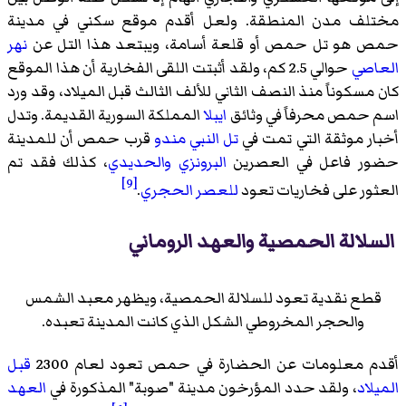
مختلف مدن المنطقة. ولعل أقدم موقع سكني في مدينة
حمص هو تل حمص أو قلعة أسامة، ويبتعد هذا التل عن
نهر
العاصي
حوالي 2.5 كم، ولقد أثبتت اللقى الفخارية أن هذا الموقع
كان مسكوناً منذ النصف الثاني للألف الثالث قبل الميلاد، وقد ورد
اسم حمص محرفاً في وثائق
ايبلا
المملكة السورية القديمة. وتدل
أخبار موثقة التي تمت في
تل النبي مندو
قرب حمص أن للمدينة
حضور فاعل في العصرين
البرونزي
والحديدي
، كذلك فقد تم
[9]
العثور على فخاريات تعود
للعصر الحجري
.
السلالة الحمصية والعهد الروماني
قطع نقدية تعود للسلالة الحمصية، ويظهر معبد الشمس
والحجر المخروطي الشكل الذي كانت المدينة تعبده.
أقدم معلومات عن الحضارة في حمص تعود لعام 2300
قبل
الميلاد
، ولقد حدد المؤرخون مدينة "صوبة" المذكورة في
العهد