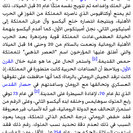
على الملك وإعدامه ثم تتويج نفسه ملكًا عام 31 قبل الميلاد، ذلك
لم يمنع أوكتافيوس الذي ناصرته المملكة من الفوز في الحرب
الأهلية، وبنتيجة انتصاره خلع أليكسو وآل عرش المملكة إلى
أمبليكوس الثاني، نجل أمبيلكوس الأول، كما أعدم أليكسو بتهمة
الخيانة العظمى.عادت المملكة قوية ومزدهرة بعد الحرب
الأهلية الرومانية ونعمت بالسلام من 20 وحتى 14 قبل الميلاد
والتي أطلق عليها المؤرخون اسم "العصر الذهبي" للمملكة
[2]
حمص القديمة.
واستمر الحال على ما هو عليه خلال
القرن
الأول
، ويلاحظ أن الصناعات الحربية كانت متطورة في المملكة، إذ
كانت ترفد الجيش الروماني بالرماة؛ كما أنها حافظت على تفوقها
العسكري وتحالفها مع الرومان وساعدتهم في
حصار القدس
[2]
الذي تمّ عام
70
، لإعادة السيطرة على المدينة.
في عام
73
توفي
رابع الملوك سوهايمس وخلفه ابنه أليكسو الثاني، وعلى الرغم من
استمرار التحالف مع الدولة الرومانية، غير أنه لأسباب غير معروفة
فقد خفض الروماني درجة الحكم الذاتي للملكة، وربما يعود
السبب في ذلك لعدم دقة تحديد نسب الملوك. رغم ذلك فقد
استمرت السلالة بالحكم حتى عام
254
على الأقل، ومن المؤسف