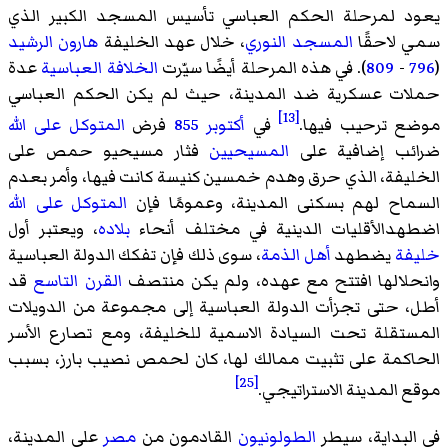
يعود لمرحلة الحكم العباسي تأسيس المسجد الكبير الذي
سمي لاحقًا
المسجد النوري
، خلال عهد الخليفة
هارون الرشيد
(
796
-
809
). في هذه المرحلة أيضًا سيّرت
الخلافة العباسية
عدة
حملات عسكرية ضد المدينة، حيث لم يكن الحكم العباسي
[13]
موضع ترحيب فيها.
في
أكتوبر
855
فرض
المتوكل على الله
ضرائب إضافية على
المسيحيين
فثار مسيحيو حمص على
الخليفة، الذي حرق وهدم خمسين كنيسة كانت فيها، وأمر بعدم
السماح لهم بسكنى المدينة، وعمومًا فإن
المتوكل على الله
اضطهدالأقليات الدينية في مختلف أنحاء
بلاده
، ويعتبر أول
خليفة
يضطهد
أهل الذمة
، سوى ذلك فإن تفكك الدولة العباسية
وانحلالها افتتح مع عهده، ولم يكن منتصف
القرن التاسع
قد
أطل، حتى تجزأت الدولة العباسية إلى مجموعة من الدويلات
المستقلة تحت السيادة الاسمية للخليفة، ومع تصارع الأسر
الحاكمة على تثبيت ممالك لها، كان لحمص نصيب بارز، بسبب
[25]
موقع المدينة الاستراتيجي.
في البداية، سيطر
الطولونيون
القادمون من
مصر
على المدينة،