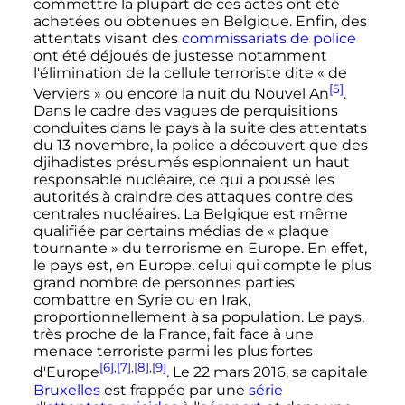
commettre la plupart de ces actes ont été
achetées ou obtenues en Belgique. Enfin, des
attentats visant des
commissariats de police
ont été déjoués de justesse notamment
l'élimination de la cellule terroriste dite «
de
[5]
Verviers
» ou encore la nuit du Nouvel An
.
Dans le cadre des vagues de perquisitions
conduites dans le pays à la suite des attentats
du 13 novembre, la police a découvert que des
djihadistes présumés espionnaient un haut
responsable nucléaire, ce qui a poussé les
autorités à craindre des attaques contre des
centrales nucléaires. La Belgique est même
qualifiée par certains médias de
« plaque
tournante »
du terrorisme en Europe. En effet,
le pays est, en Europe, celui qui compte le plus
grand nombre de personnes parties
combattre en Syrie ou en Irak,
proportionnellement à sa population. Le pays,
très proche de la France, fait face à une
menace terroriste parmi les plus fortes
[6]
,
[7]
,
[8]
,
[9]
d'Europe
. Le
22 mars 2016
, sa capitale
Bruxelles
est frappée par une
série