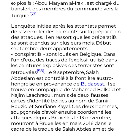
explosifs
; Abou Maryam al-Iraki, est chargé du
transfert des membres du commando vers la
[57]
Turquie
.
L'enquête initiée après les attentats permet
de rassembler des éléments sur la préparation
des attaques. Il en ressort que les préparatifs
se sont étendus sur plusieurs mois. Début
septembre, deux appartements
«
conspiratifs
» sont loués en Belgique. Dans
l'un d'eux, des traces de l'explosif utilisé dans
les ceintures explosives des terroristes sont
[58]
retrouvées
. Le 9 septembre, Salah
Abdeslam est contrôlé à la frontière austro-
hongroise en provenance de
Budapest
. Il se
trouve en compagnie de Mohamed Belkaïd et
Najim Laachraoui, munis de deux fausses
cartes d'identité belges au nom de Samir
Bouzid et Soufiane Kayal. Ces deux hommes,
soupçonnés d'avoir ensuite coordonné les
attaques depuis Bruxelles le 13 novembre,
mourront à Bruxelles en mars 2016 dans le
cadre de la traque de Salah Abdeslam et de