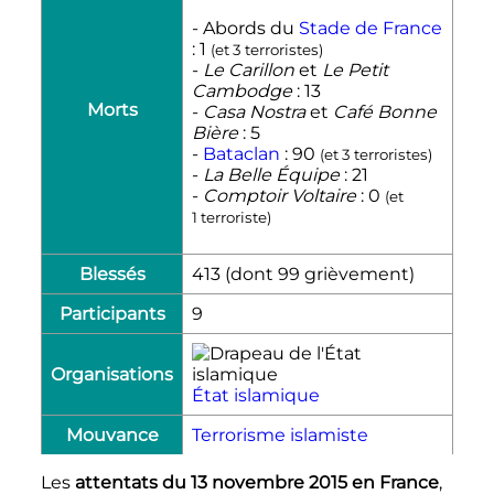
- Abords du
Stade de France
: 1
(et 3 terroristes)
-
Le Carillon
et
Le Petit
Cambodge
: 13
Morts
-
Casa Nostra
et
Café Bonne
Bière
: 5
-
Bataclan
: 90
(et 3 terroristes)
-
La Belle Équipe
: 21
-
Comptoir Voltaire
: 0
(et
1 terroriste)
Blessés
413 (dont 99 grièvement)
Participants
9
Organisations
État islamique
Mouvance
Terrorisme islamiste
Les
attentats du 13 novembre 2015 en France
,