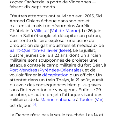
Hyper Cacher
de la porte de Vincennes
—
faisant dix-sept morts.
D'autres attentats ont suivi
: en
avril 2015
, Sid
Ahmed Ghlam échoue dans son projet
d'attentat, mais tue néanmoins Aurélie
Châtelain à
Villejuif
(
Val-de-Marne
). Le
26 juin
,
Yassin Salhi étrangle et décapite son patron,
puis tente de faire exploser une usine de
production de gaz industriels et médicaux de
Saint-Quentin-Fallavier
(
Isère
). Le
13 juillet
,
quatre jeunes de
16 à 23 ans
, dont un ancien
militaire, sont soupçonnés de projeter une
attaque contre le camp militaire du fort Béar, à
Port-Vendres
(
Pyrénées-Orientales
), et de
vouloir filmer la
décapitation
d'un officier. Un
attentat dans un train Thalys, le
21 août
, aurait
pu avoir des conséquences bien plus graves
sans l'intervention de voyageurs. Enfin, le
29
octobre
, un autre projet d'attaque visant des
militaires de la
Marine nationale
à
Toulon
(
Var
)
[3]
est déjoué
.
La France n'est pas la seule touchée. Les 14 et