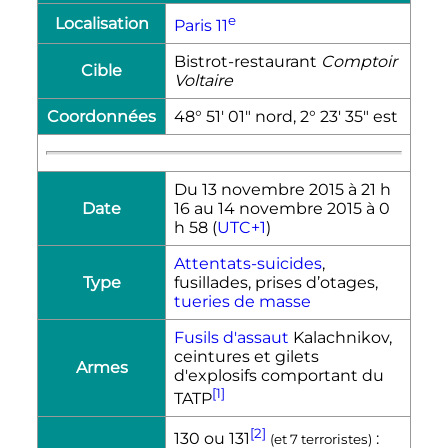
e
Localisation
Paris
11
Bistrot-restaurant
Comptoir
Cible
Voltaire
Coordonnées
48° 51′ 01″ nord, 2° 23′ 35″ est
Du
13 novembre 2015
à
21
h
Date
16
au
14 novembre 2015
à
0
h
58
(
UTC+1
)
Attentats-suicides
,
Type
fusillades, prises d’otages,
tueries de masse
Fusils d'assaut
Kalachnikov,
ceintures et gilets
Armes
d'explosifs comportant du
[1]
TATP
[2]
130 ou 131
:
(et 7 terroristes)