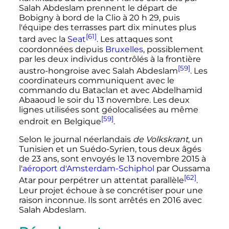
Salah Abdeslam prennent le départ de
Bobigny à bord de la Clio à
20
h
29
, puis
l'équipe des terrasses part dix minutes plus
[61]
tard avec la
Seat
. Les attaques sont
coordonnées depuis
Bruxelles
, possiblement
par les deux individus contrôlés à la frontière
[59]
austro-hongroise avec Salah Abdeslam
. Les
coordinateurs communiquent avec le
commando du Bataclan et avec Abdelhamid
Abaaoud le soir du 13 novembre. Les deux
lignes utilisées sont géolocalisées au même
[59]
endroit en Belgique
.
Selon le journal néerlandais
de Volkskrant
, un
Tunisien et un Suédo-Syrien, tous deux âgés
de
23 ans
, sont envoyés le
13 novembre 2015
à
l'
aéroport d'Amsterdam-Schiphol
par Oussama
[62]
Atar pour perpétrer un attentat parallèle
.
Leur projet échoue à se concrétiser pour une
raison inconnue. Ils sont arrêtés en 2016 avec
Salah Abdeslam.