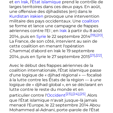
et
en Irak
, l'
État islamique
prend le contrôle de
larges territoires dans ces deux pays. En
août
,
une offensive des djihadistes
(en)
dans le
Kurdistan irakien
provoque une intervention
militaire des pays occidentaux. Une
coalition
se forme et lance une campagne de frappes
aériennes contre l'EI
; en
Irak
à partir du
8 août
[19]
,
[20]
2014
, puis en
Syrie
le
22 septembre 2014
.
La France, de son côté, intervient au sein de
cette coalition en menant l'opération
Chammal
, d'abord en Irak le
19 septembre
[21]
,
[22]
2014
, puis en Syrie le
27 septembre 2015
.
Avec le début des frappes aériennes de la
coalition internationale, l'État islamique passe
d'une logique de «
djihad régional
» — focalisé
à la lutte contre les États de la région — à une
logique de «
djihad global
», en se déclarant en
lutte contre le reste du monde et en
[23]
,
[24]
,
[25]
particulier contre l'
Occident
. Alors
que l'État islamique n'avait jusque-là jamais
menacé l'Europe, le
22 septembre 2014
Abou
Mohammed al-Adnani, porte-parole de l'État