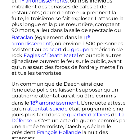
et
11
arrondissements
, où trois individus
mitraillent des terrasses de cafés et de
restaurants
; deux d'entre eux prennent la
fuite, le troisième se fait exploser. L'attaque la
plus longue et la plus meurtrière, comptant
90 morts
, a lieu dans la salle de spectacle du
e
Bataclan
(également dans le
11
arrondissement
), où environ
1 500 personnes
assistent au
concert
du
groupe
américain de
rock
Eagles of Death Metal
et où trois autres
djihadistes ouvrent le feu sur le public, avant
qu'un assaut des forces de l'ordre y mette fin
et tue les terroristes.
Un communiqué de Daech ainsi que
l'enquête policière laissent supposer qu'un
quatrième attentat aurait pu être commis
e
dans le
18
arrondissement
. L'enquête atteste
qu'un
attentat-suicide
était programmé cinq
jours plus tard dans le
quartier d'affaires
de
La
Défense
.
« C'est un acte de guerre commis par
une armée terroriste, Daech »
, déclare le
président
François Hollande
la nuit des
attentats.