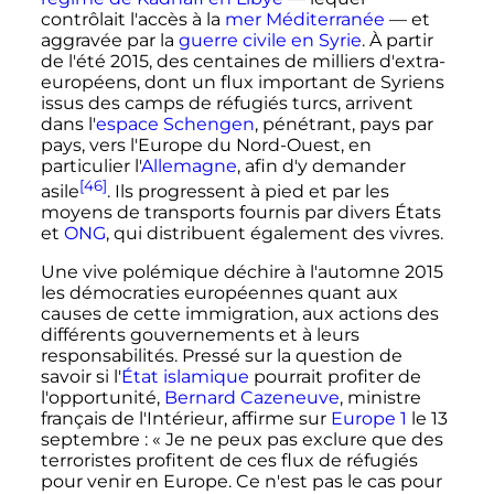
contrôlait l'accès à la
mer Méditerranée
—
et
aggravée par la
guerre civile en Syrie
. À partir
de l'été 2015, des centaines de milliers d'extra-
européens, dont un flux important de Syriens
issus des camps de réfugiés turcs, arrivent
dans l'
espace Schengen
, pénétrant, pays par
pays, vers l'Europe du Nord-Ouest, en
particulier l'
Allemagne
, afin d'y demander
[46]
asile
. Ils progressent à pied et par les
moyens de transports fournis par divers États
et
ONG
, qui distribuent également des vivres.
Une vive polémique déchire à l'automne 2015
les démocraties européennes quant aux
causes de cette immigration, aux actions des
différents gouvernements et à leurs
responsabilités. Pressé sur la question de
savoir si l'
État islamique
pourrait profiter de
l'opportunité,
Bernard Cazeneuve
, ministre
français de l'Intérieur, affirme sur
Europe 1
le
13
septembre
:
« Je ne peux pas exclure que des
terroristes profitent de ces flux de réfugiés
pour venir en Europe. Ce n'est pas le cas pour