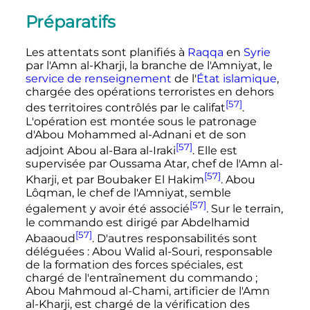
Préparatifs
Les attentats sont planifiés à
Raqqa
en
Syrie
par l'Amn al-Kharji, la branche de l'Amniyat, le
service de renseignement
de l'
État islamique
,
chargée des opérations terroristes en dehors
[57]
des territoires contrôlés par le califat
.
L'opération est montée sous le patronage
d'Abou Mohammed al-Adnani et de son
[57]
adjoint Abou al-Bara al-Iraki
. Elle est
supervisée par Oussama Atar, chef de l'Amn al-
[57]
Kharji, et par Boubaker El Hakim
. Abou
Lôqman, le chef de l'Amniyat, semble
[57]
également y avoir été associé
. Sur le terrain,
le commando est dirigé par Abdelhamid
[57]
Abaaoud
. D'autres responsabilités sont
déléguées
: Abou Walid al-Souri, responsable
de la formation des forces spéciales, est
chargé de l'entraînement du commando
;
Abou Mahmoud al-Chami, artificier de l'Amn
al-Kharji, est chargé de la vérification des