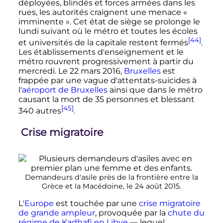
déployées, blindés et forces armées dans les
rues, les autorités craignent une menace
«
imminente »
. Cet état de siège se prolonge le
lundi suivant où le métro et toutes les écoles
[44]
et universités de la capitale restent fermés
.
Les établissements d'enseignement et le
métro rouvrent progressivement à partir du
mercredi. Le
22 mars 2016
,
Bruxelles
est
frappée par une vague d'attentats-suicides à
l'
aéroport de Bruxelles
ainsi que dans le métro
causant la mort de
35 personnes
et blessant
[45]
340 autres
.
Crise migratoire
Demandeurs d'asile près de la frontière entre la
Grèce et la Macédoine, le
24 août 2015
.
L'
Europe
est touchée par une
crise migratoire
de grande ampleur
, provoquée par la
chute du
régime de Kadhafi en Libye
—
lequel