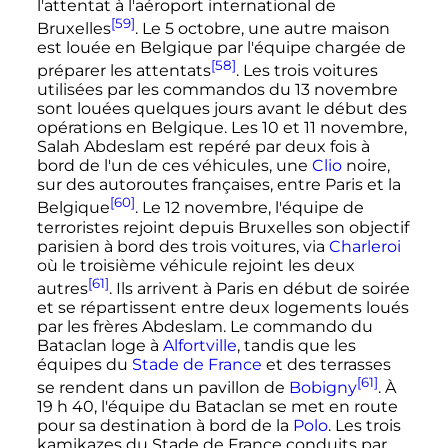
l'attentat à l'aéroport international de
[59]
Bruxelles
. Le 5 octobre, une autre maison
est louée en Belgique par l'équipe chargée de
[58]
préparer les attentats
. Les trois voitures
utilisées par les commandos du 13 novembre
sont louées quelques jours avant le début des
opérations en Belgique. Les 10 et 11 novembre,
Salah Abdeslam est repéré par deux fois à
bord de l'un de ces véhicules, une
Clio
noire,
sur des autoroutes françaises, entre Paris et la
[60]
Belgique
. Le 12 novembre, l'équipe de
terroristes rejoint depuis Bruxelles son objectif
parisien à bord des trois voitures, via
Charleroi
où le troisième véhicule rejoint les deux
[61]
autres
. Ils arrivent à Paris en début de soirée
et se répartissent entre deux logements loués
par les frères Abdeslam. Le commando du
Bataclan loge à
Alfortville
, tandis que les
équipes du
Stade de France
et des terrasses
[61]
se rendent dans un pavillon de
Bobigny
. À
19
h
40
, l'équipe du Bataclan se met en route
pour sa destination à bord de la
Polo
. Les trois
kamikazes du Stade de France conduits par