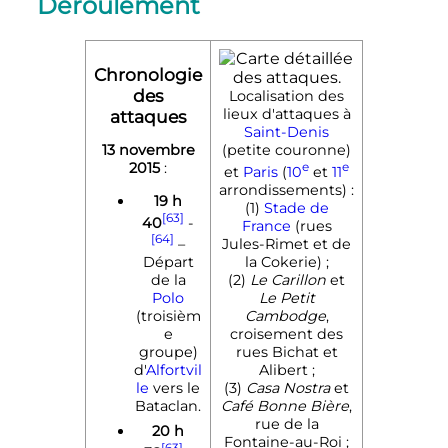
Déroulement
Chronologie
des
Localisation des
lieux d'attaques à
attaques
Saint-Denis
13 novembre
(petite couronne)
2015
:
e
e
et
Paris
(
10
et
11
arrondissements)
:
19
h
(1)
Stade de
[63]
40
-
France
(rues
[64]
–
Jules-Rimet et de
Départ
la Cokerie)
;
de la
(2)
Le Carillon
et
Polo
Le Petit
(troisièm
Cambodge
,
e
croisement des
groupe)
rues Bichat et
d'
Alfortvil
Alibert
;
le
vers le
(3)
Casa Nostra
et
Bataclan.
Café Bonne Bière
,
rue de la
20
h
Fontaine-au-Roi
;
[63]