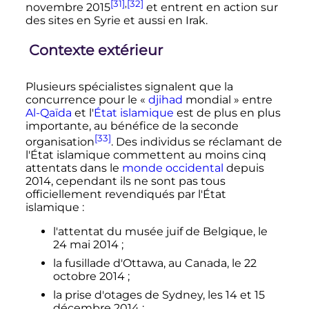
[31]
,
[32]
novembre 2015
et entrent en action sur
des sites en Syrie et aussi en Irak.
Contexte extérieur
Plusieurs spécialistes signalent que la
concurrence pour le
«
djihad
mondial »
entre
Al-Qaïda
et l'
État islamique
est de plus en plus
importante, au bénéfice de la seconde
[33]
organisation
. Des individus se réclamant de
l'État islamique commettent au moins cinq
attentats dans le
monde occidental
depuis
2014, cependant ils ne sont pas tous
officiellement revendiqués par l'État
islamique
:
l'attentat du musée juif de Belgique, le
24 mai 2014
;
la fusillade d'Ottawa, au Canada, le
22
octobre 2014
;
la prise d'otages de Sydney, les 14 et
15
décembre 2014
;