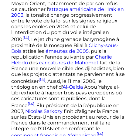
Moyen-Orient, notamment de par son refus
de cautionner l'
attaque américaine de l'Irak en
2003
, la tonalité change progressivement
entre le vote de la loi sur les signes religieux
dans les écoles en 2004 et celui de
l'interdiction du port du voile intégral en
[14]
2010
. Le jet d'une grenade lacrymogène à
proximité de la mosquée Bilal à
Clichy-sous-
Bois
attise les
émeutes de 2005
, puis la
republication l'année suivante par
Charlie
Hebdo
des
caricatures de Mahomet
fait de la
France une nouvelle cible des djihadistes, bien
que les projets d'attentats ne parviennent à se
[14]
concrétiser
. Aussi, le
11 mai 2006
, le
théologien en chef d'
Al-Qaïda
Abou Yahya al-
Libi exhorte à frapper trois pays européens où
ces caricatures sont republiées, dont la
[14]
France
. Élu président de la République en
2007,
Nicolas Sarkozy
finit d'aligner la France
sur les États-Unis en procédant au retour de la
France dans le commandement militaire
intégré de l'OTAN et en renforçant le
[14]
contingent français en Afghanistan
.