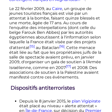
Le
22 février 2009
, au
Caire
, un groupe de
jeunes touristes français est visé par un
attentat à la bombe, faisant quinze blessés et
une morte, âgée de
17 ans
. Au cours de
l'enquête des interpellations (dont celle du
belge Farouk Ben Abbes) par les autorités
égyptiennes aboutissent à l'information selon
laquelle la France était visée par des projets
[15]
[16]
d'attentat
au Bataclan
. Cette menace
était liée au fait que les propriétaires juifs de la
salle de spectacle avaient prévu, en janvier
2009, d'organiser un gala de soutien à l'Armée
[17]
Israélienne, comme en 2007
et 2008. Des
associations de soutien à la Palestine avaient
manifesté contre ces événements.
Dispositifs antiterroristes
Depuis le
8 janvier 2015
, le
plan Vigipirate
était placé au niveau «
alerte attentat
»
en
Île-de-France
, sur décision du
Premier