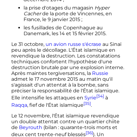
la prise d'otages du magasin
Hyper
Cacher
de la porte de Vincennes, en
France, le
9 janvier 2015
;
les fusillades de Copenhague au
Danemark, les 14 et
15 février 2015
.
Le
31 octobre
,
un avion russe s'écrase
au Sinaï
peu après le décollage. L'État islamique en
revendique la destruction. Les constatations
techniques confortent l'hypothèse d'une
destruction brutale par une explosion interne.
Après maintes tergiversations, la
Russie
admet le
17 novembre 2015
au matin qu'il
s'agissait d'un attentat à la bombe, sans
préciser la responsabilité de l'État islamique.
[34]
Elle intensifie les attaques en
Syrie
à
[35]
Raqqa
, fief de l'État islamique
.
Le
12 novembre
, l'État islamique revendique
un double attentat contre un quartier chiite
de
Beyrouth
(bilan
: quarante-trois morts et
[36]
deux cent trente-neuf blessés
). Un