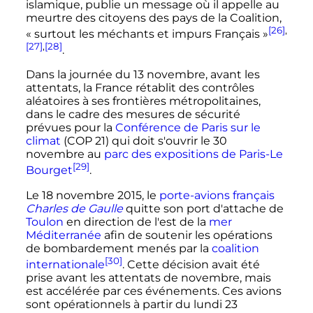
islamique, publie un message où il appelle au
meurtre des citoyens des pays de la Coalition,
[26]
,
« surtout les méchants et impurs Français »
[27]
,
[28]
.
Dans la journée du
13 novembre
, avant les
attentats, la France rétablit des contrôles
aléatoires à ses frontières métropolitaines,
dans le cadre des mesures de sécurité
prévues pour la
Conférence de Paris sur le
climat
(
COP 21
) qui doit s'ouvrir le
30
novembre
au
parc des expositions de Paris-Le
[29]
Bourget
.
Le
18 novembre 2015
, le
porte-avions français
Charles de Gaulle
quitte son port d'attache de
Toulon
en direction de l'est de la
mer
Méditerranée
afin de soutenir les opérations
de bombardement menés par la
coalition
[30]
internationale
. Cette décision avait été
prise avant les attentats de novembre, mais
est accélérée par ces événements. Ces avions
sont opérationnels à partir du lundi
23