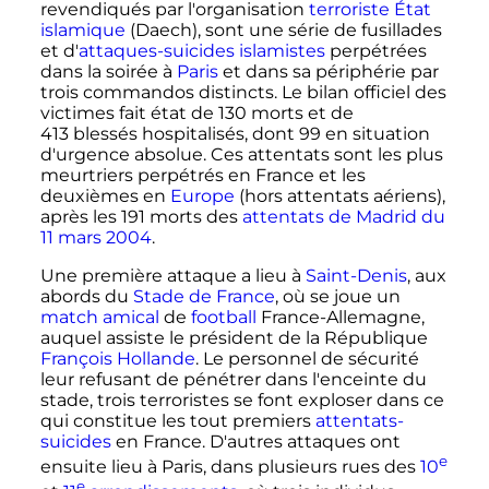
revendiqués par l'organisation
terroriste
État
islamique
(Daech), sont une série de fusillades
et d'
attaques-suicides
islamistes
perpétrées
dans la soirée à
Paris
et dans sa périphérie par
trois commandos distincts. Le bilan officiel des
victimes fait état de
130 morts
et de
413 blessés
hospitalisés, dont 99 en situation
d'urgence absolue. Ces attentats sont les plus
meurtriers perpétrés en France et les
deuxièmes en
Europe
(hors attentats aériens),
après les
191 morts
des
attentats de Madrid du
11 mars 2004
.
Une première attaque a lieu à
Saint-Denis
, aux
abords du
Stade de France
, où se joue un
match amical
de
football
France-Allemagne,
auquel assiste le président de la République
François Hollande
. Le personnel de sécurité
leur refusant de pénétrer dans l'enceinte du
stade, trois terroristes se font exploser dans ce
qui constitue les tout premiers
attentats-
suicides
en France. D'autres attaques ont
e
ensuite lieu à Paris, dans plusieurs rues des
10
e