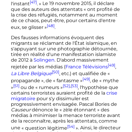
[47]
l'instant
. »
Le
19 novembre 2015
, il déclare
que des auteurs des attentats
« ont profité de
la crise des réfugiés, notamment au moment
de ce chaos, peut-être, pour certains d'entre
[48]
eux, se glisser »
.
Des fausses informations évoquent des
migrants se réclamant de l'État islamique, en
s'appuyant sur une photographie détournée,
tirée en réalité d'une manifestation islamiste
de 2012 à
Solingen
. D'abord massivement
[49]
rejetée par les médias (
France Télévisions
,
[50]
La Libre Belgique
,
etc.
) et qualifiée de
«
[49]
propagande »
, de
« fantasme »
, de
« mythe
[51]
[52]
,
[53]
»
ou de
« rumeurs »
, l'hypothèse que
certains terroristes auraient profité de la
crise
migratoire
pour s'y dissimuler est
progressivement envisagée. Pascal Bories de
Causeur
dénonce le
« zèle étonnant »
des
médias à minimiser la menace terroriste avant
de la reconnaître, après les attentats, comme
[54]
une
« question légitime
»
. Ainsi, le directeur