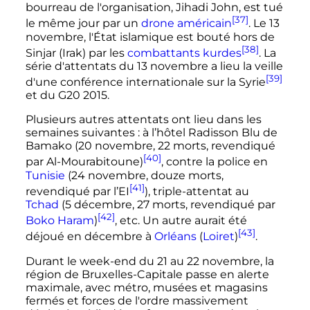
bourreau de l'organisation, Jihadi John, est tué
[37]
le même jour par un
drone
américain
. Le
13
novembre
, l'État islamique est bouté hors de
[38]
Sinjar (Irak) par les
combattants kurdes
. La
série d'attentats du
13 novembre
a lieu la veille
[39]
d'une conférence internationale sur la Syrie
et du G20 2015.
Plusieurs autres attentats ont lieu dans les
semaines suivantes
: à l’hôtel Radisson Blu de
Bamako (
20 novembre
,
22 morts
, revendiqué
[40]
par Al-Mourabitoune)
, contre la police en
Tunisie
(
24 novembre
, douze morts,
[41]
revendiqué par l’EI
), triple-attentat au
Tchad
(
5 décembre
,
27 morts
, revendiqué par
[42]
Boko Haram
)
,
etc.
Un autre aurait été
[43]
déjoué en décembre à
Orléans
(
Loiret
)
.
Durant le week-end du 21 au
22 novembre
, la
région de Bruxelles-Capitale passe en alerte
maximale, avec métro, musées et magasins
fermés et forces de l'ordre massivement