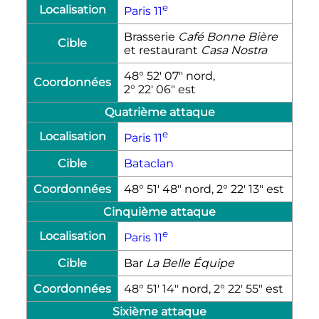
e
Localisation
Paris
11
Brasserie
Café Bonne Bière
Cible
et restaurant
Casa Nostra
48° 52′ 07″ nord,
Coordonnées
2° 22′ 06″ est
Quatrième attaque
e
Localisation
Paris
11
Cible
Bataclan
Coordonnées
48° 51′ 48″ nord, 2° 22′ 13″ est
Cinquième attaque
e
Localisation
Paris
11
Cible
Bar
La Belle Équipe
Coordonnées
48° 51′ 14″ nord, 2° 22′ 55″ est
Sixième attaque