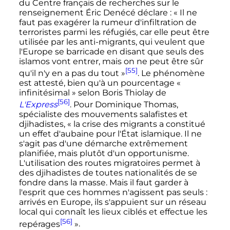
du Centre français de recherches sur le
renseignement Éric Denécé déclare
:
« Il ne
faut pas exagérer la rumeur d'infiltration de
terroristes parmi les réfugiés, car elle peut être
utilisée par les anti-migrants, qui veulent que
l'Europe se barricade en disant que seuls des
islamos vont entrer, mais on ne peut être sûr
[55]
qu'il n'y en a pas du tout »
. Le phénomène
est attesté, bien qu'à un pourcentage
«
infinitésimal »
selon Boris Thiolay de
[56]
L'Express
. Pour Dominique Thomas,
spécialiste des mouvements salafistes et
djihadistes,
« la crise des migrants a constitué
un effet d'aubaine pour l'État islamique. Il ne
s'agit pas d'une démarche extrêmement
planifiée, mais plutôt d'un opportunisme.
L'utilisation des routes migratoires permet à
des djihadistes de toutes nationalités de se
fondre dans la masse. Mais il faut garder à
l'esprit que ces hommes n'agissent pas seuls :
arrivés en Europe, ils s'appuient sur un réseau
local qui connaît les lieux ciblés et effectue les
[56]
repérages
»
.