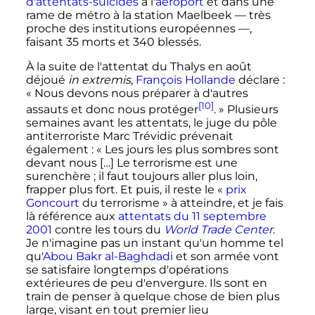
d'attentats-suicides
à l'
aéroport
et dans une
rame de métro à la station Maelbeek
—
très
proche des
institutions européennes
—
,
faisant
35 morts
et
340 blessés
.
À la suite de l'attentat du Thalys en août
déjoué
in extremis
,
François Hollande
déclare
:
« Nous devons nous préparer à d'autres
[10]
assauts et donc nous protéger
. »
Plusieurs
semaines avant les attentats, le juge du pôle
antiterroriste Marc Trévidic prévenait
également
:
« Les jours les plus sombres sont
devant nous […] Le terrorisme est une
surenchère ; il faut toujours aller plus loin,
frapper plus fort. Et puis, il reste le «
prix
Goncourt
du terrorisme » à atteindre, et je fais
là référence aux
attentats du 11 septembre
2001
contre les tours du
World Trade Center
.
Je n'imagine pas un instant qu'un homme tel
qu'
Abou Bakr al-Baghdadi
et son armée vont
se satisfaire longtemps d'opérations
extérieures de peu d'envergure. Ils sont en
train de penser à quelque chose de bien plus
large, visant en tout premier lieu