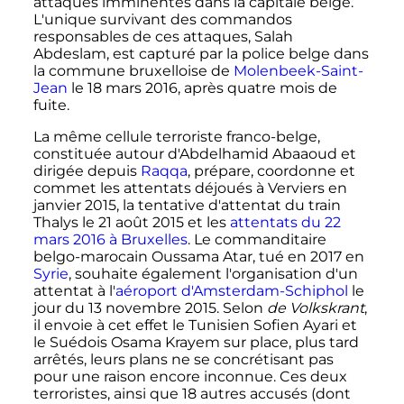
attaques imminentes dans la capitale belge.
L'unique survivant des commandos
responsables de ces attaques, Salah
Abdeslam, est capturé par la police belge dans
la commune bruxelloise de
Molenbeek-Saint-
Jean
le
18 mars 2016
, après quatre mois de
fuite.
La même cellule terroriste franco-belge,
constituée autour d'Abdelhamid Abaaoud et
dirigée depuis
Raqqa
, prépare, coordonne et
commet les attentats déjoués à Verviers en
janvier 2015, la tentative d'attentat du train
Thalys le 21 août 2015 et les
attentats du 22
mars 2016 à Bruxelles
. Le commanditaire
belgo-marocain Oussama Atar, tué en 2017 en
Syrie
, souhaite également l'organisation d'un
attentat à l'
aéroport d'Amsterdam-Schiphol
le
jour du
13 novembre 2015
. Selon
de Volkskrant
,
il envoie à cet effet le Tunisien Sofien Ayari et
le Suédois Osama Krayem sur place, plus tard
arrêtés, leurs plans ne se concrétisant pas
pour une raison encore inconnue. Ces deux
terroristes, ainsi que 18 autres accusés (dont