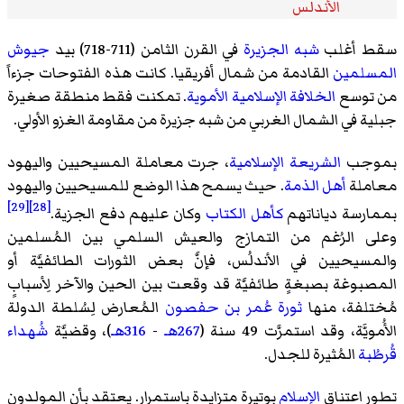
الأندلس
سقط أغلب
شبه الجزيرة
في القرن الثامن (711-718) بيد
جيوش
المسلمين
القادمة من شمال أفريقيا. كانت هذه الفتوحات جزءاً
من توسع
الخلافة الإسلامية الأموية
. تمكنت فقط منطقة صغيرة
جبلية في الشمال الغربي من شبه جزيرة من مقاومة الغزو الأولي.
بموجب
الشريعة الإسلامية
، جرت معاملة المسيحيين واليهود
معاملة
أهل الذمة
. حيث يسمح هذا الوضع للمسيحيين واليهود
[29]
[28]
بممارسة دياناتهم
كأهل الكتاب
وكان عليهم دفع الجزية.
وعلى الرُغم من التمازج والعيش السلمي بين المُسلمين
والمسيحيين في الأندلُس، فإنَّ بعض الثورات الطائفيَّة أو
المصبوغة بصبغةٍ طائفيَّة قد وقعت بين الحين والآخر لِأسبابٍ
مُختلفة، منها
ثورة عُمر بن حفصون
المُعارض لِسُلطة الدولة
الأُمويَّة، وقد استمرَّت 49 سنة (
267هـ
-
316هـ
)، وقضيَّة
شُهداء
قُرطُبة
المُثيرة للجدل.
تطور اعتناق
الإسلام
بوتيرة متزايدة باستمرار. يعتقد بأن المولدون