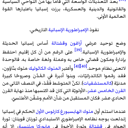
بعد التعديلات الواسعة التي قاما بها من النواحي السياسية
والقانونية والدينية والعسكرية، برزت إسبانيا باعتبارها القوة
العالمية الأولى.
نفوذ
الإمبراطورية الإسبانية
التاريخي.
وضع توحيد عرشي
أراغون
وقشتالة
أساس إسبانيا الحديثة
[39]
والإمبراطورية الإسبانية.
على الرغم من أن كل إقليم احتفظ
بإدارة ومكون قضائي خاص به وعملة ولغة خاصة به. فالوحدة
[41]
[40]
لاتعني نظام موحد.
وأعتبر
الملوك الكاثوليك
ملوك بنّاؤون،
فقد رمّموا الكاتدرائيّات، وبنوا أديرة في المُدُن وصروحًا كبيرة
مدنيّة (
كالمستشفيات
). لكنّ المتوسّط فَقَدَ، في النصف الثاني من
القرن الخامس عشر
، الأولويّة التي كان قد اكتسبها منذ نهاية القرن
الحادي عشر. فكان المستقبل من شأن الأمم وسُفُن الأطلسيّ.
عندما استلم أول
ملوك الهابسبورغ
كارلوس الأول
الحكم في إسبانيا
إندلعت بوجه نظامه الإمبراطوري الاستبدادي ثورتان قويتان:
ثورة
العوام
في
قشتالة
وثورة الأخوة
في
مايوركا
وبلنسية
، إلا أنه