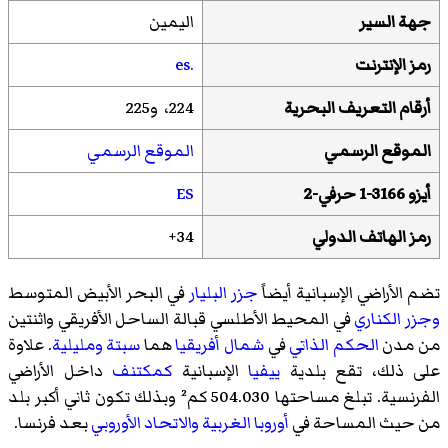
جهة السير
اليمين
رمز الإنترنت
.es
أرقام التعريف البحرية
224، و225
الموقع الرسمي
الموقع الرسمي
أيزو 3166-1 حرفي-2
ES
رمز الهاتف الدولي
34+
تضم الأراضي الإسبانية أيضاً
جزر البليار
في البحر الأبيض المتوسط
وجزر الكناري
في المحيط الأطلسي قبالة الساحل الأفريقي واثنتين
من مدن
الحكم الذاتي
في
شمال أفريقيا
هما
سبتة
ومليلية
. علاوة
على ذلك، تقع بلدية
ييفيا
الإسبانية
كمكتنف
داخل الأراضي
الفرنسية. تبلغ مساحتها 504.030 كم² وبذلك تكون ثاني أكبر بلد
من حيث المساحة في
أوروبا الغربية
والاتحاد الأوروبي
بعد فرنسا.