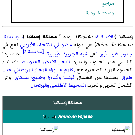
مراجع
وصلات خارجية
إسبانيا
(
بالإسبانية
:
España
)‏، رسمياً
مملكة إسبانيا
(
بالإسبانية
:
Reino de España
)‏ هي دولة
عضو في الاتحاد الأوروبي
تقع في
[ملاحظة 2]
جنوب غرب أوروبا
في
شبه الجزيرة الأيبيرية
.
يحد برها
الرئيسي من الجنوب والشرق
البحر الأبيض المتوسط
باستثناء
الحدود البرية الصغيرة مع
إقليم ما وراء البحار البريطاني
جبل
طارق
. يحدها من الشمال
فرنسا
وأندورا
وخليج بسكاي
، وإلى
الشمال الغربي والغرب
المحيط الأطلسي
والبرتغال
.
مملكة إسبانيا
Reino de España
(
إسبانية
)