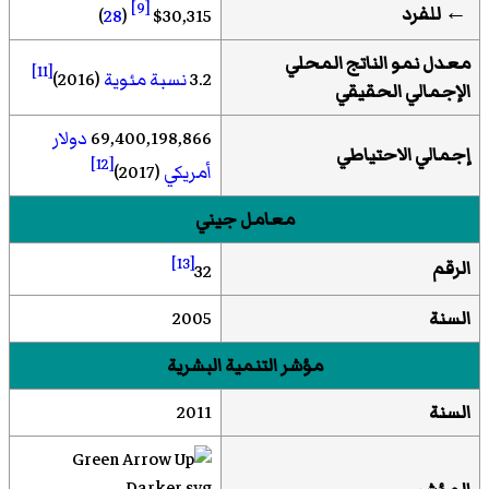
[9]
←
للفرد
)
28
(
$30,315
معدل نمو الناتج المحلي
[11]
3.2
نسبة مئوية
(2016)
الإجمالي الحقيقي
69,400,198,866
دولار
إجمالي الاحتياطي
[12]
أمريكي
(2017)
معامل جيني
[13]
الرقم
32
السنة
2005
مؤشر التنمية البشرية
السنة
2011