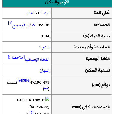
الأرض
والسكان
أعلى قمة
تيد
، 3718
متر
[3]
المساحة
505990
كيلومتر مربع
نسبة المياه
(
%
)
1.04
العاصمة
وأكبر مدينة
مدريد
[ملاحظة 1]
اللغة الرسمية
اللغة الإسبانية
تسمية السكان
إسبان
[6]
[5]
[4]
47,190,493
نسمة
توقع
(2011)
)
27
(
التعداد السكاني
(2018)
[7]