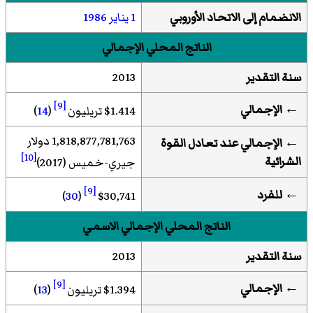
الانضمام
إلى
الاتحاد الأوروبي
1 يناير
1986
الناتج المحلي الإجمالي
سنة التقدير
2013
[9]
← الإجمالي
$1.414 تريليون
(
14
)
1,818,877,781,763 دولار
← الإجمالي عند تعادل القوة
[10]
الشرائية
جيري-خميس (2017)
[9]
←
للفرد
)
30
(
$30,741
الناتج المحلي الإجمالي الاسمي
سنة التقدير
2013
[9]
← الإجمالي
$1.394 تريليون
(
13
)