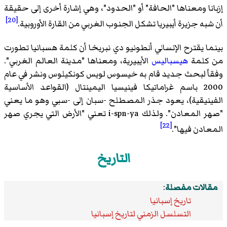
إزبانا ومعناها "الحافة" أو "الحدود"، وهي إشارة أخرى إلى حقيقة
[20]
أن شبه جزيرة أيبيريا تشكل الجنوب الغربي من القارة الأوروبية.
بينما يقترح الإنساني أنطونيو دي نبريخا أن كلمة هسبانيا تطورت
من كلمة
هيسباليس
الأيبيرية، ومعناها "مدينة العالم الغربي".
وفقاً لبحث جديد قام به خيسوس لويس كونكيلوس ونشر في عام
2000 باسم غراماتيكا فينيسيا اليمينتال (القواعد الأساسية
الفينيقية)، يعود جذر المصطلح -سبان إلى -سبي وهو ما يعني
"صهر المعادن". ولذلك i-spn-ya تعني "الأرض التي يجري صهر
[22]
المعادن فيها".
التاريخ
مقالات مفصلة
:
تاريخ إسبانيا
التسلسل الزمني لتاريخ إسبانيا