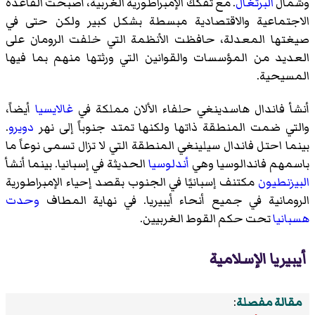
وشمال
البرتغال
. مع تفكك الإمبراطورية الغربية، أصبحت القاعدة
الاجتماعية والاقتصادية مبسطة بشكل كبير ولكن حتى في
صيغتها المعدلة، حافظت الأنظمة التي خلفت الرومان على
العديد من المؤسسات والقوانين التي ورثتها منهم بما فيها
المسيحية.
أنشأ فاندال هاسدينغي حلفاء الألان مملكة في
غالايسيا
أيضاً،
والتي ضمت المنطقة ذاتها ولكنها تمتد جنوباً إلى نهر
دويرو
.
بينما احتل فاندال سيلينغي المنطقة التي لا تزال تسمى نوعاً ما
باسمهم فاندالوسيا وهي
أندلوسيا
الحديثة في إسبانيا. بينما أنشأ
البيزنطيون
مكتنف إسبانيًا في الجنوب بقصد إحياء الإمبراطورية
الرومانية في جميع أنحاء أيبيريا. في نهاية المطاف
وحدت
هسبانيا
تحت حكم القوط الغربيين.
أيبيريا الإسلامية
مقالة مفصلة
: