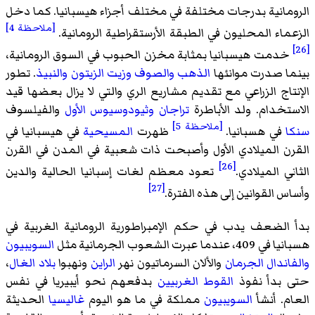
الرومانية بدرجات مختلفة في مختلف أجزاء هيسبانيا. كما دخل
[ملاحظة 4]
الزعماء المحليون في الطبقة الأرستقراطية الرومانية.
[26]
خدمت هيسبانيا بمثابة مخزن الحبوب في السوق الرومانية،
بينما صدرت موانئها
الذهب
والصوف
وزيت الزيتون
والنبيذ
. تطور
الإنتاج الزراعي مع تقديم مشاريع الري والتي لا يزال بعضها قيد
الاستخدام. ولد الأباطرة
تراجان
وثيودوسيوس الأول
والفيلسوف
[ملاحظة 5]
سنكا
في هسبانيا.
ظهرت
المسيحية
في هيسبانيا في
القرن الميلادي الأول وأصبحت ذات شعبية في المدن في القرن
[26]
الثاني الميلادي.
تعود معظم لغات إسبانيا الحالية والدين
[27]
وأساس القوانين إلى هذه الفترة.
بدأ الضعف يدب في حكم الإمبراطورية الرومانية الغربية في
هسبانيا في 409، عندما عبرت الشعوب الجرمانية مثل
السويبيون
والفاندال
الجرمان
والألان السرماتيون نهر
الراين
ونهبوا
بلاد الغال
،
حتى بدأ نفوذ
القوط الغربيين
بدفعهم نحو أيبيريا في نفس
العام. أنشأ
السويبيون
مملكة في ما هو اليوم
غاليسيا
الحديثة