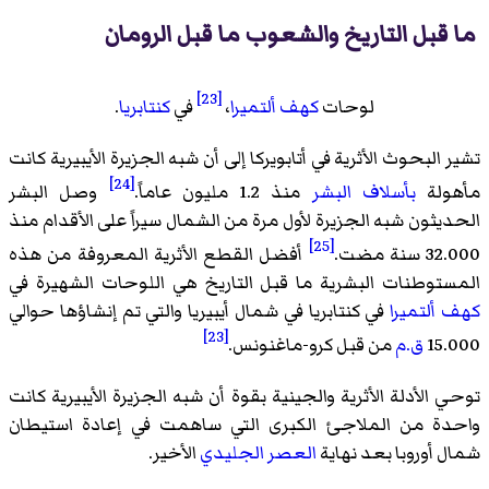
ما قبل التاريخ والشعوب ما قبل الرومان
[23]
لوحات
كهف ألتميرا
،
في
كنتابريا
.
تشير البحوث الأثرية في أتابويركا إلى أن شبه الجزيرة الأيبيرية كانت
[24]
مأهولة
بأسلاف البشر
منذ 1.2 مليون عاماً.
وصل البشر
الحديثون شبه الجزيرة لأول مرة من الشمال سيراً على الأقدام منذ
[25]
32.000 سنة مضت.
أفضل القطع الأثرية المعروفة من هذه
المستوطنات البشرية ما قبل التاريخ هي اللوحات الشهيرة في
كهف ألتميرا
في كنتابريا في شمال أيبيريا والتي تم إنشاؤها حوالي
[23]
15.000
ق.م
من قبل كرو-ماغنونس.
توحي الأدلة الأثرية والجينية بقوة أن شبه الجزيرة الأيبيرية كانت
واحدة من الملاجئ الكبرى التي ساهمت في إعادة استيطان
شمال أوروبا بعد نهاية
العصر الجليدي
الأخير.