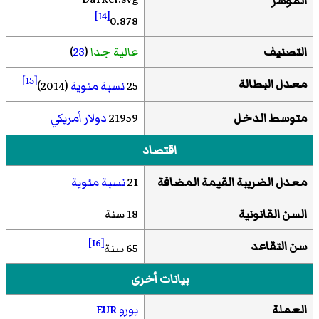
المؤشر
[14]
0.878
التصنيف
عالية جدا
(
23
)
[15]
معدل البطالة
25
نسبة مئوية
(2014)
متوسط الدخل
21959
دولار أمريكي
اقتصاد
معدل الضريبة القيمة المضافة
21
نسبة مئوية
السن القانونية
18 سنة
[16]
سن التقاعد
65 سنة
بيانات أخرى
العملة
يورو
EUR