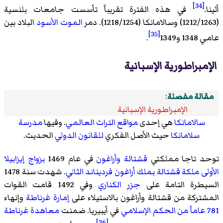
[34]
أثينا.
في هذه الفترة تقريباً تأسست جامعات بلنسية
(1212/1263) وسالامانكا (1218/1254). دمر
الموت الأسود
البلاد بين
[35]
عامي 1348 و1349
.
الإمبراطورية الإسبانية
مقالة مفصلة
:
الإمبراطورية الإسبانية
سالامانكا
هي إحدى
مواقع التراث العالمي
. وفيها
مدرسة
سلامانكا
حيث الأصل الفكري
للقانون الدولي
الحديث.
توحد تاجا مملكتي
قشتالة
وأراغون
في عام 1469
بزواج
إيزابيلا
الأولى ملكة قشتالة
بملك أراغون فرديناند الثاني
. شهدت سنة 1478
السيطرة التامة على
جزر الكناري
وفي 1492 قامت القوات
المشتركة من قشتالة وأراغون بالاستيلاء على
إمارة غرناطة
وإنهاء
781 عاماً من الحكم الإسلامي
في أيبيريا. ضمنت
معاهدة غرناطة
[36]