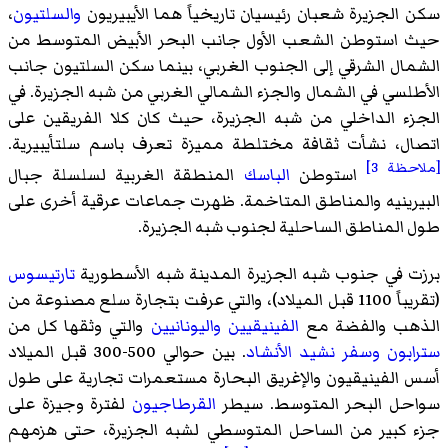
سكن الجزيرة شعبان رئيسيان تاريخياً هما الأيبيريون
والسلتيون
،
حيث استوطن الشعب الأول جانب البحر الأبيض المتوسط من
الشمال الشرقي إلى الجنوب الغربي، بينما سكن السلتيون جانب
الأطلسي في الشمال والجزء الشمالي الغربي من شبه الجزيرة. في
الجزء الداخلي من شبه الجزيرة، حيث كان كلا الفريقين على
اتصال، نشأت ثقافة مختلطة مميزة تعرف باسم سلتأيبيرية.
[ملاحظة 3]
استوطن
الباسك
المنطقة الغربية لسلسلة جبال
البيرينيه والمناطق المتاخمة. ظهرت جماعات عرقية أخرى على
طول المناطق الساحلية لجنوب شبه الجزيرة.
برزت في جنوب شبه الجزيرة المدينة شبه الأسطورية
تارتيسوس
(تقريباً 1100 قبل الميلاد)، والتي عرفت بتجارة سلع مصنوعة من
الذهب والفضة مع
الفينيقيين
واليونانيين
والتي وثقها كل من
سترابون
وسفر نشيد الأنشاد
. بين حوالي 500-300 قبل الميلاد
أسس الفينيقيون والإغريق البحارة مستعمرات تجارية على طول
سواحل البحر المتوسط. سيطر
القرطاجيون
لفترة وجيزة على
جزء كبير من الساحل المتوسطي لشبه الجزيرة، حتى هزمهم