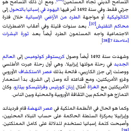
التسامح الديني تجاه المسلمين
. ومع أن ذلك التسامح هو
جزئي فقط. وفي سنة 1492 أمر فيها
اليهود في إسبانيا
بالتحول
إلى
الكاثوليكية
أو مواجهة
الطرد من الأراضي الإسبانية
خلال فترة
[37]
محاكم التفتيش
. بعد سنوات قليلة وفي أعقاب الاضطرابات
الاجتماعية واجه المسلمون الطرد أيضاً بعد
ثورة البشرات
[ملاحظة 7]
[38]
.
وشهدت سنة 1492 أيضاً وصول
كريستوفر كولومبس
إلى
العالم
الجديد
في رحلة مولتها إيزابيلا. وهي أول رحلة عبرت الأطلسي
ووصلت إلى جزر الكاريبي، فاتحة بذلك
عصر الاستكشاف
الأوروبي
وغزو الأمريكتين، ومع قناعته أنه وصل إلى الشرق. بدأ استعمار
الأمريكتين مع
الغزاة
أمثال
إرنان كورتيس
وفرانثيسكو بيثارو
. وكان
التمازج هو الحكم بين الثقافة الأوروبية والمحلية وبين الناس.
وكما هو الحال في
الأنظمة الملكية
في
عصر النهضة
قام فرديناند
وإيزابيلا بمركزة السلطة الحاكمة على حساب النبلاء المحليين،
وأصبحت كلمة إسبانيا تستخدم للدلالة على كامل المملكتين.
[38]