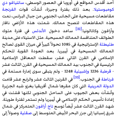
أحد أقدس المواقع في أوروبا في العصور الوسطى،
سانتياغو دي
كومبوستيلا
. بعد ذلك بفترة وجيزة، أنشأت قوات
الفرنجة
مقاطعات مسيحية على الجانب الجنوبي من جبال البرانس، نمت
هذه المقاطعات لتصبح ممالك. شملت هذه الأراضي نافار
[32]
وأراغون وكاتالونيا.
ساعد دخول
الأندلس
في فترة ملوك
الطوائف المتنافسة الممالك المسيحية. مثل الاستيلاء على مدينة
طليطلة
الإستراتيجية في 1085 تحولاً كبيراً في ميزان القوى لصالح
الممالك المسيحية في أيبيريا. بعد العودة القوية للحكم
الإسلامي في القرن الثاني عشر، سقطت المعاقل الإسلامية
الرئيسية في الجنوب بيد الممالك المسيحية في القرن الثالث عشر
-
قرطبة
1236
وإشبيلية
1248 - ولم يتبقى سوى إمارة مسلمة في
[33]
غرناطة
في الجنوب.
في القرنين الثالث عشر والرابع عشر قامت
الدولة المرينية
التي كان مقرها شمال أفريقيا بغزو شبه الجزيرة
وأنشأت بعض الجيوب على الساحل الجنوبي لكنها فشلت في
إعادة تأسيس الحكم الإسلامي في أيبيريا ولم تستمر لفترة طويلة.
شهد القرن الثالث عشر أيضاً توسع
تاج أراغون
المتمركز في شمال
شرق إسبانيا إلى جزر البحر الأبيض المتوسط إلى
صقلية
وصولاً إلى