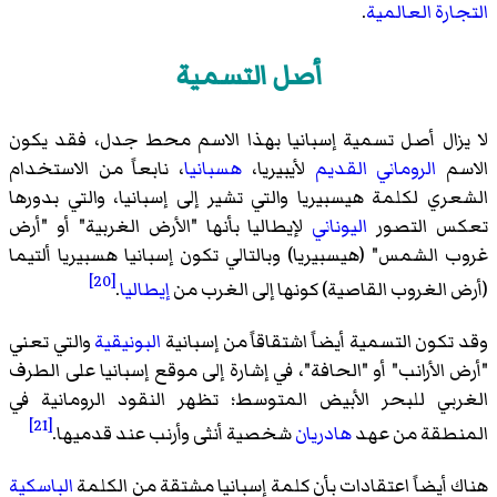
التجارة العالمية
.
أصل التسمية
لا يزال أصل تسمية إسبانيا بهذا الاسم محط جدل، فقد يكون
الاسم
الروماني القديم
لأيبيريا،
هسبانيا
، نابعاً من الاستخدام
الشعري لكلمة هيسبيريا والتي تشير إلى إسبانيا، والتي بدورها
تعكس التصور
اليوناني
لإيطاليا بأنها "الأرض الغربية" أو "أرض
غروب الشمس" (هيسبيريا) وبالتالي تكون إسبانيا هسبيريا ألتيما
[20]
(أرض الغروب القاصية) كونها إلى الغرب من
إيطاليا
.
وقد تكون التسمية أيضاً اشتقاقاً من إسبانية
البونيقية
والتي تعني
"أرض الأرانب" أو "الحافة"، في إشارة إلى موقع إسبانيا على الطرف
الغربي للبحر الأبيض المتوسط؛ تظهر النقود الرومانية في
[21]
المنطقة من عهد
هادريان
شخصية أنثى وأرنب عند قدميها.
هناك أيضاً اعتقادات بأن كلمة إسبانيا مشتقة من الكلمة
الباسكية