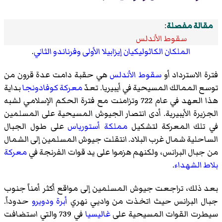
مقالة مفصلة
:
سقوط الأندلس
الملكان الكاثوليكيان
إيزابيلا الأولى
وفرناندو الثاني
.
فترة الاسترداد أو
سقوط الأندلس
هي حقبة دامت عدة قرون من
توسع الممالك المسيحية في أيبيريا. تعدّ
معركة كوفادونجا
بداية
هذا العهد في عام 722 وتزامنت مع فترة الحكم الإسلامي لشبه
الجزيرة الأيبيرية. أدى انتصار الجيوش المسيحية على المسلمين
في تلك المعركة لتشكيل
مملكة أستورياس
على طول الجبال
الساحلية شمال غرب البلاد. انتقلت جيوش المسلمين إلى الشمال
من جبال البرانس، ولكنهم هزموا على يد قوات الفرنجة في
معركة
بلاط الشهداء
.
بعد ذلك، تراجعت جيوش المسلمين إلى مواقع أكثر أمناً جنوب
جبال البرانس حيث اتخذت من واديي نهري
أبرة
ودويرو
حدوداً.
سيطرت القوات المسيحية على
غاليسيا
في 739 والتي استضافت