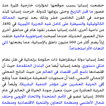
خضعت إسبانيا بسبب موقعها لمؤثرات خارجية كثيرة منذ
عصور
ما قبل التاريخ
وحتى بزوغها كدولة. خرجت إسبانيا كبلد
موحد في القرن الخامس عشر وذلك بعد توحيد
الممالك
الكاثوليكية
والسيطرة على كامل شبه الجزيرة الأيبيرية
في 1492.
من ناحية أخرى، كانت إسبانيا مصدر نفوذ هام في مناطق أخرى
خلال العصور الحديثة، عندما أصبحت
إمبراطورية عالمية
خلفت
إرثاً يضم أكثر من 500 مليون ناطق بالإسبانية، مما يجعلها
ثاني
اللغات الأم استخداماً
.
تعدّ إسبانيا دولة ديمقراطية ذات حكومة برلمانية في ظل نظام
ملكي دستوري
. وتعد إسبانيا أيضا من
البلدان المتقدمة
حيث أن
اقتصادها
تاسع أكبر اقتصاد في العالم
من حيث الناتج المحلي
الإجمالي الاسمي، كما أن مستويات المعيشة مرتفعة جداً وتقع
(
في المرتبة العشرين على مؤشر التنمية البشرية
)، وأيضاً في
المرتبة العاشرة من حيث
معيار جودة الحياة
في العالم في عام
2005. إسبانيا عضو في
الأمم المتحدة
والاتحاد الأوروبي
وحلف
شمال الأطلسي
ومنظمة التعاون والتنمية الاقتصادية
ومنظمة