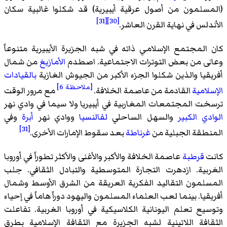
(المسلمون من أصول عرقية أيبيرية) قد شكلوا غالبية سكان
[31]
[30]
الأندلس في نهاية القرن العاشر.
كان المجتمع الإسلامي ذاته في شبه الجزيرة الأيبيرية متنوعاً
وعانى من بعض التوترات الاجتماعية. اصطدم
الأمازيغ
من شمال
أفريقيا والذين شكلوا الجزء الأكبر من الجيوش الغازية
بالقيادات
[ملاحظة 6]
الإسلامية
القادمة من عاصمة الخلافة.
مع مرور الوقت
ترسخت المجتمعات المغاربية في أيبيريا ولا سيما في وادي نهر
الوادي الكبير
والسهل الساحلي
لفالنسيا
ووادي نهر
أبرة
وفي
[31]
المنطقة الجبلية من
غرناطة
بعد سقوط الإمارات الأخرى.
كانت
قرطبة
عاصمة الخلافة والأكبر والأغنى والأكثر تطوراً في أوروبا
الغربية. ازدهرت التجارة المتوسطية والتبادل الثقافي. جلب
المسلمون التقاليد الفكرية العريقة من الشرق الأوسط وشمال
أفريقيا. بينما لعب العلماء المسلمون واليهود دوراً هاماً في إحياء
وتوسيع تعلم اليونانية الكلاسيكية في أوروبا الغربية. تفاعلت
الثقافة اللاتينية لشبه الجزيرة مع الثقافة الإسلامية بطرق