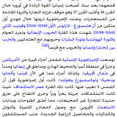
قمعهما بعد سنة. أصبحت إسبانيا القوة الرائدة في أوروبا خلال
القرن 16 وأغلب القرن 17 وهو موقف عززته التجارة والثروة القادمة
من المستعمرات. وصلت الإمبراطورية ذروتها خلال عهدي أول
ملكين من
آل هابسبورغ
-
كارلوس الأول (1516-1556)
وفيليب الثاني
(1556-1598)
. شهدت هذه الفترة
الحروب الإيطالية
وتمرد العوام
والثورة الهولندية
وثورة البشرات
وحروبهم مع العثمانيين
والحرب
[42]
بين إنجلترا وإسبانيا
والحروب مع فرنسا
.
توسعت
الإمبراطورية الإسبانية
لتشمل أجزاء كبيرة من
الأمريكتين
وجزراً في منطقة آسيا والمحيط الهادئ ومناطق في
إيطاليا
ومدناً
في
شمال أفريقيا
، وكذلك أجزاء مما هي الآن
فرنسا
وألمانيا
وبلجيكا
ولوكسمبورغ
وهولندا
. كانت أول إمبراطورية قيل أن
الشمس لا تغيب عنها. كانت تلك الفترة
عصر الاستكشاف
، حيث
كانت الاستكشافات جريئة بحراً وبراً وجرى الانفتاح على طرق
جديدة للتجارة عبر المحيطات، مما أطلق الفتوحات وبدايات
الاستعمار
الأوروبي. مع وصول المعادن الثمينة والتوابل
والكماليات والمحاصيل الزراعية الجديدة، جلب المستكشفون