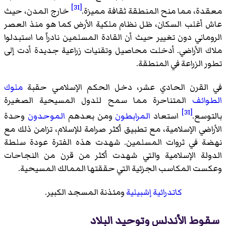
[31]
معقدة، مما منح المنطقة ثقافة مميزة.
خارج المدن، حيث
عاش أغلب السكان، ظل نظام ملكية الأرض كما هو منذ العصر
الروماني دون تغيير حيث أن القادة المسلمين نادراً ما استبدلوا
ملاك الأراضي. أدخلت محاصيل وتقنيات زراعية جديدة أدت إلى
تطور الزراعة في المنطقة.
في القرن الحادي عشر، دخل الحكم الإسلامي حقبة
ملوك
الطوائف
المتناحرة مما سمح للدول المسيحية الصغيرة
[31]
بالتوسع.
استعاد
المرابطون
ومن بعدهم
الموحدون
وحدة
الأراضي الإسلامية، مع تطبيق أكثر صرامة للإسلام، تزامن ذلك مع
نهضة في ثروات المسلمين. شهدت هذه الفترة عودة سلطة
الدولة الإسلامية والتي شهدت أكثر من قرن من النجاحات
وعكست المكاسب الجزئية التي حققتها الممالك المسيحية.
كاتدرائية إشبيلية
ومئذنة المسجد الكبير.
سقوط الأندلس وتوحيد البلاد