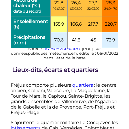
Record de
22,8
26,4
27,3
28,3
32
chaleur (°C)
19.01.07
03.02.20
22.03.02
24.04.70
29.0
date du record
Ensoleillement
155,9
166,6
217,7
220,7
26
(
h
)
Précipitations
70,6
41,6
45
73,9
45
(
mm
)
Source :
«
Fiche 83061001
»
[
PDF
]
, sur
donneespubliques.meteofrance.fr
, édité le : 06/01/2022
dans l'état de la base
Lieux-dits, écarts et quartiers
Fréjus comporte plusieurs
quartiers
: le centre
ancien, Gallieni, Valescure, La Magdeleine, la
Tour de Mare, le Capitou, Sainte-Brigitte, les
grands ensembles de Villeneuve, de l’Agachon,
de la Gabelle et la de Provence, Port-Fréjus et
Fréjus-Plage
.
S’ajoutent le quartier militaire Le Cocq avec les
lotissements
de Caïs, Vernèdes, Colombier et