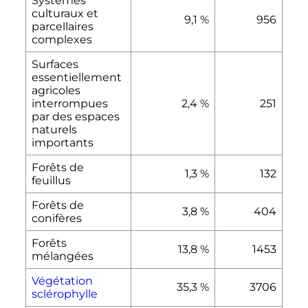
Systèmes
culturaux et
9,1
%
956
parcellaires
complexes
Surfaces
essentiellement
agricoles
interrompues
2,4
%
251
par des espaces
naturels
importants
Forêts de
1,3
%
132
feuillus
Forêts de
3,8
%
404
conifères
Forêts
13,8
%
1453
mélangées
Végétation
35,3
%
3706
sclérophylle