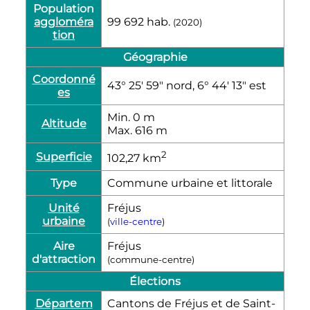
Population
aggloméra
99 692
hab.
(2020)
tion
Géographie
Coordonné
43° 25′ 59″ nord, 6° 44′ 13″ est
es
Min. 0
m
Altitude
Max. 616
m
2
Superficie
102,27
km
Type
Commune urbaine et littorale
Unité
Fréjus
urbaine
(
ville-centre
)
Aire
Fréjus
d'attraction
(commune-centre)
Élections
Départem
Cantons de Fréjus et de Saint-