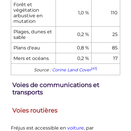
Forêt et
végétation
1,0
%
110
arbustive en
mutation
Plages, dunes et
0,2
%
25
sable
Plans d'eau
0,8
%
85
Mers et océans
0,2
%
17
[41]
Source
:
Corine Land Cover
Voies de communications et
transports
Voies routières
Fréjus est accessible en
voiture
, par