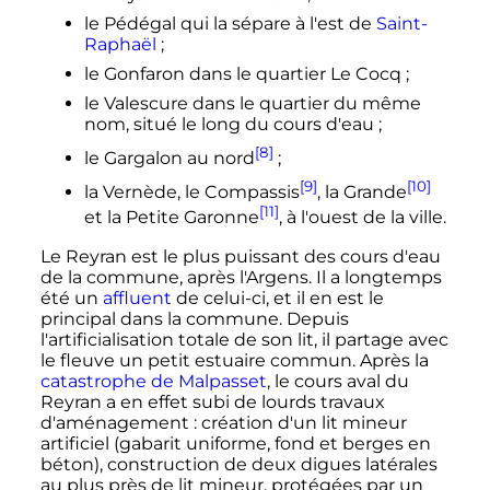
le Pédégal qui la sépare à l'est de
Saint-
Raphaël
;
le Gonfaron dans le quartier Le Cocq
;
le Valescure dans le quartier du même
nom, situé le long du cours d'eau
;
[8]
le Gargalon au nord
;
[9]
[10]
la Vernède, le Compassis
, la Grande
[11]
et la Petite Garonne
, à l'ouest de la ville.
Le Reyran est le plus puissant des cours d'eau
de la commune, après l'Argens. Il a longtemps
été un
affluent
de celui-ci, et il en est le
principal dans la commune. Depuis
l'artificialisation totale de son lit, il partage avec
le fleuve un petit estuaire commun. Après la
catastrophe de Malpasset
, le cours aval du
Reyran a en effet subi de lourds travaux
d'aménagement
: création d'un lit mineur
artificiel (gabarit uniforme, fond et berges en
béton), construction de deux digues latérales
au plus près de lit mineur, protégées par un