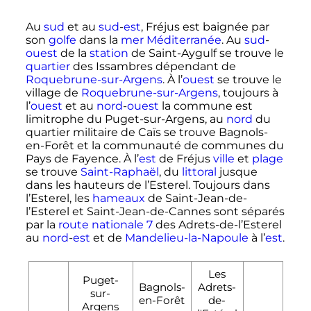
Au
sud
et au
sud
-
est
, Fréjus est baignée par
son
golfe
dans la
mer Méditerranée
. Au
sud
-
ouest
de la
station
de Saint-Aygulf se trouve le
quartier
des Issambres dépendant de
Roquebrune-sur-Argens
. À l’
ouest
se trouve le
village de
Roquebrune-sur-Argens
, toujours à
l’
ouest
et au
nord
-
ouest
la commune est
limitrophe du Puget-sur-Argens, au
nord
du
quartier militaire de Caïs se trouve Bagnols-
en-Forêt et la communauté de communes du
Pays de Fayence. À l’
est
de Fréjus
ville
et
plage
se trouve
Saint-Raphaël
, du
littoral
jusque
dans les hauteurs de l’Esterel. Toujours dans
l’Esterel, les
hameaux
de Saint-Jean-de-
l’Esterel et Saint-Jean-de-Cannes sont séparés
par la
route nationale 7
des Adrets-de-l’Esterel
au
nord
-
est
et de
Mandelieu-la-Napoule
à l’
est
.
Les
Puget-
Bagnols-
Adrets-
sur-
en-Forêt
de-
Argens