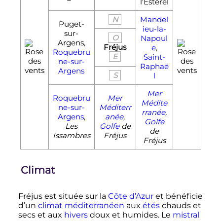
l'Estérel
N
Mandel
Puget-
ieu-la-
sur-
O
Napoul
Argens,
Fréjus
e
,
Roquebru
E
Saint-
ne-sur-
Raphaë
Argens
S
l
Mer
Roquebru
Mer
Médite
ne-sur-
Méditerr
rranée
,
Argens
,
anée
,
Golfe
Les
Golfe
de
de
Issambres
Fréjus
Fréjus
Climat
Fréjus est située sur la
Côte d’Azur
et bénéficie
d’un
climat méditerranéen
aux
étés
chauds et
secs et aux
hivers
doux et humides. Le
mistral