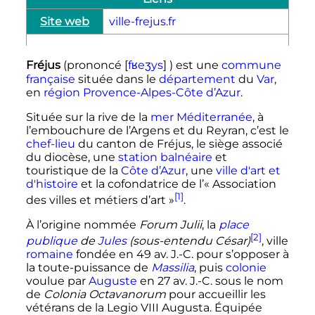
Site web
ville-frejus.fr
Fréjus
(prononcé
[
f
ʁ
e
ʒ
y
s
]
) est une
commune
française
située dans le
département
du
Var
,
en
région
Provence-Alpes-Côte d’Azur
.
Située sur la rive de la
mer Méditerranée
, à
l’embouchure de l’Argens et du Reyran, c’est le
chef-lieu
du canton de Fréjus, le siège associé
du diocèse, une
station balnéaire
et
touristique de la
Côte d’Azur
, une
ville d'art et
d'histoire
et la cofondatrice de l’«
Association
[1]
des villes et métiers d’art
»
.
À l’origine nommée
Forum Julii
, la
place
[2]
publique
de
Jules
(sous-entendu César)
, ville
romaine
fondée en
49
av. J.-C.
pour s’opposer à
la toute-puissance de
Massilia
, puis
colonie
voulue par
Auguste
en
27
av. J.-C.
sous le nom
de
Colonia Octavanorum
pour accueillir les
vétérans de la Legio VIII Augusta. Équipée