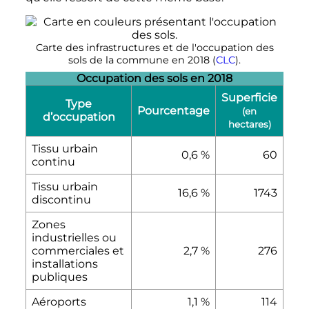
Carte des infrastructures et de l'occupation des
sols de la commune en 2018 (
CLC
).
Occupation des sols en 2018
Superficie
Type
Pourcentage
(en
d’occupation
hectares)
Tissu urbain
0,6
%
60
continu
Tissu urbain
16,6
%
1743
discontinu
Zones
industrielles ou
commerciales et
2,7
%
276
installations
publiques
Aéroports
1,1
%
114