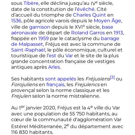
e
sous
Tibère
, elle déclina jusqu’au
IV
siècle
,
date de la constitution de l’
évêché
. Cité
d’accueil du triomphe de
Charles Quint
en
1536
, pôle agricole varois depuis le
Moyen Âge
,
e
ville de
garnison
depuis le
XVI
siècle
,
base
aéronavale
de départ de
Roland Garros
en
1913
,
frappée en
1959
par le cataclysme du
barrage
de Malpasset
, Fréjus est avec la commune de
Saint-Raphaël
, le pôle économique, culturel et
touristique de l’
est
du
Var
et le site de la plus
grande concentration française de vestiges
antiques après
Arles
.
[3]
Ses habitants
sont appelés
les
Fréjusiens
ou
Forojuliens
en
français
, les
Frejulencs
en
provençal selon la norme classique et les
Frejulen
selon la norme mistralienne.
er
e
Au
1
janvier 2020
, Fréjus est la
4
ville
du Var
avec une population de
55 750 habitants
, au
cœur de la communauté d'agglomération Var
e
Estérel Méditerranée,
2
du département avec
116 830 habitants
.