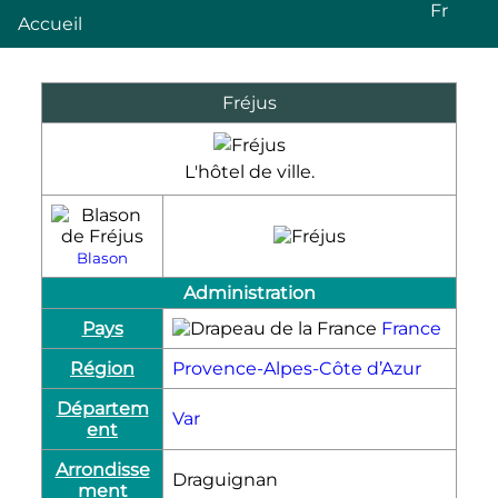
Fr
Accueil
Fréjus
L'hôtel de ville.
Blason
Administration
Pays
France
Région
Provence-Alpes-Côte d’Azur
Départem
Var
ent
Arrondisse
Draguignan
ment