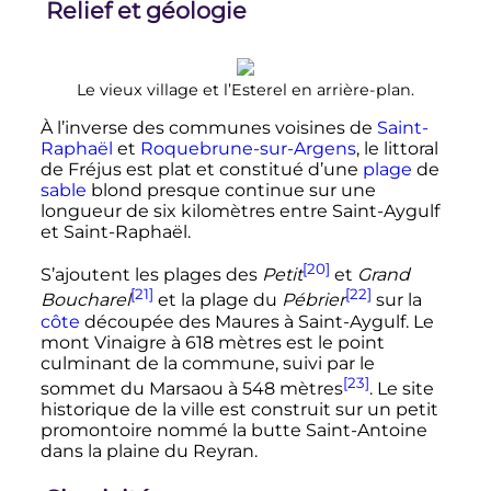
Relief et géologie
Le vieux village et l’Esterel en arrière-plan.
À l’inverse des communes voisines de
Saint-
Raphaël
et
Roquebrune-sur-Argens
, le littoral
de Fréjus est plat et constitué d’une
plage
de
sable
blond presque continue sur une
longueur de six kilomètres entre Saint-Aygulf
et Saint-Raphaël.
[20]
S’ajoutent les plages des
Petit
et
Grand
[21]
[22]
Boucharel
et la plage du
Pébrier
sur la
côte
découpée des Maures à Saint-Aygulf. Le
mont Vinaigre à
618 mètres
est le point
culminant de la commune, suivi par le
[23]
sommet du Marsaou à
548 mètres
. Le site
historique de la ville est construit sur un petit
promontoire nommé la butte Saint-Antoine
dans la plaine du Reyran.