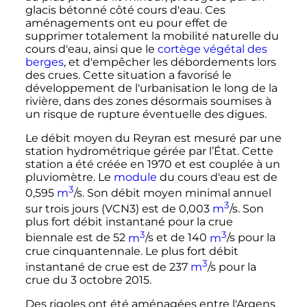
glacis bétonné côté cours d'eau. Ces
aménagements ont eu pour effet de
supprimer totalement la mobilité naturelle du
cours d'eau, ainsi que le
cortège végétal des
berges
, et d'empêcher les débordements lors
des crues. Cette situation a favorisé le
développement de l'urbanisation le long de la
rivière, dans des zones désormais soumises à
un risque de rupture éventuelle des digues.
Le débit moyen du Reyran est mesuré par une
station hydrométrique gérée par l’État. Cette
station a été créée en 1970 et est couplée à un
pluviomètre. Le
module
du cours d'eau est de
3
0,595
m
/s. Son débit moyen minimal annuel
3
sur trois jours (VCN3) est de 0,003
m
/s. Son
plus fort débit instantané pour la crue
3
3
biennale est de 52
m
/s et de 140
m
/s pour la
crue cinquantennale. Le plus fort débit
3
instantané de crue est de 237
m
/s pour la
crue du
3 octobre 2015
.
Des rigoles ont été aménagées entre l'Argens