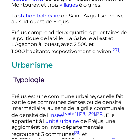
Montourey, et trois
villages
éloignés.
La
station balnéaire
de Saint-Aygulf se trouve
au sud-ouest de Fréjus.
Fréjus comprend deux quartiers prioritaires de
la politique de la ville
: La Gabelle à l'est et
L'Agachon à l'ouest, avec
2 500 et
[27]
1 000 habitants
respectivement environ
.
Urbanisme
Typologie
Fréjus est une commune urbaine, car elle fait
partie des communes denses ou de densité
intermédiaire, au sens de la grille communale
[Note 1]
,
[28]
,
[29]
,
[30]
de densité de l'
Insee
. Elle
appartient à l'
unité urbaine
de Fréjus, une
agglomération intra-départementale
[31]
regroupant
3 communes
et