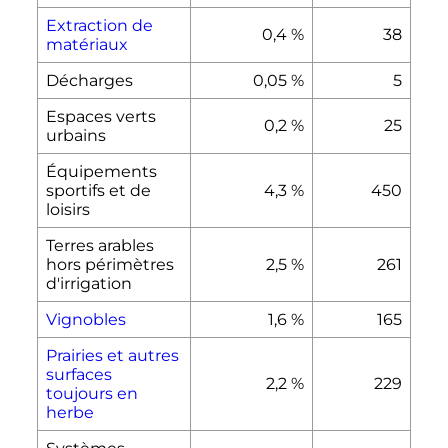
Extraction de
0,4
%
38
matériaux
Décharges
0,05
%
5
Espaces verts
0,2
%
25
urbains
Équipements
sportifs et de
4,3
%
450
loisirs
Terres arables
hors périmètres
2,5
%
261
d'irrigation
Vignobles
1,6
%
165
Prairies et autres
surfaces
2,2
%
229
toujours en
herbe