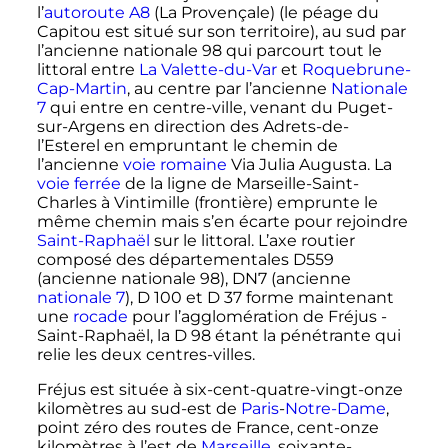
l’
autoroute A8
(La Provençale) (le péage du
Capitou est situé sur son territoire), au sud par
l’ancienne nationale 98 qui parcourt tout le
littoral entre
La Valette-du-Var
et
Roquebrune-
Cap-Martin
, au centre par l’ancienne
Nationale
7
qui entre en centre-ville, venant du Puget-
sur-Argens en direction des Adrets-de-
l’Esterel en empruntant le chemin de
l’ancienne
voie romaine
Via Julia Augusta. La
voie ferrée
de la ligne de Marseille-Saint-
Charles à Vintimille (frontière) emprunte le
même chemin mais s’en écarte pour rejoindre
Saint-Raphaël
sur le littoral. L’axe routier
composé des départementales D559
(ancienne nationale 98), DN7 (ancienne
nationale 7
), D 100 et D 37 forme maintenant
une
rocade
pour l’agglomération de Fréjus -
Saint-Raphaël, la D 98 étant la pénétrante qui
relie les deux centres-villes.
Fréjus est située à six-cent-quatre-vingt-onze
kilomètres au sud-est de
Paris
-
Notre-Dame
,
point zéro des routes de France, cent-onze
kilomètres à l’est de
Marseille
, soixante-