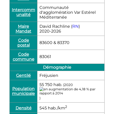
Communauté
Intercomm
d'agglomération Var Estérel
unalité
Méditerranée
Maire
David Rachline (
RN
)
Mandat
2020-2026
Code
83600 & 83370
postal
Code
83061
commune
Démographie
Gentilé
Fréjusien
55 750
hab.
(2020
Population
municipale
)
2
Densité
545
hab./km