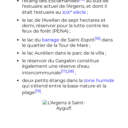
l'étang des Esclamandes
au sud de
l'estuaire actuel de l'Argens, et dont il
e
était l'estuaire au
XIX
siècle
;
le lac de l'Avellan de sept hectares et
demi, réservoir pour la lutte contre les
feux de forêt (PENA)
;
[16]
le lac du
barrage
de Saint-Esprit
dans
le quartier de la Tour de Mare
;
le lac Aurélien dans le parc de la villa
;
le réservoir du Gargalon constitue
également une réserve d'eau
[17]
,
[18]
intercommunale
;
deux petits étangs dans la
zone humide
qui s'étend entre la base-nature et la
[19]
plage
.