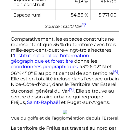
9,18
%
966,00
non construit
Espace rural
54,86
%
5 771,00
[5]
Source
: CDIG Var
Comparativement, les espaces construits ne
représentent que 36
% du territoire avec trois-
mille-sept-cent-quatre-vingt-trois hectares.
L’
Institut national de l'information
géographique et forestière
donne les
coordonnées géographiques
43°26'02" N et
[6]
06°44'10" E au point central de son territoire
.
Elle est en totalité incluse dans l’espace urbain
Nice-Côte-d'Azur, dans le Territoire Var Esterel
[7]
du conseil général du Var
. Elle se trouve au
centre de son aire urbaine qui regroupe
Fréjus,
Saint-Raphaël
et Puget-sur-Argens.
Vue du golfe et de l’agglomération depuis l’Esterel.
Le territoire de Fréjus est traversé au nord par