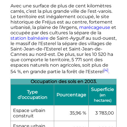
Avec une surface de plus de cent kilomètres
carrés, c’est la plus grande ville de l’est-varois.
Le territoire est inégalement occupé, le site
historique de Fréjus est au centre, fortement
urbanisé, la plaine de l’Argens,
marécageuse
et
occupée par des cultures la sépare de la
station balnéaire
de Saint-Aygulf au sud-ouest,
le massif de l'Esterel la sépare des villages de
Saint-Jean-de-l’Esterel et Saint-Jean-de-
Cannes au nord-est. De plus, sur les
10 520
ha
que comporte le territoire,
5 771
sont des
espaces naturels non agricoles, soit plus de
[4]
54
%, en grande partie la forêt de l'Esterel
.
Occupation des sols en 2003.
Superficie
Type
Pourcentage
(en
d’occupation
hectares)
Espace urbain
35,96
%
3 783,00
construit
Espace urbain