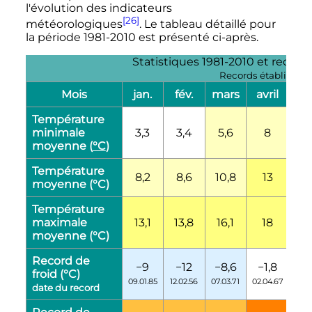
l'évolution des indicateurs
[26]
météorologiques
. Le tableau détaillé pour
la période 1981-2010 est présenté ci-après.
Statistiques 1981-2010 et record
Records établis sur 
Mois
jan.
fév.
mars
avril
m
Température
minimale
3,3
3,4
5,6
8
11
moyenne (
°C
)
Température
8,2
8,6
10,8
13
1
moyenne (°C)
Température
maximale
13,1
13,8
16,1
18
2
moyenne (°C)
Record de
−9
−12
−8,6
−1,8
1
froid (°C)
09.01.85
12.02.56
07.03.71
02.04.67
06.0
date du record