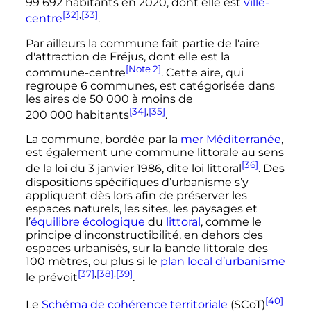
99 692 habitants
en
2020
, dont elle est
ville-
[32]
,
[33]
centre
.
Par ailleurs la commune fait partie de l'aire
d'attraction de Fréjus, dont elle est la
[Note 2]
commune-centre
. Cette aire, qui
regroupe
6 communes
, est catégorisée dans
les aires de
50 000
à moins de
[34]
,
[35]
200 000 habitants
.
La commune, bordée par la
mer Méditerranée
,
est également une commune littorale au sens
[36]
de la loi du
3 janvier 1986
, dite loi littoral
. Des
dispositions spécifiques d’urbanisme s’y
appliquent dès lors afin de préserver les
espaces naturels, les sites, les paysages et
l’
équilibre écologique
du
littoral
, comme le
principe d'inconstructibilité, en dehors des
espaces urbanisés, sur la bande littorale des
100 mètres
, ou plus si le
plan local d’urbanisme
[37]
,
[38]
,
[39]
le prévoit
.
[40]
Le
Schéma de cohérence territoriale
(SCoT)