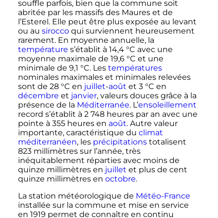
souffle parfois, bien que la commune soit
abritée par les massifs des Maures et de
l’Esterel. Elle peut être plus exposée au levant
ou au
sirocco
qui surviennent heureusement
rarement. En moyenne annuelle, la
température
s’établit à
14,4
°C
avec une
moyenne maximale de
19,6
°C
et une
minimale de
9,1
°C
. Les
températures
nominales maximales et minimales relevées
sont de
28
°C
en
juillet
-
août
et
3
°C
en
décembre
et
janvier
, valeurs douces grâce à la
présence de la
Méditerranée
. L’
ensoleillement
record s’établit à
2 748 heures
par an avec une
pointe à
355 heures
en
août
. Autre valeur
importante, caractéristique du
climat
méditerranéen
, les
précipitations
totalisent
823 millimètres
sur l’année, très
inéquitablement réparties avec moins de
quinze millimètres en
juillet
et plus de cent
quinze millimètres en
octobre
.
La station météorologique de
Météo-France
installée sur la commune et mise en service
en 1919 permet de connaître en continu